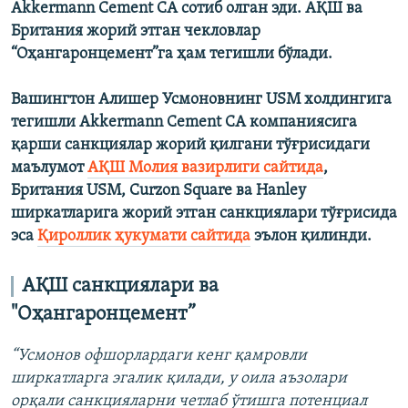
Akkermann Cement CA сотиб олган эди. АҚШ ва
Британия жорий этган чекловлар
“Оҳангаронцемент”га ҳам тегишли бўлади.
Вашингтон Алишер Усмоновнинг USM холдингига
тегишли Akkermann Cement CA компаниясига
қарши санкциялар жорий қилгани тўғрисидаги
маълумот
АҚШ Молия вазирлиги сайтида
,
Британия USM, Curzon Square ва Hanley
ширкатларига жорий этган санкциялари тўғрисида
эса
Қироллик ҳукумати сайтида
эълон қилинди.
АҚШ санкциялари ва
"Оҳангаронцемент”
“Усмонов офшорлардаги кенг қамровли
ширкатларга эгалик қилади, у оила аъзолари
орқали санкцияларни четлаб ўтишга потенциал