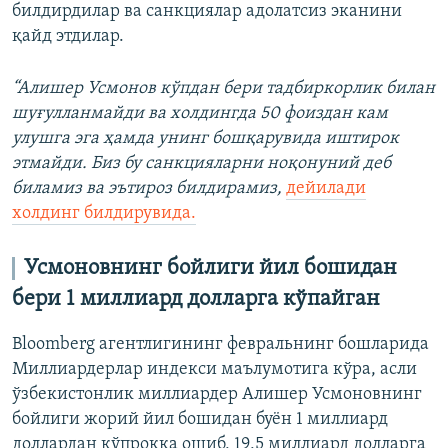
билдирдилар ва санкциялар адолатсиз эканини
қайд этдилар.
“Алишер Усмонов кўпдан бери тадбиркорлик билан
шуғулланмайди ва холдингда 50 фоиздан кам
улушга эга ҳамда унинг бошқарувида иштирок
этмайди. Биз бу санкцияларни ноқонуний деб
биламиз ва эътироз билдирамиз,
дейилади
холдинг билдирувида.
Усмоновнинг бойлиги йил бошидан
бери 1 миллиард долларга кўпайган
Bloomberg агентлигининг февральнинг бошларида
Миллиардерлар индекси маълумотига кўра, асли
ўзбекистонлик миллиардер Алишер Усмоновнинг
бойлиги жорий йил бошидан буён 1 миллиард
доллардан кўпроққа ошиб, 19,5 миллиард долларга