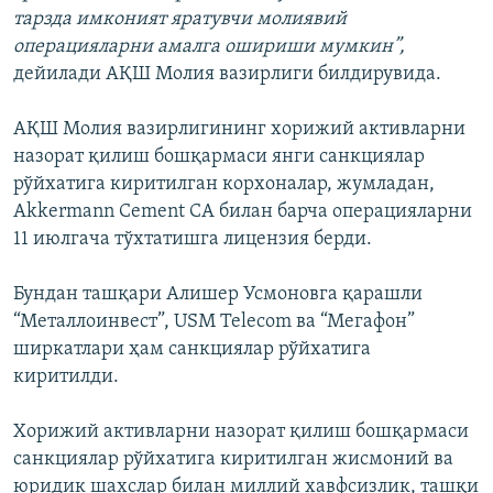
тарзда имконият яратувчи молиявий
операцияларни амалга ошириши мумкин”,
дейилади АҚШ Молия вазирлиги билдирувида.
АҚШ Молия вазирлигининг хорижий активларни
назорат қилиш бошқармаси янги санкциялар
рўйхатига киритилган корхоналар, жумладан,
Akkermann Cement CA билан барча операцияларни
11 июлгача тўхтатишга лицензия берди.
Бундан ташқари Алишер Усмоновга қарашли
“Металлоинвест”, USM Telecom ва “Мегафон”
ширкатлари ҳам санкциялар рўйхатига
киритилди.
Хорижий активларни назорат қилиш бошқармаси
санкциялар рўйхатига киритилган жисмоний ва
юридик шахслар билан миллий хавфсизлик, ташқи