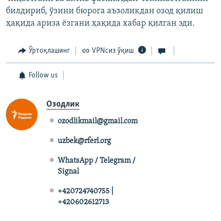
билдириб, ўзини бюрога аъзоликдан озод қилиш
ҳақида ариза ёзгани ҳақида хабар қилган эди.
Ўртоқлашинг
VPNсиз ўқиш
Follow us
Озодлик
ozodlikmail@gmail.com
uzbek@rferl.org
WhatsApp / Telegram /
Signal
+420724740755 |
+420602612713