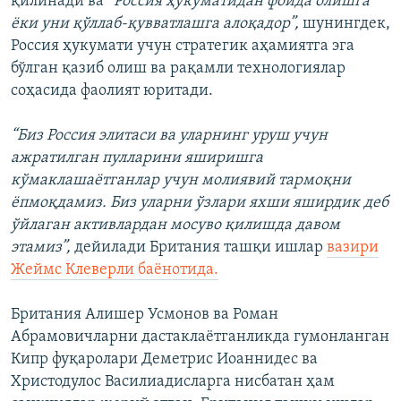
қилинади ва
“Россия ҳукуматидан фойда олишга
ёки уни қўллаб-қувватлашга алоқадор”,
шунингдек,
Россия ҳукумати учун стратегик аҳамиятга эга
бўлган қазиб олиш ва рақамли технологиялар
соҳасида фаолият юритади.
“Биз Россия элитаси ва уларнинг уруш учун
ажратилган пулларини яширишга
кўмаклашаётганлар учун молиявий тармоқни
ёпмоқдамиз. Биз уларни ўзлари яхши яширдик деб
ўйлаган активлардан мосуво қилишда давом
этамиз”,
дейилади Британия ташқи ишлар
вазири
Жеймс Клеверли баёнотида.
Британия Алишер Усмонов ва Роман
Абрамовичларни дастаклаётганликда гумонланган
Кипр фуқаролари Деметрис Иоаннидес ва
Христодулос Василиадисларга нисбатан ҳам