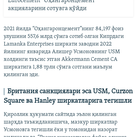
Eurocement “Оҳангаронцемент”
акцияларини сотувга қўйди
2021 йилда “Оҳангаронцемент”нинг 84,197 фоиз
улушини 557,6 млрд сўмга сотиб олган Кипрдаги
Lamanka Enterprises ширкати заводни 2022
йилнинг январида Алишер Усмоновнинг USM
холдинги таъсис этган Akkermann Cement CA
ширкатига 1,88 трлн сўмга сотгани маълум
қилинган эди.
Британия санкциялари эса USM, Curzon
Square ва Hanley ширкатларига тегишли
Қироллик ҳукумати сайтида эълон қилинган
шарҳда таъкидланишича, мазкур ширкатлар
Усмоновга тегишли ёки у томонидан назорат