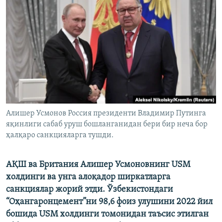
Алишер Усмонов Россия президенти Владимир Путинга
яқинлиги сабаб уруш бошланганидан бери бир неча бор
ҳалқаро санкцияларга тушди.
АҚШ ва Британия Алишер Усмоновнинг USM
холдинги ва унга алоқадор ширкатларга
санкциялар жорий этди. Ўзбекистондаги
“Оҳангаронцемент”ни 98,6 фоиз улушини 2022 йил
бошида USM холдинги томонидан таъсис этилган