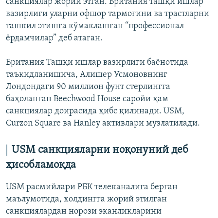
санкциялар жорий этган. Британия ташқи ишлар
вазирлиги уларни офшор тармоғини ва трастларни
ташкил этишга кўмаклашган “профессионал
ёрдамчилар” деб атаган.
Британия Ташқи ишлар вазирлиги баёнотида
таъкидланишича, Алишер Усмоновнинг
Лондондаги 90 миллион фунт стерлингга
баҳоланган Beechwood House саройи ҳам
санкциялар доирасида ҳибс қилинади. USM,
Curzon Square ва Hanley активлари музлатилади.
USM санкцияларни ноқонуний деб
ҳисобламоқда
USM расмийлари РБК телеканалига берган
маълумотида, холдингга жорий этилган
санкциялардан норози эканликларини