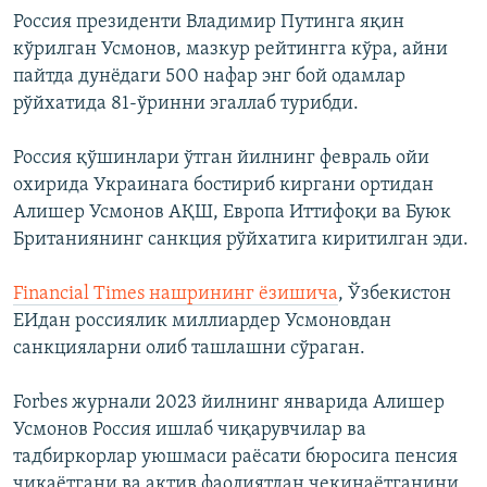
Россия президенти Владимир Путинга яқин
кўрилган Усмонов, мазкур рейтингга кўра, айни
пайтда дунёдаги 500 нафар энг бой одамлар
рўйхатида 81-ўринни эгаллаб турибди.
Россия қўшинлари ўтган йилнинг февраль ойи
охирида Украинага бостириб киргани ортидан
Алишер Усмонов АҚШ, Европа Иттифоқи ва Буюк
Британиянинг санкция рўйхатига киритилган эди.
Financial Times нашрининг ёзишича
, Ўзбекистон
ЕИдан россиялик миллиардер Усмоновдан
санкцияларни олиб ташлашни сўраган.
Forbes журнали 2023 йилнинг январида Алишер
Усмонов Россия ишлаб чиқарувчилар ва
тадбиркорлар уюшмаси раёсати бюросига пенсия
чиқаётгани ва актив фаолиятдан чекинаётганини