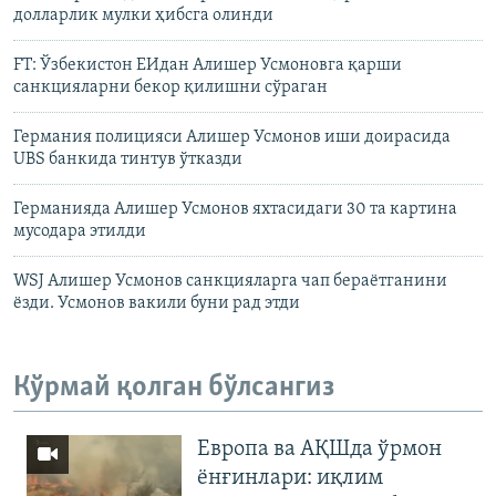
долларлик мулки ҳибсга олинди
FT: Ўзбекистон ЕИдан Алишер Усмоновга қарши
санкцияларни бекор қилишни сўраган
Германия полицияси Алишер Усмонов иши доирасида
UBS банкида тинтув ўтказди
Германияда Алишер Усмонов яхтасидаги 30 та картина
мусодара этилди
WSJ Алишер Усмонов санкцияларга чап бераётганини
ёзди. Усмонов вакили буни рад этди
Кўрмай қолган бўлсангиз
Европа ва АҚШда ўрмон
ёнғинлари: иқлим