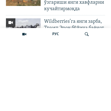
ўзгариши янги хавфларни
кучайтирмоқда
Wildberries’га янги зарба,
Трамп Эрон бўйича баёнот
қилди
РУС
OZODNEWS: Мирзиёев
Қирғизистонда —
Излаш
Чашмадан пенсия
битимигача | Украинага
босқин
Бошқа видеолар
7 нафар ўзбекистонлик
ҳалок бўлди - Нижнекамск
дрон ҳужуми