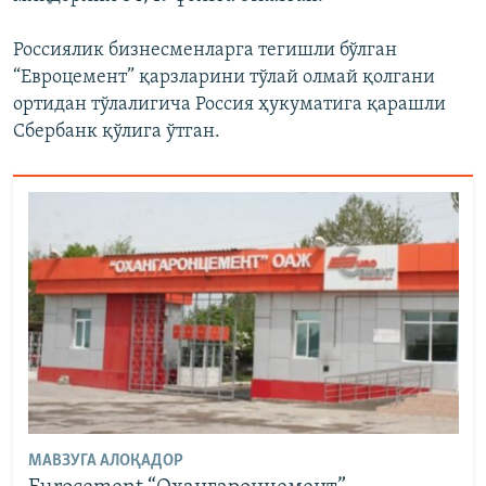
Россиялик бизнесменларга тегишли бўлган
“Евроцемент” қарзларини тўлай олмай қолгани
ортидан тўлалигича Россия ҳукуматига қарашли
Сбербанк қўлига ўтган.
МАВЗУГА АЛОҚАДОР