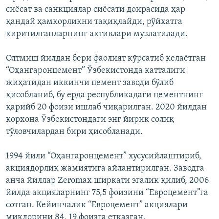
сиёсат ва санкциялар сиёсати доирасида ҳар
қандай ҳамкорликни тақиқлайди, рўйхатга
киритилганларнинг активлари музлатилади.
Олтмиш йилдан бери фаолият кўрсатиб келаётган
“Оҳангаронцемент” Ўзбекистонда катталиги
жиҳатидан иккинчи цемент заводи бўлиб
ҳисобланиб, бу ерда республикадаги цементнинг
қарийб 20 фоизи ишлаб чиқарилган. 2020 йилдан
корхона Ўзбекистондаги энг йирик солиқ
тўловчилардан бири ҳисобланади.
1994 йили “Оҳангаронцемент” хусусийлаштириб,
акциядорлик жамиятига айлантирилган. Заводга
анча йиллар Zeromax ширкати эгалик қилиб, 2006
йилда акцияларнинг 75,5 фоизини “Евроцемент”га
сотган. Кейинчалик “Евроцемент” акциялари
миқдорини 84, 19 фоизга етказган.