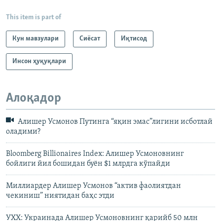
This item is part of
Кун мавзулари
Сиёсат
Иқтисод
Инсон ҳуқуқлари
Алоқадор
Алишер Усмонов Путинга “яқин эмас”лигини исботлай
оладими?
Bloomberg Billionaires Index: Алишер Усмоновнинг
бойлиги йил бошидан буён $1 млрдга кўпайди
Миллиардер Алишер Усмонов “актив фаолиятдан
чекиниш” ниятидан баҳс этди
УХХ: Украинада Алишер Усмоновнинг қарийб 50 млн