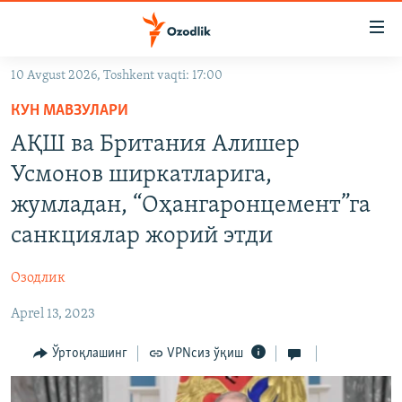
Линклар
Бош
мавзуларга
10 Avgust 2026, Toshkent vaqti: 17:00
ўтинг
OZODLIK SURISHTIRUVLARI
Асосий
КУН МАВЗУЛАРИ
OZODVIDEO
навигацияга
АҚШ ва Британия Алишер
ўтинг
OZODARXIV
Усмонов ширкатларига,
Қидиришга
ўтинг
жумладан, “Оҳангаронцемент”га
На русском
санкциялар жорий этди
ИЖТИМОИЙ ТАРМОҚЛАР
Озодлик
Aprel 13, 2023
Ўртоқлашинг
VPNсиз ўқиш
Озодлик бошқа тилларда