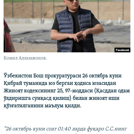
Комил Алламжонов.
Ўзбекистон Бош прокуратураси 26 октябрь куни
Қибрай туманида юз берган ҳодиса юзасидан
Жиноят кодексининг 25, 97-моддаси (Қасддан одам
ўлдиришга суиқасд қилиш) билан жиноят иши
қўзғатилганини маълум қилди.
“26 октябрь куни соат 01:40 ларда фуқаро С.С.нинг