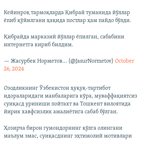
Кейинроқ тармоқларда Қибрай туманида йўллар
ёпиб қўйилгани ҳақида постлар ҳам пайдо бўлди.
Қибрайда марказий йўллар ёпилган, сабабини
интернетга кириб билдим.
— Жасурбек Норметов... (@JasurNormetov)
October
26, 2024
Озодликнинг Ўзбекистон ҳуқуқ-тартибот
идораларидаги манбаларига кўра, муваффақиятсиз
суиқасд уриниши пойтахт ва Тошкент вилоятида
йирик хавфсизлик амалиётига сабаб бўлган.
Ҳозирча бирон гумондорнинг қўлга олингани
маълум эмас, суиқасднинг эҳтимолий мотивлари