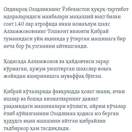
Олдинроқ Озодликнинг Ўзбекистон ҳуқуқ-тартибот
идораларидаги манбалари маҳаллий вақт билан
соат 1.40 лар атрофида икки номаълум шахс
Алламжоновнинг Тошкент вилояти Қибрай
туманидаги уйи яқинида у ўтирган машинага бир
неча бор ўқ узганини айтишганди.
Ҳодисада Алламжонов ва ҳайдовчиси зарар
кўрмаган, ҳужум уюштирган шахслар воқеа
жойидан яширинишга муваффақ бўлган.
Қибрай кўчаларида фавқулодда ҳолат экани, ички
ишлар ва бошқа хизматларнинг давлат
рақамидаги машиналари кўплиги, айрим кўчалар
ёпиб қўйилганини Озодликка ҳодиса юз берган
ҳудудга яқин яшашини айтган қибрайлик
тадбиркор ҳам тасдиқлади.