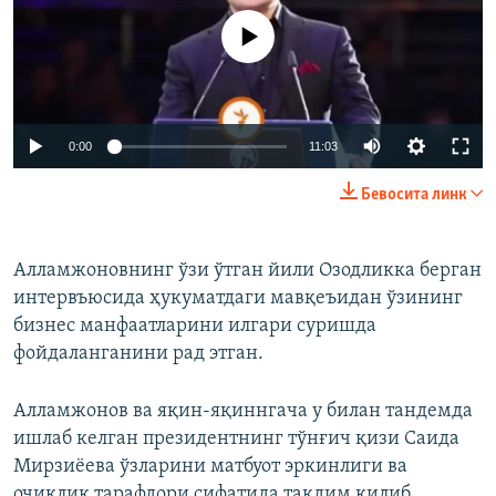
Айни дамда медиа-манба мавжуд эмас
Auto
0:00
11:03
240p
Бевосита линк
360p
Auto
240p
360p
480p
480p
Алламжоновнинг ўзи ўтган йили Озодликка берган
интервъюсида ҳукуматдаги мавқеъидан ўзининг
720p
720p
1080p
бизнес манфаатларини илгари суришда
1080p
фойдаланганини рад этган.
Алламжонов ва яқин-яқиннгача у билан тандемда
ишлаб келган президентнинг тўнғич қизи Саида
Мирзиёева ўзларини матбуот эркинлиги ва
очиқлик тарафдори сифатида тақдим қилиб