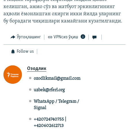
келишган, аммо сўз ва матбуот эркинлигининг
аҳволи ёмонлашган охирги икки йилда уларнинг
бу борадаги чиқишлари камайгани кузатилганди.
Ўртоқлашинг
VPNсиз ўқиш
Follow us
Озодлик
ozodlikmail@gmail.com
uzbek@rferl.org
WhatsApp / Telegram /
Signal
+420724740755 |
+420602612713