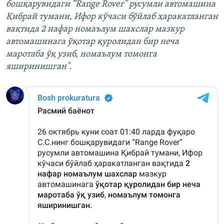
бошқарувидаги “Range Rover” русумли автомашина
Қибрай тумани, Ифор кўчаси бўйлаб ҳаракатланган
вақтида 2 нафар номаълум шахслар мазкур
автомашинага ўқотар қуролидан бир неча
маротаба ўқ узиб, номаълум томонга
яширинишган".