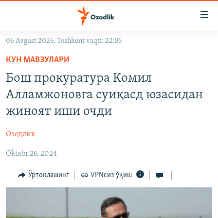
Линклар
Бош
мавзуларга
06 Avgust 2026, Toshkent vaqti: 22:35
ўтинг
OZODLIK SURISHTIRUVLARI
Асосий
КУН МАВЗУЛАРИ
OZODVIDEO
навигацияга
Бош прокуратура Комил
ўтинг
OZODARXIV
Алламжоновга суиқасд юзасидан
Қидиришга
ўтинг
жиноят иши очди
На русском
Озодлик
ИЖТИМОИЙ ТАРМОҚЛАР
Oktabr 26, 2024
Ўртоқлашинг
VPNсиз ўқиш
Озодлик бошқа тилларда