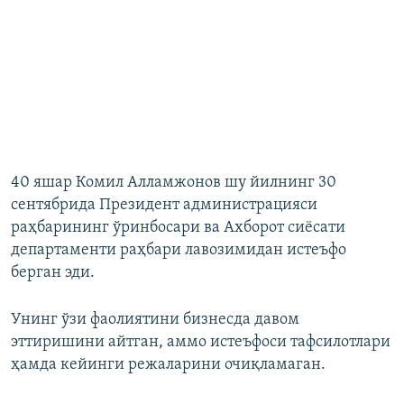
40 яшар Комил Алламжонов шу йилнинг 30
сентябрида Президент администрацияси
раҳбарининг ўринбосари ва Ахборот сиёсати
департаменти раҳбари лавозимидан истеъфо
берган эди.
Унинг ўзи фаолиятини бизнесда давом
эттиришини айтган, аммо истеъфоси тафсилотлари
ҳамда кейинги режаларини очиқламаган.