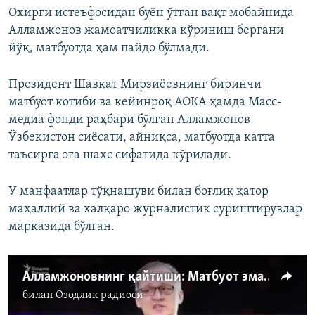
Охирги истеъфосидан буён ўтган вақт мобайнида
Алламжонов жамоатчиликка кўриниш бергани
йўқ, матбуотда ҳам пайдо бўлмади.
Президент Шавкат Мирзиёевнинг биринчи
матбуот котиби ва кейинроқ АОКА ҳамда Масс-
медиа фонди раҳбари бўлган Алламжонов
Ўзбекистон сиёсати, айниқса, матбуотда катта
таъсирга эга шахс сифатида кўрилади.
У манфаатлар тўқнашуви билан боғлиқ қатор
маҳаллий ва халқаро журналистик суриштирувлар
марказида бўлган.
Алламжоновнинг қайтиши: Матбуот эмас, 'мафкура котиби'
билан
Озодлик радиоси