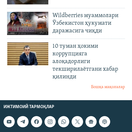
Wildberries муаммолари
Ўзбекистон ҳукумати
даражасига чиқди
10 туман ҳокими
коррупцияга
алоқадорлиги
текширилаётгани хабар
қилинди
Бошқа мақолалар
ИЖТИМОИЙ ТАРМОҚЛАР