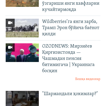
ўзгариши янги хавфларни
кучайтирмоқда
Wildberries’га янги зарба,
Трамп Эрон бўйича баёнот
қилди
OZODNEWS: Мирзиёев
Қирғизистонда —
Чашмадан пенсия
битимигача | Украинага
босқин
Бошқа видеолар
"Шармандали ҳокимлар?"