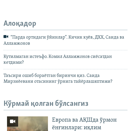
Алоқадор
“Парда ортидаги ўйинлар”. Кичик куёв, ДХХ, Саида ва
Алламжонов
Кутилмаган истеъфо. Комил Алламжонов сиёсатдан
кетдими?
Таъсири ошиб бораётган биринчи қиз. Саида
Мирзиёевани отасининг ўрнига тайёрлашяптими?
Кўрмай қолган бўлсангиз
Европа ва АҚШда ўрмон
ёнғинлари: иқлим