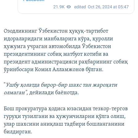
Озодликнинг Ўзбекистон ҳуқуқ-тартибот
идораларидаги манбаларига кўра, қуролли
ҳужумга учраган автомобилда Ўзбекистон
президентининг собиқ матбуот котиби ва
президент администрацияси раҳбарининг собиқ
ўринбосари Комил Алламжонов бўлган.
"
Ушбу ҳолатда бирор-бир шахс тан жароҳати
олмаган",
дейилади баёнотда.
Бош прокуратура ҳодиса юзасидан тезкор-тергов
гуруҳи тузилгани ва ҳужумчиларни қўлга олиш,
улар шахсини аниқлаш тадбири бошланганини
билдирган.