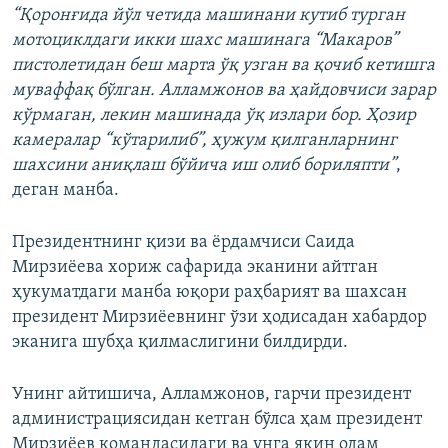
“Қоронғида йўл четида машинани кутиб турган
мотоциклдаги икки шахс машинага “Макаров”
пистолетидан беш марта ўқ узган ва қочиб кетишга
муваффақ бўлган. Алламжонов ва ҳайдовчиси зарар
кўрмаган, лекин машинада ўқ излари бор. Ҳозир
камералар “кўтарилиб”, ҳужум қилганларнинг
шахсини аниқлаш бўйича иш олиб бориляпти”
,
деган манба.
Президентнинг қизи ва ёрдамчиси Саида
Мирзиёева хориж сафарида эканини айтган
ҳукуматдаги манба юқори раҳбарият ва шахсан
президент Мирзиёевнинг ўзи ҳодисадан хабардор
эканига шубҳа қилмаслигини билдирди.
Унинг айтишича, Алламжонов, гарчи президент
администрациясидан кетган бўлса ҳам президент
Мирзиёев командасидаги ва унга яқин одам