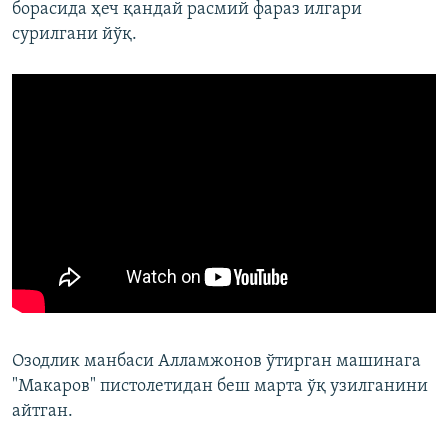
борасида ҳеч қандай расмий фараз илгари
сурилгани йўқ.
Озодлик манбаси Алламжонов ўтирган машинага
"Макаров" пистолетидан беш марта ўқ узилганини
айтган.