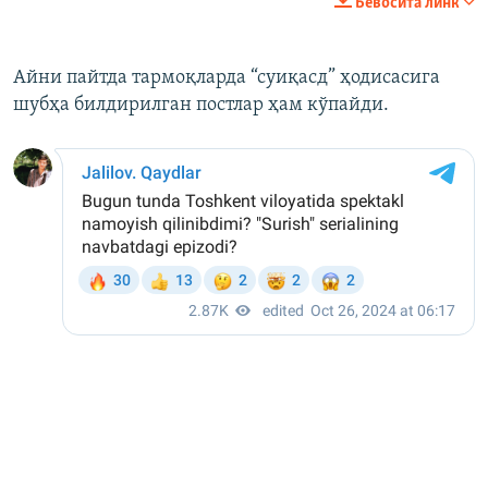
Бевосита линк
360p
Auto
240p
360p
480p
480p
Айни пайтда тармоқларда “суиқасд” ҳодисасига
шубҳа билдирилган постлар ҳам кўпайди.
720p
720p
1080p
1080p