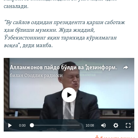
саналади.
“Бу сайлов олдидан президентга қарши саботаж
ҳам бўлиши мумкин. Жуда жиддий,
Ўзбекистоннинг яқин тарихида кўрилмаган
воқеа
”, деди манба.
Алламжонов пайдо бўлди ва "дезинформация"дан огоҳлантирди
билан
Озодлик радиоси
Айни дамда медиа-манба мавжуд эмас
Auto
0:00
10:08
240p