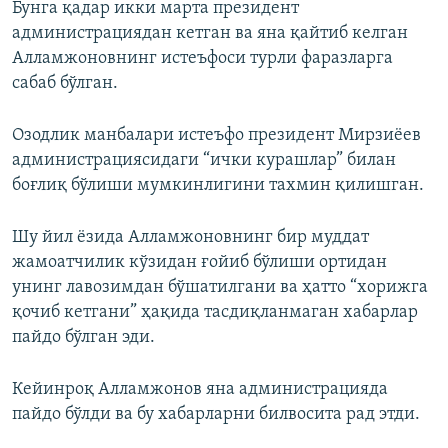
Бунга қадар икки марта президент
администрациядан кетган ва яна қайтиб келган
Алламжоновнинг истеъфоси турли фаразларга
сабаб бўлган.
Озодлик манбалари истеъфо президент Мирзиёев
администрациясидаги “ички курашлар” билан
боғлиқ бўлиши мумкинлигини тахмин қилишган.
Шу йил ёзида Алламжоновнинг бир муддат
жамоатчилик кўзидан ғойиб бўлиши ортидан
унинг лавозимдан бўшатилгани ва ҳатто “хорижга
қочиб кетгани” ҳақида тасдиқланмаган хабарлар
пайдо бўлган эди.
Кейинроқ Алламжонов яна администрацияда
пайдо бўлди ва бу хабарларни билвосита рад этди.