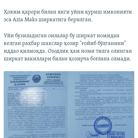
Ҳоким қарори билан янги уйни қуриш имконияти
эса Azia Maks ширкатига берилган.
Уйи бузиладиган оилалар бу ширкат номидан
келган раҳбар шахслар ҳозир "ғойиб бўлганини"
иддао қилмоқда. Озодлик ҳам номи тилга олинган
ширкат вакиллари билан ҳозирча боғлана олмади.