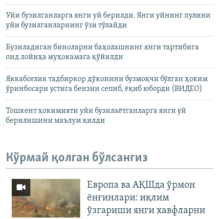
Уйи бузилганларга янги уй берилди. Янги уйнинг пулини
уйи бузилганларнинг ўзи тўлайди
Бузиладиган биноларни баҳолашнинг янги тартибига
оид лойиҳа муҳокамага қўйилди
Яккабоғлик тадбиркор дўконини бузмоқчи бўлган ҳоким
ўринбосари устига бензин сепиб, ëқиб юборди (ВИДЕО)
Тошкент ҳокимияти уйи бузилаётганларга янги уй
берилишини маълум қилди
Кўрмай қолган бўлсангиз
Европа ва АҚШда ўрмон
ёнғинлари: иқлим
ўзгариши янги хавфларни