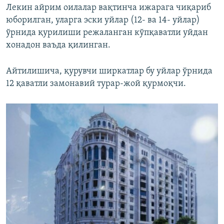
Лекин айрим оилалар вақтинча ижарага чиқариб
юборилган, уларга эски уйлар (12- ва 14- уйлар)
ўрнида қурилиши режаланган кўпқаватли уйдан
хонадон ваъда қилинган.
Айтилишича, қурувчи ширкатлар бу уйлар ўрнида
12 қаватли замонавий турар-жой қурмоқчи.