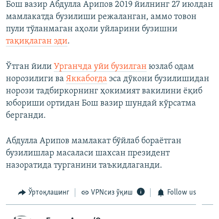
Бош вазир Абдулла Арипов 2019 йилнинг 27 июлдан
мамлакатда бузилиши режаланган, аммо товон
пули тўланмаган аҳоли уйларини бузишни
тақиқлаган эди
.
Ўтган йили
Урганчда уйи бузилган
юзлаб одам
норозилиги ва
Яккабоғда
эса дўкони бузилишидан
норози тадбиркорнинг ҳокимият вакилини ёқиб
юбориши ортидан Бош вазир шундай кўрсатма
берганди.
Абдулла Арипов мамлакат бўйлаб бораётган
бузилишлар масаласи шахсан президент
назоратида турганини таъкидлаганди.
Ўртоқлашинг
VPNсиз ўқиш
Follow us