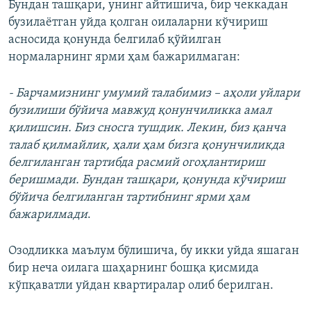
Бундан ташқари, унинг айтишича, бир чеккадан
бузилаётган уйда қолган оилаларни кўчириш
асносида қонунда белгилаб қўйилган
нормаларнинг ярми ҳам бажарилмаган:
- Барчамизнинг умумий талабимиз – аҳоли уйлари
бузилиши бўйича мавжуд қонунчиликка амал
қилишсин. Биз сносга тушдик. Лекин, биз қанча
талаб қилмайлик, ҳали ҳам бизга қонунчиликда
белгиланган тартибда расмий огоҳлантириш
беришмади. Бундан ташқари, қонунда кўчириш
бўйича белгиланган тартибнинг ярми ҳам
бажарилмади
.
Озодликка маълум бўлишича, бу икки уйда яшаган
бир неча оилага шаҳарнинг бошқа қисмида
кўпқаватли уйдан квартиралар олиб берилган.