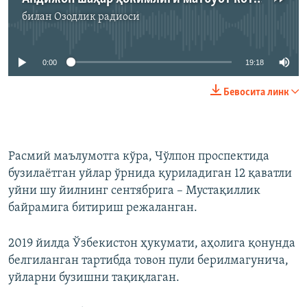
билан
Озодлик радиоси
Айни дамда медиа-манба мавжуд эмас
0:00
19:18
Бевосита линк
Расмий маълумотга кўра, Чўлпон проспектида
бузилаётган уйлар ўрнида қуриладиган 12 қаватли
уйни шу йилнинг сентябрига – Мустақиллик
байрамига битириш режаланган.
2019 йилда Ўзбекистон ҳукумати, аҳолига қонунда
белгиланган тартибда товон пули берилмагунича,
уйларни бузишни тақиқлаган.