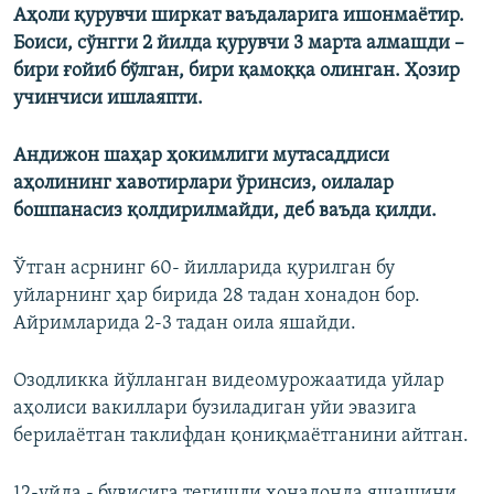
Аҳоли қурувчи ширкат ваъдаларига ишонмаётир.
Боиси, сўнгги 2 йилда қурувчи 3 марта алмашди –
бири ғойиб бўлган, бири қамоққа олинган. Ҳозир
учинчиси ишлаяпти.
Андижон шаҳар ҳокимлиги мутасаддиси
аҳолининг хавотирлари ўринсиз, оилалар
бошпанасиз қолдирилмайди, деб ваъда қилди.
Ўтган асрнинг 60- йилларида қурилган бу
уйларнинг ҳар бирида 28 тадан хонадон бор.
Айримларида 2-3 тадан оила яшайди.
Озодликка йўлланган видеомурожаатида уйлар
аҳолиси вакиллари бузиладиган уйи эвазига
берилаётган таклифдан қониқмаётганини айтган.
12-уйда - бувисига тегишли хонадонда яшашини