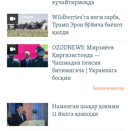
кучайтирмоқда
Wildberries’га янги зарба,
Трамп Эрон бўйича баёнот
қилди
OZODNEWS: Мирзиёев
Қирғизистонда —
Чашмадан пенсия
битимигача | Украинага
босқин
Бошқа видеолар
Наманган шаҳар ҳокими
11 йилга қамалди