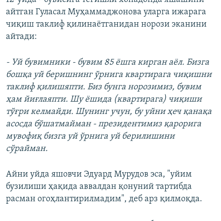
айтган Гуласал Муҳаммаджонова уларга ижарага
чиқиш таклиф қилинаётганидан норози эканини
айтади:
- Уй бувимники - бувим 85 ёшга кирган аёл. Бизга
бошқа уй беришнинг ўрнига квартирага чиқишни
таклиф қилишяпти. Биз бунга норозимиз, бувим
ҳам йиғлаяпти. Шу ёшида (квартирага) чиқиши
тўғри келмайди. Шунинг учун, бу уйни ҳеч қанақа
асосда бўшатмайман - президентимиз қарорига
мувофиқ бизга уй ўрнига уй берилишини
сўрайман.
Айни уйда яшовчи Эдуард Мурудов эса, "уйим
бузилиши ҳақида аввалдан қонуний тартибда
расман огоҳлантирилмадим", деб арз қилмоқда.