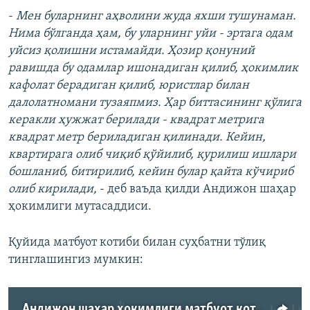
-
Мен буларнинг аҳволини жуда яхши тушунаман.
Нима бўлганда ҳам, бу уларнинг уйи - эртага одам
уйсиз қолишни истамайди. Ҳозир қонуний
равишда бу одамлар ишонадиган қилиб, ҳокимлик
кафолат берадиган қилиб, юристлар билан
далолатномани тузаяпмиз. Ҳар биттасининг қўлига
керакли ҳужжат берилади - квадрат метрига
квадрат метр бериладиган қилинади. Кейин,
квартирага олиб чиқиб қўйилиб, қурилиш ишлари
бошланиб, битирилиб, кейин булар қайта кўчириб
олиб кирилади,
- деб ваъда қилди Андижон шаҳар
ҳокимлиги мутасаддиси.
Қуйида матбуот котиби билан суҳбатни тўлиқ
тинглашингиз мумкин:
Андижон шаҳар ҳокимлиги матбуот котиби Гулшаной Қўчқорова билан суҳбат