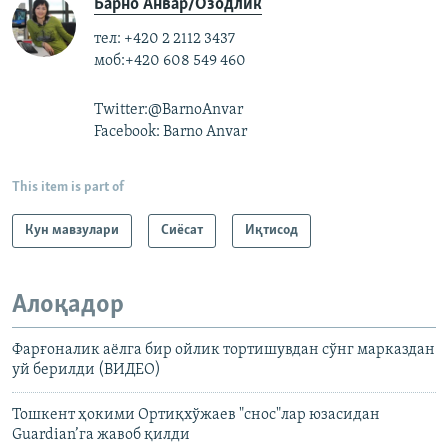
Барно Анвар/Озодлик
тел: +420 2 2112 3437
моб:+420 608 549 460
Twitter:@BarnoAnvar
Facebook: Barno Anvar
This item is part of
Кун мавзулари
Сиёсат
Иқтисод
Алоқадор
Фарғоналик аёлга бир ойлик тортишувдан сўнг марказдан
уй берилди (ВИДЕО)
Тошкент ҳокими Ортиқхўжаев "снос"лар юзасидан
Guardian’га жавоб қилди