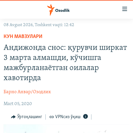
Линклар
Бош
мавзуларга
08 Avgust 2026, Toshkent vaqti: 12:42
ўтинг
OZODLIK SURISHTIRUVLARI
Асосий
КУН МАВЗУЛАРИ
OZODVIDEO
навигацияга
Андижонда снос: қурувчи ширкат
ўтинг
OZODARXIV
3 марта алмашди, кўчишга
Қидиришга
ўтинг
мажбурланаётган оилалар
На русском
хавотирда
ИЖТИМОИЙ ТАРМОҚЛАР
Барно Анвар/Озодлик
Mart 05, 2020
Ўртоқлашинг
VPNсиз ўқиш
Озодлик бошқа тилларда