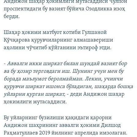
Андижон шаҳар ҳокимлиги мутасаддиси Чўлпон
проспектидаги бу вазият бўйича Озодликка изоҳ
берди.
Шаҳар ҳокими матбуот котиби Гулшаной
Қўчқарова қурувчиларнинг алмашавериши
аҳолини чўчитиб қўйганини эътироф этди.
-
Аввалги икки ширкат билан шундай вазият бор
ва бу ҳозир терговдаги иш. Шунинг учун мен бу
борада маълумот беролмайман. Лекин, учинчи
қурувчи ширкат ишонса бўладиган, шаҳарда бошқа
уйларни қурган ширкат,
- деди Андижон шаҳар
ҳокимлиги мутасаддиси.
Бу уйларнинг бузилиши ҳақидаги қарорни
Андижон шаҳрининг аввалги ҳокими Дилшод
Раҳматуллаев 2019 йилнинг апрелида имзолаган.