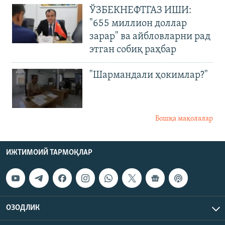
ЎЗБЕКНЕФТГАЗ ИШИ:
"655 миллион доллар
зарар" ва айбловларни рад
этган собиқ раҳбар
"Шармандали ҳокимлар?"
Бошқа мақолалар
ИЖТИМОИЙ ТАРМОҚЛАР
ОЗОДЛИК