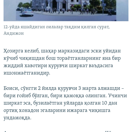
12-уйда яшайдиган оилалар тақдим қилган сурат,
Андижон
Ҳозирга келиб, шаҳар марказидаги эски уйидан
кўчиб чиқишдан бош тораётганларнинг яна бир
жиддий хавотири қурувчи ширкат ваъдасига
ишонмаётганидир.
Боиси, сўнгги 2 йилда қурувчи 3 марта алмашди –
бири ғойиб бўлган, бири қамоққа олинган. Учинчи
ширкат эса, бузилаётган уйларда қолган 10 дан
ортиқ хонадон эгаларини ижарага чиқишга
ундамоқда.