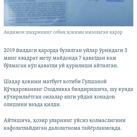
Андижон шаҳрининг собиқ ҳокими имзолаган қарор
2019 йилдаги қарорда бузилган уйлар ўрнидаги 3
минг квадрат метр майдонда 7 қаватдан кам
бўлмаган кўп қаватли уй қурилиши айтилган.
Шаҳар ҳокими матбуот котиби Гулшаной
Қўчқарованинг Озодликка билдиришича, шу кунда
кўчирилаётган оилалар янги уйдан хонадон
олишини ваъда қилди.
Айтишича, ҳозир уларнинг уйсиз қолмаслигини
кафолатлайдиган далолатнома тайёрланмоқда.