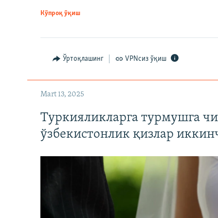
Кўпроқ ўқиш
Ўртоқлашинг
VPNсиз ўқиш
Mart 13, 2025
Туркияликларга турмушга чи
ўзбекистонлик қизлар иккин