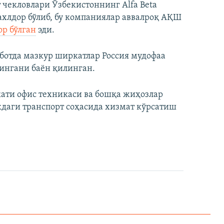
чекловлари Ўзбекистоннинг Alfa Beta
 дахлдор бўлиб, бу компаниялар аввалроқ АҚШ
ор бўлган
эди.
ботда мазкур ширкатлар Россия мудофаа
рингани баён қилинган.
ркати офис техникаси ва бошқа жиҳозлар
ликдаги транспорт соҳасида хизмат кўрсатиш