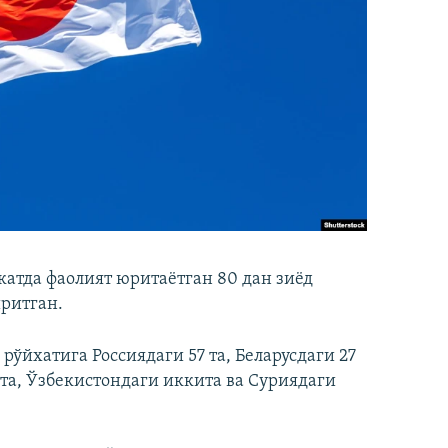
атда фаолият юритаётган 80 дан зиёд
ритган.
 рўйхатига Россиядаги 57 та, Беларусдаги 27
а, Ўзбекистондаги иккита ва Суриядаги