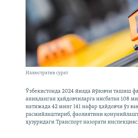
Иллюстратив сурат
Ўзбекистонда 2024 йилда йўловчи ташиш ф
аниқланган ҳайдовчиларга нисбатан 108 ми
натижада 42 минг 141 нафар ҳайдовчи ўз в
расмийлаштириб, фаолиятини қонунийлашти
ҳузуридаги Транспорт назорати инспекцияс