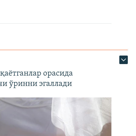
қаётганлар орасида
чи ўринни эгаллади