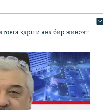
атовга қарши яна бир жиноят