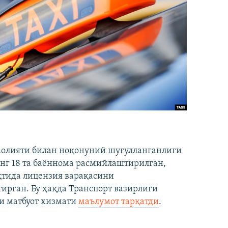
аолияти билан ноқонуний шуғулланганлиги
нг 18 та баённома расмийлаштирилган,
ақтида лицензия варақасини
рган. Бу ҳақда Транспорт вазирлиги
и матбуот хизмати
маълумот тарқатди
.