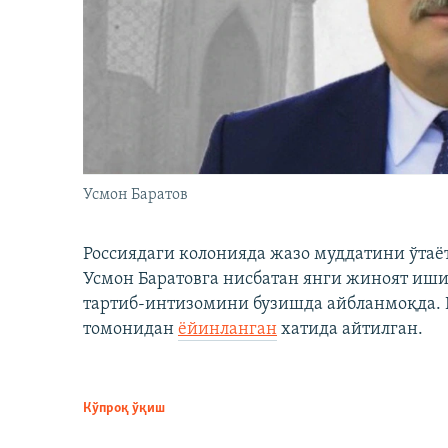
Усмон Баратов
Россиядаги колонияда жазо муддатини ўтаё
Усмон Баратовга нисбатан янги жиноят иши
тартиб-интизомини бузишда айбланмоқда. Б
томонидан
ёйинланган
хатида айтилган.
Кўпроқ ўқиш