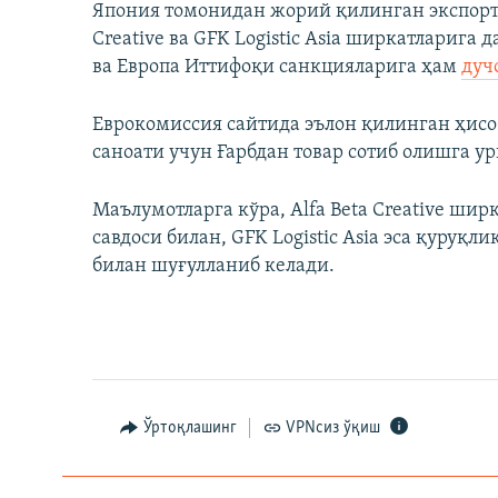
Япония томонидан жорий қилинган экспорт 
Creative ва GFK Logistic Asia ширкатларига
ва Европа Иттифоқи санкцияларига ҳам
дуч
Еврокомиссия сайтида эълон қилинган ҳисо
саноати учун Ғарбдан товар сотиб олишга у
Маълумотларга кўра, Alfa Beta Creative ши
савдоси билан, GFK Logistic Asia эса қуруқ
билан шуғулланиб келади.
Ўртоқлашинг
VPNсиз ўқиш