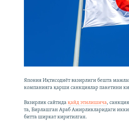
Япония Иқтисодиёт вазирлиги бешта мамлак
компанияга қарши санкциялар пакетини ки
Вазирлик сайтида
қайд этилишича
, санкция
та, Бирлашган Араб Амирликларидаги иккит
битта ширкат киритилган.