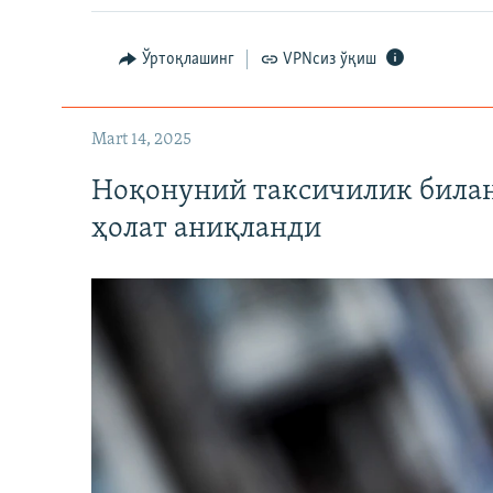
Ўртоқлашинг
VPNсиз ўқиш
Mart 14, 2025
Ноқонуний таксичилик билан
ҳолат аниқланди