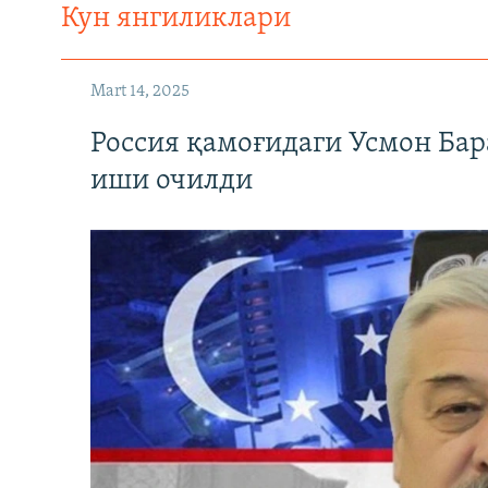
Кун янгиликлари
Mart 14, 2025
Россия қамоғидаги Усмон Бар
иши очилди