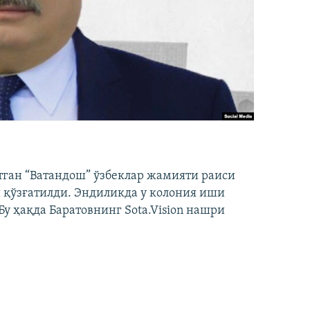
тган “Ватандош” ўзбеклар жамияти раиси
 қўзғатилди. Эндиликда у колония иши
у ҳақда Баратовнинг Sota.Vision нашри