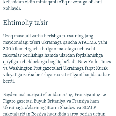
kelishidan oldin mintaqani to‘liq nazoratga olishni
xohlaydi.
Ehtimoliy ta’sir
Uzoq masofali zarba berishga ruxsatning jang
maydonidagi ta’siri Ukrainaga qancha ATACMS, ya’ni
300 kilometrgacha bo‘lgan masofaga uchuvchi
raketalar berilishiga hamda ulardan foydalanishga
qo‘yilgan cheklovlarga bog‘liq bo‘ladi. New York Times
va Washington Post gazetalari Ukrainaga faqat Kursk
viloyatiga zarba berishga ruxsat etilgani haqida xabar
berdi.
Bayden ma’muriyati e’lonidan so‘ng, Fransiyaning Le
Figaro gazetasi Buyuk Britaniya va Fransiya ham
Ukrainaga o‘zlarining Storm Shadow va SCALP
raketalaridan Rossiya hududida zarba berish uchun