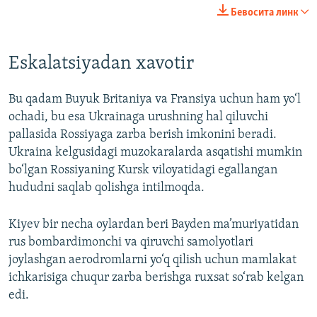
240p
Бевосита линк
360p
Auto
240p
360p
480p
480p
Eskalatsiyadan xavotir
720p
720p
1080p
Bu qadam Buyuk Britaniya va Fransiya uchun ham yo‘l
1080p
ochadi, bu esa Ukrainaga urushning hal qiluvchi
pallasida Rossiyaga zarba berish imkonini beradi.
Ukraina kelgusidagi muzokaralarda asqatishi mumkin
bo‘lgan Rossiyaning Kursk viloyatidagi egallangan
hududni saqlab qolishga intilmoqda.
Kiyev bir necha oylardan beri Bayden ma’muriyatidan
rus bombardimonchi va qiruvchi samolyotlari
joylashgan aerodromlarni yo‘q qilish uchun mamlakat
ichkarisiga chuqur zarba berishga ruxsat so‘rab kelgan
edi.