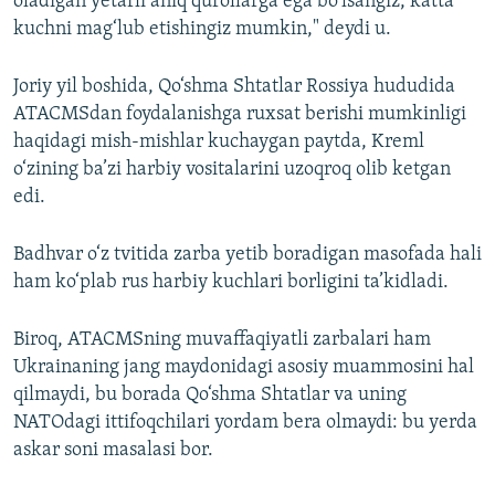
oladigan yetarli aniq qurollarga ega bo‘lsangiz, katta
kuchni mag‘lub etishingiz mumkin," deydi u.
Joriy yil boshida, Qo‘shma Shtatlar Rossiya hududida
ATACMSdan foydalanishga ruxsat berishi mumkinligi
haqidagi mish-mishlar kuchaygan paytda, Kreml
o‘zining ba’zi harbiy vositalarini uzoqroq olib ketgan
edi.
Badhvar o‘z tvitida zarba yetib boradigan masofada hali
ham ko‘plab rus harbiy kuchlari borligini ta’kidladi.
Biroq, ATACMSning muvaffaqiyatli zarbalari ham
Ukrainaning jang maydonidagi asosiy muammosini hal
qilmaydi, bu borada Qo‘shma Shtatlar va uning
NATOdagi ittifoqchilari yordam bera olmaydi: bu yerda
askar soni masalasi bor.