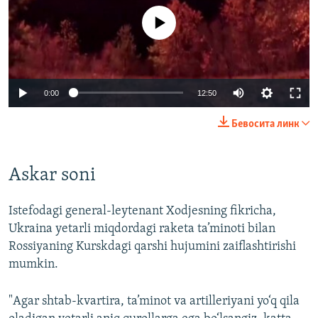
Айни дамда медиа-манба мавжуд эмас
Auto
0:00
12:50
240p
Бевосита линк
360p
Auto
240p
360p
480p
480p
Askar soni
720p
720p
1080p
Istefodagi general-leytenant Xodjesning fikricha,
1080p
Ukraina yetarli miqdordagi raketa ta’minoti bilan
Rossiyaning Kurskdagi qarshi hujumini zaiflashtirishi
mumkin.
"Agar shtab-kvartira, ta’minot va artilleriyani yo‘q qila