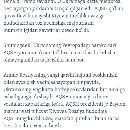
Donald Tramp saylandi. U Ukrainaga katta miqdorda
berilayotgan yordamni tanqid qilgan edi. AQSH qo‘llab-
quvvatlovi kamayishi Kiyevni tinchlik evaziga
hududlaridan voz kechishga majburlashi
mumkinligidan xavotirlar paydo bo‘ldi.
Shuningdek, Ukrainaning Yevropadagi hamkorlari
AQSH yordami o‘rnini to‘ldirish masalasida kelisha
olmayotganidan tashvishlar ham bor.
Ammo Rossiyaning yangi qarshi hujumi boshlanishi
bilan ayoz qish yaqinlashayotgan bir paytda,
Ukrainaning eng katta harbiy so‘rovlaridan biri amalga
oshadiganga o‘xshaydi. AQSH ommaviy axborot
vositalari xabarlariga ko‘ra, AQSH prezidenti Jo Bayden
ma’muriyati nihoyat Kiyevga Rossiya hududiga
AQSHning kuchli uzoq masofali qurollari bilan zarba
berish uchun ruxsat berdi.