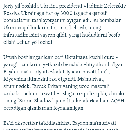
Joriy yil boshida Ukraina prezidenti Vladimir Zelenskiy
Rossiya Ukrainaga har oy 3000 tagacha qanotli
bombalarini tashlayotganini aytgan edi. Bu bombalar
Ukraina qo‘shinlarini tor-mor keltirib, uning
infratuzilmasini vayron qildi, yangi hududlarni bosib
olishi uchun yo‘l ochdi.
Urush boshlanganidan beri Ukrainaga kuchli qurol-
yarog‘ tizimlarini yetkazib berishda ehtiyotkor bo‘lgan
Bayden ma’muriyati eskalatsiyadan xavotirlanib,
Kiyevning iltimosini rad etgandi. Ma’muriyat,
shuningdek, Buyuk Britaniyaning uzoq masofali
zarbalar uchun ruxsat berishiga to‘sqinlik qildi, chunki
uning "Storm Shadow" qanotli raketalarida ham AQSH
beradigan qismlardan foydalanilgan.
Ba’zi ekspertlar ta’kidlashicha, Bayden ma’muriyati