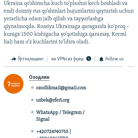
Ukraina qo‘shimcha kuch to‘plashni kech boshladi va
endi doimiy rus qo‘shinlari hujumlarini qaytarish uchun
yetarlicha odam jalb qilish va tayyorlashga
qiynalmoqda. Rossiya Ukrainaga qaraganda ko‘proq –
kuniga 1500 kishigacha yo‘qotishiga qaramay, Kreml
hali ham o‘z kuchlarini to‘ldira oladi.
Ўртоқлашинг
VPNсиз ўқиш
Follow us
Озодлик
ozodlikmail@gmail.com
uzbek@rferl.org
WhatsApp / Telegram /
Signal
+420724740755 |