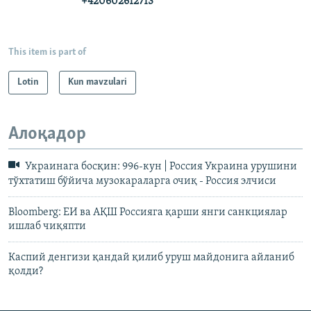
+420602612713
This item is part of
Lotin
Kun mavzulari
Алоқадор
Украинага босқин: 996-кун | Россия Украина урушини
тўхтатиш бўйича музокараларга очиқ - Россия элчиси
Bloomberg: ЕИ ва АҚШ Россияга қарши янги санкциялар
ишлаб чиқяпти
Каспий денгизи қандай қилиб уруш майдонига айланиб
қолди?