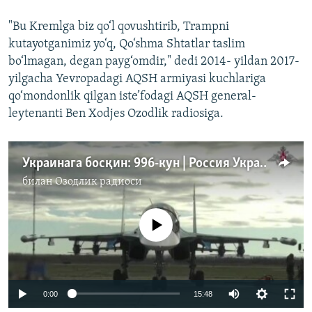
"Bu Kremlga biz qo‘l qovushtirib, Trampni
kutayotganimiz yo‘q, Qo‘shma Shtatlar taslim
bo‘lmagan, degan payg‘omdir," dedi 2014- yildan 2017-
yilgacha Yevropadagi AQSH armiyasi kuchlariga
qo‘mondonlik qilgan iste’fodagi AQSH general-
leytenanti Ben Xodjes Ozodlik radiosiga.
Украинага босқин: 996-кун | Россия Украина урушини тўхтатиш бўйича музокараларга очиқ - Россия элчиси
билан
Озодлик радиоси
Айни дамда медиа-манба мавжуд эмас
Auto
0:00
15:48