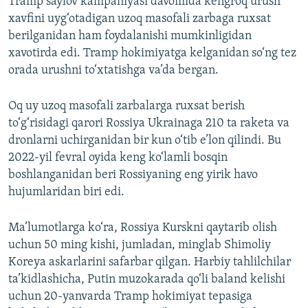
Tramp saylov kampaniyasi davomida kengroq urush
xavfini uyg‘otadigan uzoq masofali zarbaga ruxsat
berilganidan ham foydalanishi mumkinligidan
xavotirda edi. Tramp hokimiyatga kelganidan so‘ng tez
orada urushni to‘xtatishga va’da bergan.
Oq uy uzoq masofali zarbalarga ruxsat berish
to‘g‘risidagi qarori Rossiya Ukrainaga 210 ta raketa va
dronlarni uchirganidan bir kun o‘tib e’lon qilindi. Bu
2022-yil fevral oyida keng ko‘lamli bosqin
boshlanganidan beri Rossiyaning eng yirik havo
hujumlaridan biri edi.
Ma’lumotlarga ko‘ra, Rossiya Kurskni qaytarib olish
uchun 50 ming kishi, jumladan, minglab Shimoliy
Koreya askarlarini safarbar qilgan. Harbiy tahlilchilar
ta’kidlashicha, Putin muzokarada qo‘li baland kelishi
uchun 20-yanvarda Tramp hokimiyat tepasiga