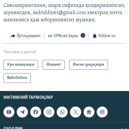
Саволларингизни, шарҳ сифатида қолдиришингиз,
шунингдек, sadriddin61@gmail.com электрон почта
манзилига ҳам юборишингиз мумкин.
Ўртоқлашинг
VPNсиз ўқиш
Follow us
This item is part of
Кун мавзулари
Жамият
Инсон ҳуқуқлари
BahsOnline
ИЖТИМОИЙ ТАРМОҚЛАР