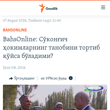
Линклар
Бош
мавзуларга
07 Avgust 2026, Toshkent vaqti: 21:44
ўтинг
OZODLIK SURISHTIRUVLARI
Асосий
BAHSONLINE
OZODVIDEO
навигацияга
BahsOnline: Cўконғич
ўтинг
OZODARXIV
ҳокимларнинг танобини тортиб
Қидиришга
ўтинг
қўйса бўладими?
На русском
Iyun 08, 2016
ИЖТИМОИЙ ТАРМОҚЛАР
Ўртоқлашинг
VPNсиз ўқиш
Озодлик бошқа тилларда