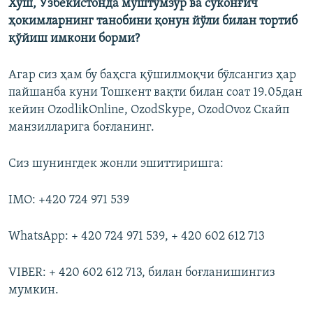
Хўш, Ўзбекистонда муштумзўр ва сўконғич
ҳокимларнинг танобини қонун йўли билан тортиб
қўйиш имкони борми?
Агар сиз ҳам бу баҳсга қўшилмоқчи бўлсангиз ҳар
пайшанба куни Тошкент вақти билан соат 19.05дан
кейин OzodlikOnline, OzodSkype, OzodOvoz Скайп
манзилларига боғланинг.
Сиз шунингдек жонли эшиттиришга:
IMO: +420 724 971 539
WhatsApp: + 420 724 971 539, + 420 602 612 713
VIBER: + 420 602 612 713, билан боғланишингиз
мумкин.