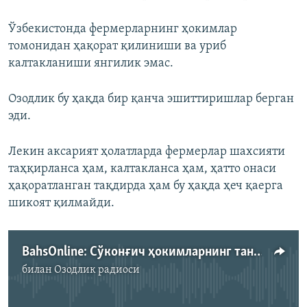
Ўзбекистонда фермерларнинг ҳокимлар
томонидан ҳақорат қилиниши ва уриб
калтакланиши янгилик эмас.
Озодлик бу ҳақда бир қанча эшиттиришлар берган
эди.
Лекин аксарият ҳолатларда фермерлар шахсияти
таҳқирланса ҳам, калтакланса ҳам, ҳатто онаси
ҳақоратланган тақдирда ҳам бу ҳақда ҳеч қаерга
шикоят қилмайди.
BahsOnline: Cўконғич ҳокимларнинг танобини тортиб қўйса бўладими?
билан
Озодлик радиоси
Айни дамда медиа-манба мавжуд эмас