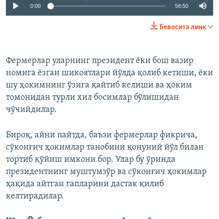
0:00
58:50
Бевосита линк
Фермерлар уларнинг президент ёки бош вазир
номига ёзган шикоятлари йўлда қолиб кетиши, ёки
шу ҳокимнинг ўзига қайтиб келиши ва ҳоким
томонидан турли хил босимлар бўлишидан
чўчийдилар.
Бироқ, айни пайтда, баъзи фермерлар фикрича,
сўконғич ҳокимлар танобини қонуний йўл билан
тортиб қўйиш имкони бор. Улар бу ўринда
президентнинг муштумзўр ва сўконғич ҳокимлар
ҳақида айтган гапларини дастак қилиб
келтирадилар.