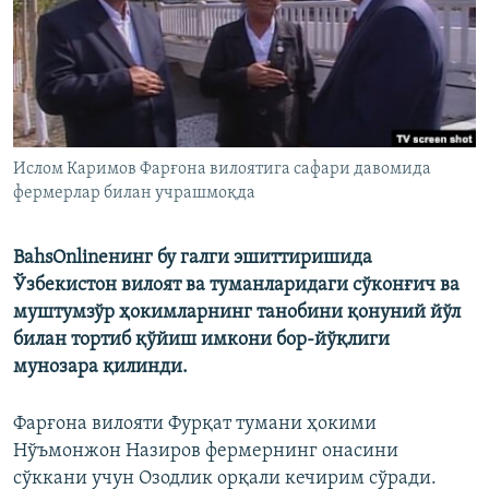
Ислом Каримов Фарғона вилоятига сафари давомида
фермерлар билан учрашмоқда
BahsOnlineнинг бу галги эшиттиришида
Ўзбекистон вилоят ва туманларидаги сўконғич ва
муштумзўр ҳокимларнинг танобини қонуний йўл
билан тортиб қўйиш имкони бор-йўқлиги
мунозара қилинди.
Фарғона вилояти Фурқат тумани ҳокими
Нўъмонжон Назиров фермернинг онасини
сўккани учун Озодлик орқали кечирим сўради.