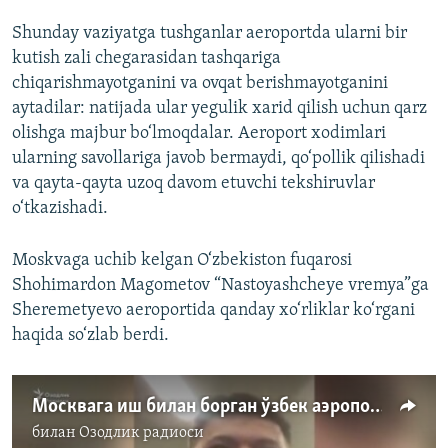
Shunday vaziyatga tushganlar aeroportda ularni bir
kutish zali chegarasidan tashqariga
chiqarishmayotganini va ovqat berishmayotganini
aytadilar: natijada ular yegulik xarid qilish uchun qarz
olishga majbur bo‘lmoqdalar. Aeroport xodimlari
ularning savollariga javob bermaydi, qo‘pollik qilishadi
va qayta-qayta uzoq davom etuvchi tekshiruvlar
o‘tkazishadi.
Moskvaga uchib kelgan O‘zbekiston fuqarosi
Shohimardon Magometov “Nastoyashcheye vremya”ga
Sheremetyevo aeroportida qanday xo‘rliklar ko‘rgani
haqida so‘zlab berdi.
Москвага иш билан борган ўзбек аэропортда ушланиб депортация қилинди
билан
Озодлик радиоси