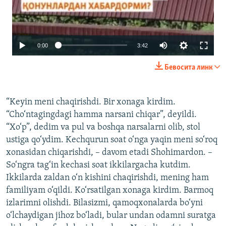
Auto
0:00
3:42
240p
Бевосита линк
360p
480p
“Keyin meni chaqirishdi. Bir xonaga kirdim.
“Cho‘ntagingdagi hamma narsani chiqar”, deyildi.
720p
“Xo‘p”, dedim va pul va boshqa narsalarni olib, stol
1080p
ustiga qo‘ydim. Kechqurun soat o‘nga yaqin meni so‘roq
xonasidan chiqarishdi, – davom etadi Shohimardon. –
Auto
240p
360p
480p
So‘ngra tag‘in kechasi soat ikkilargacha kutdim.
Ikkilarda zaldan o‘n kishini chaqirishdi, mening ham
720p
1080p
familiyam o‘qildi. Ko‘rsatilgan xonaga kirdim. Barmoq
izlarimni olishdi. Bilasizmi, qamoqxonalarda bo‘yni
o‘lchaydigan jihoz bo‘ladi, bular undan odamni suratga