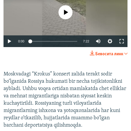
Айни дамда медиа-манба мавжуд эмас
Auto
0:00
7:22
240p
Бевосита линк
360p
Auto
240p
360p
480p
480p
Moskvadagi “Krokus” konsert zalida terakt sodir
bo‘lganida Rossiya hukumati bir necha tojikistonlikni
720p
720p
1080p
aybladi. Ushbu voqea ortidan mamlakatda chet elliklar
1080p
va mehnat migrantlariga nisbatan siyosat keskin
kuchaytirildi. Rossiyaning turli viloyatlarida
migrantlarning ishxona va yotoqxonalarida har kuni
reydlar o‘tkazilib, hujjatlarida muammo bo‘lgan
barchani deportatsiya qilishmoqda.