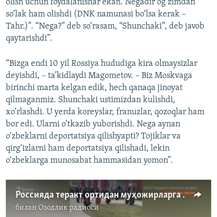
olish uchun foydalanishar ekan. Negadir og‘zimdan
so‘lak ham olishdi (DNK namunasi bo‘lsa kerak –
Tahr.)”. “Nega?” deb so‘rasam, “Shunchaki”, deb javob
qaytarishdi”.
“Bizga endi 10 yil Rossiya hududiga kira olmaysizlar
deyishdi, – ta’kidlaydi Magometov. – Biz Moskvaga
birinchi marta kelgan edik, hech qanaqa jinoyat
qilmaganmiz. Shunchaki ustimizdan kulishdi,
xo‘rlashdi. U yerda koreyslar, franuzlar, qozoqlar ham
bor edi. Ularni o‘tkazib yuborishdi. Nega aynan
o‘zbeklarni deportatsiya qilishyapti? Tojiklar va
qirg‘izlarni ham deportatsiya qilishadi, lekin
o‘zbeklarga munosabat hammasidan yomon”.
Россияда теракт ортидан муҳожирларга босим давом этмоқда
билан
Озодлик радиоси