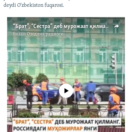
deydi O‘zbekiston fuqarosi.
“Брат”, “Сестра” деб мурожаат қилманг. Россиядаги муҳожирлар янги қонунлардан хабардорми?
билан
Озодлик радиоси
Айни дамда медиа-манба мавжуд
эмас