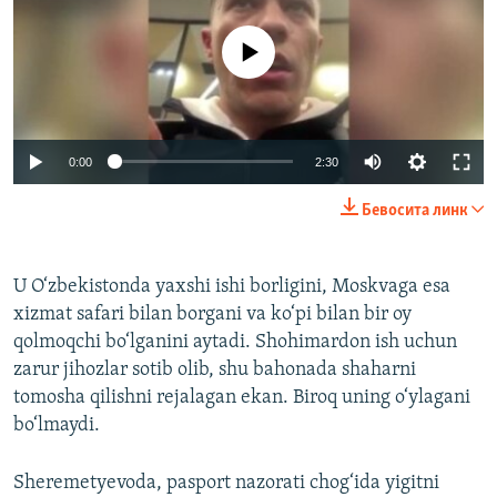
Айни дамда медиа-манба мавжуд эмас
Auto
0:00
2:30
240p
Бевосита линк
360p
Auto
240p
360p
480p
480p
U O‘zbekistonda yaxshi ishi borligini, Moskvaga esa
xizmat safari bilan borgani va ko‘pi bilan bir oy
720p
720p
1080p
qolmoqchi bo‘lganini aytadi. Shohimardon ish uchun
1080p
zarur jihozlar sotib olib, shu bahonada shaharni
tomosha qilishni rejalagan ekan. Biroq uning o‘ylagani
bo‘lmaydi.
Sheremetyevoda, pasport nazorati chog‘ida yigitni