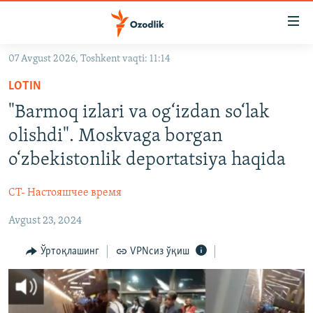
Линклар
Бош
мавзуларга
07 Avgust 2026, Toshkent vaqti: 11:14
ўтинг
OZODLIK SURISHTIRUVLARI
Асосий
LOTIN
OZODVIDEO
навигацияга
"Barmoq izlari va og‘izdan so‘lak
ўтинг
OZODARXIV
olishdi". Moskvaga borgan
Қидиришга
ўтинг
o‘zbekistonlik deportatsiya haqida
На русском
CT- Настояшчее время
ИЖТИМОИЙ ТАРМОҚЛАР
Avgust 23, 2024
Ўртоқлашинг
VPNсиз ўқиш
Озодлик бошқа тилларда