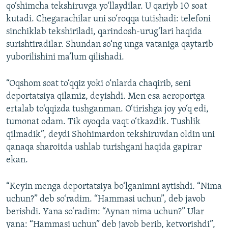
qo‘shimcha tekshiruvga yo‘llaydilar. U qariyb 10 soat
kutadi. Chegarachilar uni so‘roqqa tutishadi: telefoni
sinchiklab tekshiriladi, qarindosh-urug‘lari haqida
surishtiradilar. Shundan so‘ng unga vataniga qaytarib
yuborilishini ma’lum qilishadi.
“Oqshom soat to‘qqiz yoki o‘nlarda chaqirib, seni
deportatsiya qilamiz, deyishdi. Men esa aeroportga
ertalab to‘qqizda tushganman. O‘tirishga joy yo‘q edi,
tumonat odam. Tik oyoqda vaqt o‘tkazdik. Tushlik
qilmadik”, deydi Shohimardon tekshiruvdan oldin uni
qanaqa sharoitda ushlab turishgani haqida gapirar
ekan.
“Keyin menga deportatsiya bo‘lganimni aytishdi. “Nima
uchun?” deb so‘radim. “Hammasi uchun”, deb javob
berishdi. Yana so‘radim: “Aynan nima uchun?” Ular
yana: “Hammasi uchun” deb javob berib, ketvorishdi”,