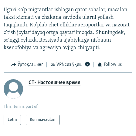
Ilgari ko‘p migrantlar ishlagan qator sohalar, masalan
taksi xizmati va chakana savdoda ularni yollash
taqiqlandi. Ko‘plab chet elliklar aeroportlar va nazorat-
o‘tish joylaridayoq ortga qaytarilmoqda. Shuningdek,
so‘nggi oylarda Rossiyada ajabiylarga nisbatan
ksenofobiya va agressiya avjiga chiqyapti.
Ўртоқлашинг
VPNсиз ўқиш
Follow us
CT- Настояшчее время
This item is part of
Lotin
Kun mavzulari