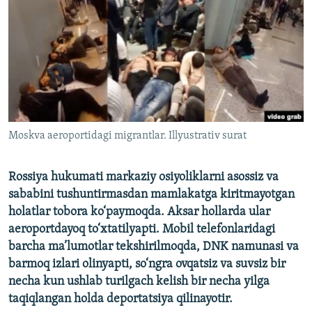
Moskva aeroportidagi migrantlar. Illyustrativ surat
Rossiya hukumati markaziy osiyoliklarni asossiz va
sababini tushuntirmasdan mamlakatga kiritmayotgan
holatlar tobora ko‘paymoqda. Aksar hollarda ular
aeroportdayoq to‘xtatilyapti. Mobil telefonlaridagi
barcha ma’lumotlar tekshirilmoqda, DNK namunasi va
barmoq izlari olinyapti, so‘ngra ovqatsiz va suvsiz bir
necha kun ushlab turilgach kelish bir necha yilga
taqiqlangan holda deportatsiya qilinayotir.