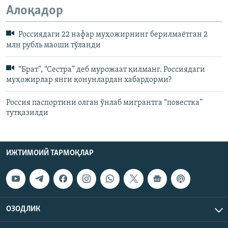
Алоқадор
Россиядаги 22 нафар муҳожирнинг берилмаётган 2
млн рубль маоши тўланди
“Брат”, “Сестра” деб мурожаат қилманг. Россиядаги
муҳожирлар янги қонунлардан хабардорми?
Россия паспортини олган ўнлаб мигрантга “повестка”
тутқазилди
ИЖТИМОИЙ ТАРМОҚЛАР
ОЗОДЛИК