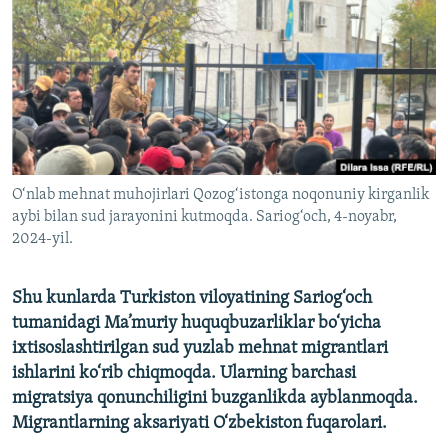
O‘nlab mehnat muhojirlari Qozog‘istonga noqonuniy kirganlik
aybi bilan sud jarayonini kutmoqda. Sariog‘och, 4-noyabr,
2024-yil.
Shu kunlarda Turkiston viloyatining Sariog‘och
tumanidagi Ma’muriy huquqbuzarliklar bo‘yicha
ixtisoslashtirilgan sud yuzlab mehnat migrantlari
ishlarini ko‘rib chiqmoqda. Ularning barchasi
migratsiya qonunchiligini buzganlikda ayblanmoqda.
Migrantlarning aksariyati O‘zbekiston fuqarolari.