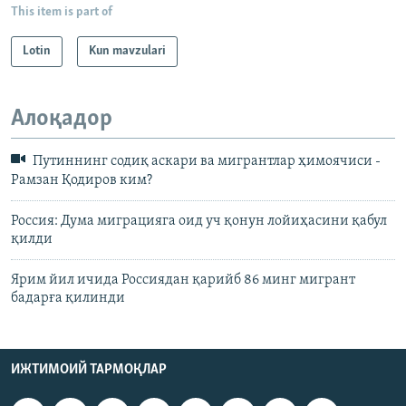
This item is part of
Lotin
Kun mavzulari
Алоқадор
Путиннинг содиқ аскари ва мигрантлар ҳимоячиси -
Рамзан Қодиров ким?
Россия: Дума миграцияга оид уч қонун лойиҳасини қабул
қилди
Ярим йил ичида Россиядан қарийб 86 минг мигрант
бадарға қилинди
ИЖТИМОИЙ ТАРМОҚЛАР