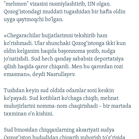
"mehmon" vizasini rasmiylashtirib, IIN olgan.
Qozog‘istondagi muddati tugashidan bir hafta oldin
uyga qaytmoqchi bo‘lgan.
«Chegarachilar hujjatlarimni tekshirib ham
ko‘rishmadi. Ular shunchaki Qozog‘istonga ikki kun
oldin kelganim haqida bayonnoma yozib, sudga
jo‘natishdi. Sud hech qanday sababsiz deportatsiya
qilish haqida qaror chiqardi. Men bu qarordan rozi
emasman», deydi Nasrullayev.
Tushdan keyin sud oldida odamlar soni keskin
ko‘payadi. Sud kotiblari ko‘chaga chiqib, mehnat
muhojirlarini nomma-nom chaqirishadi – bir martada
taxminan o‘n kishini.
Sud binosidan chiqqanlarning aksariyati sudya
Qozog‘iston hududidan chiqarib yuborish to‘g‘risida