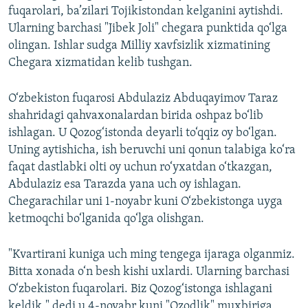
fuqarolari, ba’zilari Tojikistondan kelganini aytishdi.
Ularning barchasi "Jibek Joli" chegara punktida qo‘lga
olingan. Ishlar sudga Milliy xavfsizlik xizmatining
Chegara xizmatidan kelib tushgan.
O‘zbekiston fuqarosi Abdulaziz Abduqayimov Taraz
shahridagi qahvaxonalardan birida oshpaz bo‘lib
ishlagan. U Qozog‘istonda deyarli to‘qqiz oy bo‘lgan.
Uning aytishicha, ish beruvchi uni qonun talabiga ko‘ra
faqat dastlabki olti oy uchun ro‘yxatdan o‘tkazgan,
Abdulaziz esa Tarazda yana uch oy ishlagan.
Chegarachilar uni 1-noyabr kuni O‘zbekistonga uyga
ketmoqchi bo‘lganida qo‘lga olishgan.
"Kvartirani kuniga uch ming tengega ijaraga olganmiz.
Bitta xonada o‘n besh kishi uxlardi. Ularning barchasi
O‘zbekiston fuqarolari. Biz Qozog‘istonga ishlagani
keldik," dedi u 4-noyabr kuni "Ozodlik" muxbiriga.