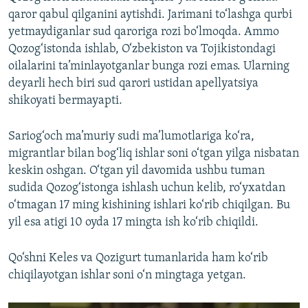
qaror qabul qilganini aytishdi. Jarimani to‘lashga qurbi
yetmaydiganlar sud qaroriga rozi bo‘lmoqda. Ammo
Qozog‘istonda ishlab, O‘zbekiston va Tojikistondagi
oilalarini ta’minlayotganlar bunga rozi emas. Ularning
deyarli hech biri sud qarori ustidan apellyatsiya
shikoyati bermayapti.
Sariog‘och ma’muriy sudi ma’lumotlariga ko‘ra,
migrantlar bilan bog‘liq ishlar soni o‘tgan yilga nisbatan
keskin oshgan. O‘tgan yil davomida ushbu tuman
sudida Qozog‘istonga ishlash uchun kelib, ro‘yxatdan
o‘tmagan 17 ming kishining ishlari ko‘rib chiqilgan. Bu
yil esa atigi 10 oyda 17 mingta ish ko‘rib chiqildi.
Qo‘shni Keles va Qozigurt tumanlarida ham ko‘rib
chiqilayotgan ishlar soni o‘n mingtaga yetgan.