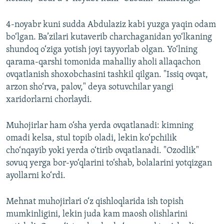
4-noyabr kuni sudda Abdulaziz kabi yuzga yaqin odam
bo‘lgan. Ba’zilari kutaverib charchaganidan yo‘lkaning
shundoq o‘ziga yotish joyi tayyorlab olgan. Yo‘lning
qarama-qarshi tomonida mahalliy aholi allaqachon
ovqatlanish shoxobchasini tashkil qilgan. "Issiq ovqat,
arzon sho‘rva, palov," deya sotuvchilar yangi
xaridorlarni chorlaydi.
Muhojirlar ham o‘sha yerda ovqatlanadi: kimning
omadi kelsa, stul topib oladi, lekin ko‘pchilik
cho‘nqayib yoki yerda o‘tirib ovqatlanadi. "Ozodlik"
sovuq yerga bor-yo‘qlarini to‘shab, bolalarini yotqizgan
ayollarni ko‘rdi.
Mehnat muhojirlari o‘z qishloqlarida ish topish
mumkinligini, lekin juda kam maosh olishlarini