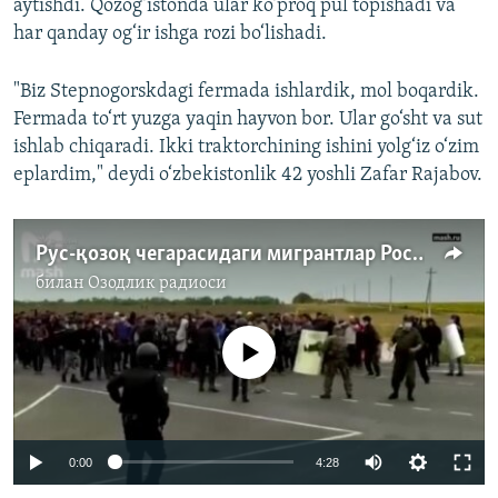
aytishdi. Qozog‘istonda ular ko‘proq pul topishadi va
har qanday og‘ir ishga rozi bo‘lishadi.
"Biz Stepnogorskdagi fermada ishlardik, mol boqardik.
Fermada to‘rt yuzga yaqin hayvon bor. Ular go‘sht va sut
ishlab chiqaradi. Ikki traktorchining ishini yolg‘iz o‘zim
eplardim," deydi o‘zbekistonlik 42 yoshli Zafar Rajabov.
Рус-қозоқ чегарасидаги мигрантлар Росгвардия билан тўқнашди
билан
Озодлик радиоси
Айни дамда медиа-манба мавжуд эмас
Auto
0:00
4:28
240p