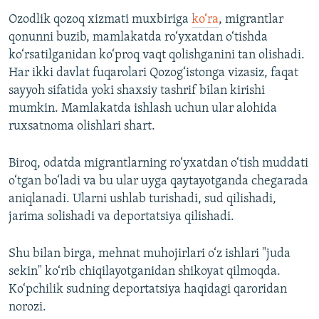
Ozodlik qozoq xizmati muxbiriga
ko‘ra
, migrantlar
qonunni buzib, mamlakatda ro‘yxatdan o‘tishda
ko‘rsatilganidan ko‘proq vaqt qolishganini tan olishadi.
Har ikki davlat fuqarolari Qozog‘istonga vizasiz, faqat
sayyoh sifatida yoki shaxsiy tashrif bilan kirishi
mumkin. Mamlakatda ishlash uchun ular alohida
ruxsatnoma olishlari shart.
Biroq, odatda migrantlarning ro‘yxatdan o‘tish muddati
o‘tgan bo‘ladi va bu ular uyga qaytayotganda chegarada
aniqlanadi. Ularni ushlab turishadi, sud qilishadi,
jarima solishadi va deportatsiya qilishadi.
Shu bilan birga, mehnat muhojirlari o‘z ishlari "juda
sekin" ko‘rib chiqilayotganidan shikoyat qilmoqda.
Ko‘pchilik sudning deportatsiya haqidagi qaroridan
norozi.