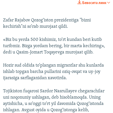
Бевосита линк
360p
Auto
240p
360p
480p
480p
Zafar Rajabov Qozog‘iston prezidentiga "bizni
kechirish"ni so‘rab murojaat qildi.
720p
720p
1080p
1080p
«Biz bu yerda 500 kishimiz, to‘rt kundan beri kutib
turibmiz. Bizga yordam bering, bir marta kechiring»,
dedi u Qasim-Jomart Toqayevga murojaat qilib.
Hozir sud oldida to‘plangan migrantlar shu kunlarda
ishlab topgan barcha pullarini oziq-ovqat va uy-joy
ijarasiga sarflaganidan xavotirda.
Tojikiston fuqarosi Sardor Nasrullayev chegarachilar
uni noqonuniy ushlagan, deb hisoblamoqda. Uning
aytishicha, u so‘nggi to‘rt yil davomida Qozog‘istonda
ishlagan. Avgust oyida u Qozog‘istonga kelib,