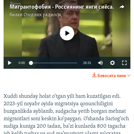
Мигрантофобия - Россиянинг янги сиёсатими?!
билан
Озодлик радиоси
Айни дамда медиа-манба мавжуд эмас
Auto
0:00
26:31
240p
Бевосита линк
360p
Auto
240p
360p
480p
480p
Xuddi shunday holat o‘tgan yili ham kuzatilgan edi.
2023-yil noyabr oyida migratsiya qonunchiligini
720p
720p
1080p
buzganlikda ayblanib, sudgacha yetib borgan mehnat
1080p
migrantlari soni keskin ko‘paygan. O‘shanda Sariog‘och
sudiga kuniga 200 tadan, ba’zi kunlarda 800 tagacha
ish kelib tushar va sud ma’muriyati ularni ro‘yxatga