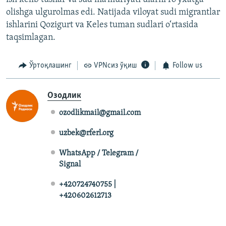
olishga ulgurolmas edi. Natijada viloyat sudi migrantlar
ishlarini Qozigurt va Keles tuman sudlari o‘rtasida
taqsimlagan.
Ўртоқлашинг
VPNсиз ўқиш
Follow us
Озодлик
ozodlikmail@gmail.com
uzbek@rferl.org
WhatsApp / Telegram /
Signal
+420724740755 |
+420602612713