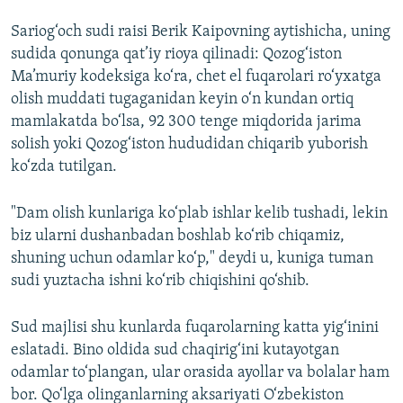
Sariog‘och sudi raisi Berik Kaipovning aytishicha, uning
sudida qonunga qat’iy rioya qilinadi: Qozog‘iston
Ma’muriy kodeksiga ko‘ra, chet el fuqarolari ro‘yxatga
olish muddati tugaganidan keyin o‘n kundan ortiq
mamlakatda bo‘lsa, 92 300 tenge miqdorida jarima
solish yoki Qozog‘iston hududidan chiqarib yuborish
ko‘zda tutilgan.
"Dam olish kunlariga ko‘plab ishlar kelib tushadi, lekin
biz ularni dushanbadan boshlab ko‘rib chiqamiz,
shuning uchun odamlar ko‘p," deydi u, kuniga tuman
sudi yuztacha ishni ko‘rib chiqishini qo‘shib.
Sud majlisi shu kunlarda fuqarolarning katta yig‘inini
eslatadi. Bino oldida sud chaqirig‘ini kutayotgan
odamlar to‘plangan, ular orasida ayollar va bolalar ham
bor. Qo‘lga olinganlarning aksariyati O‘zbekiston