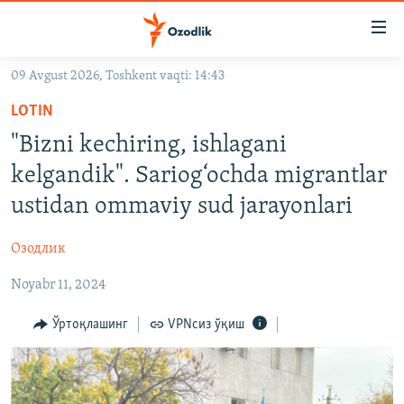
Линклар
Бош
мавзуларга
09 Avgust 2026, Toshkent vaqti: 14:43
ўтинг
OZODLIK SURISHTIRUVLARI
Асосий
LOTIN
OZODVIDEO
навигацияга
"Bizni kechiring, ishlagani
ўтинг
OZODARXIV
kelgandik". Sariog‘ochda migrantlar
Қидиришга
ўтинг
ustidan ommaviy sud jarayonlari
На русском
Озодлик
ИЖТИМОИЙ ТАРМОҚЛАР
Noyabr 11, 2024
Ўртоқлашинг
VPNсиз ўқиш
Озодлик бошқа тилларда