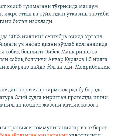
ст келиб тушмагани тўғрисида маълум
ш, ижро этиш ва рўйхатдан ўтказиш тартиби
агани билан изоҳлади.
рда 2022 йилнинг сентябрь ойида Урганч
идаги уч нафар қизни зўрлаб келганликда
си собиқ бошлиғи Ойбек Машарипов ва
ми собиқ бошлиғи Анвар Курязов 1,5 йилга
и хабарлар пайдо бўлган эди. Меҳрибонлик
шидан норозилар тармоқларда бу борада
ратура Олий судга киритган протестда ишни
лланилган юмшоқ жазони қаттиқ жазога
инистрацияси коммуникациялар ва ахборот
ёева зўрланган қизларнинг
хавфсизлиги