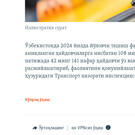
Иллюстратив сурат
Ўзбекистонда 2024 йилда йўловчи ташиш ф
аниқланган ҳайдовчиларга нисбатан 108 ми
натижада 42 минг 141 нафар ҳайдовчи ўз в
расмийлаштириб, фаолиятини қонунийлашти
ҳузуридаги Транспорт назорати инспекцияс
Кўпроқ ўқиш
Ўртоқлашинг
VPNсиз ўқиш