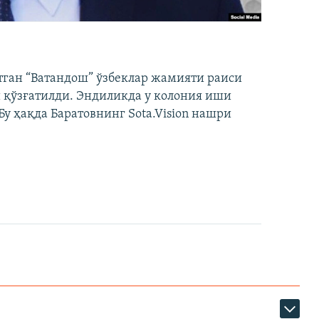
тган “Ватандош” ўзбеклар жамияти раиси
 қўзғатилди. Эндиликда у колония иши
у ҳақда Баратовнинг Sota.Vision нашри