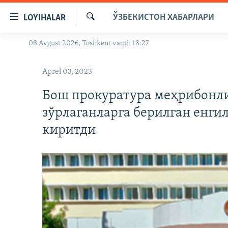
Линклар
ЎЗБЕКИСТОН ХАБАРЛАРИ
LOYIHALAR
Бош
мавзуларга
Излаш
08 Avgust 2026, Toshkent vaqti: 18:27
OZODLIK SURISHTIRUVLARI
ўтинг
Асосий
OZODVIDEO
Aprel 03, 2023
навигацияга
OZODARXIV
ўтинг
Бош прокуратура меҳрибонли
Қидиришга
зўрлаганларга берилган енгил
ўтинг
киритди