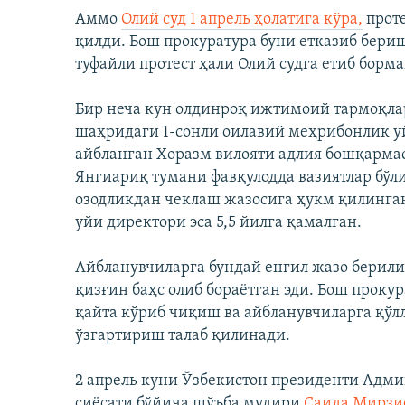
Аммо
Олий суд 1 апрель ҳолатига кўра,
проте
қилди. Бош прокуратура буни етказиб бери
туфайли протест ҳали Олий судга етиб борм
Бир неча кун олдинроқ ижтимоий тармоқла
шаҳридаги 1-сонли оилавий меҳрибонлик уй
айбланган Хоразм вилояти адлия бошқарма
Янгиариқ тумани фавқулодда вазиятлар бўли
озодликдан чеклаш жазосига ҳукм қилинган
уйи директори эса 5,5 йилга қамалган.
Айбланувчиларга бундай енгил жазо берили
қизғин баҳс олиб бораётган эди. Бош проку
қайта кўриб чиқиш ва айбланувчиларга қў
ўзгартириш талаб қилинади.
2 апрель куни Ўзбекистон президенти Адм
сиёсати бўйича шўъба мудири
Саида Мирзи