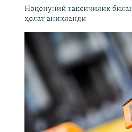
Ноқонуний таксичилик билан
ҳолат аниқланди