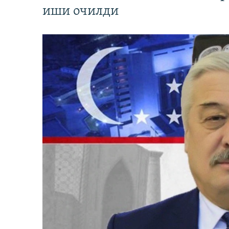
иши очилди