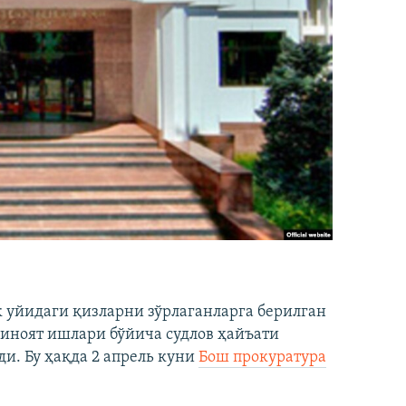
 уйидаги қизларни зўрлаганларга берилган
жиноят ишлари бўйича судлов ҳайъати
ди. Бу ҳақда 2 апрель куни
Бош прокуратура