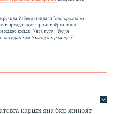
дирувида Ўзбекистондаги “
ошкоралик ва
ани ортидан қизларнинг зўрланиши
и иддао қилди. Унга кўра,
“бугун
ачонгидан ҳам баланд янграмоқда”.
атовга қарши яна бир жиноят