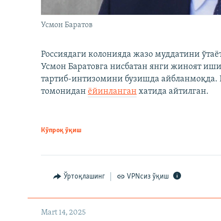
Усмон Баратов
Россиядаги колонияда жазо муддатини ўтаё
Усмон Баратовга нисбатан янги жиноят иши
тартиб-интизомини бузишда айбланмоқда. Б
томонидан
ёйинланган
хатида айтилган.
Кўпроқ ўқиш
Ўртоқлашинг
VPNсиз ўқиш
Mart 14, 2025