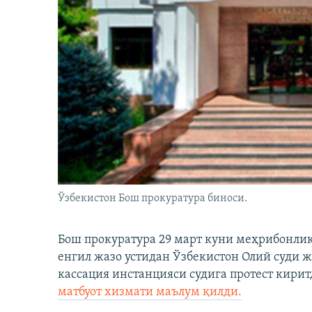
Ўзбекистон Бош прокуратура биноси.
Бош прокуратура 29 март куни меҳрибонлик
енгил жазо устидан Ўзбекистон Олий суди 
кассация инстанцияси судига протест кирит
матбуот хизмати маълум қилди.