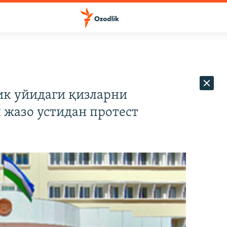
к уйидаги қизларни
 жазо устидан протест