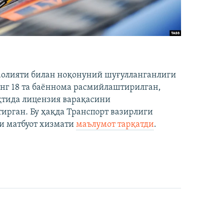
аолияти билан ноқонуний шуғулланганлиги
нг 18 та баённома расмийлаштирилган,
ақтида лицензия варақасини
рган. Бу ҳақда Транспорт вазирлиги
и матбуот хизмати
маълумот тарқатди
.