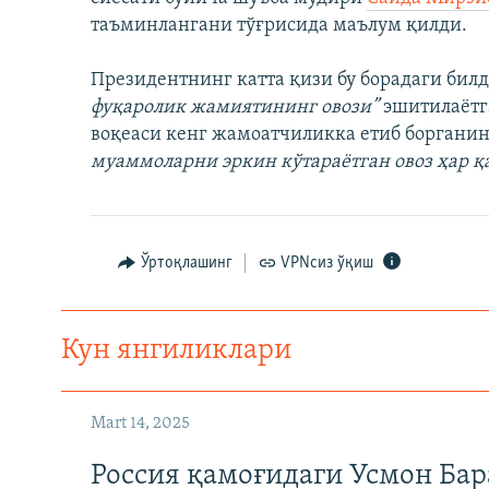
таъминлангани тўғрисида маълум қилди.
Президентнинг катта қизи бу борадаги бил
фуқаролик жамиятининг овози”
эшитилаётг
воқеаси кенг жамоатчиликка етиб борганин
муаммоларни эркин кўтараётган овоз ҳар қ
Ўртоқлашинг
VPNсиз ўқиш
Кун янгиликлари
Mart 14, 2025
Россия қамоғидаги Усмон Бар