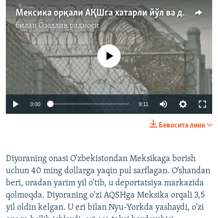
Мексика орқали АҚШга хатарли йўл ва депортация марказларидаги ўзбеклар
билан
Озодлик радиоси
Айни дамда медиа-манба мавжуд эмас
Auto
0:00
9:11
240p
Бевосита линк
360p
Auto
240p
360p
480p
480p
Diyoraning onasi O‘zbekistondan Meksikaga borish
uchun 40 ming dollarga yaqin pul sarflagan. O‘shandan
720p
720p
1080p
beri, oradan yarim yil o‘tib, u deportatsiya markazida
1080p
qolmoqda. Diyoraning o‘zi AQSHga Meksika orqali 3,5
yil oldin kelgan. U eri bilan Nyu-Yorkda yashaydi, o‘zi