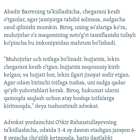
Abadir Barrening ta’kidlashicha, chegarani kesib
o‘tganlar, agar jamiyatga tahdid solmasa, sudgacha
ozod qilinishi mumkin. Biroq, uning so‘zlariga ko‘ra,
muhojirlar o‘z maqomining noto‘g‘ri tasniflanishi tufayli
ko‘pincha bu imkoniyatdan mahrum bo‘lishadi.
"Muhojirlar uch toifaga bo‘linadi: hujjatsiz, lekin
chegarani kesib o‘tgan; hujjatsiz noqonuniy kirib
kelgan; va hujjati bor, lekin ilgari jinoyat sodir etgan.
Agar odam birinchi toifaga tushsa, uni sudga qadar
qo‘yib yuborishlari kerak. Biroq, hukumat ularni
qamoqda saqlash uchun atay boshqa toifalarga
kiritmoqda," deya tushuntiradi advokat.
Advokat yordamchisi O‘tkir Rahmatullayevning
ta’kidlashicha, odatda 3-4 oy davom etadigan jarayon 6-
8 oygacha cho‘zilib ketmoqda, hatto dastlabki