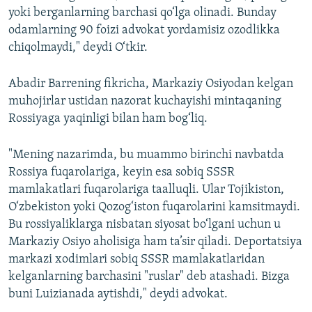
yoki berganlarning barchasi qo‘lga olinadi. Bunday
odamlarning 90 foizi advokat yordamisiz ozodlikka
chiqolmaydi," deydi O‘tkir.
Abadir Barrening fikricha, Markaziy Osiyodan kelgan
muhojirlar ustidan nazorat kuchayishi mintaqaning
Rossiyaga yaqinligi bilan ham bog‘liq.
"Mening nazarimda, bu muammo birinchi navbatda
Rossiya fuqarolariga, keyin esa sobiq SSSR
mamlakatlari fuqarolariga taalluqli. Ular Tojikiston,
O‘zbekiston yoki Qozog‘iston fuqarolarini kamsitmaydi.
Bu rossiyaliklarga nisbatan siyosat bo‘lgani uchun u
Markaziy Osiyo aholisiga ham ta’sir qiladi. Deportatsiya
markazi xodimlari sobiq SSSR mamlakatlaridan
kelganlarning barchasini "ruslar" deb atashadi. Bizga
buni Luizianada aytishdi," deydi advokat.