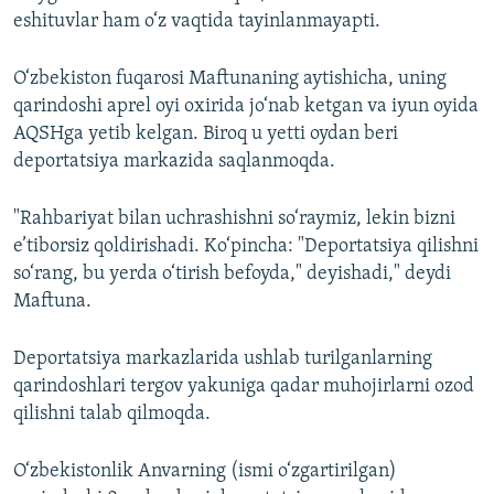
eshituvlar ham o‘z vaqtida tayinlanmayapti.
O‘zbekiston fuqarosi Maftunaning aytishicha, uning
qarindoshi aprel oyi oxirida jo‘nab ketgan va iyun oyida
AQSHga yetib kelgan. Biroq u yetti oydan beri
deportatsiya markazida saqlanmoqda.
"Rahbariyat bilan uchrashishni so‘raymiz, lekin bizni
e’tiborsiz qoldirishadi. Ko‘pincha: "Deportatsiya qilishni
so‘rang, bu yerda o‘tirish befoyda," deyishadi," deydi
Maftuna.
Deportatsiya markazlarida ushlab turilganlarning
qarindoshlari tergov yakuniga qadar muhojirlarni ozod
qilishni talab qilmoqda.
O‘zbekistonlik Anvarning (ismi o‘zgartirilgan)