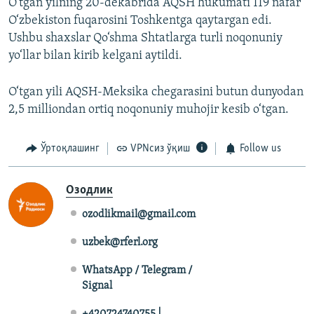
O‘tgan yilning 20-dekabrida AQSH hukumati 119 nafar
O‘zbekiston fuqarosini Toshkentga qaytargan edi.
Ushbu shaxslar Qo‘shma Shtatlarga turli noqonuniy
yo‘llar bilan kirib kelgani aytildi.
O‘tgan yili AQSH-Meksika chegarasini butun dunyodan
2,5 milliondan ortiq noqonuniy muhojir kesib o‘tgan.
Ўртоқлашинг
VPNсиз ўқиш
Follow us
Озодлик
ozodlikmail@gmail.com
uzbek@rferl.org
WhatsApp / Telegram /
Signal
+420724740755 |