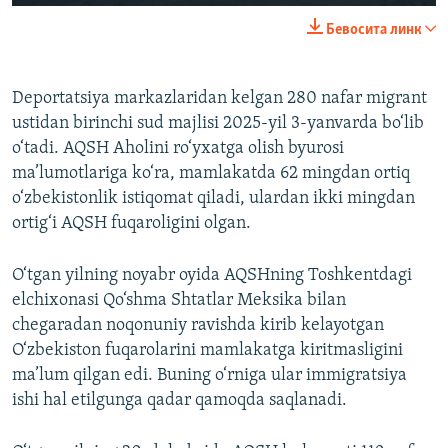
240p
Бевосита линк
360p
Auto
240p
360p
480p
480p
Deportatsiya markazlaridan kelgan 280 nafar migrant
ustidan birinchi sud majlisi 2025-yil 3-yanvarda bo‘lib
720p
720p
1080p
o‘tadi. AQSH Aholini ro‘yxatga olish byurosi
1080p
ma’lumotlariga ko‘ra, mamlakatda 62 mingdan ortiq
o‘zbekistonlik istiqomat qiladi, ulardan ikki mingdan
ortig‘i AQSH fuqaroligini olgan.
O‘tgan yilning noyabr oyida AQSHning Toshkentdagi
elchixonasi Qo‘shma Shtatlar Meksika bilan
chegaradan noqonuniy ravishda kirib kelayotgan
O‘zbekiston fuqarolarini mamlakatga kiritmasligini
ma’lum qilgan edi. Buning o‘rniga ular immigratsiya
ishi hal etilgunga qadar qamoqda saqlanadi.