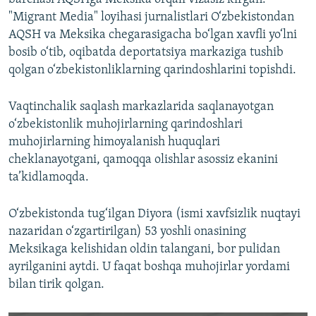
"Migrant Media" loyihasi jurnalistlari O‘zbekistondan
AQSH va Meksika chegarasigacha bo‘lgan xavfli yo‘lni
bosib o‘tib, oqibatda deportatsiya markaziga tushib
qolgan o‘zbekistonliklarning qarindoshlarini topishdi.
Vaqtinchalik saqlash markazlarida saqlanayotgan
o‘zbekistonlik muhojirlarning qarindoshlari
muhojirlarning himoyalanish huquqlari
cheklanayotgani, qamoqqa olishlar asossiz ekanini
ta’kidlamoqda.
O‘zbekistonda tug‘ilgan Diyora (ismi xavfsizlik nuqtayi
nazaridan o‘zgartirilgan) 53 yoshli onasining
Meksikaga kelishidan oldin talangani, bor pulidan
ayrilganini aytdi. U faqat boshqa muhojirlar yordami
bilan tirik qolgan.