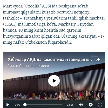
Mart oyida "Ozodlik" AQSHda boshpana so‘rab
murojaat qilganlarni kuzatib boruvchi notijoriy
tashkilot – Tranzaksiya yozuvlarini tahlil qilish markazi
(TRAC) ma’lumotlariga ko‘ra, Markaziy Osiyodan
kamida 40 ming kishi hozirda sud qarorini
kutayotganini xabar qilgan edi. Ularning aksariyati – 17
ming nafari O‘zbekiston fuqarolaridir.
Ўзбеклар АҚШда камситилаётганидан шикоят қилишди
билан
Озодлик радиоси
Айни дамда медиа-манба мавжуд эмас
Auto
0:00
13:28