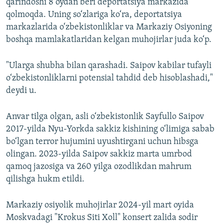
qarindoshi 8 oydan beri deportatsiya markazida
qolmoqda. Uning so‘zlariga ko‘ra, deportatsiya
markazlarida o‘zbekistonliklar va Markaziy Osiyoning
boshqa mamlakatlaridan kelgan muhojirlar juda ko‘p.
"Ularga shubha bilan qarashadi. Saipov kabilar tufayli
o‘zbekistonliklarni potensial tahdid deb hisoblashadi,"
deydi u.
Anvar tilga olgan, asli o‘zbekistonlik Sayfullo Saipov
2017-yilda Nyu-Yorkda sakkiz kishining o‘limiga sabab
bo‘lgan terror hujumini uyushtirgani uchun hibsga
olingan. 2023-yilda Saipov sakkiz marta umrbod
qamoq jazosiga va 260 yilga ozodlikdan mahrum
qilishga hukm etildi.
Markaziy osiyolik muhojirlar 2024-yil mart oyida
Moskvadagi "Krokus Siti Xoll" konsert zalida sodir