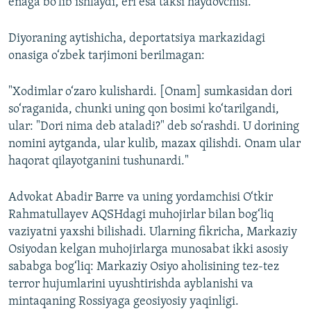
enaga bo‘lib ishlaydi, eri esa taksi haydovchisi.
Diyoraning aytishicha, deportatsiya markazidagi
onasiga o‘zbek tarjimoni berilmagan:
"Xodimlar o‘zaro kulishardi. [Onam] sumkasidan dori
so‘raganida, chunki uning qon bosimi ko‘tarilgandi,
ular: "Dori nima deb ataladi?" deb so‘rashdi. U dorining
nomini aytganda, ular kulib, mazax qilishdi. Onam ular
haqorat qilayotganini tushunardi."
Advokat Abadir Barre va uning yordamchisi O‘tkir
Rahmatullayev AQSHdagi muhojirlar bilan bog‘liq
vaziyatni yaxshi bilishadi. Ularning fikricha, Markaziy
Osiyodan kelgan muhojirlarga munosabat ikki asosiy
sababga bog‘liq: Markaziy Osiyo aholisining tez-tez
terror hujumlarini uyushtirishda ayblanishi va
mintaqaning Rossiyaga geosiyosiy yaqinligi.