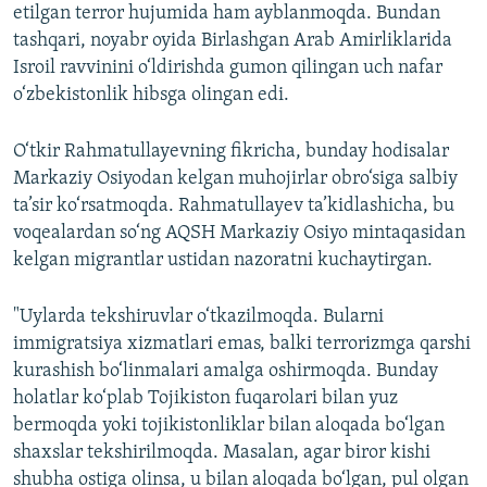
etilgan terror hujumida ham ayblanmoqda. Bundan
tashqari, noyabr oyida Birlashgan Arab Amirliklarida
Isroil ravvinini o‘ldirishda gumon qilingan uch nafar
o‘zbekistonlik hibsga olingan edi.
O‘tkir Rahmatullayevning fikricha, bunday hodisalar
Markaziy Osiyodan kelgan muhojirlar obro‘siga salbiy
ta’sir ko‘rsatmoqda. Rahmatullayev ta’kidlashicha, bu
voqealardan so‘ng AQSH Markaziy Osiyo mintaqasidan
kelgan migrantlar ustidan nazoratni kuchaytirgan.
"Uylarda tekshiruvlar o‘tkazilmoqda. Bularni
immigratsiya xizmatlari emas, balki terrorizmga qarshi
kurashish bo‘linmalari amalga oshirmoqda. Bunday
holatlar ko‘plab Tojikiston fuqarolari bilan yuz
bermoqda yoki tojikistonliklar bilan aloqada bo‘lgan
shaxslar tekshirilmoqda. Masalan, agar biror kishi
shubha ostiga olinsa, u bilan aloqada bo‘lgan, pul olgan