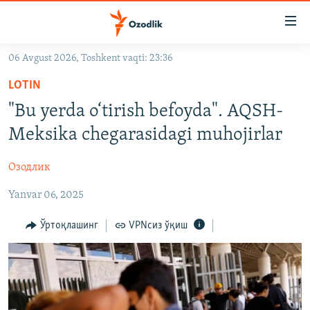
Линклар
Бош
мавзуларга
06 Avgust 2026, Toshkent vaqti: 23:36
ўтинг
OZODLIK SURISHTIRUVLARI
Асосий
LOTIN
OZODVIDEO
навигацияга
"Bu yerda o‘tirish befoyda". AQSH-
ўтинг
OZODARXIV
Meksika chegarasidagi muhojirlar
Қидиришга
ўтинг
На русском
Озодлик
Yanvar 06, 2025
ИЖТИМОИЙ ТАРМОҚЛАР
Ўртоқлашинг
VPNсиз ўқиш
Озодлик бошқа тилларда