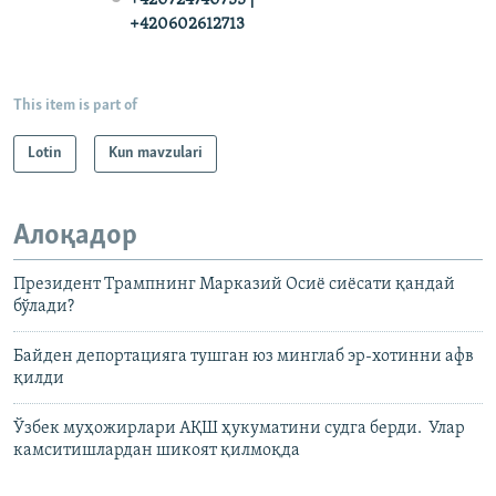
+420602612713
This item is part of
Lotin
Kun mavzulari
Алоқадор
Президент Трампнинг Марказий Осиё сиёсати қандай
бўлади?
Байден депортацияга тушган юз минглаб эр-хотинни афв
қилди
Ўзбек муҳожирлари АҚШ ҳукуматини судга берди. Улар
камситишлардан шикоят қилмоқда