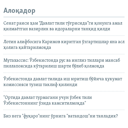
Алоқадор
Сенат раиси ҳам “Давлат тили тўғрисида”ги қонунга амал
қилмаëтган вазирлик ва идораларни танқид қилди
Лотин алифбосига Каримов киритган ўзгартишлар яна асл
ҳолига қайтарилмоқда
Мутахассис: Ўзбекистонда рус ва инглиз тиллари мансаб
пиллапоясида кўтарилиш шарти бўлиб қолмоқда
Ўзбекистонда давлат тилида иш юритиш бўйича ҳукумат
комиссияси тузиш таклиф қилинди
"Ортида давлат турмагани учун ўзбек тили
Ўзбекистоннинг ўзида камситилмоқда"
Биз нега "фуқаро"нинг ўрнига "ватандош"ни танладик?