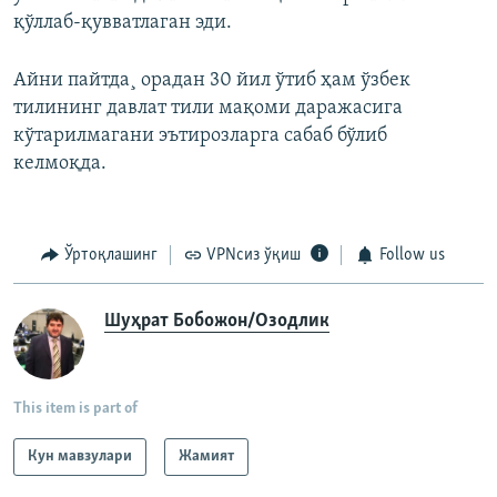
қўллаб-қувватлаган эди.
Айни пайтда¸ орадан 30 йил ўтиб ҳам ўзбек
тилининг давлат тили мақоми даражасига
кўтарилмагани эътирозларга сабаб бўлиб
келмоқда.
Ўртоқлашинг
VPNсиз ўқиш
Follow us
Шуҳрат Бобожон/Озодлик
This item is part of
Кун мавзулари
Жамият