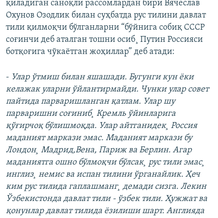
қиладиган саноқли рассомлардан бири Вячеслав
Охунов Озодлик билан суҳбатда рус тилини давлат
тили қилмоқчи бўлганларни “бўйнига собиқ СССР
соғинчи деб аталган тошни осиб¸ Путин Россияси
ботқоғига чўкаëтган жоҳиллар” деб атади:
-
Улар ўтмиш билан яшашади. Бугунги кун ëки
келажак уларни ўйлантирмайди. Чунки улар совет
пайтида парваришланган қатлам. Улар шу
парваришни соғиниб¸ Кремль ўйинларига
қўғирчоқ бўлишмоқда. Улар айтганидек¸ Россия
маданият маркази эмас. Маданият маркази бу
Лондон¸ Мадрид,Вена, Париж ва Берлин. Агар
маданиятга ошно бўлмоқчи бўлсак¸ рус тили эмас¸
инглиз¸ немис ва испан тилини ўрганайлик. Ҳеч
ким рус тилида гаплашманг¸ демади сизга. Лекин
Ўзбекистонда давлат тили - ўзбек тили. Ҳужжат ва
қонунлар давлат тилида ëзилиши шарт. Англияда