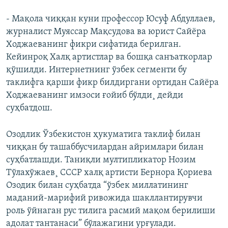
- Мақола чиққан куни профессор Юсуф Абдуллаев,
журналист Муяссар Мақсудова ва юрист Сайёра
Ходжаеванинг фикри сифатида берилган.
Кейинроқ Халқ артистлар ва бошқа санъаткорлар
қўшилди. Интернетнинг ўзбек сегменти бу
таклифга қарши фикр билдиргани ортидан Сайёра
Ходжаеванинг имзоси ғойиб бўлди¸ дейди
суҳбатдош.
Озодлик Ўзбекистон ҳукуматига таклиф билан
чиққан бу ташаббусчилардан айримлари билан
суҳбатлашди. Таниқли мултипликатор Нозим
Тўлахўжаев¸ СССР халқ артисти Бернора Қориева
Озодик билан суҳбатда “ўзбек миллатининг
маданий-марифий ривожида шакллантирувчи
роль ўйнаган рус тилига расмий мақом берилиши
адолат тантанаси” бўлажагини урғулади.