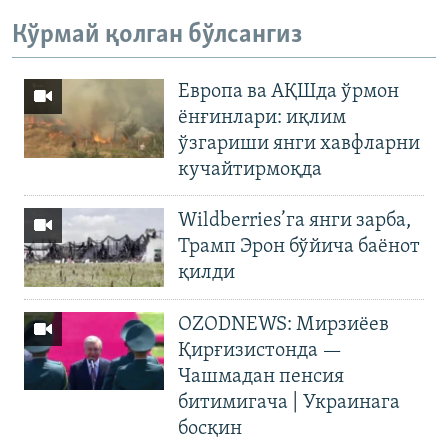
Кўрмай қолган бўлсангиз
Европа ва АҚШда ўрмон
ёнғинлари: иқлим
ўзгариши янги хавфларни
кучайтирмоқда
Wildberries’га янги зарба,
Трамп Эрон бўйича баёнот
қилди
OZODNEWS: Мирзиёев
Қирғизистонда —
Чашмадан пенсия
битимигача | Украинага
босқин