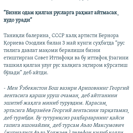
“Бизни одам қилган русларга раҳмат айтмасак¸
худо уради”
Таниқли балерина¸ СССР халқ артисти Бернора
Қориева Озодлик билан 3 май кунги суҳбатда “рус
тилига давлат мақоми берилиши бизни
етиштирган Совет Иттифоқи ва бу иттифоқ ўзагини
ташкил қилган улуғ рус халқига эҳтиром кўрсатиш
бўлади” деб айтди.
-
Мен Ўзбекистон Бош вазири Ариповнинг Георгий
лентасига қарши уруш очаман¸ деб айтганини
эшитиб жаҳлга миниб турувдим. Қарасам¸
эртасига Мирзиëев Георгий лентасини тарқатамиз¸
деб турибди. Бу тутуриқсиз раҳбарларнинг қайси
гапига ишонайлик¸ деб турсам Аъло Максумович
(журналист Аъло Ходжаев ) телефон қилиб қолди.