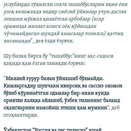
услубларда тўқилган сохта ташаббусларни яқин ёки
узоқ келажакда недир сиёсий ўйинлар учун дастак
этишни мўлжал қилаётган арбоблар (агар
орамизда миллат юзига оёқ қўйишдан
чўчимайдиган шундай кимсалар топилса) қаттиқ
янглишади
”¸ дея ëзди ëзувчи.
Шу билан бирга бу “ташаббус”нинг акс-садоси
ҳақида ҳам ëзган таниқли ëзувчи:
“
Миллий ғурур билан ўйнашиб бўлмайди.
Кимларгадир шунчаки ивирсиқ ва сассиз оломон
бўлиб кўринаётган одамлар бир-икки кунда
ориятли халққа айланиб, ўзбек тилининг баланд
оҳангларини намойиш этиши ҳам мумкин
”, деб
огоҳлантирди.
Ўзбекистон “Россия ва рус тилисиз” яшай