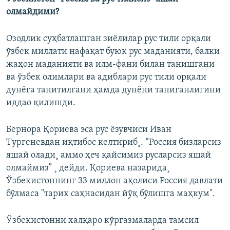
олмайдими?
Озодлик суҳбатлашган зиëлилар рус тили орқали
ўзбек миллати нафақат буюк рус маданияти, балки
жаҳон маданияти ва илм-фани билан танишгани
ва ўзбек олимлари ва адиблари рус тили орқали
дунёга танитилгани ҳамда дунёни таниганлигини
иддао қилишди.
Бернора Қориева эса рус ëзувчиси Иван
Тургеневдан иқтибос келтириб¸. “Россия бизларсиз
яшай олади¸ аммо ҳеч қайсимиз русларсиз яшай
олмаймиз” ¸ дейди. Қориева назарида¸
Ўзбекистоннинг 33 миллон аҳолиси Россия давлати
бўлмаса "тарих саҳнасидан йўқ бўлишга маҳкум".
Ўзбекистонни халқаро кўргазмаларда тамсил