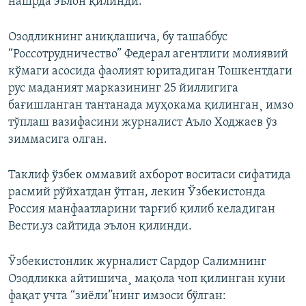
нашрда эълон қилинди.
Озодликнинг аниқлашича, бу ташаббус
“Россотрудничество” Федерал агентлиги молиявий
кўмаги асосида фаолият юритадиган Тошкентдаги
рус маданият марказининг 25 йиллигига
бағишланган тантанада муҳокама қилинган¸ имзо
тўплаш вазифасини журналист Аъло Ходжаев ўз
зиммасига олган.
Таклиф ўзбек оммавий ахборот воситаси сифатида
расмий рўйхатдан ўтган, лекин Ўзбекистонда
Россия манфаатларини тарғиб қилиб келадиган
Вести.уз сайтида эълон қилинди.
Ўзбекистонлик журналист Сардор Салимнинг
Озодликка айтишича¸ мақола чоп қилинган куни
фақат учта “зиëли”нинг имзоси бўлган: