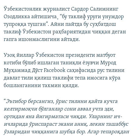
Ўзбекистонлик журналист Сардор Салимнинг
Озодликка айтишича¸ “бу таклиф уруғи унумдор
тупроққа тушган”. Айни пайтда бу суҳбатдош
таклиф Ўзбекистон раҳбариятидан чиққан деган
гапга ишонмаслигини айтади.
Узоқ йиллар Ўзбекистон президенти матбуот
котиби бўлиб ишлаган таниқли ëзувчи Мурод
Муҳаммад Дўст Facebook саҳифасида рус тилини
давлат тили қилиш таклифи тепа имосига кўра
бошланганини тахмин қилди.
“
Эътибор берсангиз, ўрис тилини қайта кучга
келтирмоқчи бўлганлар сони аввал учта эди,
ортидан яна йигирматаси чиқди. Уларнинг ич-
ичларида ўриспараст экани аниқ, лекин ташаббус
ўзларидан чиққанига шубҳа бор. Агар тепароқдан