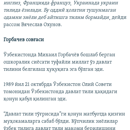
инглиз¸ Францияда француз¸ Украинада украин
тилида ëзилади. Бу оддий ҳолатни тушунмаган
одамни зиëли деб айтишга тилим бормайди
¸ дейди
рассом Вячеслав Охунов.
Горбачев совғаси
Ўзбекистонда Михаил Горбачёв бошлаб берган
ошкоралик сиёсати туфайли миллат ўз давлат
тилини белгилаш ҳуқуқига эга бўлган эди.
1989 йил 21 октябрда Ўзбекистон Олий Совети
томонидан Ўзбекистонда давлат тили ҳақидаги
қонун қабул қилинган эди.
“Давлат тили тўғрисида”ги қонун матбуотда қизғин
муҳокамаларга сабаб бўлди. Кўпчилик зиёлилар
ўзбек тилига давлат тили мақоми берилишини