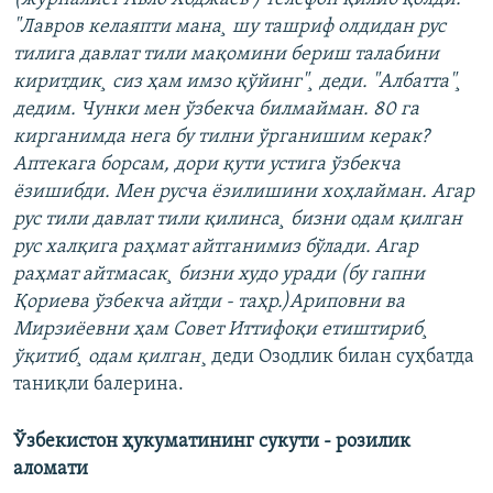
"Лавров келаяпти мана¸ шу ташриф олдидан рус
тилига давлат тили мақомини бериш талабини
киритдик¸ сиз ҳам имзо қўйинг"¸ деди. "Албатта"¸
дедим. Чунки мен ўзбекча билмайман. 80 га
кирганимда нега бу тилни ўрганишим керак?
Аптекага борсам, дори қути устига ўзбекча
ëзишибди. Мен русча ëзилишини хоҳлайман. Агар
рус тили давлат тили қилинса¸ бизни одам қилган
рус халқига раҳмат айтганимиз бўлади. Агар
раҳмат айтмасак¸ бизни худо уради (бу гапни
Қориева ўзбекча айтди - таҳр.)Ариповни ва
Мирзиëевни ҳам Совет Иттифоқи етиштириб¸
ўқитиб¸ одам қилган
¸ деди Озодлик билан суҳбатда
таниқли балерина.
Ўзбекистон ҳукуматининг сукути - розилик
аломати