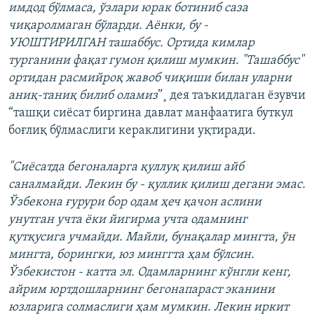
имдод бўлмаса, ўзлари юрак ботиниб саза
чиқаролмаган бўларди. Аёнки, бу -
УЮШТИРИЛГАН ташаббус. Ортида кимлар
турганини фақат гумон қилиш мумкин. "Ташаббус"
ортидан расмийроқ жавоб чиқиши билан уларни
аниқ-таниқ билиб оламиз
”¸ дея таъкидлаган ëзувчи
“ташқи сиëсат биргина давлат манфаатига буткул
боғлиқ бўлмаслиги кераклигини уқтиради.
"Сиёсатда бегоналарга қуллуқ қилиш айб
саналмайди. Лекин бу - қуллик қилиш дегани эмас.
Ўзбекона ғурури бор одам ҳеч қачон аслини
унутган учта ёки йигирма учта одамнинг
қутқусига учмайди. Майли, бунақалар мингта, ўн
мингта, борингки, юз минггта ҳам бўлсин.
Ўзбекистон - катта эл. Одамларнинг кўнгли кенг,
айрим юртдошларнинг бегонапараст эканини
юзларига солмаслиги ҳам мумкин. Лекин иркит