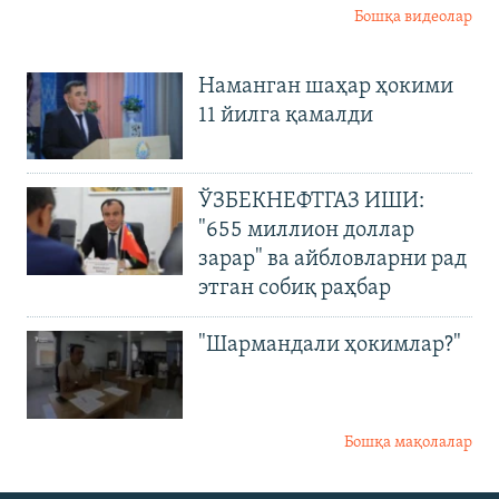
Бошқа видеолар
Наманган шаҳар ҳокими
11 йилга қамалди
ЎЗБЕКНЕФТГАЗ ИШИ:
"655 миллион доллар
зарар" ва айбловларни рад
этган собиқ раҳбар
"Шармандали ҳокимлар?"
Бошқа мақолалар