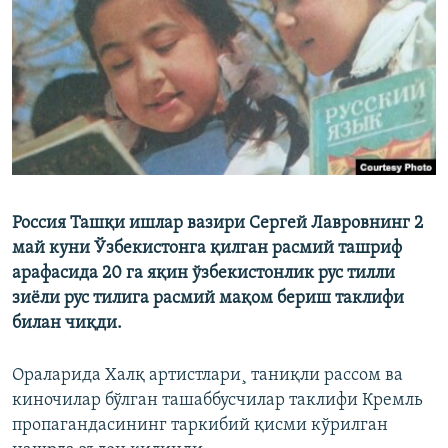
Россия Ташқи ишлар вазири Сергей Лавровнинг 2
май куни Ўзбекистонга қилган расмий ташриф
арафасида 20 га яқин ўзбекистонлик рус тилли
зиëли рус тилига расмий мақом бериш таклифи
билан чиқди.
Ораларида Халқ артистлари¸ таниқли рассом ва
киночилар бўлган ташаббусчилар таклифи Кремль
пропагандасининг таркибий қисми кўрилган