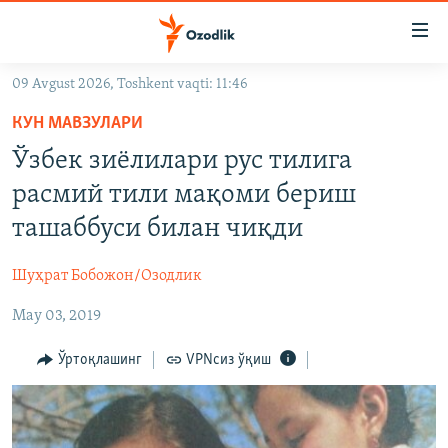
Линклар
Бош
мавзуларга
09 Avgust 2026, Toshkent vaqti: 11:46
ўтинг
OZODLIK SURISHTIRUVLARI
Асосий
КУН МАВЗУЛАРИ
OZODVIDEO
навигацияга
Ўзбек зиëлилари рус тилига
ўтинг
OZODARXIV
расмий тили мақоми бериш
Қидиришга
ўтинг
ташаббуси билан чиқди
На русском
Шуҳрат Бобожон/Озодлик
ИЖТИМОИЙ ТАРМОҚЛАР
May 03, 2019
Ўртоқлашинг
VPNсиз ўқиш
Озодлик бошқа тилларда