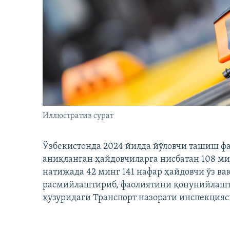
Иллюстратив сурат
Ўзбекистонда 2024 йилда йўловчи ташиш ф
аниқланган ҳайдовчиларга нисбатан 108 ми
натижада 42 минг 141 нафар ҳайдовчи ўз в
расмийлаштириб, фаолиятини қонунийлашти
ҳузуридаги Транспорт назорати инспекцияс