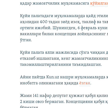
қадар жамоатчилик муҳокамасига
қўйилган
Қуйи палатадаги муҳокамаларда қайд этил
аҳолидан 400 тадан зиёд изоҳ, таклиф ва та
ортиғи ижобий. Шунингдек, 6 февраль куни
вакиллари билан концепция лойиҳасининг 
ўтган.
Қуйи палата ялпи мажлисида сўзга чиққан
етказиб ишлангани, кенг жамоатчиликнинг
такомиллаштирилганини таъкидлашган.
Айни пайтда Kun.uz нашри муҳокамаларда 
инобатга олинмагани ҳақида
ёзган
.
Жами 141 нафар депутат ҳужжат қабул қилин
2 киши овоз бермаган. Концепцияни қабул 
бўлмаган.