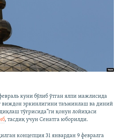
евраль куни бўлиб ўтган ялпи мажлисида
г виждон эркинлигини таъминлаш ва диний
сдиқлаш тўғрисида”ги қонун лойиҳаси
иб
, тасдиқ учун Сенатга юборилди.
лган концепция 31 январдан 9 февралга