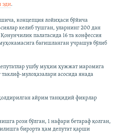
 эди
.
ишича, концепция лойиҳаси бўйича
всиялар келиб тушган, уларнинг 200 дан
 Қонунчилик палатасида 16 та конфессия
муҳокамасига бағишланган учрашув бўлиб
 депутатлар ушбу муҳим ҳужжат маромига
 таклиф-мулоҳазалари асосида янада
қолдирилган айрим танқидий фикрлар
ишга рози бўлган, 1 нафари бетараф қолган,
қилишга бирорта ҳам депутат қарши