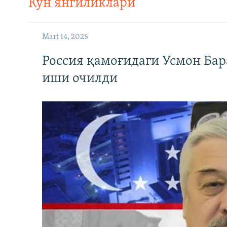
Кун янгиликлари
Mart 14, 2025
Россия қамоғидаги Усмон Бар
иши очилди