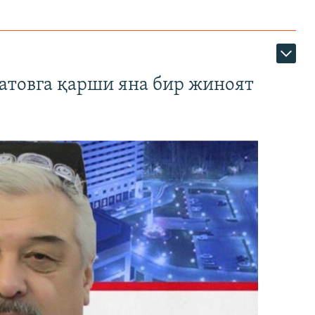
атовга қарши яна бир жиноят