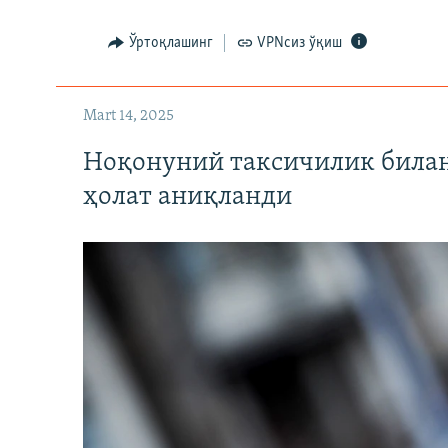
Ўртоқлашинг
VPNсиз ўқиш
Mart 14, 2025
Ноқонуний таксичилик билан
ҳолат аниқланди