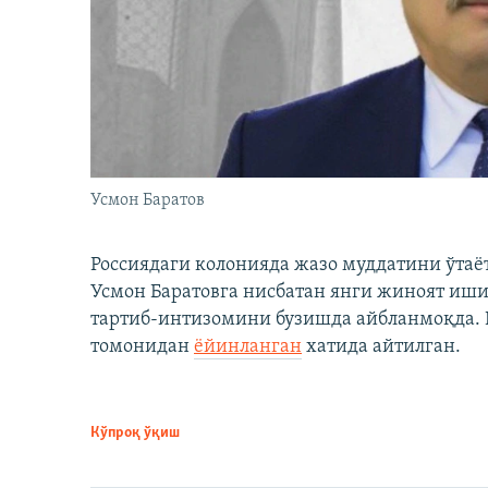
Усмон Баратов
Россиядаги колонияда жазо муддатини ўтаё
Усмон Баратовга нисбатан янги жиноят иши
тартиб-интизомини бузишда айбланмоқда. Б
томонидан
ёйинланган
хатида айтилган.
Кўпроқ ўқиш