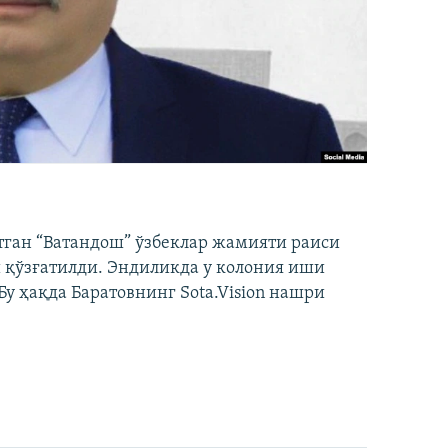
тган “Ватандош” ўзбеклар жамияти раиси
 қўзғатилди. Эндиликда у колония иши
у ҳақда Баратовнинг Sota.Vision нашри