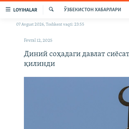
Линклар
ЎЗБЕКИСТОН ХАБАРЛАРИ
LOYIHALAR
Бош
мавзуларга
Излаш
07 Avgust 2026, Toshkent vaqti: 23:55
OZODLIK SURISHTIRUVLARI
ўтинг
Асосий
OZODVIDEO
Fevral 12, 2025
навигацияга
OZODARXIV
ўтинг
Диний соҳадаги давлат сиёса
Қидиришга
қилинди
ўтинг