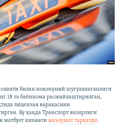
аолияти билан ноқонуний шуғулланганлиги
нг 18 та баённома расмийлаштирилган,
ақтида лицензия варақасини
рган. Бу ҳақда Транспорт вазирлиги
и матбуот хизмати
маълумот тарқатди
.