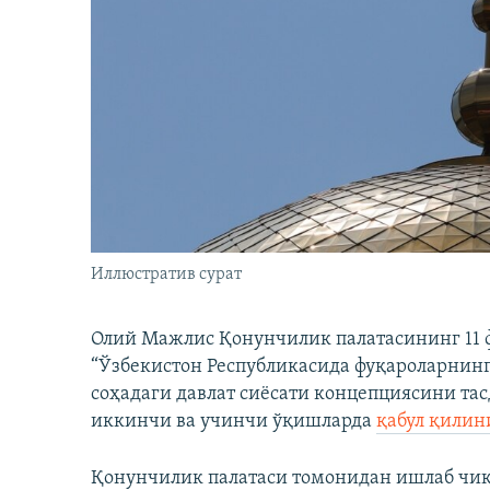
Иллюстратив сурат
Олий Мажлис Қонунчилик палатасининг 11 ф
“Ўзбекистон Республикасида фуқароларнин
соҳадаги давлат сиёсати концепциясини та
иккинчи ва учинчи ўқишларда
қабул қилин
Қонунчилик палатаси томонидан ишлаб чиқи