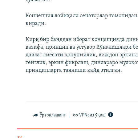
Концепция лойиҳаси сенаторлар томонидан 
киради.
Қирқ бир банддан иборат концепцияда дини
вазифа, принцип ва устувор йўналишлари б
давлат сиёсати қонунийлик, виждон эркинл
тенглик, эркин фикрлаш, динлараро мулоқо
принципларга таяниши қайд этилган.
Ўртоқлашинг
VPNсиз ўқиш