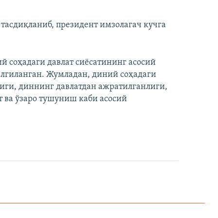
тасдиқланиб, президент имзолагач кучга
й соҳадаги давлат сиёсатининг асосий
елгиланган. Жумладан, диний соҳадаги
иги, диннинг давлатдан ажратилганлиги,
т ва ўзаро тушуниш каби асосий