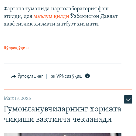
Фарғона туманида нарколаборатория фош
этилди, дея
маълум қилди
Ўзбекистон Давлат
хавфсизлик хизмати матбуот хизмати.
Кўпроқ ўқиш
Ўртоқлашинг
VPNсиз ўқиш
Mart 13, 2025
Гумонланувчиларнинг хорижга
чиқиши вақтинча чекланади