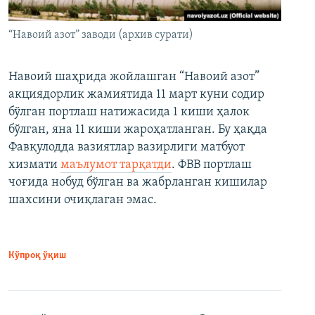
“Навоий азот” заводи (архив сурати)
Навоий шаҳрида жойлашган “Навоий азот”
акциядорлик жамиятида 11 март куни содир
бўлган портлаш натижасида 1 киши ҳалок
бўлган, яна 11 киши жароҳатланган. Бу ҳақда
Фавқулодда вазиятлар вазирлиги матбуот
хизмати
маълумот тарқатди
. ФВВ портлаш
чоғида нобуд бўлган ва жабрланган кишилар
шахсини очиқлаган эмас.
Кўпроқ ўқиш