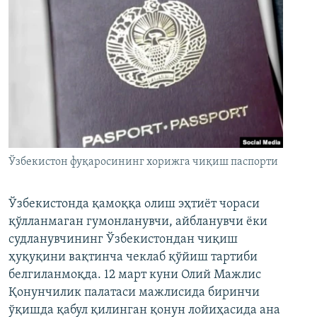
Ўзбекистон фуқаросининг хорижга чиқиш паспорти
Ўзбекистонда қамоққа олиш эҳтиёт чораси
қўлланмаган гумонланувчи, айбланувчи ёки
судланувчининг Ўзбекистондан чиқиш
ҳуқуқини вақтинча чеклаб қўйиш тартиби
белгиланмоқда. 12 март куни Олий Мажлис
Қонунчилик палатаси мажлисида биринчи
ўқишда қабул қилинган қонун лойиҳасида ана