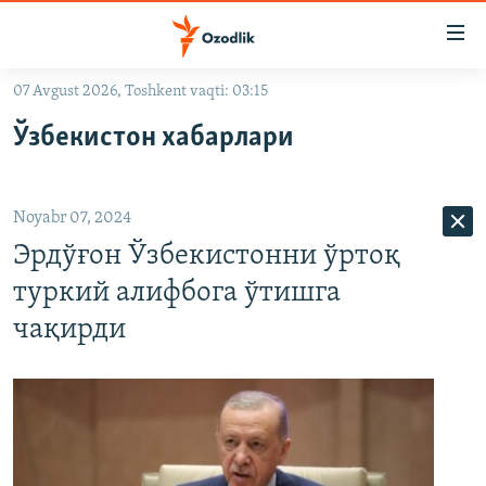
Линклар
Бош
мавзуларга
07 Avgust 2026, Toshkent vaqti: 03:15
ўтинг
OZODLIK SURISHTIRUVLARI
Асосий
Ўзбекистон хабарлари
OZODVIDEO
навигацияга
ўтинг
OZODARXIV
Қидиришга
Noyabr 07, 2024
ўтинг
На русском
Эрдўғон Ўзбекистонни ўртоқ
туркий алифбога ўтишга
ИЖТИМОИЙ ТАРМОҚЛАР
чақирди
Озодлик бошқа тилларда