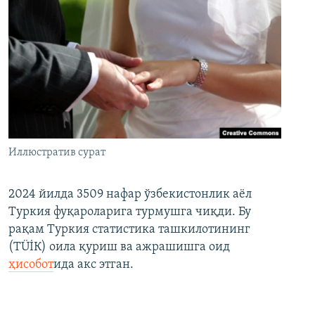
Иллюстратив сурат
2024 йилда 3509 нафар ўзбекистонлик аёл
Туркия фуқароларига турмушга чиқди. Бу
рақам Туркия статистика ташкилотининг
(ТÜİК) оила қуриш ва ажрашишга оид
ҳисобот
ида акс этган.