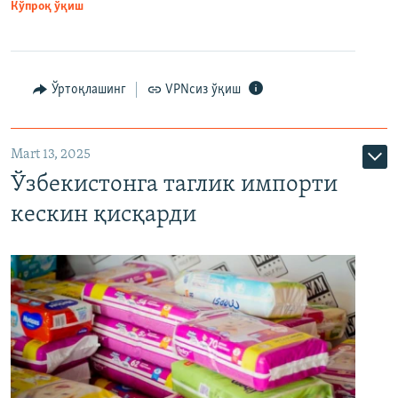
Кўпроқ ўқиш
Ўртоқлашинг
VPNсиз ўқиш
Mart 13, 2025
Ўзбекистонга таглик импорти
кескин қисқарди