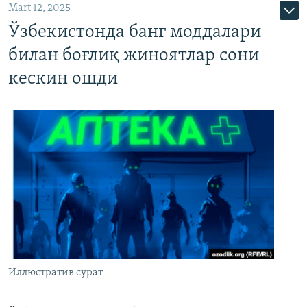
Mart 12, 2025
Ўзбекистонда банг моддалари
билан боғлиқ жиноятлар сони
кескин ошди
Иллюстратив сурат