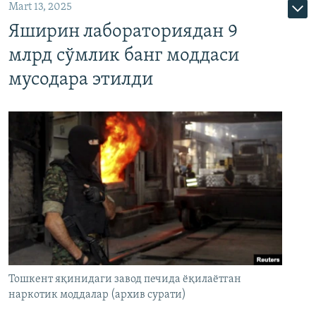
Mart 13, 2025
Яширин лабораториядан 9
млрд сўмлик банг моддаси
мусодара этилди
Тошкент яқинидаги завод печида ёқилаётган
наркотик моддалар (архив сурати)