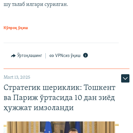
шу талаб илгари сурилган.
Кўпроқ ўқиш
Ўртоқлашинг
VPNсиз ўқиш
Mart 13, 2025
Стратегик шериклик: Тошкент
ва Париж ўртасида 10 дан зиёд
ҳужжат имзоланди