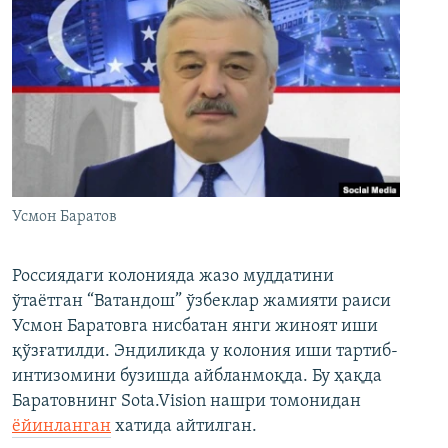
Усмон Баратов
Россиядаги колонияда жазо муддатини
ўтаётган “Ватандош” ўзбеклар жамияти раиси
Усмон Баратовга нисбатан янги жиноят иши
қўзғатилди. Эндиликда у колония иши тартиб-
интизомини бузишда айбланмоқда. Бу ҳақда
Баратовнинг Sota.Vision нашри томонидан
ёйинланган
хатида айтилган.