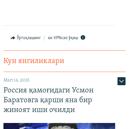
Ўртоқлашинг
VPNсиз ўқиш
Кун янгиликлари
Mart 14, 2025
Россия қамоғидаги Усмон
Баратовга қарши яна бир
жиноят иши очилди