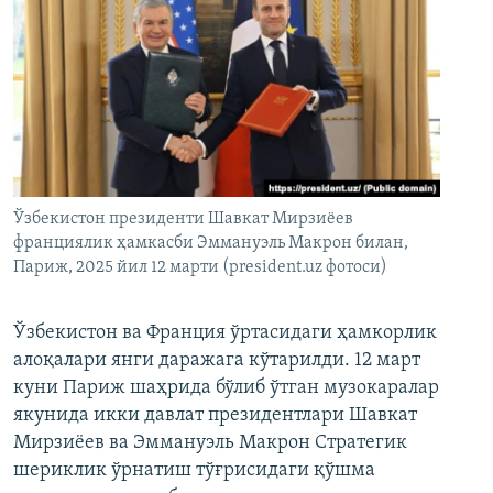
Ўзбекистон президенти Шавкат Мирзиёев
франциялик ҳамкасби Эммануэль Макрон билан,
Париж, 2025 йил 12 марти (president.uz фотоси)
Ўзбекистон ва Франция ўртасидаги ҳамкорлик
алоқалари янги даражага кўтарилди. 12 март
куни Париж шаҳрида бўлиб ўтган музокаралар
якунида икки давлат президентлари Шавкат
Мирзиёев ва Эммануэль Макрон Стратегик
шериклик ўрнатиш тўғрисидаги қўшма