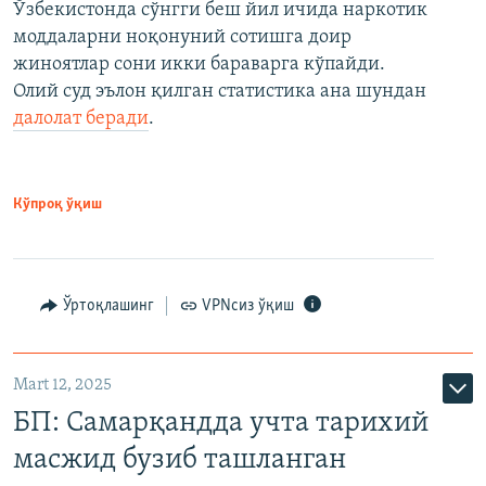
Ўзбекистонда сўнгги беш йил ичида наркотик
моддаларни ноқонуний сотишга доир
жиноятлар сони икки бараварга кўпайди.
Олий суд эълон қилган статистика ана шундан
далолат беради
.
Кўпроқ ўқиш
Ўртоқлашинг
VPNсиз ўқиш
Mart 12, 2025
БП: Самарқандда учта тарихий
масжид бузиб ташланган