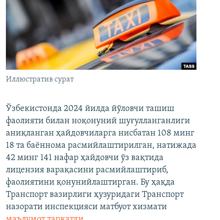
Иллюстратив сурат
Ўзбекистонда 2024 йилда йўловчи ташиш
фаолияти билан ноқонуний шуғулланганлиги
аниқланган ҳайдовчиларга нисбатан 108 минг
18 та баённома расмийлаштирилган, натижада
42 минг 141 нафар ҳайдовчи ўз вақтида
лицензия варақасини расмийлаштириб,
фаолиятини қонунийлаштирган. Бу ҳақда
Транспорт вазирлиги ҳузуридаги Транспорт
назорати инспекцияси матбуот хизмати
маълумот тарқатди
.