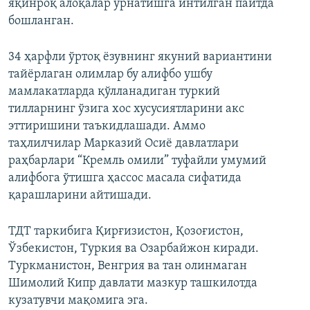
яқинроқ алоқалар ўрнатишга интилган пайтда
бошланган.
34 ҳарфли ўртоқ ёзувнинг якуний вариантини
тайёрлаган олимлар бу алифбо ушбу
мамлакатларда қўлланадиган туркий
тилларнинг ўзига хос хусусиятларини акс
эттиришини таъкидлашади. Аммо
таҳлилчилар Марказий Осиё давлатлари
раҳбарлари “Кремль омили” туфайли умумий
алифбога ўтишга ҳассос масала сифатида
қарашларини айтишади.
ТДТ таркибига Қирғизистон, Қозоғистон,
Ўзбекистон, Туркия ва Озарбайжон киради.
Туркманистон, Венгрия ва тан олинмаган
Шимолий Кипр давлати мазкур ташкилотда
кузатувчи мақомига эга.