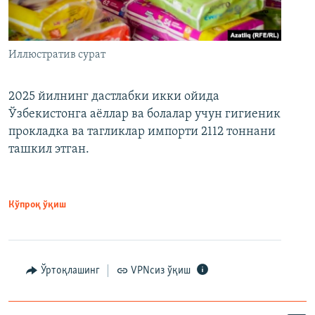
Иллюстратив сурат
2025 йилнинг дастлабки икки ойида
Ўзбекистонга аёллар ва болалар учун гигиеник
прокладка ва тагликлар импорти 2112 тоннани
ташкил этган.
Кўпроқ ўқиш
Ўртоқлашинг
VPNсиз ўқиш