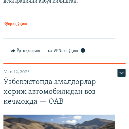
декларацияни қабул қилишган.
Кўпроқ ўқиш
Ўртоқлашинг
VPNсиз ўқиш
Mart 12, 2025
Ўзбекистонда амалдорлар
хориж автомобилидан воз
кечмоқда — ОАВ