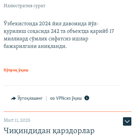
Иллюстратив сурат
Ўзбекистонда 2024 йил давомида йўл-
қурилиш соҳасида 242 та объектда қарийб 17
миллиард сўмлик сифатсиз ишлар
бажарилгани аниқланди.
Кўпроқ ўқиш
Ўртоқлашинг
VPNсиз ўқиш
Mart 11, 2025
Чиқиндидан қарздорлар