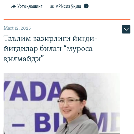
Ўртоқлашинг
VPNсиз ўқиш
Mart 12, 2025
Таълим вазирлиги йиғди-
йиғдилар билан “муроса
қилмайди”