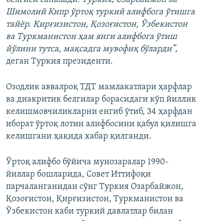
Шимолий Кипр ўртоқ туркий алифбога ўтишга
тайёр. Қирғизистон, Қозоғистон, Ўзбекистон
ва Туркманистон ҳам янги алифбога ўтиш
йўлини тутса, мақсадга мувофиқ бўларди”
,
деган Туркия президенти.
Озодлик аввалроқ ТДТ мамлакатлари ҳарфлар
ва диакритик белгилар борасидаги кўп йиллик
келишмовчиликларни енгиб ўтиб, 34 ҳарфдан
иборат ўртоқ лотин алифбосини қабул қилишга
келишгани ҳақида хабар қилганди.
Ўртоқ алифбо бўйича мунозаралар 1990-
йиллар бошларида, Совет Иттифоқи
парчаланганидан сўнг Туркия Озарбайжон,
Қозоғистон, Қирғизистон, Туркманистон ва
Ўзбекистон каби туркий давлатлар билан