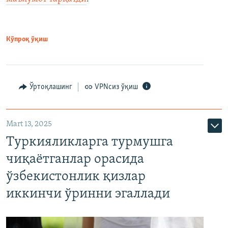
Кўпроқ ўқиш
Ўртоқлашинг
VPNсиз ўқиш
Mart 13, 2025
Туркияликларга турмушга
чиқаётганлар орасида
ўзбекистонлик қизлар
иккинчи ўринни эгаллади