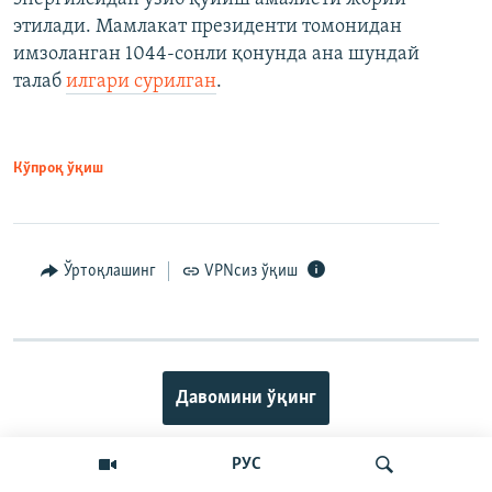
этилади. Мамлакат президенти томонидан
имзоланган 1044-сонли қонунда ана шундай
талаб
илгари сурилган
.
Кўпроқ ўқиш
Ўртоқлашинг
VPNсиз ўқиш
Давомини ўқинг
РУС