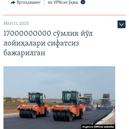
Ўртоқлашинг
VPNсиз ўқиш
Mart 11, 2025
17000000000 сўмлик йўл
лойиҳалари сифатсиз
бажарилган