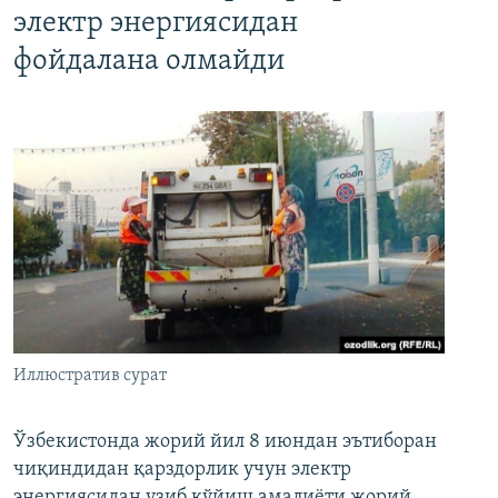
электр энергиясидан
фойдалана олмайди
Иллюстратив сурат
Ўзбекистонда жорий йил 8 июндан эътиборан
чиқиндидан қарздорлик учун электр
энергиясидан узиб қўйиш амалиёти жорий