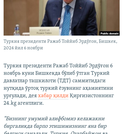
Туркия президенти Ражаб Тоййиб Эрдўғон, Бишкек,
2024 йил 6 ноябри
Туркия президенти Ражаб Тоййиб Эрдўғон 6
ноябрь куни Бишкекда бўлиб ўтган Туркий
давлатлар ташкилоти (ТДТ) саммитидаги
нутқида ўртоқ туркий ёзувнинг аҳамиятини
урғулади, дея
хабар қилди
Қирғизистоннинг
24.kg агентлиги.
“Бизнинг умумий алифбомиз келажакни
биргаликда барпо этишимизнинг яна бир
белгиси саналади. Туркия, Озарбайжон ва