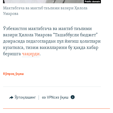
Мактабгача ва мактаб таълими вазири Ҳилола
Умарова
Ўзбекистон мактабгача ва мактаб таълими
вазири Ҳилола Умарова “Ташаббусли бюджет”
доирасида педагоглардан пул йиғиш ҳолатлари
кузатилса, тизим вакилларини бу ҳақда хабар
беришга
чақирди
.
Кўпроқ ўқиш
Ўртоқлашинг
VPNсиз ўқиш