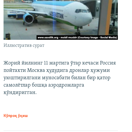
Иллюстратив сурат
Жорий йилнинг 11 мартига ўтар кечаси Россия
пойтахти Москва ҳудудига дронлар ҳужуми
уюштирилгани муносабати билан бир қатор
самолётлар бошқа аэродромларга
қўндиригган.
Кўпроқ ўқиш