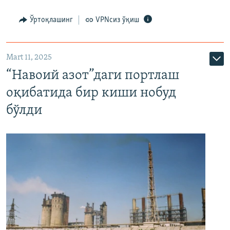
Ўртоқлашинг
VPNсиз ўқиш
Mart 11, 2025
“Навоий азот”даги портлаш
оқибатида бир киши нобуд
бўлди