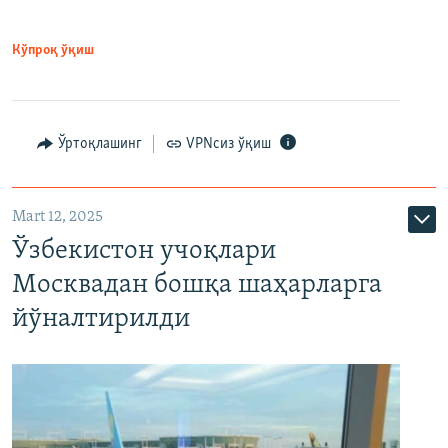
Кўпроқ ўқиш
Ўртоқлашинг
VPNсиз ўқиш
Mart 12, 2025
Ўзбекистон учоқлари
Москвадан бошқа шаҳарларга
йўналтирилди