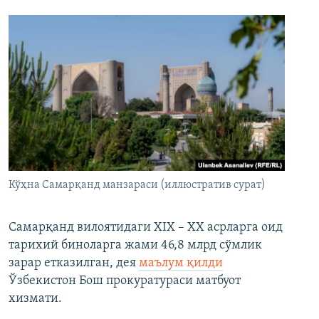
Кўҳна Самарқанд манзараси (иллюстратив сурат)
Самарқанд вилоятидаги XIX – XX асрларга оид
тарихий биноларга жами 46,8 млрд сўмлик
зарар етказилган, дея
маълум қилди
Ўзбекистон Бош прокуратураси матбуот
хизмати.