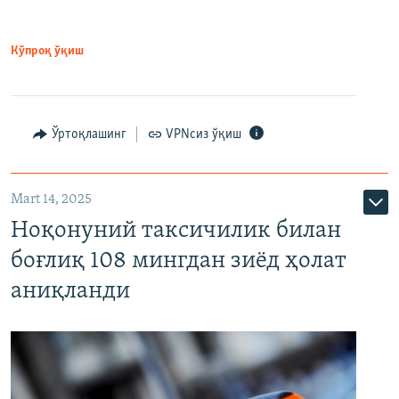
Кўпроқ ўқиш
Ўртоқлашинг
VPNсиз ўқиш
Mart 14, 2025
Ноқонуний таксичилик билан
боғлиқ 108 мингдан зиёд ҳолат
аниқланди