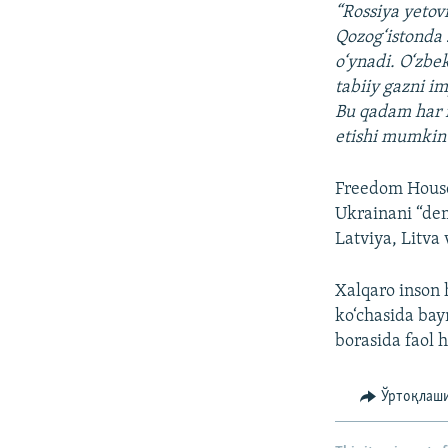
“Rossiya yetovi
Qozog‘istonda 2
o‘ynadi. O‘zbe
tabiiy gazni i
Bu qadam har i
etishi mumkin
Freedom House
Ukrainani “dem
Latviya, Litva
Xalqaro inson 
ko‘chasida bay
borasida faol 
Ўртоқлаш