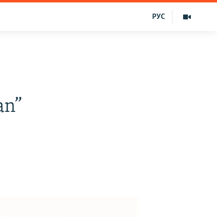
РУС
an”