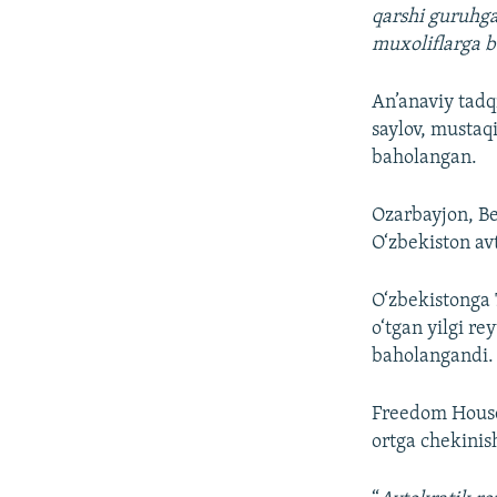
qarshi guruhga
muxoliflarga b
An’anaviy tadq
saylov, mustaq
baholangan.
Ozarbayjon, Be
O‘zbekiston avt
O‘zbekistonga 
o‘tgan yilgi r
baholangandi.
Freedom House 
ortga chekinish