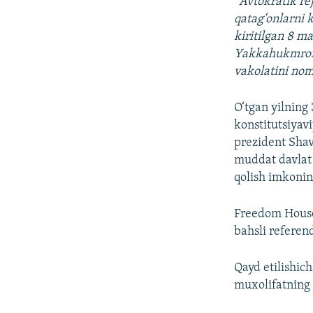
“
Avtokratik re
qatag‘onlarni 
kiritilgan 8 m
Yakkahukmron y
vakolatini nom
O‘tgan yilning
konstitutsiyav
prezident Shav
muddat davlat 
qolish imkonin
Freedom House 
bahsli refere
Qayd etilishic
muxolifatning 