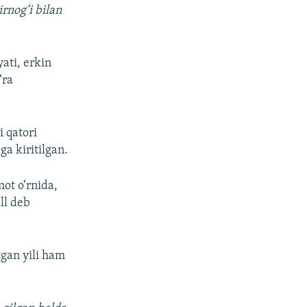
rnog‘i bilan
ati, erkin
‘ra
 qatori
ga kiritilgan.
mot o‘rnida,
ll deb
tgan yili ham