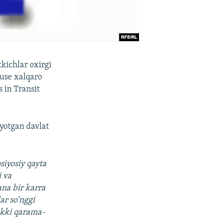
kichlar oxirgi
use xalqaro
 in Transit
ayotgan davlat
iyosiy qayta
i va
ana bir karra
ar so‘nggi
 ikki qarama-