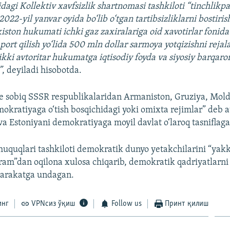
dagi Kollektiv xavfsizlik shartnomasi tashkiloti “tinchlikpa
022-yil yanvar oyida bo‘lib o‘tgan tartibsizliklarni bostir
kiston hukumati ichki gaz zaxiralariga oid xavotirlar fonid
mport qilish yo‘lida 500 mln dollar sarmoya yotqizishni reja
kki avtoritar hukumatga iqtisodiy foyda va siyosiy barqaro
”
, deyiladi hisobotda.
 sobiq SSSR respublikalaridan Armaniston, Gruziya, Mold
okratiyaga o‘tish bosqichidagi yoki omixta rejimlar” deb a
 va Estoniyani demokratiyaga moyil davlat o‘laroq tasniflaga
huquqlari tashkiloti demokratik dunyo yetakchilarini “ya
ram”dan oqilona xulosa chiqarib, demokratik qadriyatlarni i
harakatga undagan.
инг
VPNсиз ўқиш
Follow us
Принт қилиш