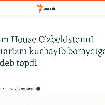
om House O‘zbekistonni
itarizm kuchayib borayotg
 deb topdi
инг
VPNсиз ўқиш