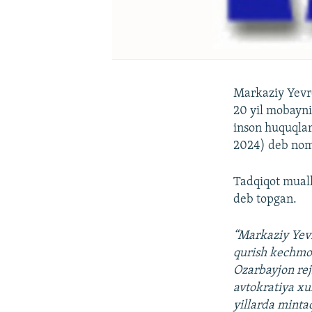
Markaziy Yevro
20 yil mobayn
inson huquqlar
2024) deb noml
Tadqiqot muall
deb topgan.
“Markaziy Yev
qurish kechmoq
Ozarbayjon rej
avtokratiya xu
yillarda minta