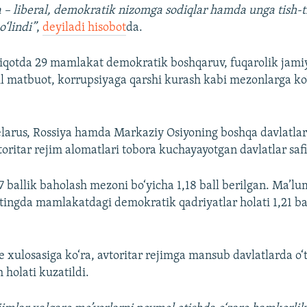
 – liberal, demokratik nizomga sodiqlar hamda unga tish-ti
o‘lindi”
,
deyiladi hisobot
da.
iqotda 29 mamlakat demokratik boshqaruv, fuqarolik jamiy
il matbuot, korrupsiyaga qarshi kurash kabi mezonlarga ko
larus, Rossiya hamda Markaziy Osiyoning boshqa davlatlari
oritar rejim alomatlari tobora kuchayayotgan davlatlar safi
7 ballik baholash mezoni bo‘yicha 1,18 ball berilgan. Ma’lu
eytingda mamlakatdagi demokratik qadriyatlar holati 1,21 ba
xulosasiga ko‘ra, avtoritar rejimga mansub davlatlarda o‘
 holati kuzatildi.