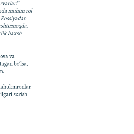
rvarlari”
ishda muhim rol
a Rossiyadan
lashtirmoqda.
rlik baxsh
ova va
tagan bo‘lsa,
n.
kkahukmronlar
lgari surish