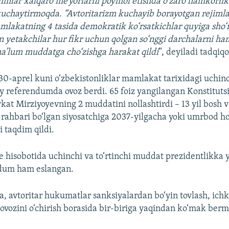
jimlar xalqaro me’yorlarni poymol etishda o‘zaro hamkorlik
kuchaytirmoqda. “Avtoritarizm kuchayib borayotgan rejimlar
amlakatning 4 tasida demokratik ko‘rsatkichlar quyiga sho‘n
etakchilar hur fikr uchun qolgan so‘nggi darchalarni ham
a’lum muddatga cho‘zishga harakat qildi
”, deyiladi tadqiq
 30-aprel kuni o‘zbekistonliklar mamlakat tarixidagi uchin
iy referendumda ovoz berdi. 65 foiz yangilangan Konstituts
kat Mirziyoyevning 2 muddatini nollashtirdi – 13 yil bosh va
rahbari bo‘lgan siyosatchiga 2037-yilgacha yoki umrbod h
i taqdim qildi.
hisobotida uchinchi va to‘rtinchi muddat prezidentlikka y
ndum ham eslangan.
ha, avtoritar hukumatlar sanksiyalardan bo‘yin tovlash, ichk
ovozini o‘chirish borasida bir-biriga yaqindan ko‘mak ber