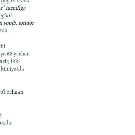
 qilgan holda
” tasnifiga
g‘idi.
 yopib, iqtidor
otda.
chi
iya 65 yashar
zir, ikki
okimiyatda
o‘l ochgan
i
moqda.