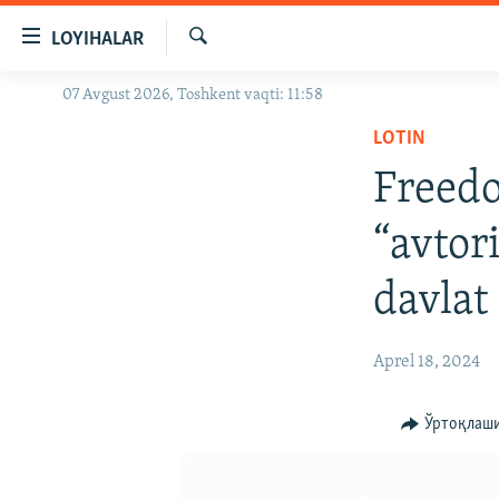
Линклар
LOYIHALAR
Бош
мавзуларга
Излаш
07 Avgust 2026, Toshkent vaqti: 11:58
OZODLIK SURISHTIRUVLARI
ўтинг
Асосий
LOTIN
OZODVIDEO
навигацияга
Freed
OZODARXIV
ўтинг
Қидиришга
“avtor
ўтинг
davlat
Aprel 18, 2024
Ўртоқлаш