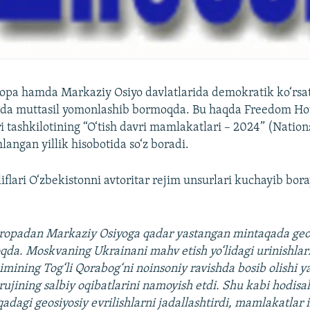
pa hamda Markaziy Osiyo davlatlarida demokratik ko‘rsat
ida muttasil yomonlashib bormoqda. Bu haqda Freedom Ho
i tashkilotining “O‘tish davri mamlakatlari – 2024” (Nations
angan yillik hisobotida so‘z boradi.
iflari O‘zbekistonni avtoritar rejim unsurlari kuchayib bor
ropadan Markaziy Osiyoga qadar yastangan mintaqada geos
da. Moskvaning Ukrainani mahv etish yo‘lidagi urinishlar
imining Tog‘li Qorabog‘ni noinsoniy ravishda bosib olishi y
rujining salbiy oqibatlarini namoyish etdi. Shu kabi hodisal
qadagi geosiyosiy evrilishlarni jadallashtirdi, mamlakatlar