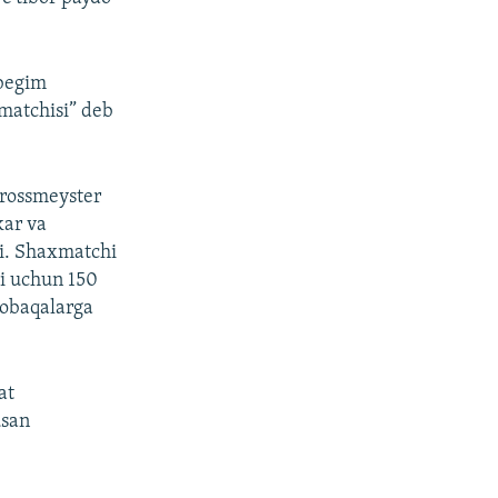
hbegim
matchisi” deb
 grossmeyster
kar va
i. Shaxmatchi
hi uchun 150
sobaqalarga
at
usan