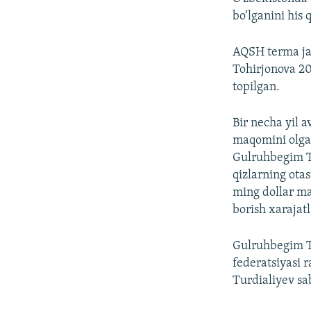
bo‘lganini his
AQSH terma ja
Tohirjonova 20
topilgan.
Bir necha yil a
maqomini olgan
Gulruhbegim T
qizlarning ota
ming dollar ma
borish xarajatl
Gulruhbegim T
federatsiyasi 
Turdialiyev sa