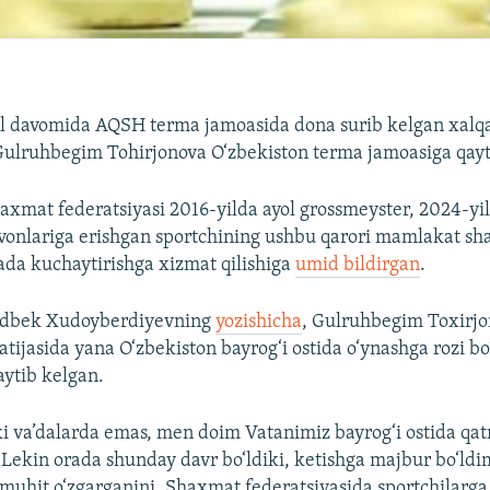
yil davomida AQSH terma jamoasida dona surib kelgan xalq
Gulruhbegim Tohirjonova O‘zbekiston terma jamoasiga qayt
axmat federatsiyasi 2016-yilda ayol grossmeyster, 2024-yi
nvonlariga erishgan sportchining ushbu qarori mamlakat sh
da kuchaytirishga xizmat qilishiga
umid bildirgan
.
udbek Xudoyberdiyevning
yozishicha
, Gulruhbegim Toxirj
tijasida yana O‘zbekiston bayrog‘i ostida o‘ynashga rozi bo
ytib kelgan.
i va’dalarda emas, men doim Vatanimiz bayrog‘i ostida qat
ekin orada shunday davr bo‘ldiki, ketishga majbur bo‘ld
muhit o‘zgarganini, Shaxmat federatsiyasida sportchilarga 