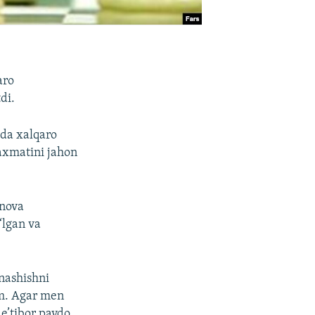
aro
di.
lda xalqaro
axmatini jahon
onova
‘lgan va
nashishni
im. Agar men
e’tibor paydo