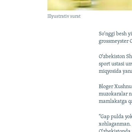
Illyustrativ surat
So‘nggi besh 
grossmeyster 
O‘zbekiston Sh
sport ustasi u
miqyosida yana
Bloger Xushn
muzokaralar na
mamlakatga qa
“Gap pulda yok
xohlaganman. L
O‘zbekistonda 