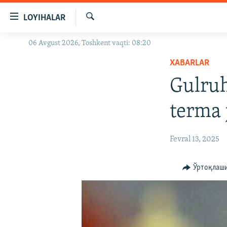
Линклар
LOYIHALAR
Бош
мавзуларга
Излаш
06 Avgust 2026, Toshkent vaqti: 08:20
OZODLIK SURISHTIRUVLARI
ўтинг
Асосий
XABARLAR
OZODVIDEO
навигацияга
Gulruh
OZODARXIV
ўтинг
Қидиришга
terma 
ўтинг
Fevral 13, 2025
Ўртоқлаш