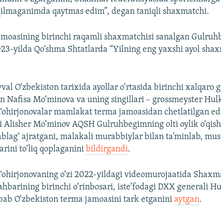
 qilmaganimda qaytmas edim”, degan taniqli shaxmatchi.
moasining birinchi raqamli shaxmatchisi sanalgan Gulru
23-yilda Qo‘shma Shtatlarda “Yilning eng yaxshi ayol shax
vval O‘zbekiston tarixida ayollar o‘rtasida birinchi xalqaro
 Nafisa Mo‘minova va uning singillari – grossmeyster Hul
ohirjonovalar mamlakat terma jamoasidan chetlatilgan ed
si Alisher Mo‘minov AQSH Gulruhbegimning olti oylik o‘qis
blag‘ ajratgani, malakali murabbiylar bilan ta’minlab, mu
arini to‘liq qoplaganini
bildirgandi
.
ohirjonovaning o‘zi 2022-yildagi videomurojaatida Shaxm
rahbarining birinchi o‘rinbosari, iste’fodagi DXX generali H
bab O‘zbekiston terma jamoasini tark etganini
aytgan
.