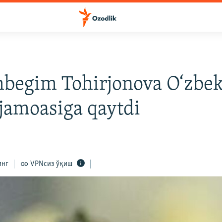
begim Tohirjonova O‘zbek
jamoasiga qaytdi
инг
VPNсиз ўқиш