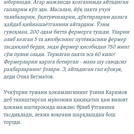
юборишди. Агар мажлисда қолганимда айтадиган
гапларим кўп эди. Масалан, йўқ пахта учун
талабаларни, ўқитувчиларни, дўхтирларни далага
ҳайдаб қийнашаётганини айтардим. Ўзим
гувоҳман, 200 одам битта фермерга тушди. Уларни
олиб келган 5 та автобуснинг путёвкасини фермер
тасдиқлаб берди, энди фермер ҳисобидан 750 минг
сўм пулни олади. Терилган пахта эса 60 кило!
Фермерларни қарзга ботирган - мана шу саводсиз
раҳбарларнинг ўзлари. Э, айтадиган гап кўпкуя,
деди Очил Бегматов.
Учкўприк тумани ҳокимлигининг ўзини Каримов
деб таништирган мулозими ҳақиқатан ҳам вилоят
ҳокими иштирокида мажлис бўлиб ўтганини
тасдиқлади, лекин воқеани шарҳлашдан бош
тортди.