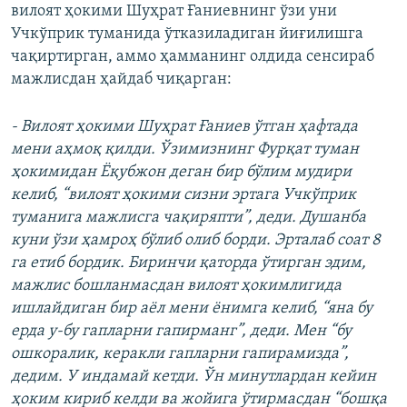
вилоят ҳокими Шуҳрат Ғаниевнинг ўзи уни
Учкўприк туманида ўтказиладиган йиғилишга
чақиртирган, аммо ҳамманинг олдида сенсираб
мажлисдан ҳайдаб чиқарган:
- Вилоят ҳокими Шуҳрат Ғаниев ўтган ҳафтада
мени аҳмоқ қилди. Ўзимизнинг Фурқат туман
ҳокимидан Ёқубжон деган бир бўлим мудири
келиб, “вилоят ҳокими сизни эртага Учкўприк
туманига мажлисга чақиряпти”, деди. Душанба
куни ўзи ҳамроҳ бўлиб олиб борди. Эрталаб соат 8
га етиб бордик. Биринчи қаторда ўтирган эдим,
мажлис бошланмасдан вилоят ҳокимлигида
ишлайдиган бир аёл мени ёнимга келиб, “яна бу
ерда у-бу гапларни гапирманг”, деди. Мен “бу
ошкоралик, керакли гапларни гапирамизда”,
дедим. У индамай кетди. Ўн минутлардан кейин
ҳоким кириб келди ва жойига ўтирмасдан “бошқа