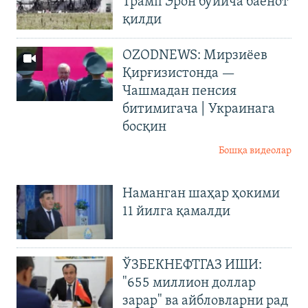
Трамп Эрон бўйича баёнот
қилди
OZODNEWS: Мирзиёев
Қирғизистонда —
Чашмадан пенсия
битимигача | Украинага
босқин
Бошқа видеолар
Наманган шаҳар ҳокими
11 йилга қамалди
ЎЗБЕКНЕФТГАЗ ИШИ:
"655 миллион доллар
зарар" ва айбловларни рад