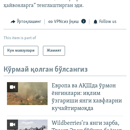
ҳайвонларга” тенглаштирган эди.
Ўртоқлашинг
VPNсиз ўқиш
Follow us
This item is part of
Кун мавзулари
Жамият
Кўрмай қолган бўлсангиз
Европа ва АҚШда ўрмон
ёнғинлари: иқлим
ўзгариши янги хавфларни
кучайтирмоқда
Wildberries’га янги зарба,