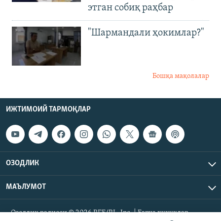
этган собиқ раҳбар
"Шармандали ҳокимлар?"
Бошқа мақолалар
ИЖТИМОИЙ ТАРМОҚЛАР
ОЗОДЛИК
МАЪЛУМОТ
Озодлик радиоси © 2026 RFE/RL, Inc. | Барча ҳуқуқлар