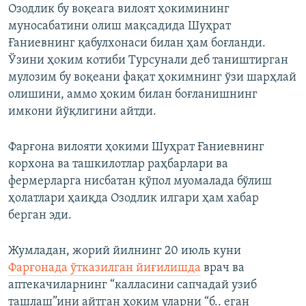
Озодлик бу воқеага вилоят ҳокимининг
муносабатини олиш мақсадида Шуҳрат
Ғаниевнинг қабулхонаси билан ҳам боғланди.
Ўзини ҳоким котиби Турсунали деб таништирган
мулозим бу воқеани фақат ҳокимнинг ўзи шарҳлай
олишини, аммо ҳоким билан боғланишнинг
имкони йўқлигини айтди.
Фарғона вилояти ҳокими Шуҳрат Ғаниевнинг
корхона ва ташкилотлар раҳбарлари ва
фермерларга нисбатан қўпол муомалада бўлиш
ҳолатлари ҳаиқда Озодлик илгари ҳам хабар
берган эди.
Жумладан, жорий йилнинг 20 июль куни
Фарғонада ўтказилган йиғилишда
врач ва
аптекачиларнинг “калласини сапчадай узиб
ташлаш”ини айтган ҳоким уларни “б.. еган