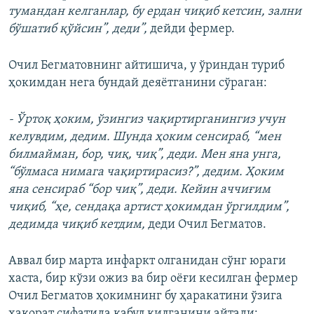
тумандан келганлар, бу ердан чиқиб кетсин, зални
бўшатиб қўйсин”, деди”,
дейди фермер.
Очил Бегматовнинг айтишича, у ўриндан туриб
ҳокимдан нега бундай деяётганини сўраган:
- Ўртоқ ҳоким, ўзингиз чақиртирганингиз учун
келувдим, дедим. Шунда ҳоким сенсираб, “мен
билмайман, бор, чиқ, чиқ”, деди. Мен яна унга,
“бўлмаса нимага чақиртирасиз?”, дедим. Ҳоким
яна сенсираб “бор чиқ”, деди. Кейин аччиғим
чиқиб, “ҳе, сендақа артист ҳокимдан ўргилдим”,
дедимда чиқиб кетдим,
деди Очил Бегматов.
Аввал бир марта инфаркт олганидан сўнг юраги
хаста, бир кўзи ожиз ва бир оёғи кесилган фермер
Очил Бегматов ҳокимнинг бу ҳаракатини ўзига
ҳақорат сифатида қабул қилганини айтади: