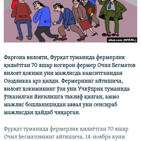
Фарғона вилояти, Фурқат туманида фермерлик
қилаётган 70 яшар ногирон фермер Очил Бегматов
вилоят ҳокими уни мажлисда камситганидан
Озодликка арз қилди. Фермернинг айтишича,
вилоят ҳокимининг ўзи уни Учкўприк туманида
ўтказилган йиғилишга таклиф қилган, аммо
мажлис бошланишидан аввал уни сенсираб
мажлисдан ҳайдаб чиқарган.
Фурқат туманида фермерлик қилаётган 70 яшар
Очил Бегматовнинг айтишича, 14-ноябрь куни