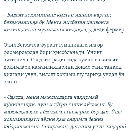
- Вилоят ҳокимининг қилган ишини қаранг,
бетамизликда бу. Менга нисбатан ҳайвонга
қилинадиган муомалани қилдида, у,
деди фермер.
Очил Бегматов Фурқат туманидаги илғор
фермерлардан бири ҳисобланади. Унинг
айтишича, Озодлик радиосида туман ва вилоят
ҳокимлари камчиликларини доимо очиқ танқид
қилгани учун, вилоят ҳокими шу тариқа ундан ўч
олган:
- Одатда, мени мажлисларга чақирмай
қўйишганди, чунки тўғри гапни айтаман. Бу
мажлсида ҳам айтадиган гапларим бор эди. Ўша
ҳокимликдаги аёлни ҳам олдимга бежиз
юборишмаган. Гапираман, деганим учун чиқариб