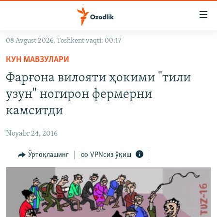
Линклар
Бош
мавзуларга
08 Avgust 2026, Toshkent vaqti: 00:17
ўтинг
OZODLIK SURISHTIRUVLARI
Асосий
КУН МАВЗУЛАРИ
OZODVIDEO
навигацияга
Фарғона вилояти ҳокими "тили
ўтинг
OZODARXIV
узун" ногирон фермерни
Қидиришга
ўтинг
камситди
На русском
Noyabr 24, 2016
ИЖТИМОИЙ ТАРМОҚЛАР
Ўртоқлашинг
VPNсиз ўқиш
Озодлик бошқа тилларда