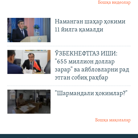
Бошқа видеолар
Наманган шаҳар ҳокими
11 йилга қамалди
ЎЗБЕКНЕФТГАЗ ИШИ:
"655 миллион доллар
зарар" ва айбловларни рад
этган собиқ раҳбар
"Шармандали ҳокимлар?"
Бошқа мақолалар