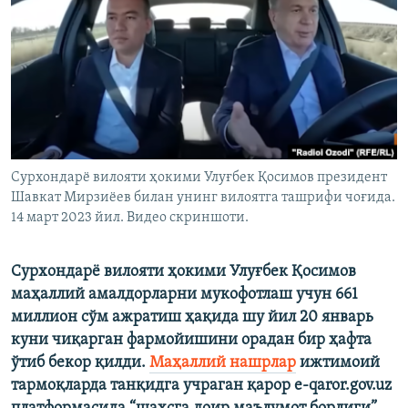
Сурхондарё вилояти ҳокими Улуғбек Қосимов президент
Шавкат Мирзиёев билан унинг вилоятга ташрифи чоғида.
14 март 2023 йил. Видео скриншоти.
Сурхондарё вилояти ҳокими Улуғбек Қосимов
маҳаллий амалдорларни мукофотлаш учун 661
миллион сўм ажратиш ҳақида шу йил 20 январь
куни чиқарган фармойишини орадан бир ҳафта
ўтиб бекор қилди.
Маҳаллий нашрлар
ижтимоий
тармоқларда танқидга учраган қарор e-qaror.gov.uz