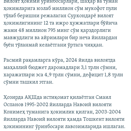
Вилоят ҳокими ўринбосарлари, шаҳар ва туман
ҳокимларига юзлаб миллион сўм мукофот пули
тўлаб беришни режалаган Сурхондарё вилоят
ҳокимлигининг 12 та ижро ҳужжатлари бўйича
жами 48 миллион 795 минг сўм қарздорлиги
мавжудлиги ва айримлари бир неча йиллардан
буён тўланмай келаётгани ўртага чиққан.
Расмий рақамларга кўра, 2024 йилда вилоятда
маҳаллий бюджет даромадлари 3,1 трлн сўмни,
харажатлари эса 4,9 трлн сўмни, дефицит 1,8 трлн
сўмни ташкил этган.
Ҳозирда АҚШда истиқомат қилаётган Смаил
Оспанов 1995-2002 йилларда Навоий вилояти
Конимеҳ туманига ҳокимлик қилган, 2003-2004
йилларда Навоий вилояти ҳамда Тошкент вилояти
ҳокимининг ўринбосари лавозимларида ишлаган.