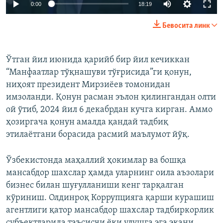
Auto
0:00
18:19
240p
Бевосита линк
360p
Auto
240p
360p
480p
480p
Ўтган йил июнида қарийб бир йил кечиккан
“Манфаатлар тўқнашуви тўғрисида”ги қонун,
720p
720p
1080p
ниҳоят президент Мирзиёев томонидан
1080p
имзоланди. Қонун расман эълон қилингандан олти
ой ўтиб, 2024 йил 6 декабрдан кучга кирган. Аммо
ҳозиргача қонун амалда қандай тадбиқ
этилаётгани борасида расмий маълумот йўқ.
Ўзбекистонда маҳаллий ҳокимлар ва бошқа
мансабдор шахслар ҳамда уларнинг оила аъзолари
бизнес билан шуғулланиши кенг тарқалган
кўриниш. Олдинроқ Коррупцияга қарши курашиш
агентлиги қатор мансабдор шахслар тадбиркорлик
субъектларида таъсисчи ёки улушга эга экани