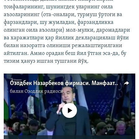
тоифаларининг, шунингдек уларнинг оила
аъзоларининг (ота-оналари, турмуш ўртоғи ва
фарзандлари, шу жумладан, фарзандликка
олинган оила аъзолари) мол-мулки, даромадлари
ва харажатлари ҳар йиллик декларациялаш йўли
билан назоратга олиниши режалаштирилгани
айтилган. Аммо орадан беш йил ўтган эса-да, бу
тизим ҳануз ишган тушгани йўқ.
Озодбек Назарбеков фирмаси. Манфаатлар тўқнашуви қачон барҳам топади?
билан
Озодлик радиоси
Айни дамда медиа-манба мавжуд эмас