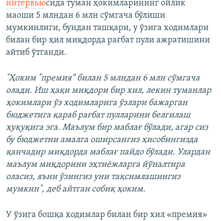
интервью
сида туман ҳокимларининг ойлик
маоши 5 млндан 6 млн сўмгача бўлиши
мумкинлиги, бундан ташқари, у ўзига ходимлари
билан бир ҳил миқдорда рағбат пули ажратишини
айтиб ўтганди.
"Ҳоким "премия“ билан 5 млндан 6 млн сўмгача
олади. Иш ҳақи миқдори бир хил, лекин туманлар
ҳокимлари ўз ходимларига ўзлари бажарган
бюджетига қараб рағбат пулларини белгилаш
ҳуқуқига эга. Маълум бир маблағ бўлади, агар сиз
бу бюджетни амалга оширсангиз ҳисобингизда
қанчадир миқдорда маблағ пайдо бўлади. Улардан
маълум миқдорини эҳтиёжларга йўналтира
оласиз, яъни ўзингиз уни тақсимлашингиз
мумкин", деб айтган собиқ ҳоким.
У ўзига бошқа ходимлар билан бир хил «премия»