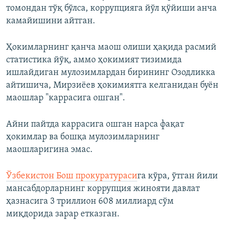
томондан тўқ бўлса, коррупцияга йўл қўйиши анча
камайишини айтган.
Ҳокимларнинг қанча маош олиши ҳақида расмий
статистика йўқ, аммо ҳокимият тизимида
ишлайдиган мулозимлардан бирининг Озодликка
айтишича, Мирзиёев ҳокимиятга келганидан буён
маошлар "каррасига ошган".
Айни пайтда каррасига ошган нарса фақат
ҳокимлар ва бошқа мулозимларнинг
маошларигина эмас.
Ўзбекистон Бош прокуратураси
га кўра, ўтган йили
мансабдорларнинг коррупция жинояти давлат
ҳазнасига 3 триллион 608 миллиард сўм
миқдорида зарар етказган.