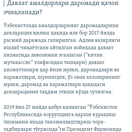
Давлат амалдорлари даромади қачон
очиқланади?
Ўзбекистонда амалдорларнинг даромадларини
декларация қилиш ҳақида илк бор 2017 йилда
расмий даражада гапирилган. Адлия вазирлиги
ишлаб чиқаётгани айтилган лойиҳада давлат
хизматида лавозимни эгаллаган (“кичик
мутахассис” тоифасидан ташқари) давлат
хизматчилари ҳар йили мулки, даромадлари ва
харажатлари, шунингдек, ўз оила аъзоларининг
мулки, даромад ва харажатлари ҳақидаги
декларацияни тақдим этиши кўзда тутилган.
2019 йил 27 майда қабул қилинган “Ўзбекистон
Республикасида коррупцияга қарши курашиш
тизимини янада такомиллаштириш чора-
тадбирлари тўғрисида”ги Президент Фармонида