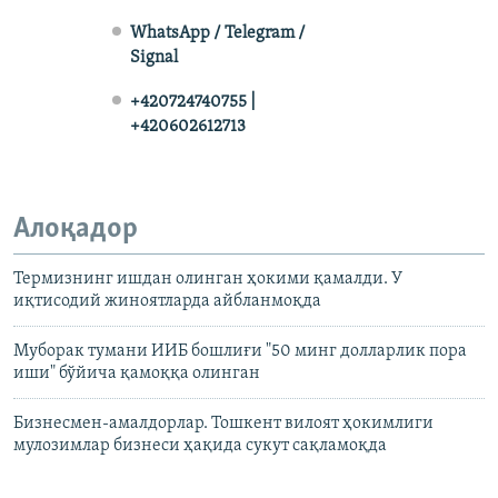
WhatsApp / Telegram /
Signal
+420724740755 |
+420602612713
Алоқадор
Термизнинг ишдан олинган ҳокими қамалди. У
иқтисодий жиноятларда айбланмоқда
Муборак тумани ИИБ бошлиғи "50 минг долларлик пора
иши" бўйича қамоққа олинган
Бизнесмен-амалдорлар. Тошкент вилоят ҳокимлиги
мулозимлар бизнеси ҳақида сукут сақламоқда