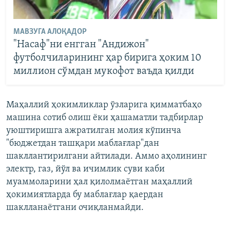
МАВЗУГА АЛОҚАДОР
"Насаф"ни енгган "Андижон"
футболчиларининг ҳар бирига ҳоким 10
миллион сўмдан мукофот ваъда қилди
Маҳаллий ҳокимликлар ўзларига қимматбаҳо
машина сотиб олиш ёки ҳашаматли тадбирлар
уюштиришга ажратилган молия кўпинча
"бюджетдан ташқари маблағлар"дан
шакллантирилгани айтилади. Аммо аҳолининг
электр, газ, йўл ва ичимлик суви каби
муаммоларини ҳал қилолмаётган маҳаллий
ҳокимиятларда бу маблағлар қаердан
шаклланаётгани очиқланмайди.