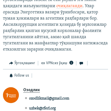
ҳақидаги маълумотларни
очиқлаганди
. Улар
орасида Энергетика вазири ўринбосари, қатор
туман ҳокимлари ва агентлик раҳбарлари бор.
Аксилкоррупция агентлиги ҳозирда бу мулозимлар
раҳбарлик қилган хусусий корхоналар фаолияти
тугатилганини айтган, аммо қай шаклда
тугатилгани ва манфаатлар тўқнашуви натижасида
етказилган зарарни очиқламаган.
Ўртоқлашинг
VPNсиз ўқиш
Follow us
Озодлик
ozodlikmail@gmail.com
uzbek@rferl.org