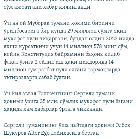
сўм ажратгани хабар қилинганди.
Ўтган ой Муборак тумани ҳокими биринчи
ўринбосарига бир кунда 29 миллион сўмга яқин
мукофот пули чиқаргани, бундан олдин 2023 йилда
яхши кўрсаткичи учун 14 миллион 578 минг сўм,
кейин Конституция байрамини баҳона қилиб
фақат ўзига 2 ойлик иш ҳақи миқдорида 14
миллион сўм рағбат пули олгани тармоқларда
эътирозларга сабаб бўлган.
Уч йил аввал Тошкентнинг Сергели тумани
ҳокими ўзига 35 млн. сўмлик мукофот пули ёзгани
ҳақида ҳам хабарлар ўртага чиққанди.
Сергели туманининг ўша пайтдаги ҳокими Элбек
Шукуров Alter Ego лойиҳасига берган