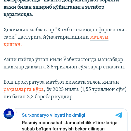
платформасида “шахсга доир маълумот борлиги”
важи билан яшириб қўйилганига эътибор
қаратмоқда.
Ҳокимлик маблағлар “Камбағалликдан фаровонлик
сари” дастурига йўналтирилишини
маълум
қилган.
Айни пайтда ўтган йили Ўзбекистонда мансабдор
шахслар давлатга 3.6 триллион сўм зарар етказган.
Бош прокуратура матбуот хизмати эълон қилган
рақамларга кўра
, бу 2023 йилга (1,55 триллион сўм)
нисбатан 2,3 баробар кўпдир.