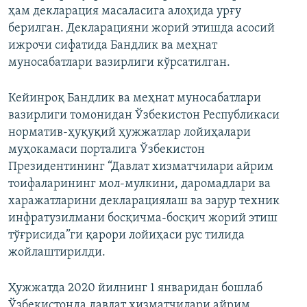
ҳам декларация масаласига алоҳида урғу
берилган. Декларацияни жорий этишда асосий
ижрочи сифатида Бандлик ва меҳнат
муносабатлари вазирлиги кўрсатилган.
Кейинроқ Бандлик ва меҳнат муносабатлари
вазирлиги томонидан Ўзбекистон Республикаси
норматив-ҳуқуқий ҳужжатлар лойиҳалари
муҳокамаси порталига Ўзбекистон
Президентининг “Давлат хизматчилари айрим
тоифаларининг мол-мулкини, даромадлари ва
харажатларини декларациялаш ва зарур техник
инфратузилмани босқичма-босқич жорий этиш
тўғрисида”ги қарори лойиҳаси рус тилида
жойлаштирилди.
Ҳужжатда 2020 йилнинг 1 январидан бошлаб
Ўзбекистонда давлат хизматчилари айрим