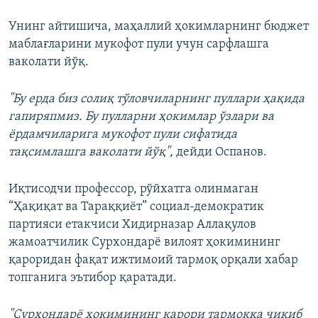
Унинг айтишича, маҳаллий ҳокимларнинг бюджет
маблағларини мукофот пули учун сарфлашга
ваколати йўқ.
"Бу ерда биз солиқ тўловчиларнинг пуллари ҳақида
гапиряпмиз. Бу пулларни ҳокимлар ўзлари ва
ёрдамчиларига мукофот пули сифатида
тақсимлашга ваколати йўқ",
дейди Оспанов.
Иқтисодчи профессор, рўйхатга олинмаган
“Ҳақиқат‌ ‌ва‌ ‌Тараққиёт”‌ социал-демократик
‌партияси‌ ‌етакчиси
Хидирназар ‌Аллақулов
жамоатчилик Сурхондарё вилоят ҳокимининг
қароридан фақат ижтимоий тармоқ орқали хабар
топганига эътибор қаратади.
"Сурхондарё ҳокимининг қарори тармоққа чиқиб