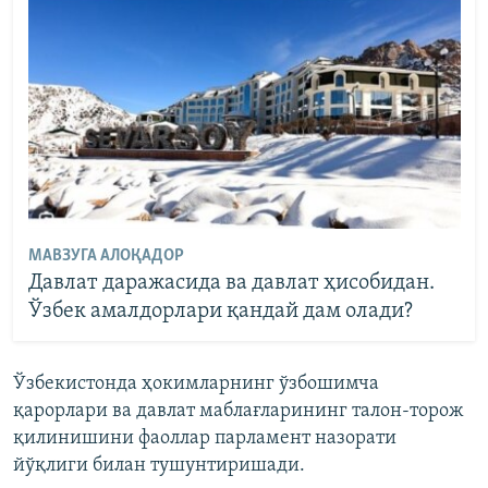
МАВЗУГА АЛОҚАДОР
Давлат даражасида ва давлат ҳисобидан.
Ўзбек амалдорлари қандай дам олади?
Ўзбекистонда ҳокимларнинг ўзбошимча
қарорлари ва давлат маблағларининг талон-торож
қилинишини фаоллар парламент назорати
йўқлиги билан тушунтиришади.