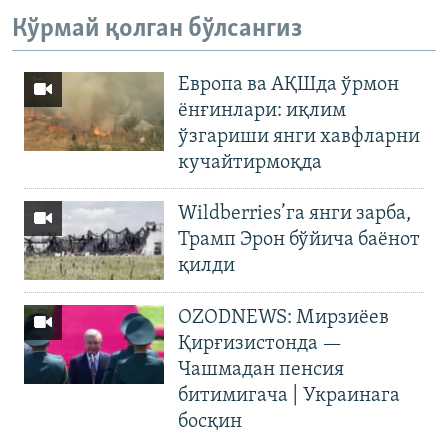
Кўрмай қолган бўлсангиз
Европа ва АҚШда ўрмон
ёнғинлари: иқлим
ўзгариши янги хавфларни
кучайтирмоқда
Wildberries’га янги зарба,
Трамп Эрон бўйича баёнот
қилди
OZODNEWS: Мирзиёев
Қирғизистонда —
Чашмадан пенсия
битимигача | Украинага
босқин