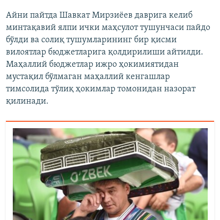
Айни пайтда Шавкат Мирзиёев даврига келиб
минтақавий ялпи ички маҳсулот тушунчаси пайдо
бўлди ва солиқ тушумларининг бир қисми
вилоятлар бюджетларига қолдирилиши айтилди.
Маҳаллий бюджетлар ижро ҳокимиятидан
мустақил бўлмаган маҳаллий кенгашлар
тимсолида тўлиқ ҳокимлар томонидан назорат
қилинади.