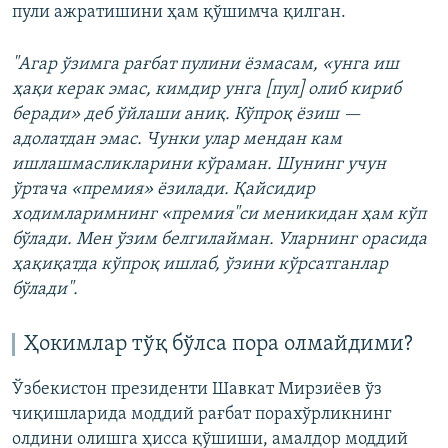
пули ажратишини ҳам қўшимча қилган.
"Агар ўзимга рағбат пулини ёзмасам, «унга иш
ҳақи керак эмас, кимдир унга [пул] олиб кириб
беради» деб ўйлаши аниқ. Кўпроқ ёзиш —
адолатдан эмас. Чунки улар мендан кам
ишлашмасликларини кўраман. Шунинг учун
ўртача «премия» ёзилади. Қайсидир
ходимларимнинг «премия"си меникидан ҳам кўп
бўлади. Мен ўзим белгилайман. Уларнинг орасида
ҳақиқатда кўпроқ ишлаб, ўзини кўрсатганлар
бўлади".
Ҳокимлар тўқ бўлса пора олмайдими?
Ўзбекистон президенти Шавкат Мирзиёев ўз
чиқишларида моддий рағбат порахўрликнинг
олдини олишга ҳисса қўшиши, амалдор моддий