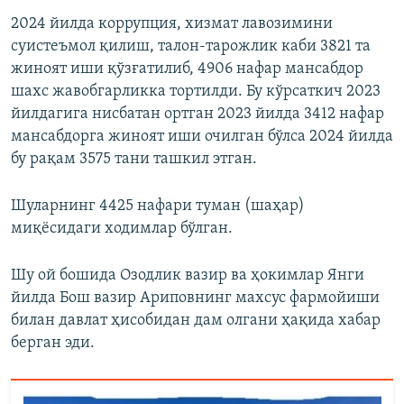
2024 йилда коррупция, хизмат лавозимини
суистеъмол қилиш, талон-тарожлик каби 3821 та
жиноят иши қўзғатилиб, 4906 нафар мансабдор
шахс жавобгарликка тортилди. Бу кўрсаткич 2023
йилдагига нисбатан ортган 2023 йилда 3412 нафар
мансабдорга жиноят иши очилган бўлса 2024 йилда
бу рақам 3575 тани ташкил этган.
Шуларнинг 4425 нафари туман (шаҳар)
миқёсидаги ходимлар бўлган.
Шу ой бошида Озодлик вазир ва ҳокимлар Янги
йилда Бош вазир Ариповнинг махсус фармойиши
билан давлат ҳисобидан дам олгани ҳақида хабар
берган эди.