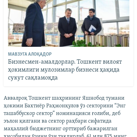
МАВЗУГА АЛОҚАДОР
Бизнесмен-амалдорлар. Тошкент вилоят
ҳокимлиги мулозимлар бизнеси ҳақида
сукут сақламоқда
Аввалроқ Тошкент шаҳрининг Яшнобод тумани
ҳокими Бахтиёр Раҳмонқулов ўз секторини “Энг
ташаббускор сектор” номинацияси ғолиби, деб
эълон қилгани ва сектор раҳбари сифатида
маҳаллий бюджетнинг орттириб бажарилган
ҳисобидан ўзини ўзи тақдирлаб, 61 млн 875 минг