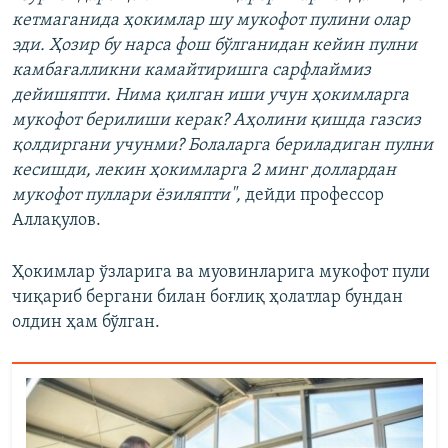
кетмаганида ҳокимлар шу мукофот пулини олар
эди. Ҳозир бу нарса фош бўлганидан кейин пулни
камбағалликни камайтиришга сарфлаймиз
дейишяпти. Нима қилган иши учун ҳокимларга
мукофот берилиши керак? Аҳолини қишда газсиз
қолдиргани учунми? Болаларга бериладиган пулни
кесишди, лекин ҳокимларга 2 минг доллардан
мукофот пуллари ёзиляпти",
дейди профессор
Аллақулов.
Ҳокимлар ўзларига ва муовинларига мукофот пули
чиқариб бергани билан боғлиқ ҳолатлар бундан
олдин ҳам бўлган.