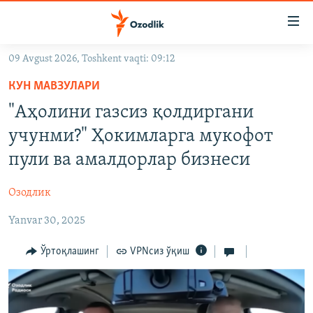
Линклар
Бош
мавзуларга
09 Avgust 2026, Toshkent vaqti: 09:12
ўтинг
OZODLIK SURISHTIRUVLARI
Асосий
КУН МАВЗУЛАРИ
OZODVIDEO
навигацияга
"Аҳолини газсиз қолдиргани
ўтинг
OZODARXIV
учунми?" Ҳокимларга мукофот
Қидиришга
ўтинг
пули ва амалдорлар бизнеси
На русском
Озодлик
ИЖТИМОИЙ ТАРМОҚЛАР
Yanvar 30, 2025
Ўртоқлашинг
VPNсиз ўқиш
Озодлик бошқа тилларда