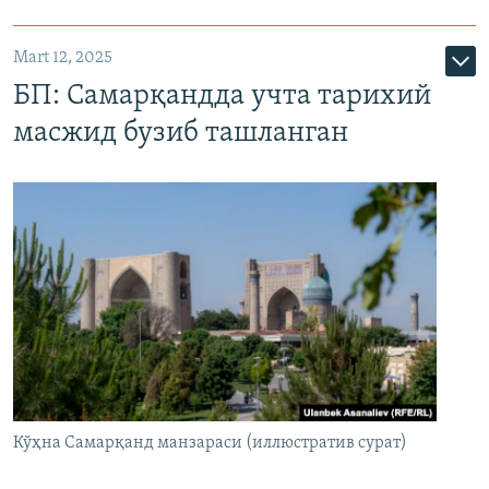
Mart 12, 2025
БП: Самарқандда учта тарихий
масжид бузиб ташланган
Кўҳна Самарқанд манзараси (иллюстратив сурат)