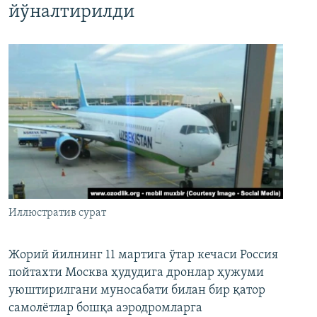
йўналтирилди
Иллюстратив сурат
Жорий йилнинг 11 мартига ўтар кечаси Россия
пойтахти Москва ҳудудига дронлар ҳужуми
уюштирилгани муносабати билан бир қатор
самолётлар бошқа аэродромларга