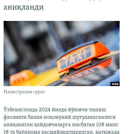
аниқланди
Иллюстратив сурат
Ўзбекистонда 2024 йилда йўловчи ташиш
фаолияти билан ноқонуний шуғулланганлиги
аниқланган ҳайдовчиларга нисбатан 108 минг
18 та баённома расмийлаштирилган, натижада