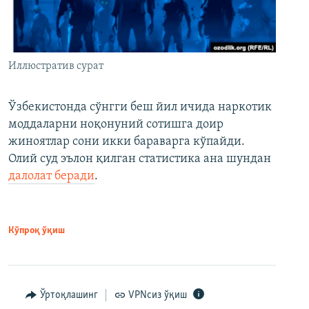
Иллюстратив сурат
Ўзбекистонда сўнгги беш йил ичида наркотик
моддаларни ноқонуний сотишга доир
жиноятлар сони икки бараварга кўпайди.
Олий суд эълон қилган статистика ана шундан
далолат беради
.
Кўпроқ ўқиш
Ўртоқлашинг
VPNсиз ўқиш