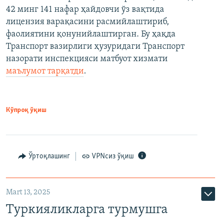
42 минг 141 нафар ҳайдовчи ўз вақтида
лицензия варақасини расмийлаштириб,
фаолиятини қонунийлаштирган. Бу ҳақда
Транспорт вазирлиги ҳузуридаги Транспорт
назорати инспекцияси матбуот хизмати
маълумот тарқатди
.
Кўпроқ ўқиш
Ўртоқлашинг
VPNсиз ўқиш
Mart 13, 2025
Туркияликларга турмушга