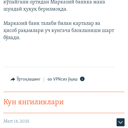
кўпайгани ортидан Марказий банкка мана
шундай ҳуқуқ берилмоқда.
Марказий банк талаби билан карталар ва
ҳисоб рақамлари уч кунгача блокланиши шарт
бўлади.
Ўртоқлашинг
VPNсиз ўқиш
Кун янгиликлари
Mart 14, 2025