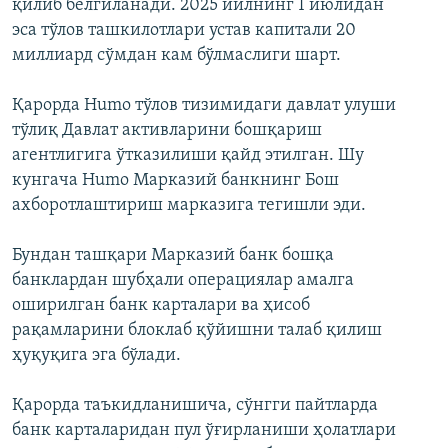
қилиб белгиланади. 2025 йилнинг 1 июлидан
эса тўлов ташкилотлари устав капитали 20
миллиард сўмдан кам бўлмаслиги шарт.
Қарорда Humo тўлов тизимидаги давлат улуши
тўлиқ Давлат активларини бошқариш
агентлигига ўтказилиши қайд этилган. Шу
кунгача Humo Марказий банкнинг Бош
ахборотлаштириш марказига тегишли эди.
Бундан ташқари Марказий банк бошқа
банклардан шубҳали операциялар амалга
оширилган банк карталари ва ҳисоб
рақамларини блоклаб қўйишни талаб қилиш
ҳуқуқига эга бўлади.
Қарорда таъкидланишича, сўнгги пайтларда
банк карталаридан пул ўғирланиши ҳолатлари