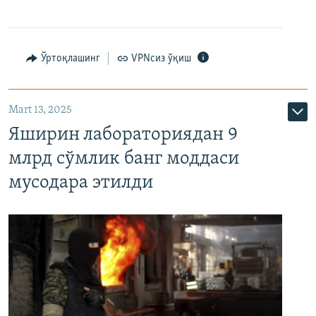
Ўртоқлашинг
VPNсиз ўқиш
Mart 13, 2025
Яширин лабораториядан 9
млрд сўмлик банг моддаси
мусодара этилди