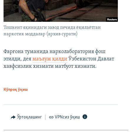
Тошкент яқинидаги завод печида ёқилаётган
наркотик моддалар (архив сурати)
Фарғона туманида нарколаборатория фош
этилди, дея
маълум қилди
Ўзбекистон Давлат
хавфсизлик хизмати матбуот хизмати.
Кўпроқ ўқиш
Ўртоқлашинг
VPNсиз ўқиш