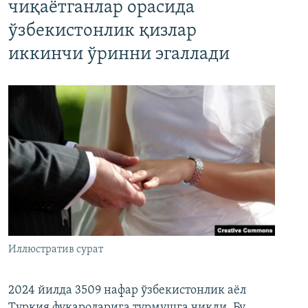
чиқаётганлар орасида
ўзбекистонлик қизлар
иккинчи ўринни эгаллади
Иллюстратив сурат
2024 йилда 3509 нафар ўзбекистонлик аёл
Туркия фуқароларига турмушга чиқди. Бу