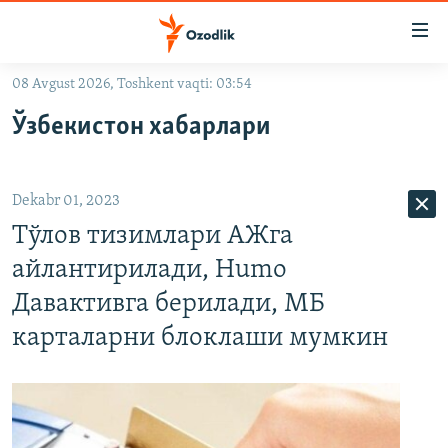
Линклар
Бош
мавзуларга
08 Avgust 2026, Toshkent vaqti: 03:54
ўтинг
OZODLIK SURISHTIRUVLARI
Асосий
Ўзбекистон хабарлари
OZODVIDEO
навигацияга
ўтинг
OZODARXIV
Қидиришга
Dekabr 01, 2023
ўтинг
На русском
Тўлов тизимлари АЖга
айлантирилади, Humo
ИЖТИМОИЙ ТАРМОҚЛАР
Давактивга берилади, МБ
карталарни блоклаши мумкин
Озодлик бошқа тилларда