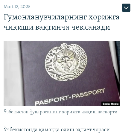
Mart 13, 2025
Гумонланувчиларнинг хорижга
чиқиши вақтинча чекланади
Ўзбекистон фуқаросининг хорижга чиқиш паспорти
Ўзбекистонда қамоққа олиш эҳтиёт чораси