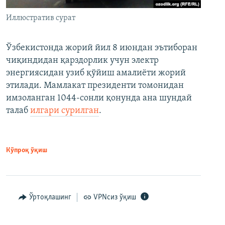
Иллюстратив сурат
Ўзбекистонда жорий йил 8 июндан эътиборан
чиқиндидан қарздорлик учун электр
энергиясидан узиб қўйиш амалиёти жорий
этилади. Мамлакат президенти томонидан
имзоланган 1044-сонли қонунда ана шундай
талаб
илгари сурилган
.
Кўпроқ ўқиш
Ўртоқлашинг
VPNсиз ўқиш