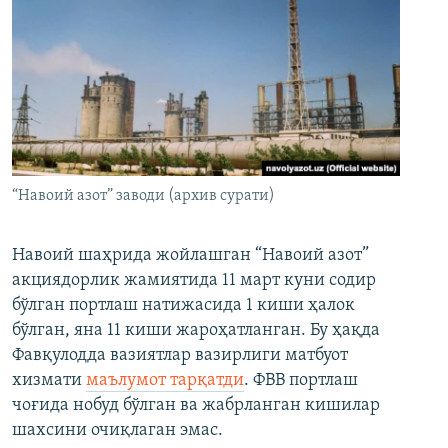
“Навоий азот” заводи (архив сурати)
Навоий шаҳрида жойлашган “Навоий азот”
акциядорлик жамиятида 11 март куни содир
бўлган портлаш натижасида 1 киши ҳалок
бўлган, яна 11 киши жароҳатланган. Бу ҳақда
Фавқулодда вазиятлар вазирлиги матбуот
хизмати
маълумот тарқатди
. ФВВ портлаш
чоғида нобуд бўлган ва жабрланган кишилар
шахсини очиқлаган эмас.