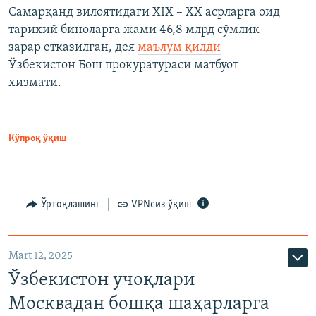
Самарқанд вилоятидаги XIX – XX асрларга оид
тарихий биноларга жами 46,8 млрд сўмлик
зарар етказилган, дея
маълум қилди
Ўзбекистон Бош прокуратураси матбуот
хизмати.
Кўпроқ ўқиш
Ўртоқлашинг
VPNсиз ўқиш
Mart 12, 2025
Ўзбекистон учоқлари
Москвадан бошқа шаҳарларга