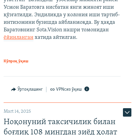
Усмон Баратовга нисбатан янги жиноят иши
қўзғатилди. Эндиликда у колония иши тартиб-
интизомини бузишда айбланмоқда. Бу ҳақда
Баратовнинг Sota.Vision нашри томонидан
ёйинланган
хатида айтилган.
Кўпроқ ўқиш
Ўртоқлашинг
VPNсиз ўқиш
Mart 14, 2025
Ноқонуний таксичилик билан
боғлиқ 108 мингдан зиёд ҳолат