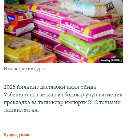
Иллюстратив сурат
2025 йилнинг дастлабки икки ойида
Ўзбекистонга аёллар ва болалар учун гигиеник
прокладка ва тагликлар импорти 2112 тоннани
ташкил этган.
Кўпроқ ўқиш