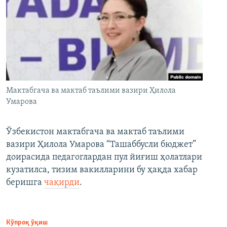
Мактабгача ва мактаб таълими вазири Ҳилола
Умарова
Ўзбекистон мактабгача ва мактаб таълими
вазири Ҳилола Умарова “Ташаббусли бюджет”
доирасида педагоглардан пул йиғиш ҳолатлари
кузатилса, тизим вакилларини бу ҳақда хабар
беришга
чақирди
.
Кўпроқ ўқиш