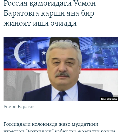
Россия қамоғидаги Усмон
Баратовга қарши яна бир
жиноят иши очилди
Усмон Баратов
Россиядаги колонияда жазо муддатини
ўтаётган “Ватандош” ўзбеклар жамияти раиси