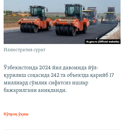
Иллюстратив сурат
Ўзбекистонда 2024 йил давомида йўл-
қурилиш соҳасида 242 та объектда қарийб 17
миллиард сўмлик сифатсиз ишлар
бажарилгани аниқланди.
Кўпроқ ўқиш