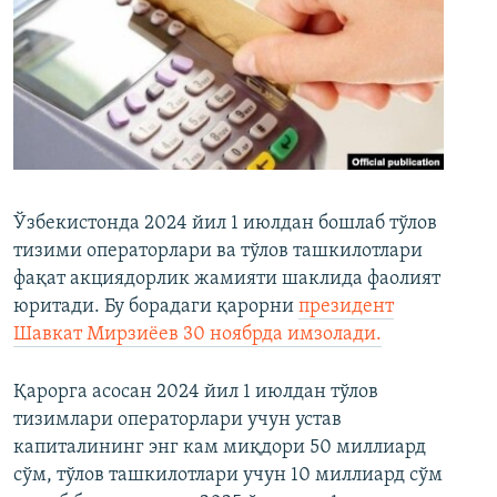
Ўзбекистонда 2024 йил 1 июлдан бошлаб тўлов
тизими операторлари ва тўлов ташкилотлари
фақат акциядорлик жамияти шаклида фаолият
юритади. Бу борадаги қарорни
президент
Шавкат Мирзиёев 30 ноябрда имзолади.
Қарорга асосан 2024 йил 1 июлдан тўлов
тизимлари операторлари учун устав
капиталининг энг кам миқдори 50 миллиард
сўм, тўлов ташкилотлари учун 10 миллиард сўм