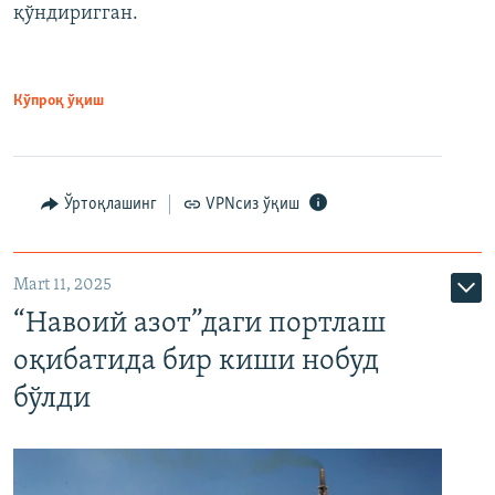
қўндиригган.
Кўпроқ ўқиш
Ўртоқлашинг
VPNсиз ўқиш
Mart 11, 2025
“Навоий азот”даги портлаш
оқибатида бир киши нобуд
бўлди