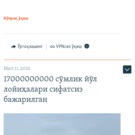
Кўпроқ ўқиш
Ўртоқлашинг
VPNсиз ўқиш
Mart 11, 2025
17000000000 сўмлик йўл
лойиҳалари сифатсиз
бажарилган