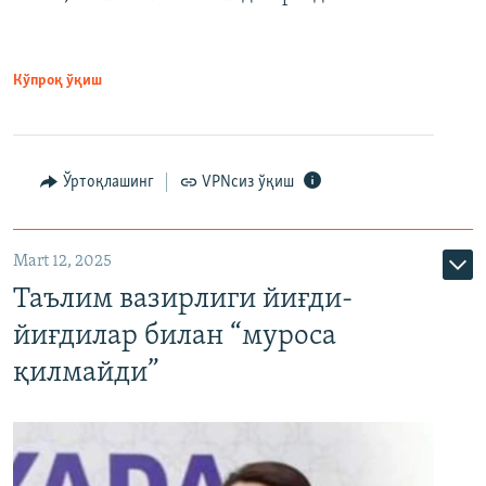
Кўпроқ ўқиш
Ўртоқлашинг
VPNсиз ўқиш
Mart 12, 2025
Таълим вазирлиги йиғди-
йиғдилар билан “муроса
қилмайди”