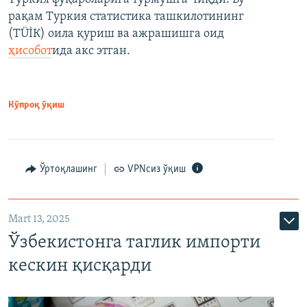
рақам Туркия статистика ташкилотининг
(ТÜİК) оила қуриш ва ажрашишга оид
ҳисобот
ида акс этган.
Кўпроқ ўқиш
Ўртоқлашинг
VPNсиз ўқиш
Mart 13, 2025
Ўзбекистонга таглик импорти
кескин қисқарди