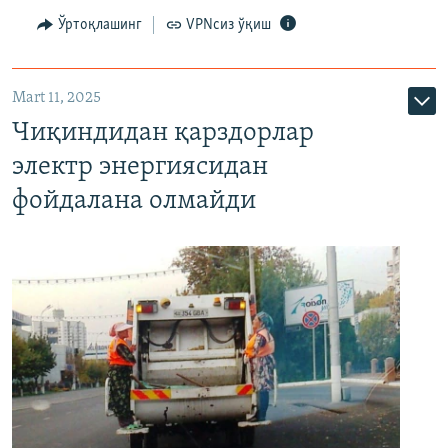
Ўртоқлашинг
VPNсиз ўқиш
Mart 11, 2025
Чиқиндидан қарздорлар
электр энергиясидан
фойдалана олмайди