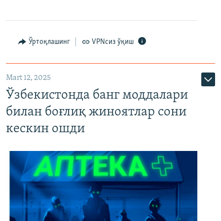
Ўртоқлашинг
VPNсиз ўқиш
Mart 12, 2025
Ўзбекистонда банг моддалари
билан боғлиқ жиноятлар сони
кескин ошди