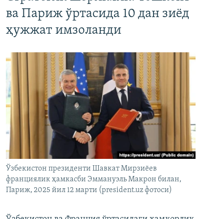
ва Париж ўртасида 10 дан зиёд
ҳужжат имзоланди
Ўзбекистон президенти Шавкат Мирзиёев
франциялик ҳамкасби Эммануэль Макрон билан,
Париж, 2025 йил 12 марти (president.uz фотоси)