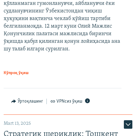
қўлланмаган гумонланувчи, айбланувчи ёки
судланувчининг Ўзбекистондан чиқиш
ҳуқуқини вақтинча чеклаб қўйиш тартиби
белгиланмоқда. 12 март куни Олий Мажлис
Қонунчилик палатаси мажлисида биринчи
ўқишда қабул қилинган қонун лойиҳасида ана
шу талаб илгари сурилган.
Кўпроқ ўқиш
Ўртоқлашинг
VPNсиз ўқиш
Mart 13, 2025
Стратегик шериклик: Тошкент