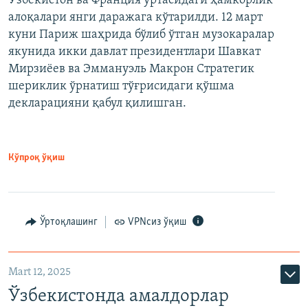
Ўзбекистон ва Франция ўртасидаги ҳамкорлик
алоқалари янги даражага кўтарилди. 12 март
куни Париж шаҳрида бўлиб ўтган музокаралар
якунида икки давлат президентлари Шавкат
Мирзиёев ва Эммануэль Макрон Стратегик
шериклик ўрнатиш тўғрисидаги қўшма
декларацияни қабул қилишган.
Кўпроқ ўқиш
Ўртоқлашинг
VPNсиз ўқиш
Mart 12, 2025
Ўзбекистонда амалдорлар