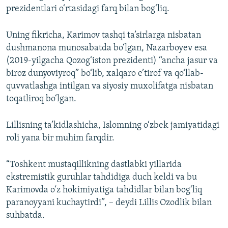
prezidentlari o‘rtasidagi farq bilan bog‘liq.
Uning fikricha, Karimov tashqi ta’sirlarga nisbatan
dushmanona munosabatda bo‘lgan, Nazarboyev esa
(2019-yilgacha Qozog‘iston prezidenti) “ancha jasur va
biroz dunyoviyroq” bo‘lib, xalqaro e’tirof va qo‘llab-
quvvatlashga intilgan va siyosiy muxolifatga nisbatan
toqatliroq bo‘lgan.
Lillisning ta’kidlashicha, Islomning o‘zbek jamiyatidagi
roli yana bir muhim farqdir.
“Toshkent mustaqillikning dastlabki yillarida
ekstremistik guruhlar tahdidiga duch keldi va bu
Karimovda o‘z hokimiyatiga tahdidlar bilan bog‘liq
paranoyyani kuchaytirdi”, – deydi Lillis Ozodlik bilan
suhbatda.