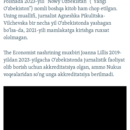
Polshada 2023-yili “Nowy Uzbekistan” (“Yangi
O‘zbekiston”) nomli boshqa kitob ham chop etilgan.
Uning muallifi, jurnalist Agneshka Pikulitska-
Vilchevska bir necha yil O‘zbekistonda yashagan
bo‘lsa-da, 2021-yili mamlakatga kirishga ruxsat
ololmagan.
The Economist nashrining muxbiri Joanna Lillis 2019-
yildan 2023-yilgacha O‘zbekistonda jurnalistik faoliyat
olib borish uchun akkreditatsiya olgan, ammo Nukus
voqealaridan so‘ng unga akkreditatsiya berilmadi.