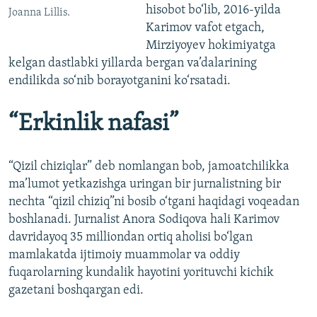
hisobot bo‘lib, 2016-yilda
Joanna Lillis.
Karimov vafot etgach,
Mirziyoyev hokimiyatga
kelgan dastlabki yillarda bergan va’dalarining
endilikda so‘nib borayotganini ko‘rsatadi.
“Erkinlik nafasi”
“Qizil chiziqlar” deb nomlangan bob, jamoatchilikka
ma’lumot yetkazishga uringan bir jurnalistning bir
nechta “qizil chiziq”ni bosib o‘tgani haqidagi voqeadan
boshlanadi. Jurnalist Anora Sodiqova hali Karimov
davridayoq 35 milliondan ortiq aholisi bo‘lgan
mamlakatda ijtimoiy muammolar va oddiy
fuqarolarning kundalik hayotini yorituvchi kichik
gazetani boshqargan edi.