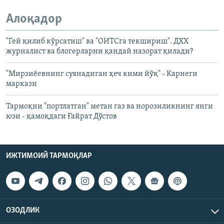
Алоқадор
"Гей қилиб кўрсатиш" ва "ОИТСга текшириш". ДХХ
журналист ва блогерларни қандай назорат қилади?
"Мирзиёевнинг суянадиган ҳеч кими йўқ" - Карнеги
маркази
Тармоқни "портлатган" метан газ ва норозиликнинг янги
юзи - қамоқдаги Ғайрат Дўстов
ИЖТИМОИЙ ТАРМОҚЛАР
ОЗОДЛИК