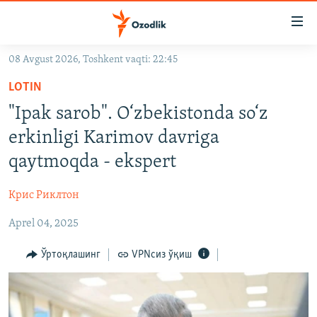
Линклар
Бош
мавзуларга
08 Avgust 2026, Toshkent vaqti: 22:45
ўтинг
OZODLIK SURISHTIRUVLARI
Асосий
LOTIN
OZODVIDEO
навигацияга
"Ipak sarob". O‘zbekistonda so‘z
ўтинг
OZODARXIV
erkinligi Karimov davriga
Қидиришга
ўтинг
qaytmoqda - ekspert
На русском
Крис Риклтон
ИЖТИМОИЙ ТАРМОҚЛАР
Aprel 04, 2025
Ўртоқлашинг
VPNсиз ўқиш
Озодлик бошқа тилларда