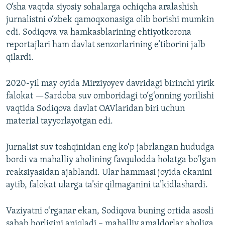
O‘sha vaqtda siyosiy sohalarga ochiqcha aralashish
jurnalistni o‘zbek qamoqxonasiga olib borishi mumkin
edi. Sodiqova va hamkasblarining ehtiyotkorona
reportajlari ham davlat senzorlarining e’tiborini jalb
qilardi.
2020-yil may oyida Mirziyoyev davridagi birinchi yirik
falokat —Sardoba suv omboridagi to‘g‘onning yorilishi
vaqtida Sodiqova davlat OAVlaridan biri uchun
material tayyorlayotgan edi.
Jurnalist suv toshqinidan eng ko‘p jabrlangan hududga
bordi va mahalliy aholining favqulodda holatga bo‘lgan
reaksiyasidan ajablandi. Ular hammasi joyida ekanini
aytib, falokat ularga ta’sir qilmaganini ta’kidlashardi.
Vaziyatni o‘rganar ekan, Sodiqova buning ortida asosli
sabab borligini aniqladi – mahalliy amaldorlar aholiga