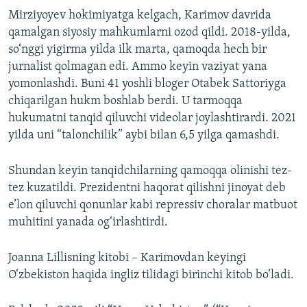
Mirziyoyev hokimiyatga kelgach, Karimov davrida
qamalgan siyosiy mahkumlarni ozod qildi. 2018-yilda,
so‘nggi yigirma yilda ilk marta, qamoqda hech bir
jurnalist qolmagan edi. Ammo keyin vaziyat yana
yomonlashdi. Buni 41 yoshli bloger Otabek Sattoriyga
chiqarilgan hukm boshlab berdi. U tarmoqqa
hukumatni tanqid qiluvchi videolar joylashtirardi. 2021
yilda uni “talonchilik” aybi bilan 6,5 yilga qamashdi.
Shundan keyin tanqidchilarning qamoqqa olinishi tez-
tez kuzatildi. Prezidentni haqorat qilishni jinoyat deb
e’lon qiluvchi qonunlar kabi repressiv choralar matbuot
muhitini yanada og‘irlashtirdi.
Joanna Lillisning kitobi – Karimovdan keyingi
O‘zbekiston haqida ingliz tilidagi birinchi kitob bo‘ladi.