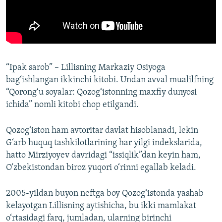
“Ipak sarob” – Lillisning Markaziy Osiyoga
bag‘ishlangan ikkinchi kitobi. Undan avval mualilfning
“Qorong‘u soyalar: Qozog‘istonning maxfiy dunyosi
ichida” nomli kitobi chop etilgandi.
Qozog‘iston ham avtoritar davlat hisoblanadi, lekin
G‘arb huquq tashkilotlarining har yilgi indekslarida,
hatto Mirziyoyev davridagi “issiqlik”dan keyin ham,
O‘zbekistondan biroz yuqori o‘rinni egallab keladi.
2005-yildan buyon neftga boy Qozog‘istonda yashab
kelayotgan Lillisning aytishicha, bu ikki mamlakat
o‘rtasidagi farq, jumladan, ularning birinchi