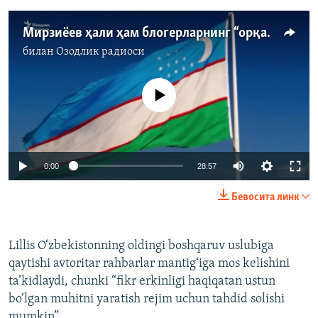
Мирзиёев ҳали ҳам блогерларнинг “орқасида"ми?
билан
Озодлик радиоси
Айни дамда медиа-манба мавжуд эмас
Auto
0:00
28:57
240p
Бевосита линк
360p
Auto
240p
360p
480p
480p
Lillis O‘zbekistonning oldingi boshqaruv uslubiga
qaytishi avtoritar rahbarlar mantig‘iga mos kelishini
720p
720p
1080p
ta’kidlaydi, chunki “fikr erkinligi haqiqatan ustun
1080p
bo‘lgan muhitni yaratish rejim uchun tahdid solishi
mumkin”.