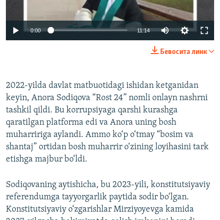
Auto
0:00
11:14
240p
Бевосита линк
360p
Auto
240p
360p
480p
480p
2022-yilda davlat matbuotidagi ishidan ketganidan
keyin, Anora Sodiqova “Rost 24” nomli onlayn nashrni
720p
720p
1080p
tashkil qildi. Bu korrupsiyaga qarshi kurashga
1080p
qaratilgan platforma edi va Anora uning bosh
muharririga aylandi. Ammo ko‘p o‘tmay “bosim va
shantaj” ortidan bosh muharrir o‘zining loyihasini tark
etishga majbur bo‘ldi.
Sodiqovaning aytishicha, bu 2023-yili, konstitutsiyaviy
referendumga tayyorgarlik paytida sodir bo‘lgan.
Konstitutsiyaviy o‘zgarishlar Mirziyoyevga kamida