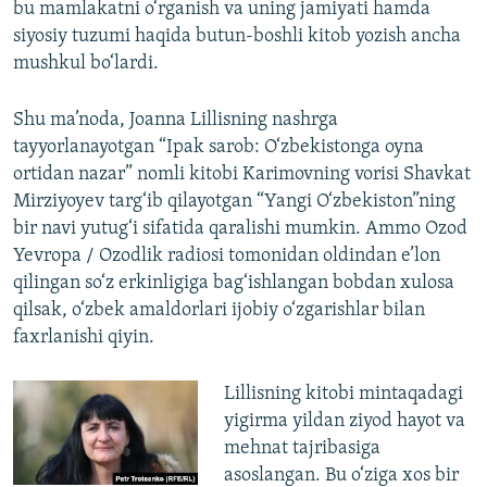
bu mamlakatni o‘rganish va uning jamiyati hamda
siyosiy tuzumi haqida butun-boshli kitob yozish ancha
mushkul bo‘lardi.
Shu ma’noda, Joanna Lillisning nashrga
tayyorlanayotgan “Ipak sarob: O‘zbekistonga oyna
ortidan nazar” nomli kitobi Karimovning vorisi Shavkat
Mirziyoyev targ‘ib qilayotgan “Yangi O‘zbekiston”ning
bir navi yutug‘i sifatida qaralishi mumkin. Ammo Ozod
Yevropa / Ozodlik radiosi tomonidan oldindan e’lon
qilingan so‘z erkinligiga bag‘ishlangan bobdan xulosa
qilsak, o‘zbek amaldorlari ijobiy o‘zgarishlar bilan
faxrlanishi qiyin.
Lillisning kitobi mintaqadagi
yigirma yildan ziyod hayot va
mehnat tajribasiga
asoslangan. Bu o‘ziga xos bir