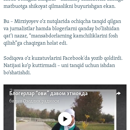
matbuotga shikoyat qilmaslikni buyurishgan ekan.
Bu – Mirziyoyev o‘z nutqlarida ochiqcha tanqid qilgan
va jurnalistlar hamda blogerlarni qanday bo‘lishidan
qat’i nazar, “mansabdorlarning kamchiliklarini fosh
qilish”ga chaqirgan holat edi.
Sodiqova o‘z kuzatuvlarini Facebook'da yozib qoldirdi.
Natijasi ko‘p kuttirmadi – uni tanqid uchun ishdan
bo‘shatishdi.
Блогерлар “ови” давом этмоқда
билан
Озодлик радиоси
Айни дамда медиа-манба мавжуд эмас