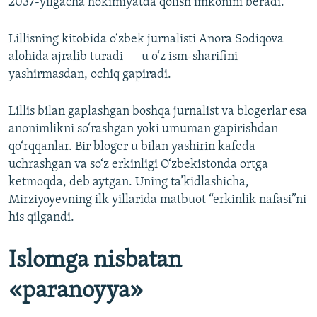
2037-yilgacha hokimiyatda qolish imkonini beradi.
Lillisning kitobida o‘zbek jurnalisti Anora Sodiqova
alohida ajralib turadi — u o‘z ism-sharifini
yashirmasdan, ochiq gapiradi.
Lillis bilan gaplashgan boshqa jurnalist va blogerlar esa
anonimlikni so‘rashgan yoki umuman gapirishdan
qo‘rqqanlar. Bir bloger u bilan yashirin kafeda
uchrashgan va so‘z erkinligi O‘zbekistonda ortga
ketmoqda, deb aytgan. Uning ta’kidlashicha,
Mirziyoyevning ilk yillarida matbuot “erkinlik nafasi”ni
his qilgandi.
Islomga nisbatan
«paranoyya»