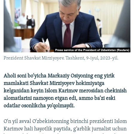
Prezident Shavkat Mirziyoyev. Tashkent, 9-iyul, 2023-yil.
Aholi soni bo‘yicha Markaziy Osiyoning eng yirik
mamlakati Shavkat Mirziyoyev hokimiyatga
kelganidan keyin Islom Karimov merosidan chekinish
alomatlarini namoyon etgan edi, ammo ba’zi eski
odatlar osonlikcha yo‘qolmaydi.
O‘n yil avval O‘zbekistonning birinchi prezidenti Islom
Karimov hali hayotlik paytida, g‘arblik jurnalist uchun