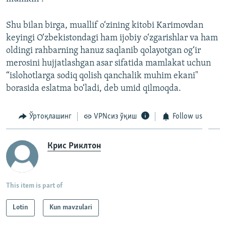
Shu bilan birga, muallif o‘zining kitobi Karimovdan
keyingi O‘zbekistondagi ham ijobiy o‘zgarishlar va ham
oldingi rahbarning hanuz saqlanib qolayotgan og‘ir
merosini hujjatlashgan asar sifatida mamlakat uchun
“islohotlarga sodiq qolish qanchalik muhim ekani"
borasida eslatma bo‘ladi, deb umid qilmoqda.
Ўртоқлашинг
VPNсиз ўқиш
Follow us
Крис Риклтон
This item is part of
Lotin
Kun mavzulari