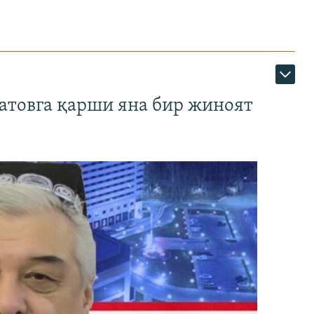
атовга қарши яна бир жиноят