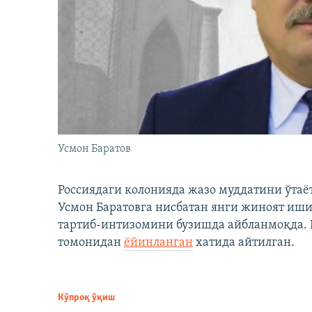
Усмон Баратов
Россиядаги колонияда жазо муддатини ўтаё
Усмон Баратовга нисбатан янги жиноят иши
тартиб-интизомини бузишда айбланмоқда. Б
томонидан
ёйинланган
хатида айтилган.
Кўпроқ ўқиш