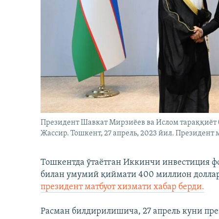
Президент Шавкат Мирзиёев ва Ислом тараққиёт
Жассир. Тошкент, 27 апрель, 2023 йил. Президент 
Тошкентда ўтаётган Иккинчи инвестиция ф
билан умумий қиймати 400 миллион доллар
президент матбуот хизмати хабар берди.
Расман билдирилишича, 27 апрель куни пр