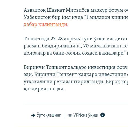
Аввалроқ Шавкат Мирзиёев мазкур форум о
Ўзбекистон бир йил ичда “1 миллион киш
хабар қилинганди.
Тошкентда 27-28 апрель куни ўтказиладига
расман билдирилишича, 70 мамлакатдан ке
доиралар ва банк-молия соҳаси вакиллари”
Биринчи Тошкент халқаро инвестиция фору
эди. Биринчи Тошкент халқаро инвестиция 
ўтказилиши режалаштирилганди. Бироқ кор
қолдирилган эди.
Ўртоқлашинг
VPNсиз ўқиш