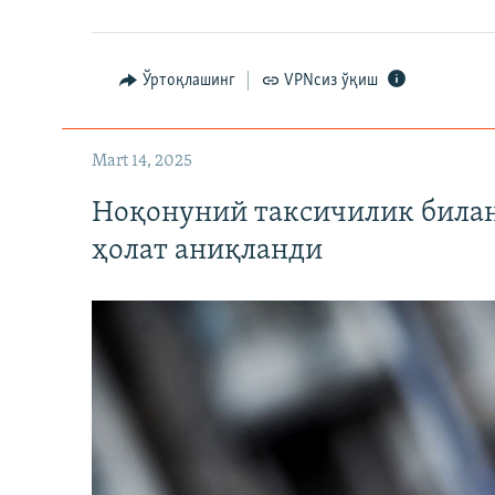
Ўртоқлашинг
VPNсиз ўқиш
Mart 14, 2025
Ноқонуний таксичилик билан
ҳолат аниқланди