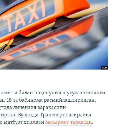
аолияти билан ноқонуний шуғулланганлиги
нг 18 та баённома расмийлаштирилган,
ақтида лицензия варақасини
рган. Бу ҳақда Транспорт вазирлиги
и матбуот хизмати
маълумот тарқатди
.