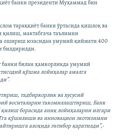
қиёт банки президенти Муҳаммад бин
слом тараққиёт банки ўртасида қишлоқ ва
я қилиш, мактабгача таълимни
га ошириш юзасидан умумий қиймати 400
и билдирилди.
т банки билан ҳамкорликда умумий
иқтисодий қўшма лойиҳалар амалга
ди”.
ириш, тадбиркорлик ва хусусий
вий воситаларни такомиллаштириш, Банк
 қилиш борасида аниқ лойиҳаларни илгари
Тга қўшилиши ва инновацион экотизимни
айтиришга алоҳида эътибор қаратилди”,
-