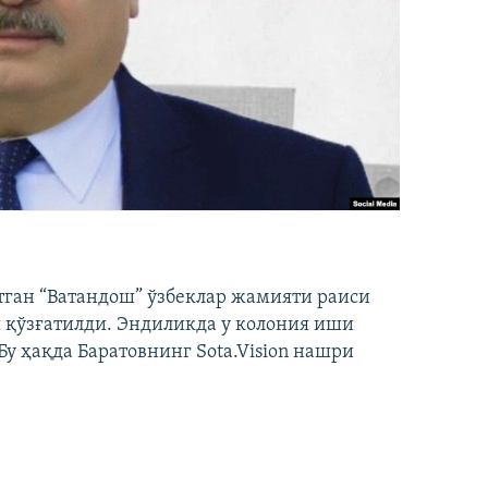
тган “Ватандош” ўзбеклар жамияти раиси
 қўзғатилди. Эндиликда у колония иши
у ҳақда Баратовнинг Sota.Vision нашри