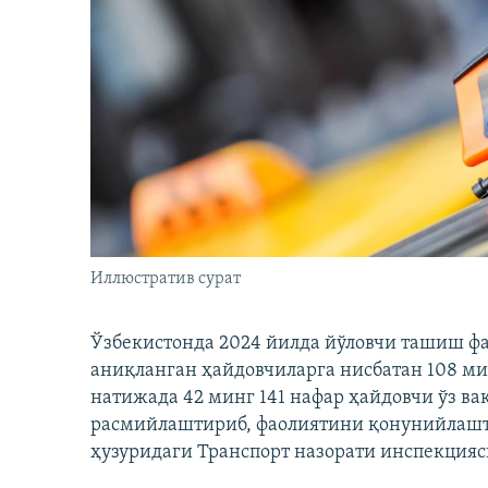
Иллюстратив сурат
Ўзбекистонда 2024 йилда йўловчи ташиш ф
аниқланган ҳайдовчиларга нисбатан 108 ми
натижада 42 минг 141 нафар ҳайдовчи ўз в
расмийлаштириб, фаолиятини қонунийлашти
ҳузуридаги Транспорт назорати инспекцияс