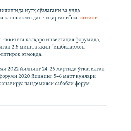
чилишида нутқ сўзлагани ва унда
ини қашшоқликдан чиқаргани”ни
айтгани
н Иккинчи халқаро инвестиция форумида,
лган 2,5 мингга яқин “ишбилармон
 иштирок этмоқда.
ми 2022 йилнинг 24-26 мартида ўтказилган
форуми 2020 йилнинг 5−6 март кунлари
онавирус пандемияси сабабли форум