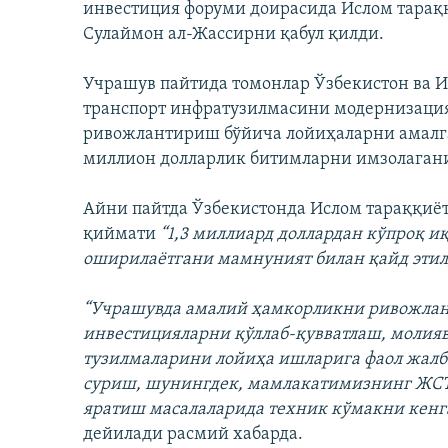
инвестиция форуми доирасида Ислом тарақ
Сулаймон ал-Жассирни қабул қилди.
Учрашув пайтида томонлар Ўзбекистон ва И
транспорт инфратузилмасини модернизаци
ривожлантириш бўйича лойиҳаларни амал
миллион долларлик битимларни имзолаган
Айни пайтда Ўзбекистонда Ислом тараққиё
қиймати
“1,3 миллиард доллардан кўпроқ 
оширилаётгани мамнуният билан қайд этил
“Учрашувда амалий ҳамкорликни ривожлант
инвестицияларни қўллаб-қувватлаш, молия
тузилмаларини лойиҳа ишларига фаол жалб
суриш, шунингдек, мамлакатимизнинг ЖС
яратиш масалаларида техник кўмакни кенг
дейилади расмий хабарда.