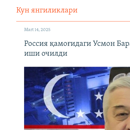
Кун янгиликлари
Mart 14, 2025
Россия қамоғидаги Усмон Бар
иши очилди