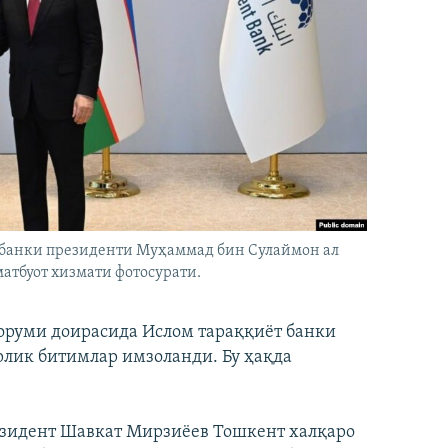
 банки президенти Муҳаммад бин Сулаймон ал
матбуот хизмати фотосурати.
оруми доирасида Ислом тараққиёт банки
лик битимлар имзоланди. Бу ҳақда
езидент Шавкат Мирзиёев Тошкент халқаро