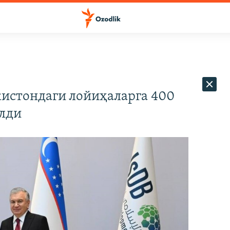
кистондаги лойиҳаларга 400
ўлди