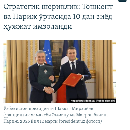
Стратегик шериклик: Тошкент
ва Париж ўртасида 10 дан зиёд
ҳужжат имзоланди
Ўзбекистон президенти Шавкат Мирзиёев
франциялик ҳамкасби Эммануэль Макрон билан,
Париж, 2025 йил 12 марти (president.uz фотоси)