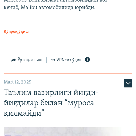
Mercedes-Benz хизмат автомобилидан воз
кечиб, Malibu автомобилида юрибди.
Кўпроқ ўқиш
Ўртоқлашинг
VPNсиз ўқиш
Mart 12, 2025
Таълим вазирлиги йиғди-
йиғдилар билан “муроса
қилмайди”