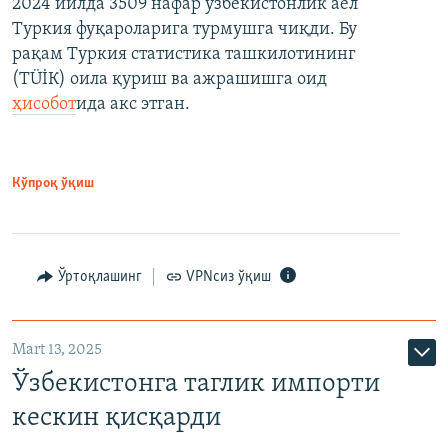
2024 йилда 3509 нафар ўзбекистонлик аёл
Туркия фуқароларига турмушга чиқди. Бу
рақам Туркия статистика ташкилотининг
(ТÜİК) оила қуриш ва ажрашишга оид
ҳисобот
ида акс этган.
Кўпроқ ўқиш
Ўртоқлашинг
VPNсиз ўқиш
Mart 13, 2025
Ўзбекистонга таглик импорти
кескин қисқарди