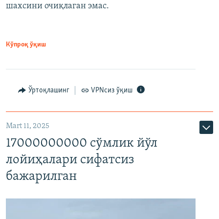
шахсини очиқлаган эмас.
Кўпроқ ўқиш
Ўртоқлашинг
VPNсиз ўқиш
Mart 11, 2025
17000000000 сўмлик йўл
лойиҳалари сифатсиз
бажарилган