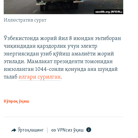
Иллюстратив сурат
Ўзбекистонда жорий йил 8 июндан эътиборан
чиқиндидан қарздорлик учун электр
энергиясидан узиб қўйиш амалиёти жорий
этилади. Мамлакат президенти томонидан
имзоланган 1044-сонли қонунда ана шундай
талаб
илгари сурилган
.
Кўпроқ ўқиш
Ўртоқлашинг
VPNсиз ўқиш