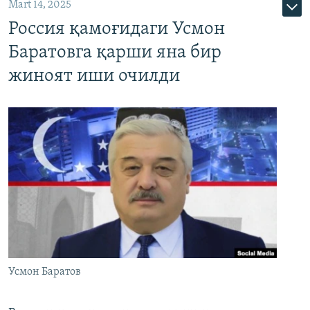
Mart 14, 2025
Россия қамоғидаги Усмон
Баратовга қарши яна бир
жиноят иши очилди
Усмон Баратов