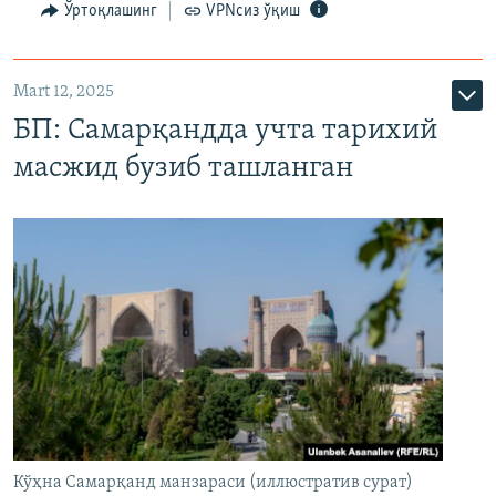
Ўртоқлашинг
VPNсиз ўқиш
Mart 12, 2025
БП: Самарқандда учта тарихий
масжид бузиб ташланган
Кўҳна Самарқанд манзараси (иллюстратив сурат)