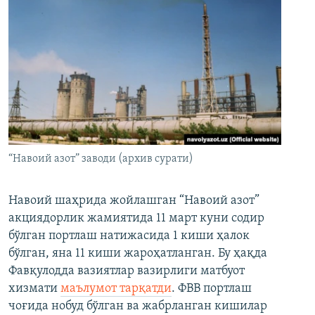
“Навоий азот” заводи (архив сурати)
Навоий шаҳрида жойлашган “Навоий азот”
акциядорлик жамиятида 11 март куни содир
бўлган портлаш натижасида 1 киши ҳалок
бўлган, яна 11 киши жароҳатланган. Бу ҳақда
Фавқулодда вазиятлар вазирлиги матбуот
хизмати
маълумот тарқатди
. ФВВ портлаш
чоғида нобуд бўлган ва жабрланган кишилар