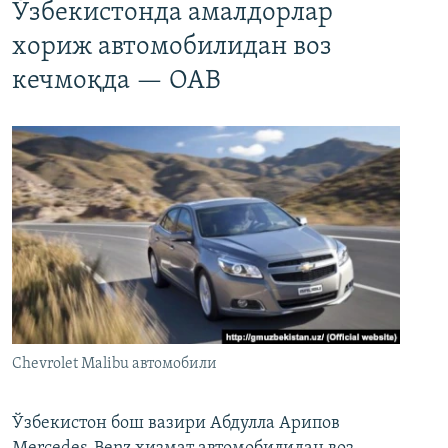
Ўзбекистонда амалдорлар
хориж автомобилидан воз
кечмоқда — ОАВ
Chevrolet Malibu автомобили
Ўзбекистон бош вазири Абдулла Арипов