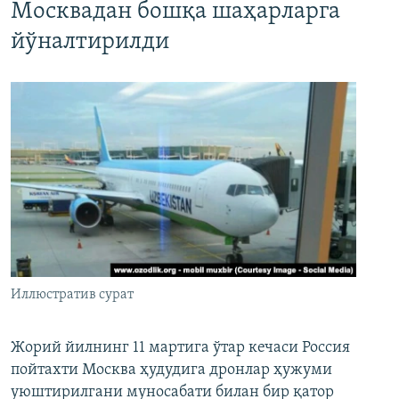
Москвадан бошқа шаҳарларга
йўналтирилди
Иллюстратив сурат
Жорий йилнинг 11 мартига ўтар кечаси Россия
пойтахти Москва ҳудудига дронлар ҳужуми
уюштирилгани муносабати билан бир қатор