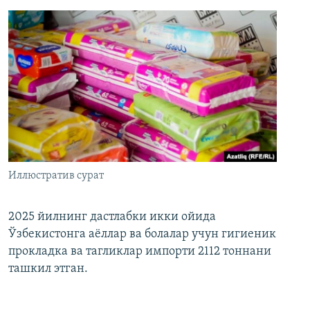
Иллюстратив сурат
2025 йилнинг дастлабки икки ойида
Ўзбекистонга аёллар ва болалар учун гигиеник
прокладка ва тагликлар импорти 2112 тоннани
ташкил этган.