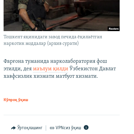
Тошкент яқинидаги завод печида ёқилаётган
наркотик моддалар (архив сурати)
Фарғона туманида нарколаборатория фош
этилди, дея
маълум қилди
Ўзбекистон Давлат
хавфсизлик хизмати матбуот хизмати.
Кўпроқ ўқиш
Ўртоқлашинг
VPNсиз ўқиш