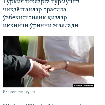
Туркияликларга турмушга
чиқаётганлар орасида
ўзбекистонлик қизлар
иккинчи ўринни эгаллади
Иллюстратив сурат