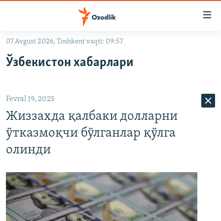
Линклар
Бош
мавзуларга
07 Avgust 2026, Toshkent vaqti: 09:57
ўтинг
OZODLIK SURISHTIRUVLARI
Асосий
Ўзбекистон хабарлари
OZODVIDEO
навигацияга
ўтинг
OZODARXIV
Қидиришга
Fevral 19, 2025
ўтинг
На русском
Жиззахда қалбаки долларни
ўтказмоқчи бўлганлар қўлга
ИЖТИМОИЙ ТАРМОҚЛАР
олинди
Озодлик бошқа тилларда