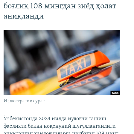
боғлиқ 108 мингдан зиёд ҳолат
аниқланди
Иллюстратив сурат
Ўзбекистонда 2024 йилда йўловчи ташиш
фаолияти билан ноқонуний шуғулланганлиги
аниқланган ҳайдовчиларга нисбатан 108 минг