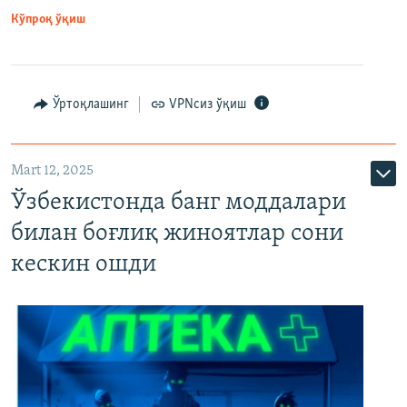
Кўпроқ ўқиш
Ўртоқлашинг
VPNсиз ўқиш
Mart 12, 2025
Ўзбекистонда банг моддалари
билан боғлиқ жиноятлар сони
кескин ошди