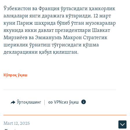
Ўзбекистон ва Франция ўртасидаги ҳамкорлик
алоқалари янги даражага кўтарилди. 12 март
куни Париж шаҳрида бўлиб ўтган музокаралар
якунида икки давлат президентлари Шавкат
Мирзиёев ва Эммануэль Макрон Стратегик
шериклик ўрнатиш тўғрисидаги қўшма
декларацияни қабул қилишган.
Кўпроқ ўқиш
Ўртоқлашинг
VPNсиз ўқиш
Mart 12, 2025