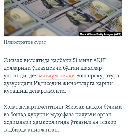
Иллюстратив сурат
Жиззах вилоятида қалбаки 51 минг АҚШ
долларини ўтказмоқчи бўлган шахслар
ушланди, дея
маълум қилди
Бош прокуратура
ҳузуридаги Иқтисодий жиноятларга қарши
курашиш департаменти.
Ҳолат департаментнинг Жиззах шаҳри бўлими
ва бошқа ҳуқуқни муҳофаза қилувчи орган
ходимлари ҳамкорлигида ўтказилган тезкор
тадбирда аниқланган.