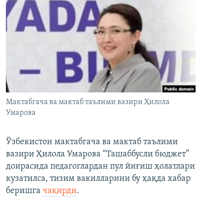
Мактабгача ва мактаб таълими вазири Ҳилола
Умарова
Ўзбекистон мактабгача ва мактаб таълими
вазири Ҳилола Умарова “Ташаббусли бюджет”
доирасида педагоглардан пул йиғиш ҳолатлари
кузатилса, тизим вакилларини бу ҳақда хабар
беришга
чақирди
.