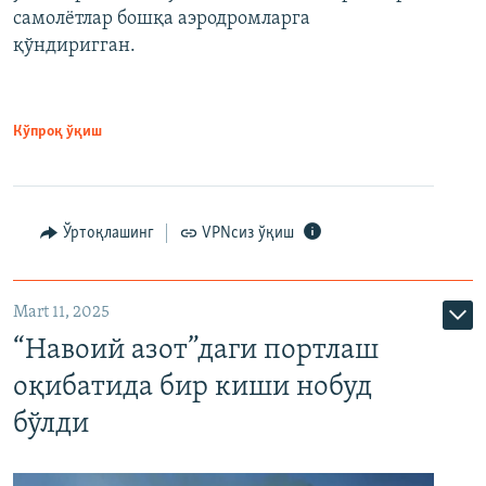
самолётлар бошқа аэродромларга
қўндиригган.
Кўпроқ ўқиш
Ўртоқлашинг
VPNсиз ўқиш
Mart 11, 2025
“Навоий азот”даги портлаш
оқибатида бир киши нобуд
бўлди