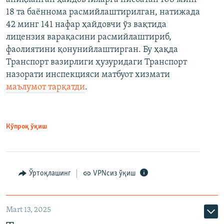
18 та баённома расмийлаштирилган, натижада
42 минг 141 нафар ҳайдовчи ўз вақтида
лицензия варақасини расмийлаштириб,
фаолиятини қонунийлаштирган. Бу ҳақда
Транспорт вазирлиги ҳузуридаги Транспорт
назорати инспекцияси матбуот хизмати
маълумот тарқатди
.
Кўпроқ ўқиш
Ўртоқлашинг
VPNсиз ўқиш
Mart 13, 2025