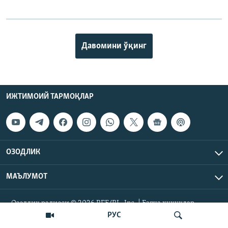
Давомини ўқинг
ИЖТИМОИЙ ТАРМОҚЛАР
ОЗОДЛИК
МАЪЛУМОТ
Озодлик радиоси © 2026 RFE/RL, Inc. | Барча ҳуқуқлар
ҳимояланган.
РУС