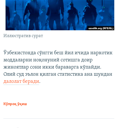
Иллюстратив сурат
Ўзбекистонда сўнгги беш йил ичида наркотик
моддаларни ноқонуний сотишга доир
жиноятлар сони икки бараварга кўпайди.
Олий суд эълон қилган статистика ана шундан
далолат беради
.
Кўпроқ ўқиш