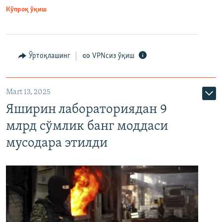
Кўпроқ ўқиш
Ўртоқлашинг
VPNсиз ўқиш
Mart 13, 2025
Яширин лабораториядан 9
млрд сўмлик банг моддаси
мусодара этилди