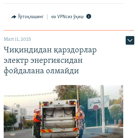
Ўртоқлашинг
VPNсиз ўқиш
Mart 11, 2025
Чиқиндидан қарздорлар
электр энергиясидан
фойдалана олмайди