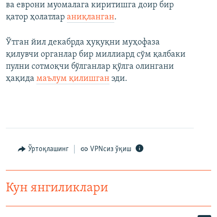
ва еврони муомалага киритишга доир бир
қатор ҳолатлар
аниқланган
.
Ўтган йил декабрда ҳуқуқни муҳофаза
қилувчи органлар бир миллиард сўм қалбаки
пулни сотмоқчи бўлганлар қўлга олингани
ҳақида
маълум қилишган
эди.
Ўртоқлашинг
VPNсиз ўқиш
Кун янгиликлари