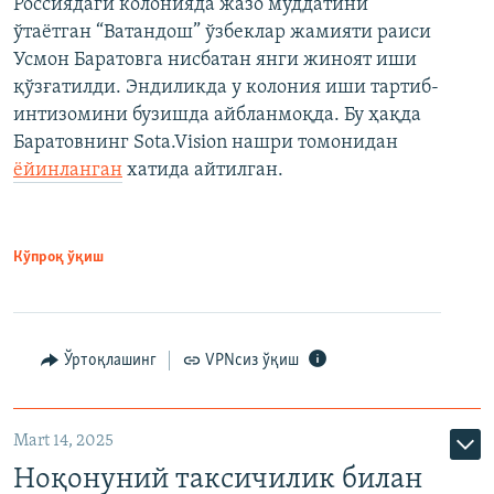
Россиядаги колонияда жазо муддатини
ўтаётган “Ватандош” ўзбеклар жамияти раиси
Усмон Баратовга нисбатан янги жиноят иши
қўзғатилди. Эндиликда у колония иши тартиб-
интизомини бузишда айбланмоқда. Бу ҳақда
Баратовнинг Sota.Vision нашри томонидан
ёйинланган
хатида айтилган.
Кўпроқ ўқиш
Ўртоқлашинг
VPNсиз ўқиш
Mart 14, 2025
Ноқонуний таксичилик билан