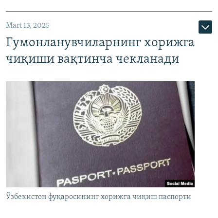
Mart 13, 2025
Гумонланувчиларнинг хорижга
чиқиши вақтинча чекланади
Ўзбекистон фуқаросининг хорижга чиқиш паспорти