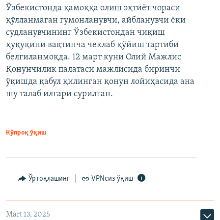
Ўзбекистонда қамоққа олиш эҳтиёт чораси
қўлланмаган гумонланувчи, айбланувчи ёки
судланувчининг Ўзбекистондан чиқиш
ҳуқуқини вақтинча чеклаб қўйиш тартиби
белгиланмоқда. 12 март куни Олий Мажлис
Қонунчилик палатаси мажлисида биринчи
ўқишда қабул қилинган қонун лойиҳасида ана
шу талаб илгари сурилган.
Кўпроқ ўқиш
Ўртоқлашинг
VPNсиз ўқиш
Mart 13, 2025