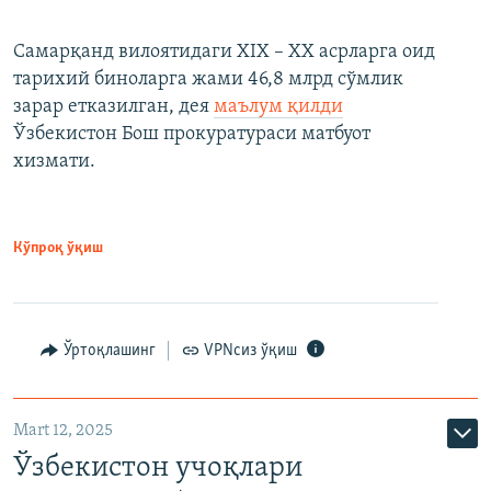
Самарқанд вилоятидаги XIX – XX асрларга оид
тарихий биноларга жами 46,8 млрд сўмлик
зарар етказилган, дея
маълум қилди
Ўзбекистон Бош прокуратураси матбуот
хизмати.
Кўпроқ ўқиш
Ўртоқлашинг
VPNсиз ўқиш
Mart 12, 2025
Ўзбекистон учоқлари