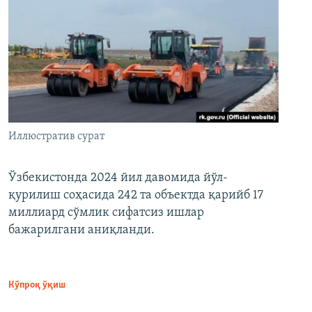
Иллюстратив сурат
Ўзбекистонда 2024 йил давомида йўл-
қурилиш соҳасида 242 та объектда қарийб 17
миллиард сўмлик сифатсиз ишлар
бажарилгани аниқланди.
Кўпроқ ўқиш