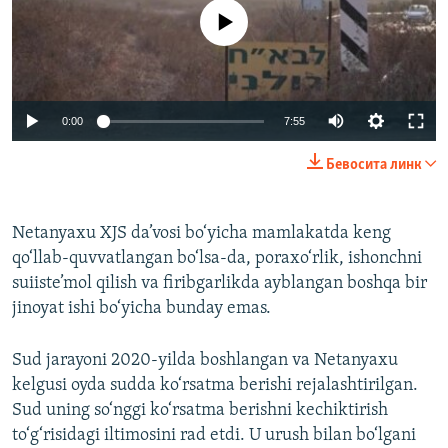
Айни дамда медиа-манба мавжуд эмас
Auto
0:00
7:55
240p
Бевосита линк
360p
Auto
240p
360p
480p
480p
Netanyaxu XJS da’vosi bo‘yicha mamlakatda keng
qo‘llab-quvvatlangan bo‘lsa-da, poraxo‘rlik, ishonchni
720p
720p
1080p
suiiste’mol qilish va firibgarlikda ayblangan boshqa bir
1080p
jinoyat ishi bo‘yicha bunday emas.
Sud jarayoni 2020-yilda boshlangan va Netanyaxu
kelgusi oyda sudda ko‘rsatma berishi rejalashtirilgan.
Sud uning so‘nggi ko‘rsatma berishni kechiktirish
to‘g‘risidagi iltimosini rad etdi. U urush bilan bo‘lgani