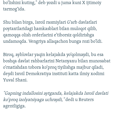
bo‘lishini kuting," deb yozdi u juma kuni X ijtimoiy
tarmog‘ida.
Shu bilan birga, Isroil rasmiylari G‘arb davlatlari
poytaxtlaridagi hamkasblari bilan muloqot qilib,
qamoqqa olish orderlarini e’tiborsiz qoldirishga
undamoqda. Vengriya allaqachon bunga rozi bo‘ldi.
Biroq, ayblovlar yaqin kelajakda yo‘qolmaydi, bu esa
boshqa davlat rahbarlarini Netanyaxu bilan munosabat
o‘rnatishdan tobora ko‘proq tiyilishga majbur qiladi,
deydi Isroil Demokratiya instituti katta ilmiy xodimi
Yuval Shani.
"Gapning indallosini aytganda, kelajakda Isroil davlati
ko‘proq izolyatsiyaga uchraydi,"
dedi u Reuters
agentligiga.