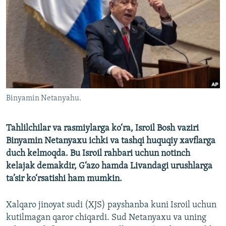
Binyamin Netanyahu.
Tahlilchilar va rasmiylarga ko‘ra, Isroil Bosh vaziri
Binyamin Netanyaxu ichki va tashqi huquqiy xavflarga
duch kelmoqda. Bu Isroil rahbari uchun notinch
kelajak demakdir, G‘azo hamda Livandagi urushlarga
ta’sir ko‘rsatishi ham mumkin.
Xalqaro jinoyat sudi (XJS) payshanba kuni Isroil uchun
kutilmagan qaror chiqardi. Sud Netanyaxu va uning