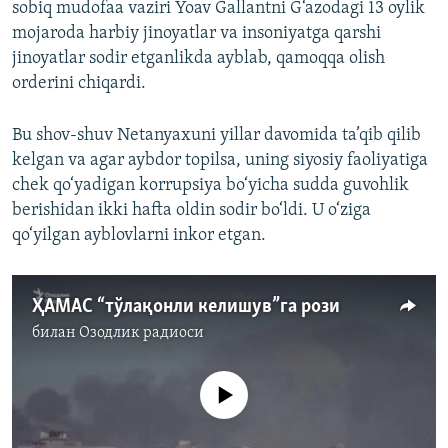
sobiq mudofaa vaziri Yoav Gallantni G‘azodagi 13 oylik
mojaroda harbiy jinoyatlar va insoniyatga qarshi
jinoyatlar sodir etganlikda ayblab, qamoqqa olish
orderini chiqardi.
Bu shov-shuv Netanyaxuni yillar davomida ta’qib qilib
kelgan va agar aybdor topilsa, uning siyosiy faoliyatiga
chek qo‘yadigan korrupsiya bo‘yicha sudda guvohlik
berishidan ikki hafta oldin sodir bo‘ldi. U o‘ziga
qo‘yilgan ayblovlarni inkor etgan.
ҲАМАС “тўлақонли келишув”га рози
билан
Озодлик радиоси
Айни дамда медиа-манба мавжуд эмас