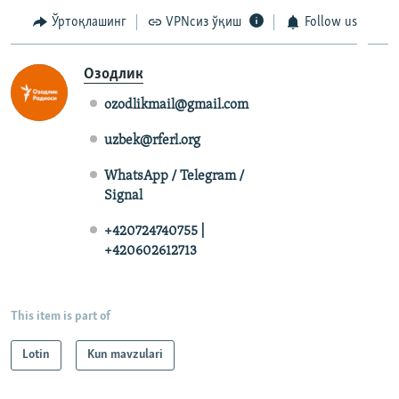
Ўртоқлашинг
VPNсиз ўқиш
Follow us
Озодлик
ozodlikmail@gmail.com
uzbek@rferl.org
WhatsApp / Telegram /
Signal
+420724740755 |
+420602612713
This item is part of
Lotin
Kun mavzulari