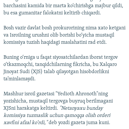
barchasini kamida bir marta ko‘chirishga majbur qildi,
bu esa gumanitar falokatni keltirib chiqardi.
Bosh vazir davlat bosh prokurorining nima xato ketgani
va Isroilning urushni olib borishi bo‘yicha mustaqil
komissiya tuzish haqidagi maslahatini rad etdi.
Buning o‘rniga u faqat siyosatchilardan iborat tergov
o‘tkazmoqchi, tanqidchilarning fikricha, bu Xalqaro
Jinoyat Sudi (XJS) talab qilayotgan hisobdorlikni
ta’minlamaydi.
Mashhur isroil gazetasi "Yedioth Ahronoth"ning
yozishicha, mustaqil tergovga buyruq berilmagani
XJSni harakatga keltirdi.
"Netanyaxu bunday
komissiya tuzmaslik uchun qamoqqa olish orderi
xavfini afzal ko‘rdi,"
deb yozdi gazeta juma kuni.