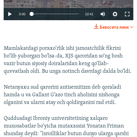
Auto
0:00
10:41
240p
Бевосита линк
360p
Auto
240p
360p
480p
480p
Mamlakatdagi poraxo‘rlik ishi jamoatchilik fikrini
bo‘lib yuborgan bo‘lsa-da, XJS qaroridan so‘ng bosh
720p
720p
1080p
vazir butun siyosiy doiralaridan keng qo‘llab-
1080p
quvvatlash oldi. Bu unga notinch davrdagi dalda bo‘ldi.
Netanyaxu sud qarorini antisemitizm deb qoraladi
hamda u va Gallant G‘azo tinch aholisini nishonga
olganini va ularni atay och qoldirganini rad etdi.
Quddusdagi Ibroniy universitetining xalqaro
munosabatlar bo‘yicha mutaxassisi Yonatan Friman
shunday deydi: "Isroilliklar butun dunyo ularga qarshi