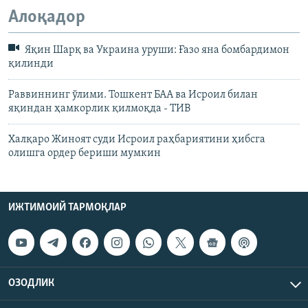
Алоқадор
Яқин Шарқ ва Украина уруши: Ғазо яна бомбардимон
қилинди
Раввиннинг ўлими. Тошкент БАА ва Исроил билан
яқиндан ҳамкорлик қилмоқда - ТИВ
Халқаро Жиноят суди Исроил раҳбариятини ҳибсга
олишга ордер бериши мумкин
ИЖТИМОИЙ ТАРМОҚЛАР
ОЗОДЛИК