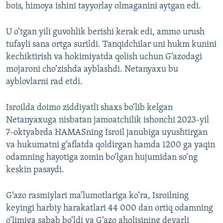
bois, himoya ishini tayyorlay olmaganini aytgan edi.
U o‘tgan yili guvohlik berishi kerak edi, ammo urush
tufayli sana ortga surildi. Tanqidchilar uni hukm kunini
kechiktirish va hokimiyatda qolish uchun G‘azodagi
mojaroni cho‘zishda ayblashdi. Netanyaxu bu
ayblovlarni rad etdi.
Isroilda doimo ziddiyatli shaxs bo‘lib kelgan
Netanyaxuga nisbatan jamoatchilik ishonchi 2023-yil
7-oktyabrda HAMASning Isroil janubiga uyushtirgan
va hukumatni g‘aflatda qoldirgan hamda 1200 ga yaqin
odamning hayotiga zomin bo‘lgan hujumidan so‘ng
keskin pasaydi.
G‘azo rasmiylari ma’lumotlariga ko‘ra, Isroilning
keyingi harbiy harakatlari 44 000 dan ortiq odamning
o‘limiga sabab bo‘ldi va G‘azo aholisining deyarli