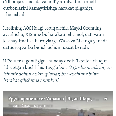
e’tibor qaratmoqda va milliy armiya tinch aholi
qurbonlarini kamaytirishga harakat qilganiga
ishonishadi.
Isroilning AQSHdagi sobiq elchisi Maykl Orenning
aytishicha, XJSning bu harakati, ehtimol, qat’iyatni
kuchaytiradi va harbiylarga G‘azo va Livanga yanada
qattiqroq zarba berish uchun ruxsat beradi.
U Reuters agentligiga shunday dedi: "Isroilda chuqur
ildiz otgan kuchli his-tuyg‘u bor
: “Agar bizni qilayotgan
ishimiz uchun hukm qilsalar, bor kuchimiz bilan
harakat qilishimiz mumkin.
"
Уруш хроникаси: Украина | Яқин Шарқ - Сурияга Ливандан қочқинлар оқими
билан
Озодлик радиоси