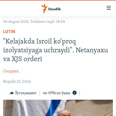
Линклар
Бош
мавзуларга
06 Avgust 2026, Toshkent vaqti: 18:04
ўтинг
OZODLIK SURISHTIRUVLARI
Асосий
LOTIN
OZODVIDEO
навигацияга
"Kelajakda Isroil ko‘proq
ўтинг
OZODARXIV
izolyatsiyaga uchraydi". Netanyaxu
Қидиришга
ўтинг
va XJS orderi
На русском
Озодлик
ИЖТИМОИЙ ТАРМОҚЛАР
Noyabr 27, 2024
Ўртоқлашинг
VPNсиз ўқиш
Озодлик бошқа тилларда