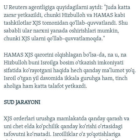
U Reuters agentligiga quyidagilarni aytdi: "Juda katta
zarar yetkazildi, chunki Hizbulloh va HAMAS kabi
tashkilotlar XJS tomonidan qo‘llab-quvvatlandi. Shu
sababli ular narxni yanada oshirishlari mumkin,
chunki XJS ularni qo‘llab-quvvatlamoqda."
HAMAS XJS qarorini olqishlagan bo‘lsa-da, na u, na
Hizbulloh buni Isroilga bosim o‘tkazish imkoniyati
sifatida ko‘rayotgani haqida hech qanday ma’lumot yo‘q.
Isroil o‘tgan yil davomida ikkala guruhga ham, tinch
aholiga ham katta talafot yetkazdi.
SUD JARAYONI
XJS orderlari urushga mamlakatda qanday qarash va
uni chet elda ko‘pchilik qanday ko‘rishi o‘rtasidagi
tafovutni ko‘rsatadi. Isroilliklar o‘z yo‘qotishlariga