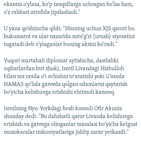
ekanini o‘ylasa, ko‘p tanqidlarga uchragan bo‘lsa ham,
o‘z rahbari atrofida jipslashadi."
U yana qo‘shimcha qildi: "Shuning uchun XJS qarori bu
hukumatni va ular nazarida noto‘g‘ri (urush) siyosatini
tugatadi deb o‘ylaganlar buning aksini ko‘radi."
Yuqori martabali diplomat aytishicha, dastlabki
oqibatlardan biri shuki, Isroil Livandagi Hizbulloh
bilan tez orada o‘t ochishni to‘xtatishi yoki G‘azoda
HAMAS qo‘lida garovda qolgan odamlarni qaytarish
bo‘yicha kelishuvga erishishi ehtimoli kamroq.
Isroilning Nyu-Yorkdagi bosh konsuli Ofir Akunis
shunday dedi: "Bu dahshatli qaror Livanda kelishuvga
erishish va garovga olinganlar masalasi bo‘yicha kelgusi
muzokaralar imkoniyatlariga jiddiy zarar yetkazdi."