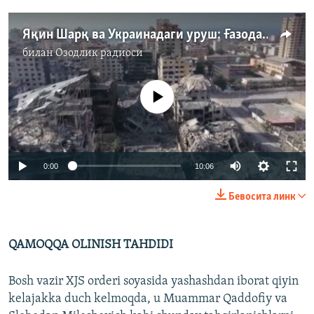
Яқин Шарқ ва Украинадаги уруш: Ғазода 1 ярим миллион аҳоли уйларини тарк этган
билан
Озодлик радиоси
Айни дамда медиа-манба мавжуд эмас
Auto
0:00
10:06
240p
Бевосита линк
360p
Auto
240p
360p
480p
480p
QAMOQQA OLINISH TAHDIDI
720p
720p
1080p
Bosh vazir XJS orderi soyasida yashashdan iborat qiyin
1080p
kelajakka duch kelmoqda, u Muammar Qaddofiy va