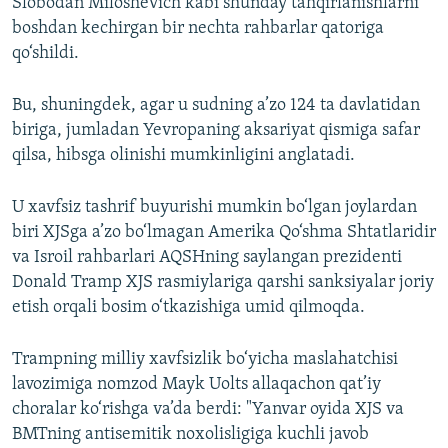
Slobodan Miloshevich kabi shunday tahqirlanishlarni
boshdan kechirgan bir nechta rahbarlar qatoriga
qo‘shildi.
Bu, shuningdek, agar u sudning a’zo 124 ta davlatidan
biriga, jumladan Yevropaning aksariyat qismiga safar
qilsa, hibsga olinishi mumkinligini anglatadi.
U xavfsiz tashrif buyurishi mumkin bo‘lgan joylardan
biri XJSga a’zo bo‘lmagan Amerika Qo‘shma Shtatlaridir
va Isroil rahbarlari AQSHning saylangan prezidenti
Donald Tramp XJS rasmiylariga qarshi sanksiyalar joriy
etish orqali bosim o‘tkazishiga umid qilmoqda.
Trampning milliy xavfsizlik bo‘yicha maslahatchisi
lavozimiga nomzod Mayk Uolts allaqachon qat’iy
choralar ko‘rishga va’da berdi: "Yanvar oyida XJS va
BMTning antisemitik noxolisligiga kuchli javob