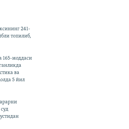
ксининг 241-
йбли топилиб,
а 165-моддаси
тганликда
стика ва
олда 5 йил
зарарни
 суд
 устидан