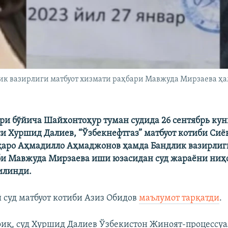
к вазирлиги матбуот хизмати раҳбари Мавжуда Мирзаева ҳ
и бўйича Шайхонтоҳур туман судида 26 сентябрь ку
си Хуршид Далиев, “Ўзбекнефтгаз” матбуот котиби Си
аро Аҳмадилло Аҳмаджонов ҳамда Бандлик вазирлиг
би Мавжуда Мирзаева иши юзасидан суд жараёни ниҳо
илинди.
й суд матбуот котиби Азиз Обидов
маълумот тарқатди
.
иқ, суд Хуршид Далиев Ўзбекистон Жиноят-процессуа