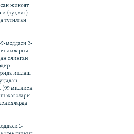
осан жиноят
си (туҳмат)
да тутилган
9-моддаси 2-
 йиғимларни
дан олинган
одир
ларида ишлаш
қуқидан
 (99 миллион
иш жазолари
лонияларда
оддаси 1-
 кодексининг