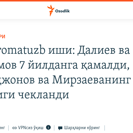
РИ
omаtuzb иши: Далиев ва
ов 7 йилданга қамалди,
жонов ва Мирзаеванинг
иги чекланди
инг
VPNсиз ўқиш
Шарҳларни кўринг