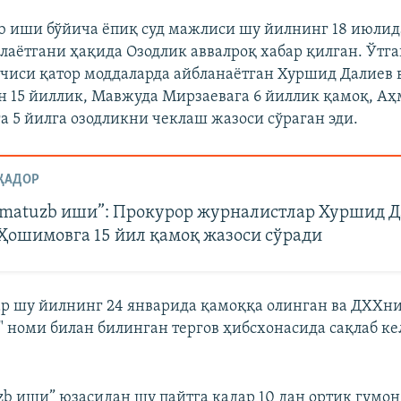
 иши бўйича ёпиқ суд мажлиси шу йилнинг 18 июлид
елаётгани ҳақида Озодлик аввалроқ хабар қилган. Ўтг
вчиси қатор моддаларда айбланаётган Хуршид Далиев 
 15 йиллик, Мавжуда Мирзаевага 6 йиллик қамоқ, А
 5 йилга озодликни чеклаш жазоси сўраган эди.
ҚАДОР
mаtuzb иши”: Прокурор журналистлар Хуршид Д
Ҳошимовга 15 йил қамоқ жазоси сўради
р шу йилнинг 24 январида қамоққа олинган ва ДХХн
" номи билан билинган тергов ҳибсхонасида сақлаб к
b иши” юзасидан шу пайтга қадар 10 дан ортиқ гумо