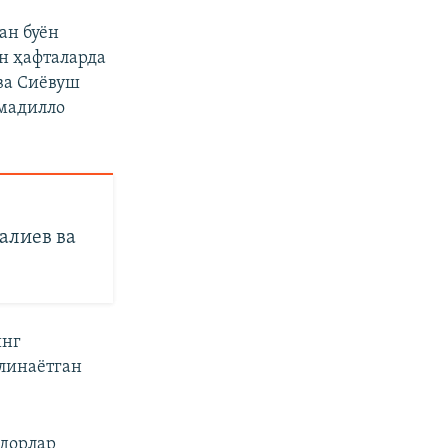
ан буён
ан ҳафталарда
ва Сиёвуш
ҳмадилло
алиев ва
инг
елинаётган
ндорлар