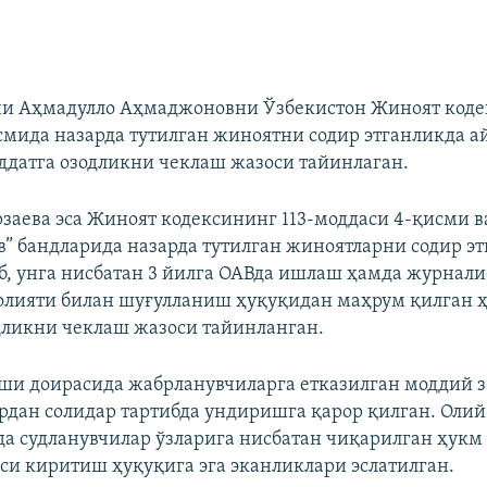
чи Аҳмадулло Аҳмаджоновни Ўзбекистон Жиноят коде
смида назарда тутилган жиноятни содир этганликда а
уддатга озодликни чеклаш жазоси тайинлаган.
аева эса Жиноят кодексининг 113-моддаси 4-қисми в
 “в” бандларида назарда тутилган жиноятларни содир э
б, унга нисбатан 3 йилга ОАВда ишлаш ҳамда журнали
олияти билан шуғулланиш ҳуқуқидан маҳрум қилган ҳ
дликни чеклаш жазоси тайинланган.
ши доирасида жабрланувчиларга етказилган моддий 
рдан солидар тартибда ундиришга қарор қилган. Олий
а судланувчилар ўзларига нисбатан чиқарилган ҳукм
си киритиш ҳуқуқига эга эканликлари эслатилган.