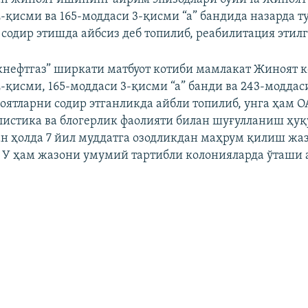
2-қисми ва 165-моддаси 3-қисми “а” бандида назарда т
содир этишда айбсиз деб топилиб, реабилитация этилг
кнефтгаз” ширкати матбуот котиби мамлакат Жиноят 
2-қисми, 165-моддаси 3-қисми “а” банди ва 243-моддас
оятларни содир этганликда айбли топилиб, унга ҳам 
истика ва блогерлик фаолияти билан шуғулланиш ҳу
н ҳолда 7 йил муддатга озодликдан маҳрум қилиш жа
 У ҳам жазони умумий тартибли колонияларда ўташи 