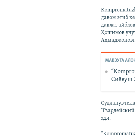
Kompromаtuzb
давом этиб к
давлат айбло
Ҳошимов учун
Аҳмаджоновга
МАВЗУГА АЛО
“Kompro
Сиёвуш 
Судланувчила
"Гвардейский
эди.
“Kompromatuz