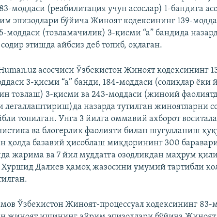
83-моддаси (реабилитация учун асослар) 1-бандига ас
м эпизодлари бўйича Жиноят кодексининг 139-модда
65-моддаси (товламачилик) 3-қисми “а” бандида назар
содир этишда айбсиз деб топиб, оқлаган.
Human.uz асосчиси Ўзбекистон Жиноят кодексининг 13
оддаси 3-қисми “а” банди, 184-моддаси (солиқлар ёки
ин товлаш) 3-қисми ва 243-моддаси (жиноий фаолият
 легаллаштириш)да назарда тутилган жиноятларни с
йбли топилган. Унга 3 йилга оммавий ахборот восита
истика ва блогерлик фаолияти билан шуғулланиш ҳу
н ҳолда базавий ҳисоблаш миқдорининг 300 баравари
да жарима ва 7 йил муддатга озодликдан маҳрум қил
 Хуршид Далиев қамоқ жазосини умумий тартибли ко
тилган.
ов Ўзбекистон Жиноят-процессуал кодексининг 83-м
ан жиноят ишининг айрим эпизодлари бўйича Жиноят