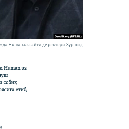
амда Human.uz сайти директори Хуршид
ни Human.uz
ёвуш
и собиқ
ясига етиб,
л