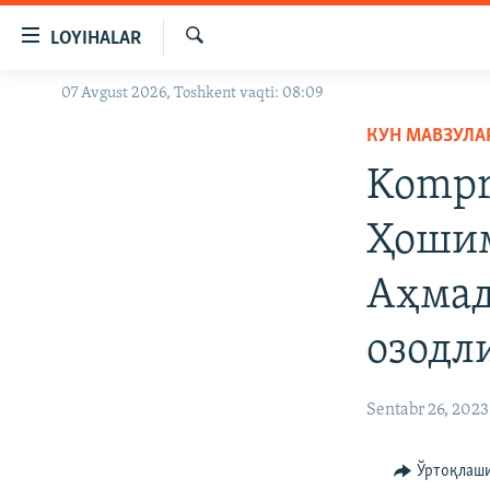
Линклар
LOYIHALAR
Бош
мавзуларга
Излаш
07 Avgust 2026, Toshkent vaqti: 08:09
OZODLIK SURISHTIRUVLARI
ўтинг
Асосий
КУН МАВЗУЛА
OZODVIDEO
навигацияга
Kompr
OZODARXIV
ўтинг
Қидиришга
Ҳошим
ўтинг
Аҳмад
озодл
Sentabr 26, 2023
Ўртоқлаш