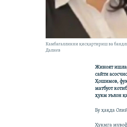
Камбағалликни қисқартириш ва бандли
Далиев
Жиноят ишлар
сайти асосчи
Ҳошимов, фуқ
матбуот коти
ҳукм эълон қ
Бу ҳақда Оли
Ҳукмга мувоф