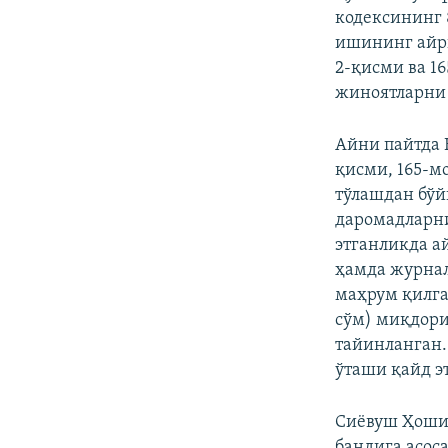
кодексининг 
ишининг айри
2-қисми ва 1
жиноятларни 
Айни пайтда 
қисми, 165-м
тўлашдан бўй
даромадларни
этганликда а
ҳамда журнал
маҳрум қилга
сўм) миқдори
тайинланган.
ўташи қайд э
Сиёвуш Ҳошим
бандига асос