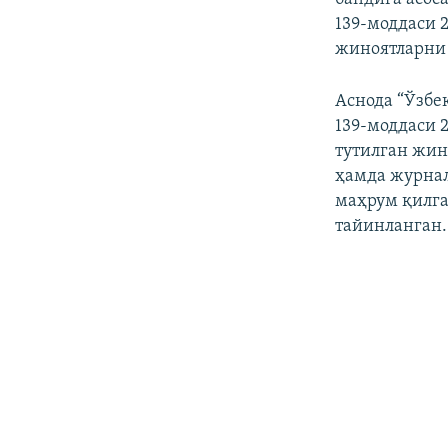
139-моддаси 
жиноятларни 
Аснода “Ўзбе
139-моддаси 
тутилган жин
ҳамда журнал
маҳрум қилга
тайинланган.