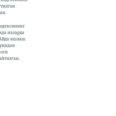
утилган
ан.
кодексининг
ида назарда
ОАВда ишлаш
қуқидан
зоси
айтилган.