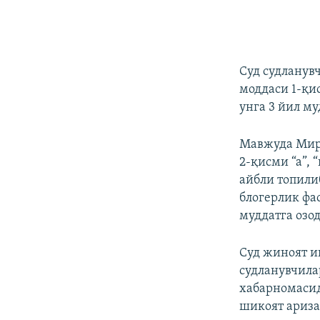
Суд судланув
моддаси 1-қи
унга 3 йил м
Мавжуда Мирз
2-қисми “а”,
айбли топили
блогерлик фа
муддатга озо
Суд жиноят и
судланувчила
хабарномасид
шикоят ариза