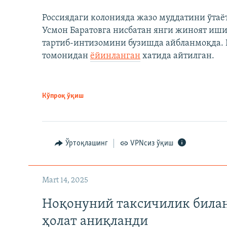
Россиядаги колонияда жазо муддатини ўтаё
Усмон Баратовга нисбатан янги жиноят иши
тартиб-интизомини бузишда айбланмоқда. Б
томонидан
ёйинланган
хатида айтилган.
Кўпроқ ўқиш
Ўртоқлашинг
VPNсиз ўқиш
Mart 14, 2025
Ноқонуний таксичилик билан
ҳолат аниқланди