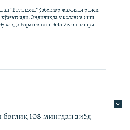
тган “Ватандош” ўзбеклар жамияти раиси
 қўзғатилди. Эндиликда у колония иши
у ҳақда Баратовнинг Sota.Vision нашри
 боғлиқ 108 мингдан зиёд