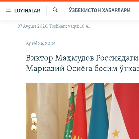
Линклар
ЎЗБЕКИСТОН ХАБАРЛАРИ
LOYIHALAR
Бош
мавзуларга
Излаш
07 Avgust 2026, Toshkent vaqti: 16:41
OZODLIK SURISHTIRUVLARI
ўтинг
Асосий
OZODVIDEO
Aprel 26, 2024
навигацияга
OZODARXIV
ўтинг
Виктор Маҳмудов Россиядаги
Қидиришга
Марказий Осиёга босим ўтка
ўтинг