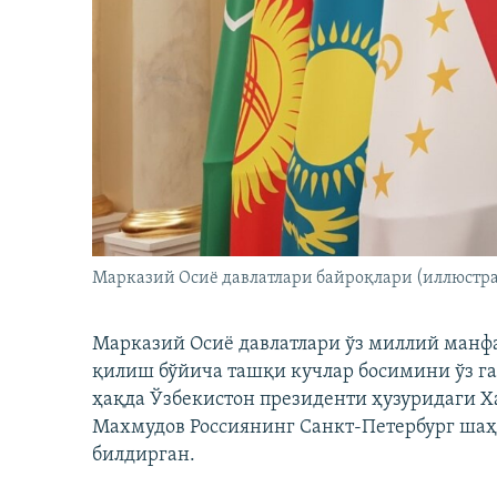
Марказий Осиё давлатлари байроқлари (иллюстра
Марказий Осиё давлатлари ўз миллий манфа
қилиш бўйича ташқи кучлар босимини ўз г
ҳақда Ўзбекистон президенти ҳузуридаги 
Махмудов Россиянинг Санкт-Петербург шаҳ
билдирган.