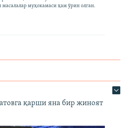
 масалалар муҳокамаси ҳам ўрин олган.
атовга қарши яна бир жиноят