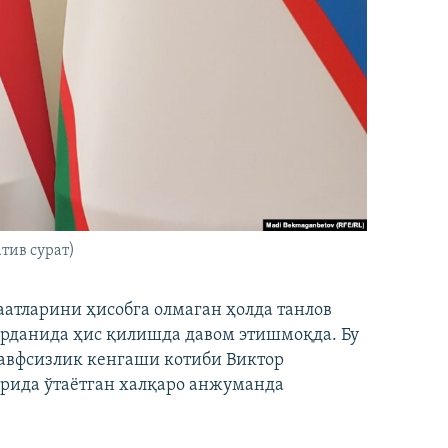
тив сурат)
атларини ҳисобга олмаган ҳолда танлов
арданида ҳис қилишда давом этишмоқда. Бу
Хавфсизлик кенгаши котиби Виктор
рида ўтаётган халқаро анжуманда