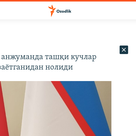
 анжуманда ташқи кучлар
заётганидан нолиди