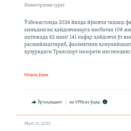
Иллюстратив сурат
Ўзбекистонда 2024 йилда йўловчи ташиш ф
аниқланган ҳайдовчиларга нисбатан 108 ми
натижада 42 минг 141 нафар ҳайдовчи ўз в
расмийлаштириб, фаолиятини қонунийлашти
ҳузуридаги Транспорт назорати инспекцияс
Кўпроқ ўқиш
Ўртоқлашинг
VPNсиз ўқиш
Mart 13, 2025