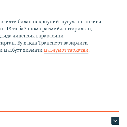
аолияти билан ноқонуний шуғулланганлиги
нг 18 та баённома расмийлаштирилган,
ақтида лицензия варақасини
рган. Бу ҳақда Транспорт вазирлиги
и матбуот хизмати
маълумот тарқатди
.