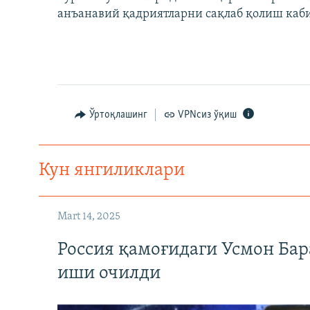
анъанавий қадриятларни сақлаб қолиш каби
Ўртоқлашинг
VPNсиз ўқиш
Кун янгиликлари
Mart 14, 2025
Россия қамоғидаги Усмон Бар
иши очилди