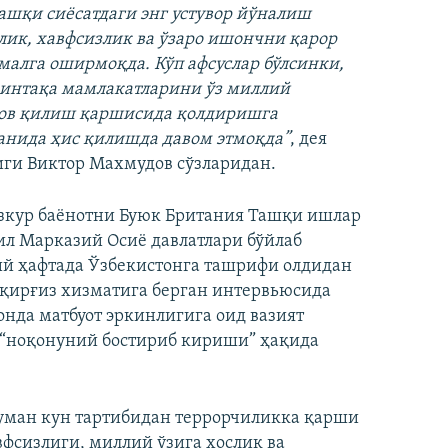
ашқи сиёсатдаги энг устувор йўналиш
лик, хавфсизлик ва ўзаро ишончни қарор
малга оширмоқда. Кўп афсуслар бўлсинки,
минтақа мамлакатларини ўз миллий
лов қилиш қаршисида қолдиришга
анида ҳис қилишда давом этмоқда”
, дея
иги Виктор Махмудов сўзларидан.
зкур баёнотни Буюк Британия Ташқи ишлар
ил Марказий Осиё давлатлари бўйлаб
ий ҳафтада Ўзбекистонга ташрифи олдидан
 қирғиз хизматига берган интервьюсида
нда матбуот эркинлигига оид вазият
 “ноқонуний бостириб кириши” ҳақида
жуман кун тартибидан террорчиликка қарши
фсизлиги, миллий ўзига хослик ва