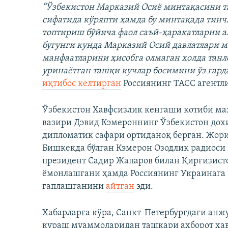
“Ўзбекистон Марказий Осиё минтақасини т
сифатида кўряпти ҳамда бу минтақада тинч
топтириш бўйича фаол саъй-ҳаракатларни а
бугунги кунда Марказий Осий давлатлари 
манфаатларини ҳисобга олмаган ҳолда тан
уринаётган ташқи кучлар босимини ўз гард
иқтибос келтирган
Россиянинг ТАСС агентл
Ўзбекистон Хавфсизлик кенгаши котиби ма
вазири Дэвид Кэмероннинг Ўзбекистон дох
дипломатик сафари ортиданоқ берган. Жор
Бишкекда бўлган Кэмерон Озодлик радиоси
президент Садир Жапаров билан Қирғизисто
ёмонлашгани ҳамда Россиянинг Украинага
гаплашганини
айтган
эди.
Хабарларга кўра, Санкт-Петербургдаги ан
кураш муаммоларидан ташқари ахборот хав