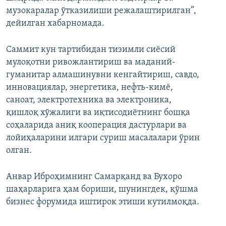
музокаралар ўтказилиши режалаштирилган”,
дейилган хабарномада.
Саммит кун тартибидан тизимли сиёсий
мулоқотни ривожлантириш ва маданий-
гуманитар алмашинувни кенгайтириш, савдо,
инновациялар, энергетика, нефть-кимё,
саноат, электротехника ва электроника,
қишлоқ хўжалиги ва иқтисодиётнинг бошқа
соҳаларида аниқ кооперация дастурлари ва
лойиҳаларини илгари суриш масалалари ўрин
олган.
Анвар Иброҳимнинг Самарқанд ва Бухоро
шаҳарларига ҳам бориши, шунингдек, қўшма
бизнес форумида иштирок этиши кутилмоқда.