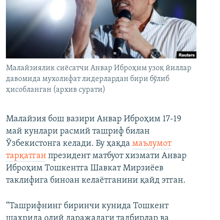
Малайзиялик сиёсатчи Анвар Иброҳим узоқ йиллар
давомида мухолифат лидерлардан бири бўлиб
ҳисобланган (архив сурати)
Малайзия бош вазири Анвар Иброҳим 17-19
май кунлари расмий ташриф билан
Ўзбекистонга келади. Бу ҳақда
маълумот
тарқатган
президент матбуот хизмати Анвар
Иброҳим Тошкентга Шавкат Мирзиёев
таклифига биноан келаётганини қайд этган.
“Ташрифнинг биринчи кунида Тошкент
шаҳрида олий даражадаги тадбирлар ва