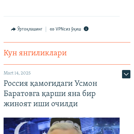
Ўртоқлашинг
VPNсиз ўқиш
Кун янгиликлари
Mart 14, 2025
Россия қамоғидаги Усмон
Баратовга қарши яна бир
жиноят иши очилди