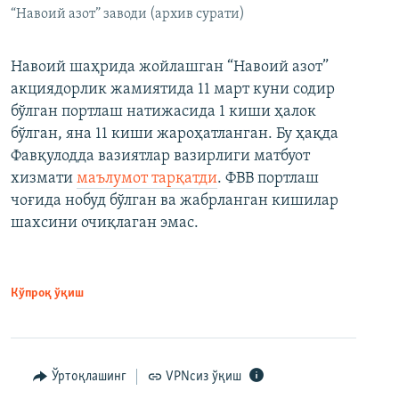
“Навоий азот” заводи (архив сурати)
Навоий шаҳрида жойлашган “Навоий азот”
акциядорлик жамиятида 11 март куни содир
бўлган портлаш натижасида 1 киши ҳалок
бўлган, яна 11 киши жароҳатланган. Бу ҳақда
Фавқулодда вазиятлар вазирлиги матбуот
хизмати
маълумот тарқатди
. ФВВ портлаш
чоғида нобуд бўлган ва жабрланган кишилар
шахсини очиқлаган эмас.
Кўпроқ ўқиш
Ўртоқлашинг
VPNсиз ўқиш