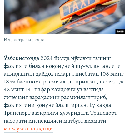
Иллюстратив сурат
Ўзбекистонда 2024 йилда йўловчи ташиш
фаолияти билан ноқонуний шуғулланганлиги
аниқланган ҳайдовчиларга нисбатан 108 минг
18 та баённома расмийлаштирилган, натижада
42 минг 141 нафар ҳайдовчи ўз вақтида
лицензия варақасини расмийлаштириб,
фаолиятини қонунийлаштирган. Бу ҳақда
Транспорт вазирлиги ҳузуридаги Транспорт
назорати инспекцияси матбуот хизмати
маълумот тарқатди
.