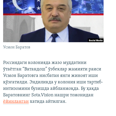
Усмон Баратов
Россиядаги колонияда жазо муддатини
ўтаётган “Ватандош” ўзбеклар жамияти раиси
Усмон Баратовга нисбатан янги жиноят иши
қўзғатилди. Эндиликда у колония иши тартиб-
интизомини бузишда айбланмоқда. Бу ҳақда
Баратовнинг Sota.Vision нашри томонидан
ёйинланган
хатида айтилган.