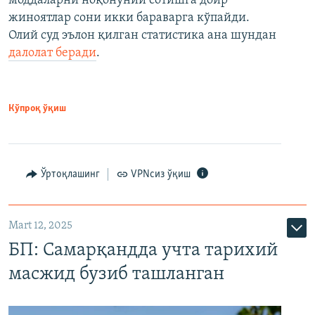
моддаларни ноқонуний сотишга доир
жиноятлар сони икки бараварга кўпайди.
Олий суд эълон қилган статистика ана шундан
далолат беради
.
Кўпроқ ўқиш
Ўртоқлашинг
VPNсиз ўқиш
Mart 12, 2025
БП: Самарқандда учта тарихий
масжид бузиб ташланган