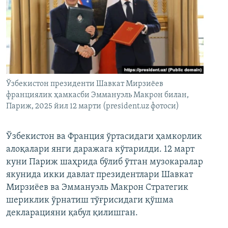
Ўзбекистон президенти Шавкат Мирзиёев
франциялик ҳамкасби Эммануэль Макрон билан,
Париж, 2025 йил 12 марти (president.uz фотоси)
Ўзбекистон ва Франция ўртасидаги ҳамкорлик
алоқалари янги даражага кўтарилди. 12 март
куни Париж шаҳрида бўлиб ўтган музокаралар
якунида икки давлат президентлари Шавкат
Мирзиёев ва Эммануэль Макрон Стратегик
шериклик ўрнатиш тўғрисидаги қўшма
декларацияни қабул қилишган.