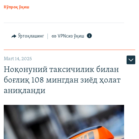
Кўпроқ ўқиш
Ўртоқлашинг
VPNсиз ўқиш
Mart 14, 2025
Ноқонуний таксичилик билан
боғлиқ 108 мингдан зиёд ҳолат
аниқланди