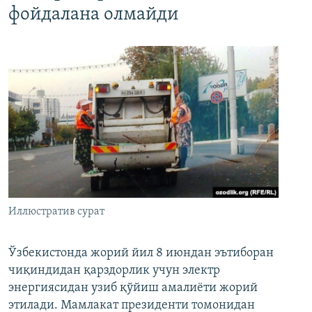
фойдалана олмайди
Иллюстратив сурат
Ўзбекистонда жорий йил 8 июндан эътиборан
чиқиндидан қарздорлик учун электр
энергиясидан узиб қўйиш амалиёти жорий
этилади. Мамлакат президенти томонидан