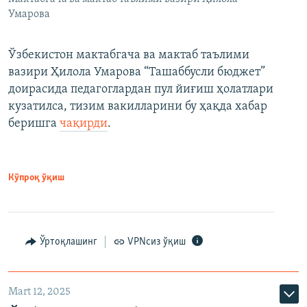
Умарова
Ўзбекистон мактабгача ва мактаб таълими
вазири Ҳилола Умарова “Ташаббусли бюджет”
доирасида педагоглардан пул йиғиш ҳолатлари
кузатилса, тизим вакилларини бу ҳақда хабар
беришга
чақирди
.
Кўпроқ ўқиш
Ўртоқлашинг
VPNсиз ўқиш
Mart 12, 2025