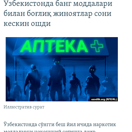
Ўзбекистонда банг моддалари
билан боғлиқ жиноятлар сони
кескин ошди
Иллюстратив сурат
Ўзбекистонда сўнгги беш йил ичида наркотик