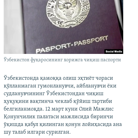
Ўзбекистон фуқаросининг хорижга чиқиш паспорти
Ўзбекистонда қамоққа олиш эҳтиёт чораси
қўлланмаган гумонланувчи, айбланувчи ёки
судланувчининг Ўзбекистондан чиқиш
ҳуқуқини вақтинча чеклаб қўйиш тартиби
белгиланмоқда. 12 март куни Олий Мажлис
Қонунчилик палатаси мажлисида биринчи
ўқишда қабул қилинган қонун лойиҳасида ана
шу талаб илгари сурилган.