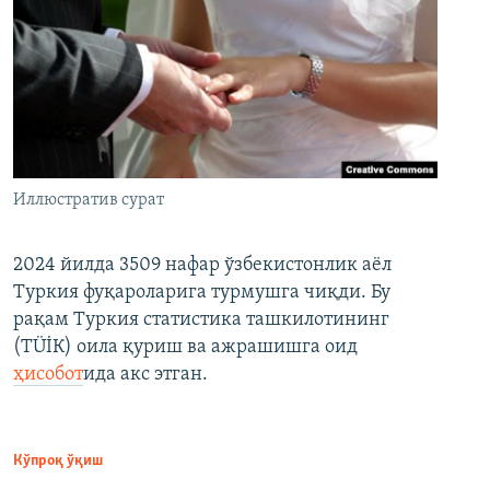
Иллюстратив сурат
2024 йилда 3509 нафар ўзбекистонлик аёл
Туркия фуқароларига турмушга чиқди. Бу
рақам Туркия статистика ташкилотининг
(ТÜİК) оила қуриш ва ажрашишга оид
ҳисобот
ида акс этган.
Кўпроқ ўқиш