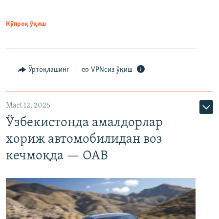
Кўпроқ ўқиш
Ўртоқлашинг
VPNсиз ўқиш
Mart 12, 2025
Ўзбекистонда амалдорлар
хориж автомобилидан воз
кечмоқда — ОАВ