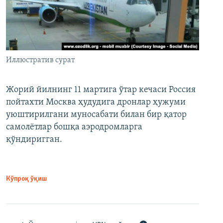
Иллюстратив сурат
Жорий йилнинг 11 мартига ўтар кечаси Россия
пойтахти Москва ҳудудига дронлар ҳужуми
уюштирилгани муносабати билан бир қатор
самолётлар бошқа аэродромларга
қўндиригган.
Кўпроқ ўқиш