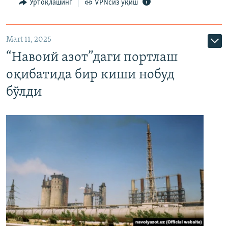
Ўртоқлашинг
VPNсиз ўқиш
Mart 11, 2025
“Навоий азот”даги портлаш
оқибатида бир киши нобуд
бўлди