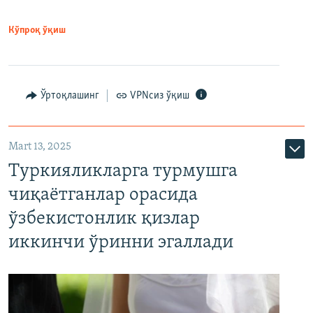
Кўпроқ ўқиш
Ўртоқлашинг
VPNсиз ўқиш
Mart 13, 2025
Туркияликларга турмушга
чиқаётганлар орасида
ўзбекистонлик қизлар
иккинчи ўринни эгаллади