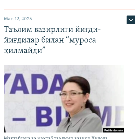
Mart 12, 2025
Таълим вазирлиги йиғди-
йиғдилар билан “муроса
қилмайди”
Мактабгача ва мактаб таълими вазири Ҳилола