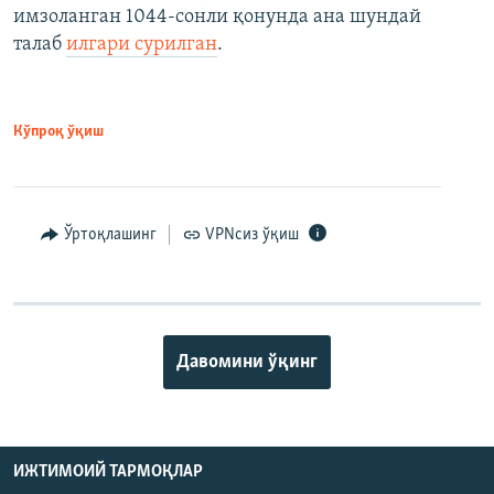
имзоланган 1044-сонли қонунда ана шундай
талаб
илгари сурилган
.
Кўпроқ ўқиш
Ўртоқлашинг
VPNсиз ўқиш
Давомини ўқинг
ИЖТИМОИЙ ТАРМОҚЛАР