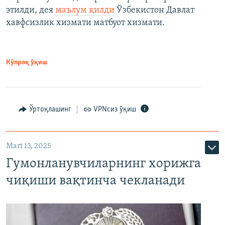
этилди, дея
маълум қилди
Ўзбекистон Давлат
хавфсизлик хизмати матбуот хизмати.
Кўпроқ ўқиш
Ўртоқлашинг
VPNсиз ўқиш
Mart 13, 2025
Гумонланувчиларнинг хорижга
чиқиши вақтинча чекланади