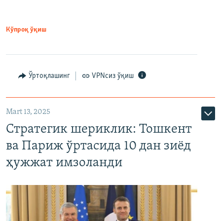
Кўпроқ ўқиш
Ўртоқлашинг
VPNсиз ўқиш
Mart 13, 2025
Стратегик шериклик: Тошкент
ва Париж ўртасида 10 дан зиёд
ҳужжат имзоланди