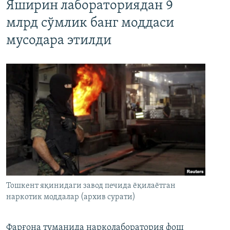
Яширин лабораториядан 9
млрд сўмлик банг моддаси
мусодара этилди
Тошкент яқинидаги завод печида ёқилаётган
наркотик моддалар (архив сурати)
Фарғона туманида нарколаборатория фош