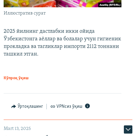
Иллюстратив сурат
2025 йилнинг дастлабки икки ойида
Ўзбекистонга аёллар ва болалар учун гигиеник
прокладка ва тагликлар импорти 2112 тоннани
ташкил этган.
Кўпроқ ўқиш
Ўртоқлашинг
VPNсиз ўқиш
Mart 13, 2025