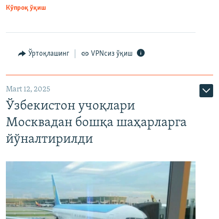
Кўпроқ ўқиш
Ўртоқлашинг
VPNсиз ўқиш
Mart 12, 2025
Ўзбекистон учоқлари
Москвадан бошқа шаҳарларга
йўналтирилди