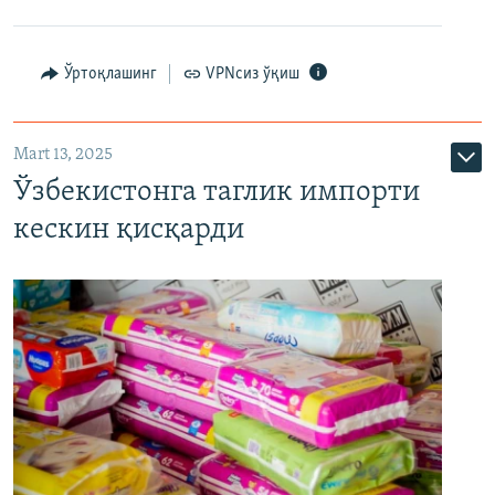
Ўртоқлашинг
VPNсиз ўқиш
Mart 13, 2025
Ўзбекистонга таглик импорти
кескин қисқарди