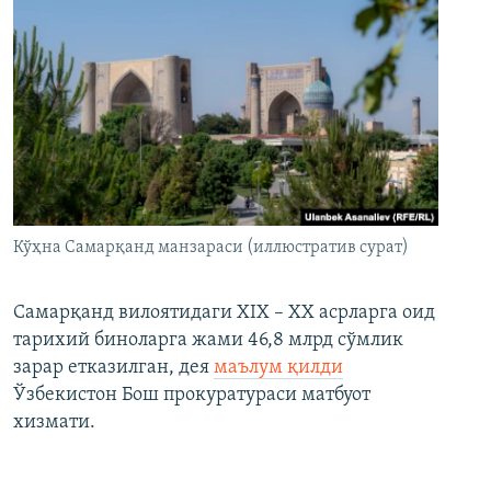
Кўҳна Самарқанд манзараси (иллюстратив сурат)
Самарқанд вилоятидаги XIX – XX асрларга оид
тарихий биноларга жами 46,8 млрд сўмлик
зарар етказилган, дея
маълум қилди
Ўзбекистон Бош прокуратураси матбуот
хизмати.