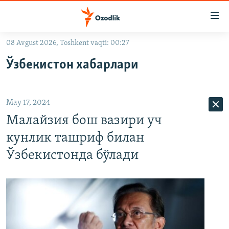
Линклар
Бош
мавзуларга
08 Avgust 2026, Toshkent vaqti: 00:27
ўтинг
OZODLIK SURISHTIRUVLARI
Асосий
Ўзбекистон хабарлари
OZODVIDEO
навигацияга
ўтинг
OZODARXIV
Қидиришга
May 17, 2024
ўтинг
На русском
Малайзия бош вазири уч
кунлик ташриф билан
ИЖТИМОИЙ ТАРМОҚЛАР
Ўзбекистонда бўлади
Озодлик бошқа тилларда