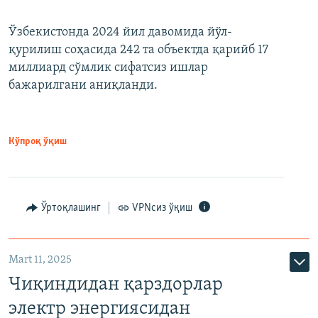
Ўзбекистонда 2024 йил давомида йўл-
қурилиш соҳасида 242 та объектда қарийб 17
миллиард сўмлик сифатсиз ишлар
бажарилгани аниқланди.
Кўпроқ ўқиш
Ўртоқлашинг
VPNсиз ўқиш
Mart 11, 2025
Чиқиндидан қарздорлар
электр энергиясидан