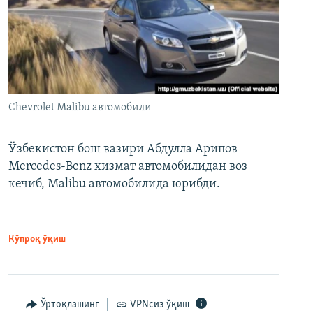
Chevrolet Malibu автомобили
Ўзбекистон бош вазири Абдулла Арипов
Mercedes-Benz хизмат автомобилидан воз
кечиб, Malibu автомобилида юрибди.
Кўпроқ ўқиш
Ўртоқлашинг
VPNсиз ўқиш