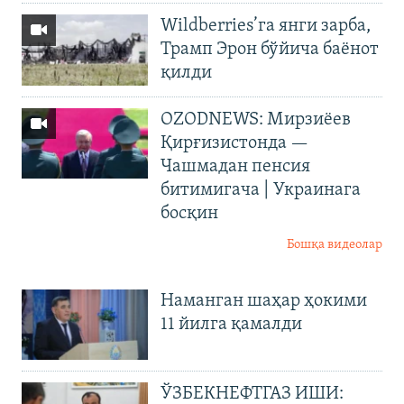
Wildberries’га янги зарба,
Трамп Эрон бўйича баёнот
қилди
OZODNEWS: Мирзиёев
Қирғизистонда —
Чашмадан пенсия
битимигача | Украинага
босқин
Бошқа видеолар
Наманган шаҳар ҳокими
11 йилга қамалди
ЎЗБЕКНЕФТГАЗ ИШИ: