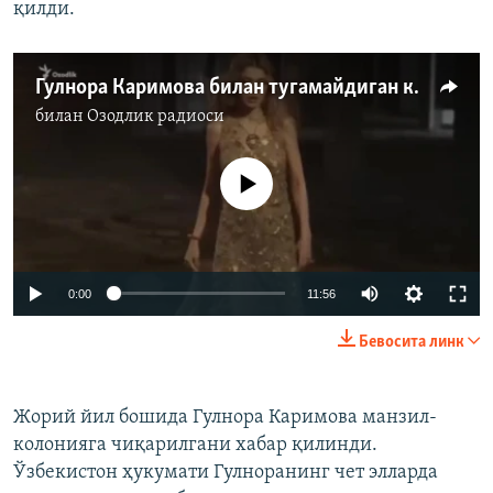
қилди.
Гулнора Каримова билан тугамайдиган коррупция ва “янги Гугуша”лар
билан
Озодлик радиоси
Айни дамда медиа-манба мавжуд эмас
Auto
0:00
11:56
240p
Бевосита линк
360p
Auto
240p
360p
480p
480p
Жорий йил бошида Гулнора Каримова манзил-
колонияга чиқарилгани хабар қилинди.
720p
720p
1080p
Ўзбекистон ҳукумати Гулноранинг чет элларда
1080p