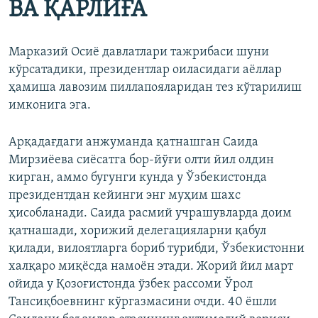
ВА ҚАРЛИҒА
Марказий Осиё давлатлари тажрибаси шуни
кўрсатадики, президентлар оиласидаги аёллар
ҳамиша лавозим пиллапояларидан тез кўтарилиш
имконига эга.
Арқадағдаги анжуманда қатнашган Саида
Мирзиёева сиёсатга бор-йўғи олти йил олдин
кирган, аммо бугунги кунда у Ўзбекистонда
президентдан кейинги энг муҳим шахс
ҳисобланади. Саида расмий учрашувларда доим
қатнашади, хорижий делегацияларни қабул
қилади, вилоятларга бориб турибди, Ўзбекистонни
халқаро миқёсда намоён этади. Жорий йил март
ойида у Қозоғистонда ўзбек рассоми Ўрол
Тансиқбоевнинг кўргазмасини очди. 40 ёшли