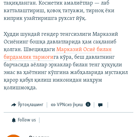
тақиқланган. Косметик амалиётлар — лаб
катталаштириш, қовоқ татуажи, тирноқ ёки
киприк узайтиришга рухсат йўқ.
Ҳудди шундай гендер тенгсизлиги Марказий
Осиёнинг бошқа давлатларида ҳам сақланиб
қолган. Швециядаги
Марказий Осиё билан
бирдамлик тармоғи
га кўра, беш давлатнинг
барчасида аёллар эркаклар билан тенг ҳуқуқли
эмас ва ҳаётнинг кўпгина жабҳаларида мустақил
қарор қабул қилиш имконидан маҳрум
қолишмоқда.
Ўртоқлашинг
VPNсиз ўқиш
Follow us