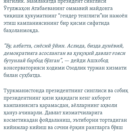
янгилик. Мамлакатда президент синглиси
Ўғулжаҳон Атабаеванинг оммавий майдонга
чиқиши ҳукуматнинг “гендер тенглиги”ни намоён
этиш кампаниясининг бир қисми сифатида
баҳоланмоқда.
“Бу, албатта, сиёсий ўйин. Аслида, бизда дунёвий,
демократияга асосланган ва ҳуқуқий давлат ғояси
бутунлай барбод бўлган”
, — дейди Ашхобод
консерваторияси ходими Озодлик турман хизмати
билан суҳбатда.
Туркманистонда президентнинг синглиси ва собиқ
президентнинг қизи ҳақидаги кенг ахборот
кампаниясига қарамасдан, аёлларнинг аҳволи
ҳануз ачинарли. Давлат хизматчиларига
косметикадан фойдаланиш, эътиборни тортадиган
кийимлар кийиш ва сочни ёрқин рангларга бўяш