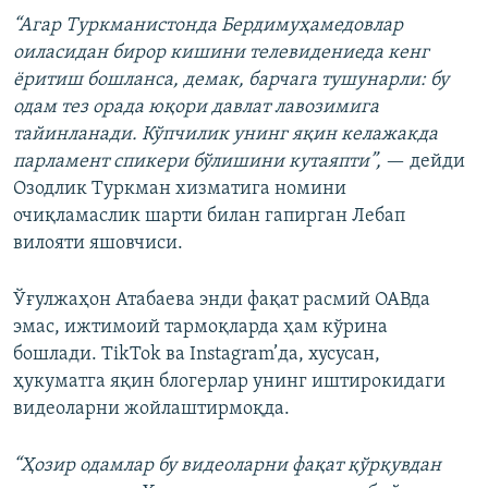
“Агар Туркманистонда Бердимуҳамедовлар
оиласидан бирор кишини телевидениеда кенг
ёритиш бошланса, демак, барчага тушунарли: бу
одам тез орада юқори давлат лавозимига
тайинланади. Кўпчилик унинг яқин келажакда
парламент спикери бўлишини кутаяпти”,
— дейди
Озодлик Туркман хизматига номини
очиқламаслик шарти билан гапирган Лебап
вилояти яшовчиси.
Ўғулжаҳон Атабаева энди фақат расмий ОАВда
эмас, ижтимоий тармоқларда ҳам кўрина
бошлади. TikTok ва Instagram’да, хусусан,
ҳукуматга яқин блогерлар унинг иштирокидаги
видеоларни жойлаштирмоқда.
“Ҳозир одамлар бу видеоларни фақат қўрқувдан