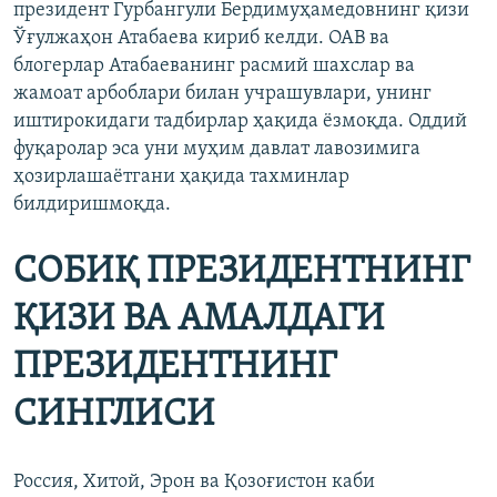
президент Гурбангули Бердимуҳамедовнинг қизи
Ўғулжаҳон Атабаева кириб келди. ОАВ ва
блогерлар Атабаеванинг расмий шахслар ва
жамоат арбоблари билан учрашувлари, унинг
иштирокидаги тадбирлар ҳақида ёзмоқда. Оддий
фуқаролар эса уни муҳим давлат лавозимига
ҳозирлашаётгани ҳақида тахминлар
билдиришмоқда.
СОБИҚ ПРЕЗИДЕНТНИНГ
ҚИЗИ ВА АМАЛДАГИ
ПРЕЗИДЕНТНИНГ
СИНГЛИСИ
Россия, Хитой, Эрон ва Қозоғистон каби