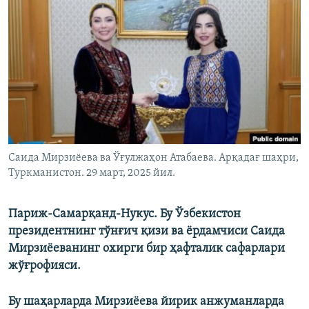
Саида Мирзиёева ва Ўғулжаҳон Атабаева. Арқадағ шаҳри,
Туркманистон. 29 март, 2025 йил.
Париж-Самарқанд-Нукус. Бу Ўзбекистон
президентнинг тўнғич қизи ва ёрдамчиси Саида
Мирзиёеванинг охирги бир ҳафталик сафарлари
жўғрофияси.
Бу шаҳарларда Мирзиёева йирик анжуманларда