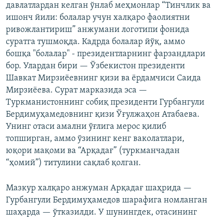
давлатлардан келган ўнлаб меҳмонлар “Тинчлик ва
ишонч йили: болалар учун халқаро фаолиятни
ривожлантириш” анжумани логотипи фонида
суратга тушмоқда. Кадрда болалар йўқ, аммо
бошқа "болалар" - президентларнинг фарзандлари
бор. Улардан бири — Ўзбекистон президенти
Шавкат Мирзиёевнинг қизи ва ёрдамчиси Саида
Мирзиёева. Сурат марказида эса —
Туркманистоннинг собиқ президенти Гурбангули
Бердимуҳамедовнинг қизи Ўғулжаҳон Атабаева.
Унинг отаси амални ўғлига мерос қилиб
топширган, аммо ўзининг кенг ваколатлари,
юқори мақоми ва “Арқадағ” (туркманчадан
“ҳомий”) титулини сақлаб қолган.
Мазкур халқаро анжуман Арқадағ шаҳрида —
Гурбангули Бердимуҳамедов шарафига номланган
шаҳарда — ўтказилди. У шунингдек, отасининг