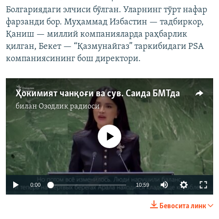
Болгариядаги элчиси бўлган. Уларнинг тўрт нафар
фарзанди бор. Муҳаммад Избастин — тадбиркор,
Қаниш — миллий компанияларда раҳбарлик
қилган, Бекет — “Қазмунайгаз” таркибидаги PSA
компаниясининг бош директори.
Ҳокимият чанқоғи ва сув. Саида БМТда
билан
Озодлик радиоси
Айни дамда медиа-манба мавжуд эмас
Auto
0:00
10:59
240p
Бевосита линк
360p