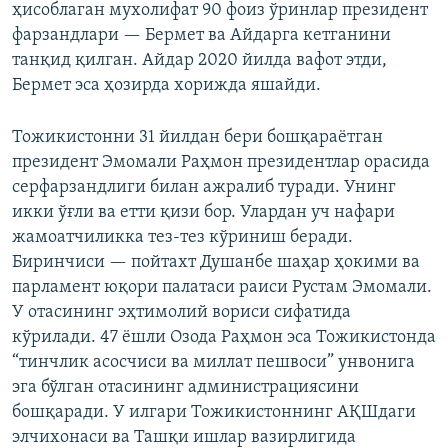
ҳисоблаган мухолифат 90 фоиз ўринлар президент
фарзандлари — Бермет ва Айдарга кетганини
танқид қилган. Айдар 2020 йилда вафот этди,
Бермет эса ҳозирда хорижда яшайди.
Тожикистонни 31 йилдан бери бошқараётган
президент Эмомали Раҳмон президентлар орасида
серфарзандлиги билан ажралиб туради. Унинг
икки ўғли ва етти қизи бор. Улардан уч нафари
жамоатчиликка тез-тез кўриниш беради.
Биринчиси — пойтахт Душанбе шаҳар ҳокими ва
парламент юқори палатаси раиси Рустам Эмомали.
У отасининг эҳтимолий вориси сифатида
кўрилади. 47 ёшли Озода Раҳмон эса Тожикистонда
“тинчлик асосчиси ва миллат пешвоси” унвонига
эга бўлган отасининг администрациясини
бошқаради. У илгари Тожикистоннинг АҚШдаги
элчихонаси ва Ташқи ишлар вазирлигида