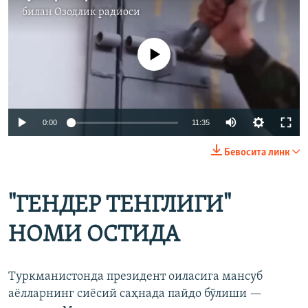
билан
Озодлик радиоси
Айни дамда медиа-манба мавжуд эмас
Auto
0:00
11:35
240p
Бевосита линк
360p
Auto
240p
360p
480p
480p
"ГЕНДЕР ТЕНГЛИГИ"
720p
720p
1080p
НОМИ ОСТИДА
1080p
Туркманистонда президент оиласига мансуб
аёлларнинг сиёсий саҳнада пайдо бўлиши —