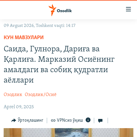
Линклар
Бош
мавзуларга
09 Avgust 2026, Toshkent vaqti: 14:17
ўтинг
OZODLIK SURISHTIRUVLARI
Асосий
КУН МАВЗУЛАРИ
OZODVIDEO
навигацияга
Саида, Гулнора, Дариға ва
ўтинг
OZODARXIV
Қарлиға. Марказий Осиёнинг
Қидиришга
ўтинг
амалдаги ва собиқ қудратли
На русском
аёллари
ИЖТИМОИЙ ТАРМОҚЛАР
Озодлик
Озодлик/Осиё
Aprel 09, 2025
Ўртоқлашинг
VPNсиз ўқиш
Озодлик бошқа тилларда