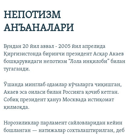
Auto
240p
360p
480p
480p
НЕПОТИЗМ
720p
720p
1080p
АНЪАНАЛАРИ
1080p
Бундан 20 йил аввал - 2005 йил апрелида
Қирғизистонда биринчи президент Асқар Акаев
бошқарувидаги непотизм “Лола инқилоби” билан
тугаганди.
Ўшанда минглаб одамлар кўчаларга чиқишган,
Акаев эса оиласи билан Россияга қочиб кетган.
Собиқ президент ҳануз Москвада истиқомат
қилмоқда.
Норозиликлар парламент сайловларидан кейин
бошланган — натижалар сохталаштирилган, деб