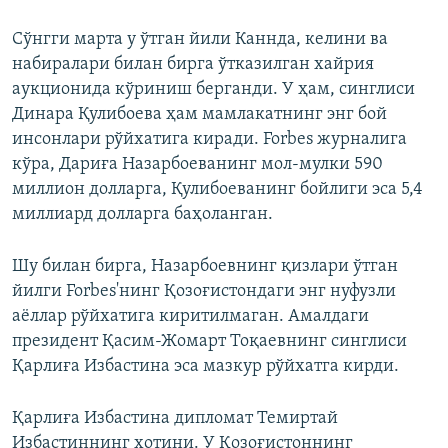
Сўнгги марта у ўтган йили Каннда, келини ва
набиралари билан бирга ўтказилган хайрия
аукционида кўриниш берганди. У ҳам, синглиси
Динара Қулибоева ҳам мамлакатнинг энг бой
инсонлари рўйхатига киради. Forbes журналига
кўра, Дариға Назарбоеванинг мол-мулки 590
миллион долларга, Қулибоеванинг бойлиги эса 5,4
миллиард долларга баҳоланган.
Шу билан бирга, Назарбоевнинг қизлари ўтган
йилги Forbes'нинг Қозоғистондаги энг нуфузли
аёллар рўйхатига киритилмаган. Амалдаги
президент Қасим-Жомарт Тоқаевнинг синглиси
Қарлиға Избастина эса мазкур рўйхатга кирди.
Қарлиға Избастина дипломат Темиртай
Избастиннинг хотини. У Қозоғистоннинг