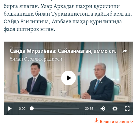
бирга яшаган. Улар Арқадағ шаҳри қурилиши
бошланиши билан Туркманистонга қайтиб келган.
ОАВда ёзилишича, Атабаев шаҳар қурилишида
фаол иштирок этган.
Саида Мирзиёева: Сайланмаган, аммо сийланган президентнинг тўнғичи
билан
Озодлик радиоси
Айни дамда медиа-манба мавжуд эмас
Auto
0:00
30:55
240p
Бевосита линк
360p