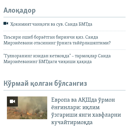
Алоқадор
Ҳокимият чанқоғи ва сув. Саида БМТда
Таъсири ошиб бораётган биринчи қиз. Саида
Мирзиёевани отасининг ўрнига тайёрлашяптими?
"Гулноранинг изидан кетмоқда" – тармоқлар Саида
Мирзиёеванинг БМТдаги чиқиши ҳақида
Кўрмай қолган бўлсангиз
Европа ва АҚШда ўрмон
ёнғинлари: иқлим
ўзгариши янги хавфларни
кучайтирмоқда