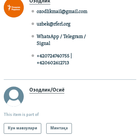
Озодлик
ozodlikmail@gmail.com
uzbek@rferl.org
WhatsApp / Telegram /
Signal
+420724740755 |
+420602612713
Озодлик/Осиё
This item is part of
Кун мавзулари
Минтақа