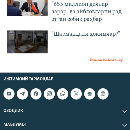
"655 миллион доллар
зарар" ва айбловларни рад
этган собиқ раҳбар
"Шармандали ҳокимлар?"
Бошқа мақолалар
ИЖТИМОИЙ ТАРМОҚЛАР
ОЗОДЛИК
МАЪЛУМОТ