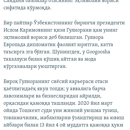
Саидани баъзилар отасининг эҳтимолий вориси
сифатида кўрмоқда.
Бир пайтлар Ўзбекистоннинг биринчи президенти
Ислом Каримовнинг қизи Гулнорани ҳам унинг
эҳтимолий вориси деб билишган. Гулнора
Европада дипломатик фаолият юритган, катта
таъсирга эга бўлган. Шунингдек, у Googoosha
тахаллуси билан қўшиқ айтган ва мода
кўргазмалари уюштирган.
Бироқ Гулноранинг сиёсий карьераси отаси
ҳаётлигидаёқ якун топди; у аввалига барча
лавозимлари ва бизнесларидан айрилди,
орқасидан қамоққа ташланди. 2020 йил март
ойида Тошкент суди уни жиноий уюшма тузиш,
товламачилик, маблағларни ўзлаштириш ва ювиш
айблари билан 13 йил 4 ой муддатга қамоққа ҳукм