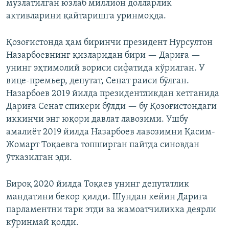
музлатилган юзлаб миллион долларлик
активларини қайтаришга уринмоқда.
Қозоғистонда ҳам биринчи президент Нурсултон
Назарбоевнинг қизларидан бири — Дариға —
унинг эҳтимолий вориси сифатида кўрилган. У
вице-премьер, депутат, Сенат раиси бўлган.
Назарбоев 2019 йилда президентликдан кетганида
Дариға Сенат спикери бўлди — бу Қозоғистондаги
иккинчи энг юқори давлат лавозими. Ушбу
амалиёт 2019 йилда Назарбоев лавозимни Қасим-
Жомарт Тоқаевга топширган пайтда синовдан
ўтказилган эди.
Бироқ 2020 йилда Тоқаев унинг депутатлик
мандатини бекор қилди. Шундан кейин Дариға
парламентни тарк этди ва жамоатчиликка деярли
кўринмай қолди.