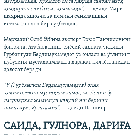
изоҳламоқда. Ҳукмдор оила ҳақида салбий изоҳ
қолдириш оқибатсиз қолмайди”,
— дейди Мари
шаҳрида яшовчи ва исмини очиқлашшни
истамаган яна бир суҳбатдош.
Марказий Осиё бўйича эксперт Брюс Панниернинг
фикрича, Атабаеванинг сиёсий саҳнага чиқиши
Гурбангули Бердимуҳамедов ўз оиласи ва ўғлининг
нуфузини мустаҳкамлашга ҳаракат қилаётганидан
далолат беради.
“У (Гурбангули Бердимуҳамедов) оила
ҳокимиятини мустаҳкамламоқчи. Лекин бу
патриархал жамиятда қандай иш бериши
номаълум. Кузатамиз”,
— дейди Панниер.
САИДА, ГУЛНОРА, ДАРИҒА