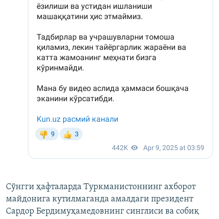
Сўнгги ҳафталарда Туркманистоннинг ахборот
майдонига кутилмаганда амалдаги президент
Сардор Бердимуҳамедовнинг синглиси ва собиқ