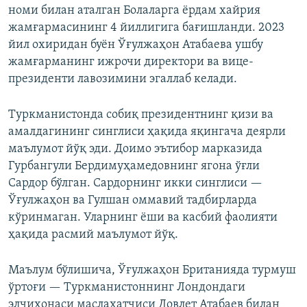
номи билан аталган Болаларга ёрдам хайрия
жамғармасининг 4 йиллигига бағишланди. 2023
йил охиридан буён Ўғулжаҳон Атабаева ушбу
жамғарманинг ижрочи директори ва вице-
президенти лавозимини эгаллаб келади.
Туркманистонда собиқ президентнинг қизи ва
амалдагининг синглиси ҳақида яқингача деярли
маълумот йўқ эди. Доимо эътибор марказида
Гурбангули Бердимуҳамедовнинг ягона ўғли
Сардор бўлган. Сардорнинг икки синглиси —
Ўғулжаҳон ва Гулшан оммавий тадбирларда
кўринмаган. Уларнинг ёши ва касбий фаолияти
ҳақида расмий маълумот йўқ.
Маълум бўлишича, Ўғулжаҳон Британияда турмуш
ўртоғи — Туркманистоннинг Лондондаги
элчихонаси маслаҳатчиси Довлет Атабаев билан