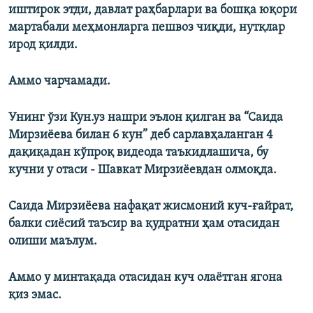
иштирок этди, давлат раҳбарлари ва бошқа юқори
мартабали меҳмонларга пешвоз чиқди, нутқлар
ирод қилди.
Аммо чарчамади.
Унинг ўзи Кун.уз нашри эълон қилган ва “Саида
Мирзиёева билан 6 кун” деб сарлавҳаланган 4
дақиқадан кўпроқ видеода таъкидлашича, бу
кучни у отаси - Шавкат Мирзиёевдан олмоқда.
Саида Мирзиёева нафақат жисмоний куч-ғайрат,
балки сиёсий таъсир ва қудратни ҳам отасидан
олиши маълум.
Аммо у минтақада отасидан куч олаётган ягона
қиз эмас.