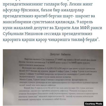
президентимизнинг гаплари бор. Лекин минг
афсуслар бўлсинки, баъзи бир амалдорлар
президентимиз яратиб берган шарт- шароит ва
мансабларини суистеъмол қилмоқда. 9 апрель
куни маҳаллий депутат ва Ҳазрати Али МФЙ раиси
Субҳонали Нишонов сессияда президентимиз
қарорига қарши қарор чиқаришга таклиф берди".