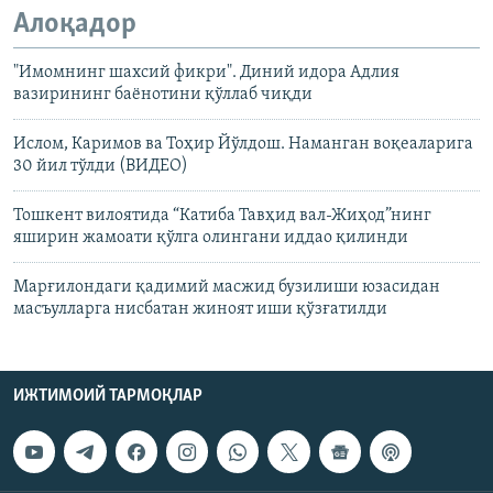
Алоқадор
"Имомнинг шахсий фикри". Диний идора Адлия
вазирининг баёнотини қўллаб чиқди
Ислом, Каримов ва Тоҳир Йўлдош. Наманган воқеаларига
30 йил тўлди (ВИДЕО)
Тошкент вилоятида “Катиба Тавҳид вал-Жиҳод”нинг
яширин жамоати қўлга олингани иддао қилинди
Марғилондаги қадимий масжид бузилиши юзасидан
масъулларга нисбатан жиноят иши қўзғатилди
ИЖТИМОИЙ ТАРМОҚЛАР