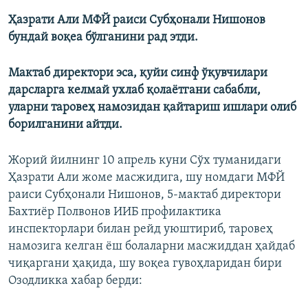
Ҳазрати Али МФЙ раиси Субҳонали Нишонов
бундай воқеа бўлганини рад этди.
Мактаб директори эса, қуйи синф ўқувчилари
дарсларга келмай ухлаб қолаётгани сабабли,
уларни таровеҳ намозидан қайтариш ишлари олиб
борилганини айтди.
Жорий йилнинг 10 апрель куни Сўх туманидаги
Ҳазрати Али жоме масжидига, шу номдаги МФЙ
раиси Субҳонали Нишонов, 5-мактаб директори
Бахтиёр Полвонов ИИБ профилактика
инспекторлари билан рейд уюштириб, таровеҳ
намозига келган ёш болаларни масжиддан ҳайдаб
чиқаргани ҳақида, шу воқеа гувоҳларидан бири
Озодликка хабар берди: