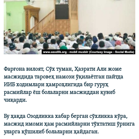
Фарғона вилоят, Сўх туман, Ҳазрати Али жоме
масжидида таровеҳ намози ўқилаётган пайтда
ИИБ ходимлари ҳамроҳлигида бир гуруҳ
расмийлар ёш болаларни масжиддан қувиб
чиқарди.
Бу ҳақда Озодликка хабар берган сўхликка кўра,
масжид имоми ҳам расмийларни тўхтатиш ўрнига
уларга қўшилиб болаларни ҳайдаган.