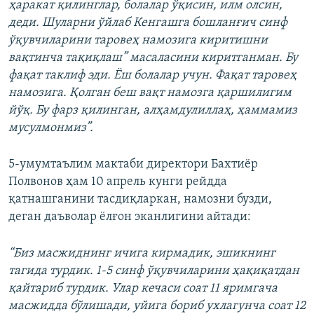
ҳаракат қилинглар, болалар ўқисин, илм олсин,
деди. Шуларни ўйлаб Кенгашга бошланғич синф
ўқувчиларини таровеҳ намозига киритишни
вақтинча тақиқлаш” масаласини киритганман. Бу
фақат таклиф эди. Ёш болалар учун. Фақат таровеҳ
намозига. Қолган беш вақт намозга қаршилигим
йўқ. Бу фарз қилинган, алҳамдулиллаҳ, ҳаммамиз
мусулмонмиз”.
5-умумтаълим мактаби директори Бахтиёр
Полвонов ҳам 10 апрель кунги рейдда
қатнашганини тасдиқларкан, намозни бузди,
деган даъволар ёлғон эканлигини айтади:
“Биз масжиднинг ичига кирмадик, эшикнинг
тагида турдик. 1-5 синф ўқувчиларини ҳақиқатдан
қайтариб турдик. Улар кечаси соат 11 яримгача
масжидда бўлишади, уйига бориб ухлагунча соат 12