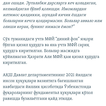
дан ошади. Эрталабки дарсларга кеч қоладиган,
келмайдиган бўлиб қолишди. Имомлардан
илтимос қилдикки, шундай кичик ёшдаги
болаларни кечга қолдирмасин. Болалар аввало илм
олиши керак, бунинг нимаси ёмон?”
Сўх туманидаги учта МФЙ “диний фон” юқори
бўлган қизил ҳудудга ва яна учта МФЙ сариқ
ҳудудга киритилган. Болалар масжидга
қўйилмаган Ҳазрати Али МФЙ ҳам қизил ҳудудга
киритилган.
АҚШ Давлат департаментининг 2021 йилдаги
инсон ҳуқуқлари вазиятига бағишланган
навбатдаги йиллик ҳисоботида Ўзбекистонда
фуқароларнинг фундаментал ҳуқуқлари қўпол
равишда бузилаётгани қайд этилди.