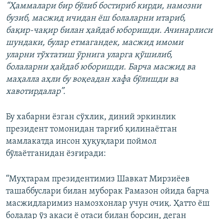
“Ҳаммалари бир бўлиб бостириб кирди, намозни
бузиб, масжид ичидан ёш болаларни итариб,
бақир-чақир билан ҳайдаб юборишди. Ачинарлиси
шундаки, булар етмагандек, масжид имоми
уларни тўхтатиш ўрнига уларга қўшилиб,
болаларни ҳайдаб юборишди. Барча масжид ва
маҳалла аҳли бу воқеадан хафа бўлишди ва
хавотирдалар”.
Бу хабарни ёзган сўхлик, диний эркинлик
президент томонидан тарғиб қилинаётган
мамлакатда инсон ҳуқуқлари поймол
бўлаётганидан ёзғиради:
“Муҳтарам президентимиз Шавкат Мирзиёев
ташаббуслари билан муборак Рамазон ойида барча
масжидларимиз намозхонлар учун очиқ. Ҳатто ёш
болалар ўз акаси ё отаси билан борсин, деган