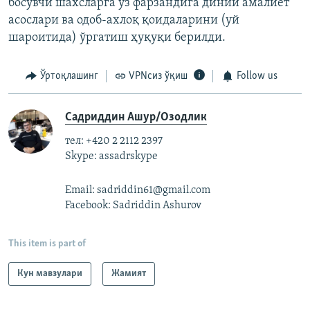
босувчи шахсларга ўз фарзандига диний амалиёт
асослари ва одоб-ахлоқ қоидаларини (уй
шароитида) ўргатиш ҳуқуқи берилди.
Ўртоқлашинг
VPNсиз ўқиш
Follow us
Садриддин Ашур/Озодлик
тел: +420 2 2112 2397
Skype: assadrskype
Email: sadriddin61@gmail.com
Facebook: Sadriddin Ashurov
This item is part of
Кун мавзулари
Жамият