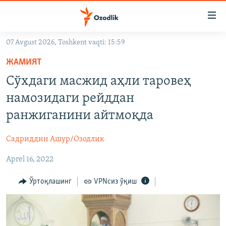
Линклар
Бош
мавзуларга
07 Avgust 2026, Toshkent vaqti: 15:59
ўтинг
OZODLIK SURISHTIRUVLARI
Асосий
ЖАМИЯТ
OZODVIDEO
навигацияга
Сўхдаги масжид аҳли таровеҳ
ўтинг
OZODARXIV
намозидаги рейддан
Қидиришга
ўтинг
ранжиганини айтмоқда
На русском
Садриддин Ашур/Озодлик
ИЖТИМОИЙ ТАРМОҚЛАР
Aprel 16, 2022
Ўртоқлашинг
VPNсиз ўқиш
Озодлик бошқа тилларда