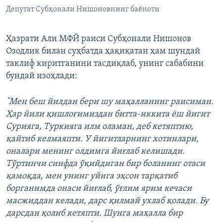
Депутат Субҳонали Нишоновнинг баёноти
Ҳазрати Али МФЙ раиси Субҳонали Нишонов
Озодлик билан суҳбатда ҳақиқатан ҳам шундай
таклиф киритганини тасдиқлаб, унинг сабабини
бундай изоҳлади:
"Мен беш йилдан бери шу маҳалланинг раисиман.
Ҳар йили қишлоғимиздан битта-иккита ёш йигит
Сурияга, Туркияга илм оламан, деб кетяптию,
қайтиб келмаяпти. У йигитларнинг хотинлари,
оналари менинг олдимга йиғлаб келишади.
Тўртинчи синфда ўқийдиган бир боланинг отаси
қамоқда, мен унинг уйига эҳсон тарқатиб
борганимда онаси йиғлаб, ўғлим ярим кечаси
масжиддан келади, дарс қилмай ухлаб қолади. Бу
дарсдан қолиб кетяпти. Шунга маҳалла бир