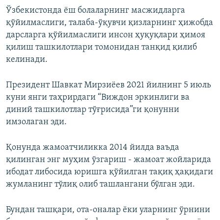
Ўзбекистонда ёш болаларнинг масжидларга
қўйилмаслиги, талаба-ўқувчи қизларнинг ҳижобда
дарсларга қўйилмаслиги инсон ҳуқуқлари ҳимоя
қилиш ташкилотлари томонидан танқид қилиб
келинади.
Президент Шавкат Мирзиёев 2021 йилнинг 5 июль
куни янги таҳрирдаги “Виждон эркинлиги ва
диний ташкилотлар тўғрисида”ги қонунни
имзолаган эди.
Қонунда жамоатчиликка 2014 йилда ваъда
қилинган энг муҳим ўзгариш - жамоат жойларида
ибодат либосида юришга қўйилган тақиқ ҳақидаги
жумланинг тўлиқ олиб ташлангани бўлган эди.
Бундан ташқари, ота-оналар ёки уларнинг ўрнини