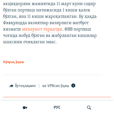
акциядорлик жамиятида 11 март куни содир
бўлган портлаш натижасида 1 киши ҳалок
бўлган, яна 11 киши жароҳатланган. Бу ҳақда
Фавқулодда вазиятлар вазирлиги матбуот
хизмати
маълумот тарқатди
. ФВВ портлаш
чоғида нобуд бўлган ва жабрланган кишилар
шахсини очиқлаган эмас.
Кўпроқ ўқиш
Ўртоқлашинг
VPNсиз ўқиш
Mart 11, 2025
РУС
17000000000 сўмлик йўл