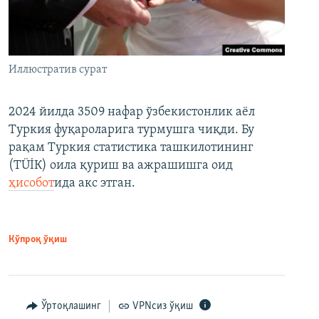
Иллюстратив сурат
2024 йилда 3509 нафар ўзбекистонлик аёл
Туркия фуқароларига турмушга чиқди. Бу
рақам Туркия статистика ташкилотининг
(ТÜİК) оила қуриш ва ажрашишга оид
ҳисобот
ида акс этган.
Кўпроқ ўқиш
Ўртоқлашинг
VPNсиз ўқиш