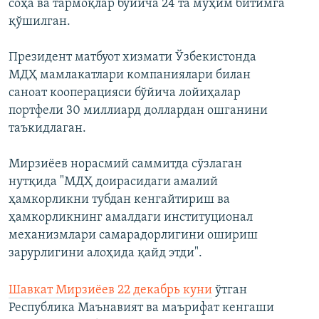
соҳа ва тармоқлар бўйича 24 та муҳим битимга
қўшилган.
Президент матбуот хизмати Ўзбекистонда
МДҲ мамлакатлари компаниялари билан
саноат кооперацияси бўйича лойиҳалар
портфели 30 миллиард доллардан ошганини
таъкидлаган.
Мирзиёев норасмий саммитда сўзлаган
нутқида "МДҲ доирасидаги амалий
ҳамкорликни тубдан кенгайтириш ва
ҳамкорликнинг амалдаги институционал
механизмлари самарадорлигини ошириш
зарурлигини алоҳида қайд этди".
Шавкат Мирзиёев 22 декабрь куни
ўтган
Республика Маънавият ва маърифат кенгаши