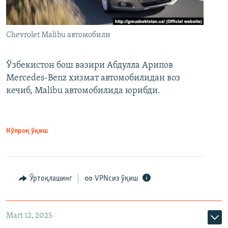
Chevrolet Malibu автомобили
Ўзбекистон бош вазири Абдулла Арипов
Mercedes-Benz хизмат автомобилидан воз
кечиб, Malibu автомобилида юрибди.
Кўпроқ ўқиш
Ўртоқлашинг
VPNсиз ўқиш
Mart 12, 2025