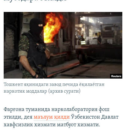
Тошкент яқинидаги завод печида ёқилаётган
наркотик моддалар (архив сурати)
Фарғона туманида нарколаборатория фош
этилди, дея
маълум қилди
Ўзбекистон Давлат
хавфсизлик хизмати матбуот хизмати.