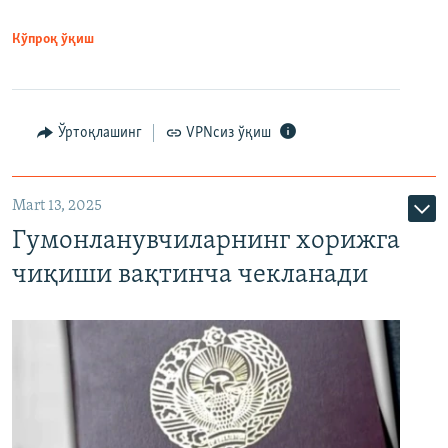
Кўпроқ ўқиш
Ўртоқлашинг
VPNсиз ўқиш
Mart 13, 2025
Гумонланувчиларнинг хорижга
чиқиши вақтинча чекланади