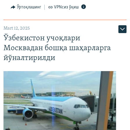
Ўртоқлашинг
VPNсиз ўқиш
Mart 12, 2025
Ўзбекистон учоқлари
Москвадан бошқа шаҳарларга
йўналтирилди