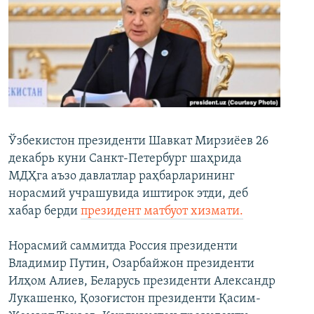
Ўзбекистон президенти Шавкат Мирзиёев 26
декабрь куни Санкт-Петербург шаҳрида
МДҲга аъзо давлатлар раҳбарларининг
норасмий учрашувида иштирок этди, деб
хабар берди
президент матбуот хизмати.
Норасмий саммитда Россия президенти
Владимир Путин, Озарбайжон президенти
Илҳом Алиев, Беларусь президенти Александр
Лукашенко, Қозоғистон президенти Қасим-