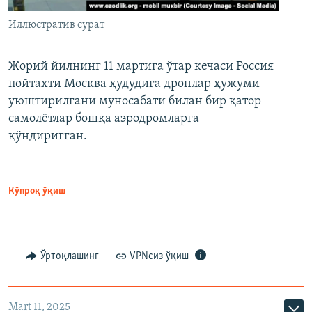
Иллюстратив сурат
Жорий йилнинг 11 мартига ўтар кечаси Россия
пойтахти Москва ҳудудига дронлар ҳужуми
уюштирилгани муносабати билан бир қатор
самолётлар бошқа аэродромларга
қўндиригган.
Кўпроқ ўқиш
Ўртоқлашинг
VPNсиз ўқиш
Mart 11, 2025