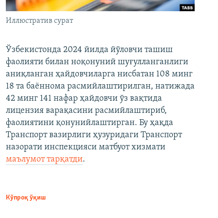
Иллюстратив сурат
Ўзбекистонда 2024 йилда йўловчи ташиш
фаолияти билан ноқонуний шуғулланганлиги
аниқланган ҳайдовчиларга нисбатан 108 минг
18 та баённома расмийлаштирилган, натижада
42 минг 141 нафар ҳайдовчи ўз вақтида
лицензия варақасини расмийлаштириб,
фаолиятини қонунийлаштирган. Бу ҳақда
Транспорт вазирлиги ҳузуридаги Транспорт
назорати инспекцияси матбуот хизмати
маълумот тарқатди
.
Кўпроқ ўқиш