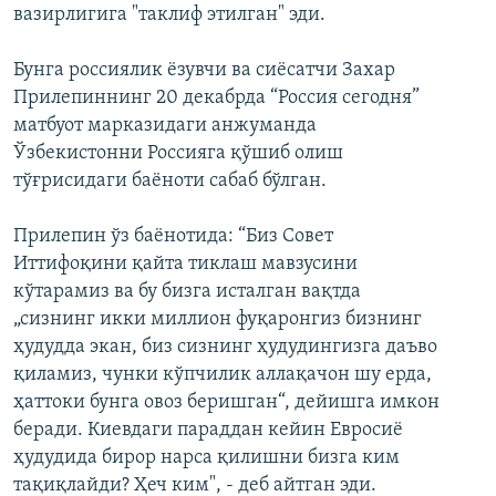
вазирлигига "таклиф этилган" эди.
Бунга россиялик ёзувчи ва сиёсатчи Захар
Прилепиннинг 20 декабрда “Россия сегодня”
матбуот марказидаги анжуманда
Ўзбекистонни Россияга қўшиб олиш
тўғрисидаги баёноти сабаб бўлган.
Прилепин ўз баёнотида: “Биз Совет
Иттифоқини қайта тиклаш мавзусини
кўтарамиз ва бу бизга исталган вақтда
„сизнинг икки миллион фуқаронгиз бизнинг
ҳудудда экан, биз сизнинг ҳудудингизга даъво
қиламиз, чунки кўпчилик аллақачон шу ерда,
ҳаттоки бунга овоз беришган“, дейишга имкон
беради. Киевдаги параддан кейин Евросиё
ҳудудида бирор нарса қилишни бизга ким
тақиқлайди? Ҳеч ким", - деб айтган эди.