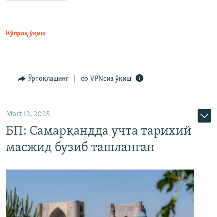
Кўпроқ ўқиш
Ўртоқлашинг
VPNсиз ўқиш
Mart 12, 2025
БП: Самарқандда учта тарихий
масжид бузиб ташланган