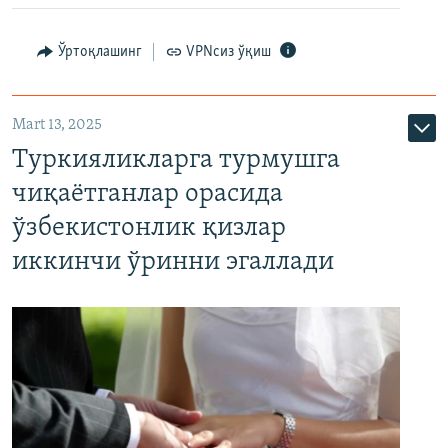
Ўртоқлашинг
VPNсиз ўқиш
Mart 13, 2025
Туркияликларга турмушга
чиқаётганлар орасида
ўзбекистонлик қизлар
иккинчи ўринни эгаллади