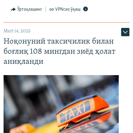
Ўртоқлашинг
VPNсиз ўқиш
Mart 14, 2025
Ноқонуний таксичилик билан
боғлиқ 108 мингдан зиёд ҳолат
аниқланди