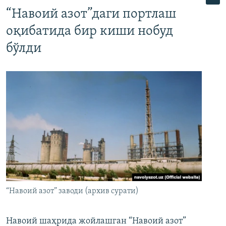
“Навоий азот”даги портлаш
оқибатида бир киши нобуд
бўлди
“Навоий азот” заводи (архив сурати)
Навоий шаҳрида жойлашган “Навоий азот”