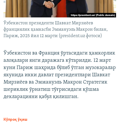
Ўзбекистон президенти Шавкат Мирзиёев
франциялик ҳамкасби Эммануэль Макрон билан,
Париж, 2025 йил 12 марти (president.uz фотоси)
Ўзбекистон ва Франция ўртасидаги ҳамкорлик
алоқалари янги даражага кўтарилди. 12 март
куни Париж шаҳрида бўлиб ўтган музокаралар
якунида икки давлат президентлари Шавкат
Мирзиёев ва Эммануэль Макрон Стратегик
шериклик ўрнатиш тўғрисидаги қўшма
декларацияни қабул қилишган.
Кўпроқ ўқиш