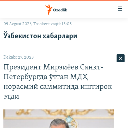
Линклар
Бош
мавзуларга
09 Avgust 2026, Toshkent vaqti: 15:08
ўтинг
OZODLIK SURISHTIRUVLARI
Асосий
Ўзбекистон хабарлари
OZODVIDEO
навигацияга
ўтинг
OZODARXIV
Қидиришга
Dekabr 27, 2023
ўтинг
На русском
Президент Мирзиёев Санкт-
Петербургда ўтган МДҲ
ИЖТИМОИЙ ТАРМОҚЛАР
норасмий саммитида иштирок
этди
Озодлик бошқа тилларда