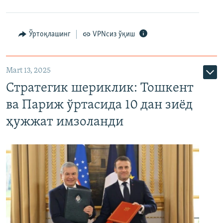
Ўртоқлашинг
VPNсиз ўқиш
Mart 13, 2025
Стратегик шериклик: Тошкент
ва Париж ўртасида 10 дан зиёд
ҳужжат имзоланди