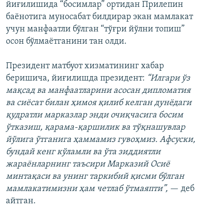
йиғилишида “босимлар” ортидан Прилепин
баёнотига муносабат билдирар экан мамлакат
учун манфаатли бўлган “тўғри йўлни топиш”
осон бўлмаётганини тан олди.
Президент матбуот хизматининг хабар
беришича, йиғилишда президент:
“Илгари ўз
мақсад ва манфаатларини асосан дипломатия
ва сиёсат билан ҳимоя қилиб келган дунёдаги
қудратли марказлар энди очиқчасига босим
ўтказиш, қарама-қаршилик ва тўқнашувлар
йўлига ўтганига ҳаммамиз гувоҳмиз. Афсуски,
бундай кенг кўламли ва ўта зиддиятли
жараёнларнинг таъсири Марказий Осиё
минтақаси ва унинг таркибий қисми бўлган
мамлакатимизни ҳам четлаб ўтмаяпти”,
— деб
айтган.