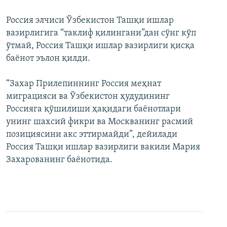
Россия элчиси Ўзбекистон Ташқи ишлар
вазирлигига “таклиф қилингани”дан сўнг кўп
ўтмай, Россия Ташқи ишлар вазирлиги қисқа
баёнот эълон қилди.
“Захар Прилепиннинг Россия меҳнат
миграцияси ва Ўзбекистон ҳудудининг
Россияга қўшилиши ҳақидаги баёнотлари
унинг шахсий фикри ва Москванинг расмий
позициясини акс эттирмайди”, дейилади
Россия Ташқи ишлар вазирлиги вакили Мария
Захарованинг баёнотида.