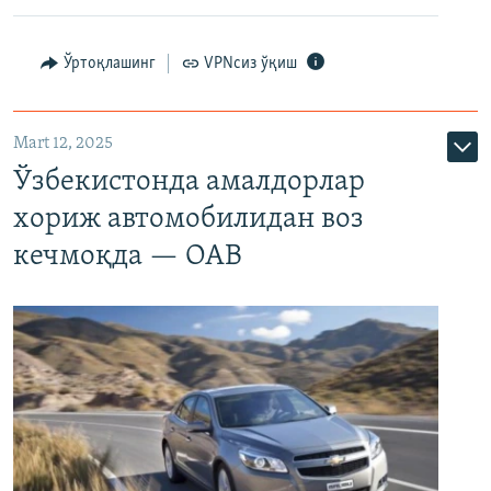
Ўртоқлашинг
VPNсиз ўқиш
Mart 12, 2025
Ўзбекистонда амалдорлар
хориж автомобилидан воз
кечмоқда — ОАВ