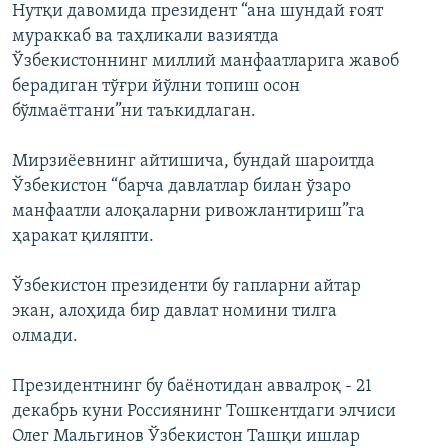
Нутқи давомида президент “ана шундай ғоят
мураккаб ва таҳликали вазиятда
Ўзбекистоннинг миллий манфаатларига жавоб
берадиган тўғри йўлни топиш осон
бўлмаётгани”ни таъкидлаган.
Мирзиёевнинг айтишича, бундай шароитда
Ўзбекистон “барча давлатлар билан ўзаро
манфаатли алоқаларни ривожлантириш”га
ҳаракат қиляпти.
Ўзбекистон президенти бу гапларни айтар
экан, алоҳида бир давлат номини тилга
олмади.
Президентнинг бу баёнотидан аввалроқ - 21
декабрь куни Россиянинг Тошкентдаги элчиси
Олег Мальгинов Ўзбекистон Ташқи ишлар