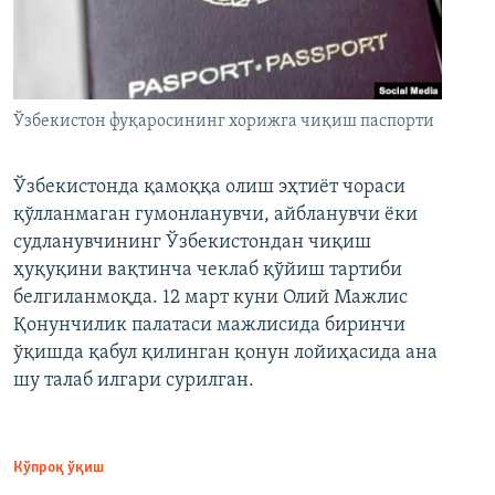
Ўзбекистон фуқаросининг хорижга чиқиш паспорти
Ўзбекистонда қамоққа олиш эҳтиёт чораси
қўлланмаган гумонланувчи, айбланувчи ёки
судланувчининг Ўзбекистондан чиқиш
ҳуқуқини вақтинча чеклаб қўйиш тартиби
белгиланмоқда. 12 март куни Олий Мажлис
Қонунчилик палатаси мажлисида биринчи
ўқишда қабул қилинган қонун лойиҳасида ана
шу талаб илгари сурилган.
Кўпроқ ўқиш