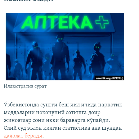
Иллюстратив сурат
Ўзбекистонда сўнгги беш йил ичида наркотик
моддаларни ноқонуний сотишга доир
жиноятлар сони икки бараварга кўпайди.
Олий суд эълон қилган статистика ана шундан
далолат беради
.