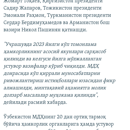
Жомарт Тоқаев, Қирғизистон президенти
Садир Жапаров, Тожикистон президенти
Эмомали Раҳмон, Туркманистон президенти
Сердар Бердимуҳамедов ва Арманистон бош
вазири Никол Пашинян қатнашди.
"Учрашувда 2023 йилги кўп томонлама
ҳамкорликнинг асосий якунлари сарҳисоб
қилинди ва келгуси йилга мўлжалланган
устувор вазифалар кўриб чиқилди. МДҲ
доирасида кўп қиррали муносабатларни
ривожлантириш истиқболлари юзасидан фикр
алмашилди, минтақавий аҳамиятга молик
долзарб масалалар муҳокама қилинди"
,
дейилади расмий хабарда.
Ўзбекистон МДҲнинг 20 дан ортиқ тармоқ
бўйича ҳамкорлик органларига ҳамда устувор