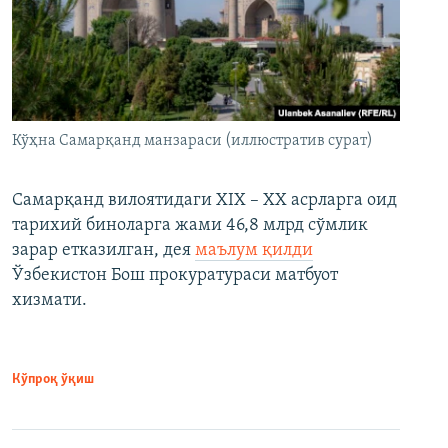
Кўҳна Самарқанд манзараси (иллюстратив сурат)
Самарқанд вилоятидаги XIX – XX асрларга оид
тарихий биноларга жами 46,8 млрд сўмлик
зарар етказилган, дея
маълум қилди
Ўзбекистон Бош прокуратураси матбуот
хизмати.
Кўпроқ ўқиш