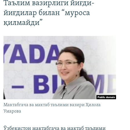
Таълим вазирлиги йиғди-
йиғдилар билан “муроса
қилмайди”
Мактабгача ва мактаб таълими вазири Ҳилола
Умарова
Ўзбекистон мактабгача ва мактаб таълими