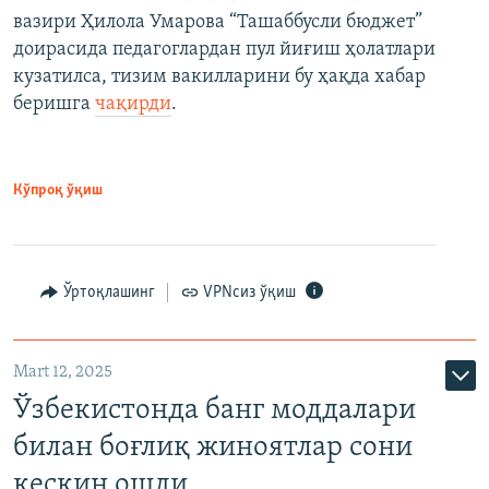
вазири Ҳилола Умарова “Ташаббусли бюджет”
доирасида педагоглардан пул йиғиш ҳолатлари
кузатилса, тизим вакилларини бу ҳақда хабар
беришга
чақирди
.
Кўпроқ ўқиш
Ўртоқлашинг
VPNсиз ўқиш
Mart 12, 2025
Ўзбекистонда банг моддалари
билан боғлиқ жиноятлар сони
кескин ошди