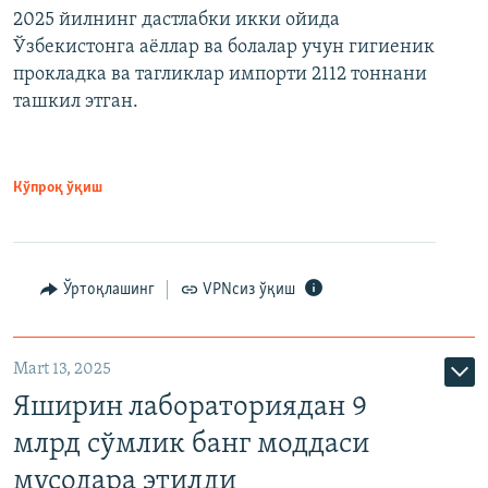
2025 йилнинг дастлабки икки ойида
Ўзбекистонга аёллар ва болалар учун гигиеник
прокладка ва тагликлар импорти 2112 тоннани
ташкил этган.
Кўпроқ ўқиш
Ўртоқлашинг
VPNсиз ўқиш
Mart 13, 2025
Яширин лабораториядан 9
млрд сўмлик банг моддаси
мусодара этилди