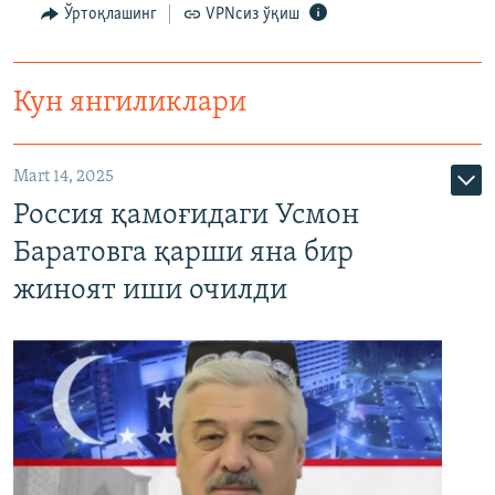
Ўртоқлашинг
VPNсиз ўқиш
Кун янгиликлари
Mart 14, 2025
Россия қамоғидаги Усмон
Баратовга қарши яна бир
жиноят иши очилди