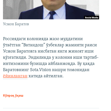
Усмон Баратов
Россиядаги колонияда жазо муддатини
ўтаётган “Ватандош” ўзбеклар жамияти раиси
Усмон Баратовга нисбатан янги жиноят иши
қўзғатилди. Эндиликда у колония иши тартиб-
интизомини бузишда айбланмоқда. Бу ҳақда
Баратовнинг Sota.Vision нашри томонидан
ёйинланган
хатида айтилган.
Кўпроқ ўқиш