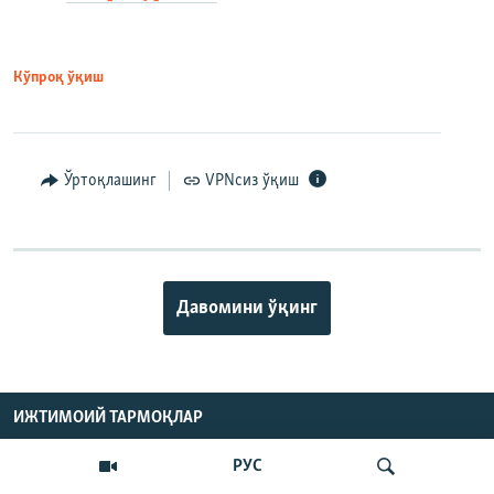
Кўпроқ ўқиш
Ўртоқлашинг
VPNсиз ўқиш
Давомини ўқинг
ИЖТИМОИЙ ТАРМОҚЛАР
РУС