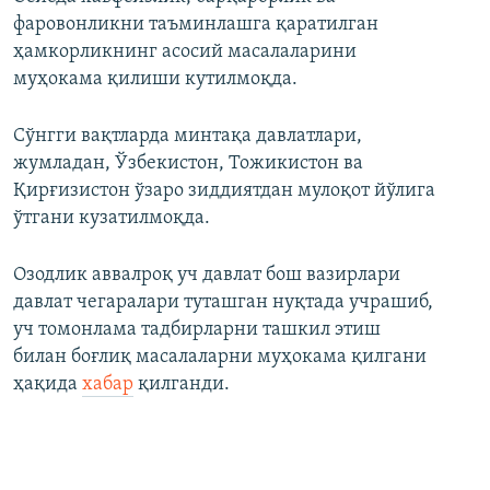
фаровонликни таъминлашга қаратилган
ҳамкорликнинг асосий масалаларини
муҳокама қилиши кутилмоқда.
Сўнгги вақтларда минтақа давлатлари,
жумладан, Ўзбекистон, Тожикистон ва
Қирғизистон ўзаро зиддиятдан мулоқот йўлига
ўтгани кузатилмоқда.
Озодлик аввалроқ уч давлат бош вазирлари
давлат чегаралари туташган нуқтада учрашиб,
уч томонлама тадбирларни ташкил этиш
билан боғлиқ масалаларни муҳокама қилгани
ҳақида
хабар
қилганди.