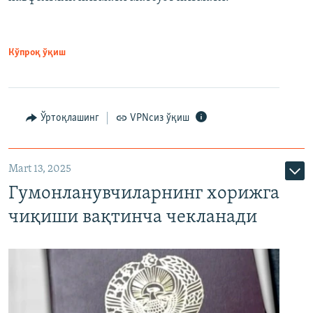
Кўпроқ ўқиш
Ўртоқлашинг
VPNсиз ўқиш
Mart 13, 2025
Гумонланувчиларнинг хорижга
чиқиши вақтинча чекланади