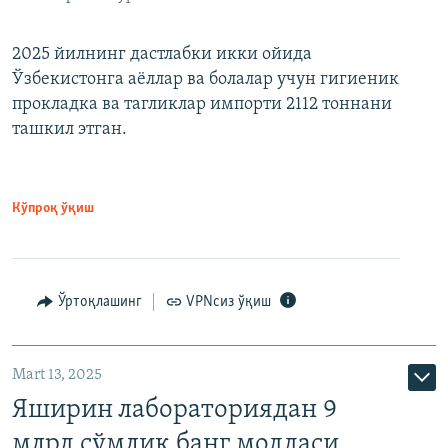
2025 йилнинг дастлабки икки ойида
Ўзбекистонга аёллар ва болалар учун гигиеник
прокладка ва тагликлар импорти 2112 тоннани
ташкил этган.
Кўпроқ ўқиш
Ўртоқлашинг
VPNсиз ўқиш
Mart 13, 2025
Яширин лабораториядан 9
млрд сўмлик банг моддаси