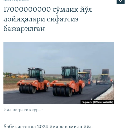
17000000000 сўмлик йўл
лойиҳалари сифатсиз
бажарилган
Иллюстратив сурат
Ўзбекистонда 2024 йил давомида йўл-