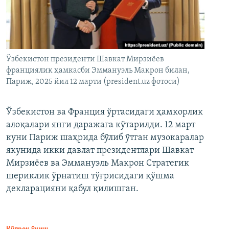
Ўзбекистон президенти Шавкат Мирзиёев
франциялик ҳамкасби Эммануэль Макрон билан,
Париж, 2025 йил 12 марти (president.uz фотоси)
Ўзбекистон ва Франция ўртасидаги ҳамкорлик
алоқалари янги даражага кўтарилди. 12 март
куни Париж шаҳрида бўлиб ўтган музокаралар
якунида икки давлат президентлари Шавкат
Мирзиёев ва Эммануэль Макрон Стратегик
шериклик ўрнатиш тўғрисидаги қўшма
декларацияни қабул қилишган.