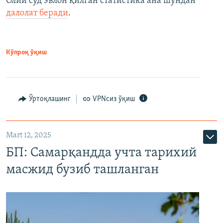
Олий суд эълон қилган статистика ана шундан
далолат беради
.
Кўпроқ ўқиш
Ўртоқлашинг
VPNсиз ўқиш
Mart 12, 2025
БП: Самарқандда учта тарихий
масжид бузиб ташланган