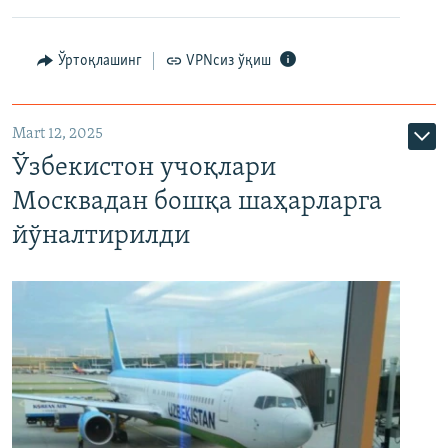
Ўртоқлашинг
VPNсиз ўқиш
Mart 12, 2025
Ўзбекистон учоқлари
Москвадан бошқа шаҳарларга
йўналтирилди