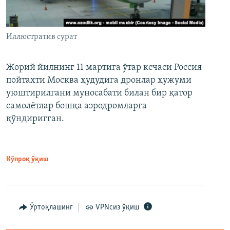
Иллюстратив сурат
Жорий йилнинг 11 мартига ўтар кечаси Россия
пойтахти Москва ҳудудига дронлар ҳужуми
уюштирилгани муносабати билан бир қатор
самолётлар бошқа аэродромларга
қўндиригган.
Кўпроқ ўқиш
Ўртоқлашинг
VPNсиз ўқиш