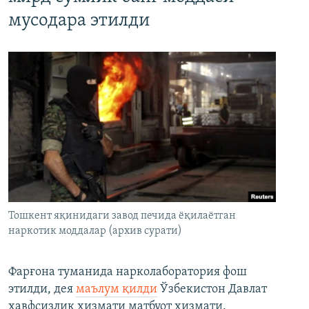
мусодара этилди
Тошкент яқинидаги завод печида ёқилаётган
наркотик моддалар (архив сурати)
Фарғона туманида нарколаборатория фош
этилди, дея
маълум қилди
Ўзбекистон Давлат
хавфсизлик хизмати матбуот хизмати.