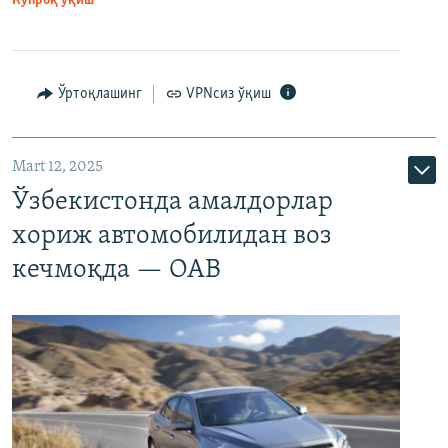
Кўпроқ ўқиш
Ўртоқлашинг
VPNсиз ўқиш
Mart 12, 2025
Ўзбекистонда амалдорлар
хориж автомобилидан воз
кечмоқда — ОАВ