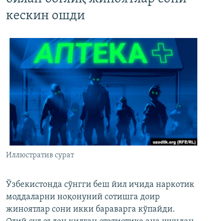
кескин ошди
Иллюстратив сурат
Ўзбекистонда сўнгги беш йил ичида наркотик
моддаларни ноқонуний сотишга доир
жиноятлар сони икки бараварга кўпайди.