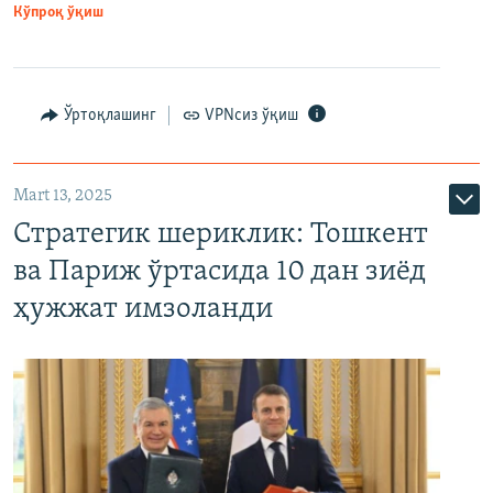
Кўпроқ ўқиш
Ўртоқлашинг
VPNсиз ўқиш
Mart 13, 2025
Стратегик шериклик: Тошкент
ва Париж ўртасида 10 дан зиёд
ҳужжат имзоланди