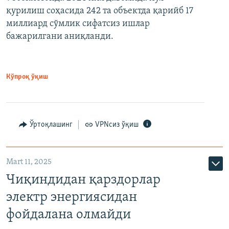
қурилиш соҳасида 242 та объектда қарийб 17
миллиард сўмлик сифатсиз ишлар
бажарилгани аниқланди.
Кўпроқ ўқиш
Ўртоқлашинг
VPNсиз ўқиш
Mart 11, 2025
Чиқиндидан қарздорлар
электр энергиясидан
фойдалана олмайди