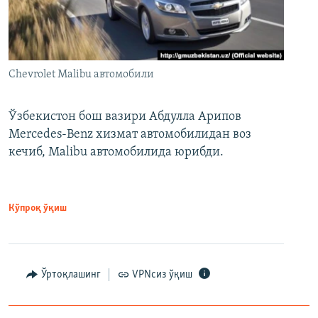
Chevrolet Malibu автомобили
Ўзбекистон бош вазири Абдулла Арипов
Mercedes-Benz хизмат автомобилидан воз
кечиб, Malibu автомобилида юрибди.
Кўпроқ ўқиш
Ўртоқлашинг
VPNсиз ўқиш