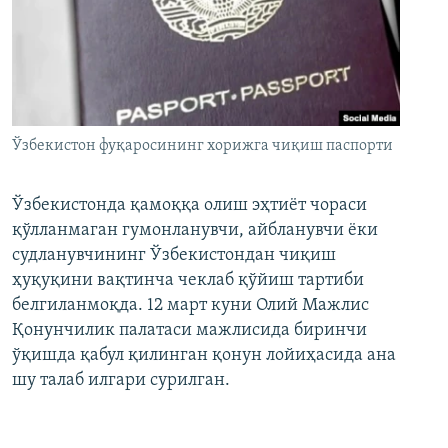
Ўзбекистон фуқаросининг хорижга чиқиш паспорти
Ўзбекистонда қамоққа олиш эҳтиёт чораси
қўлланмаган гумонланувчи, айбланувчи ёки
судланувчининг Ўзбекистондан чиқиш
ҳуқуқини вақтинча чеклаб қўйиш тартиби
белгиланмоқда. 12 март куни Олий Мажлис
Қонунчилик палатаси мажлисида биринчи
ўқишда қабул қилинган қонун лойиҳасида ана
шу талаб илгари сурилган.