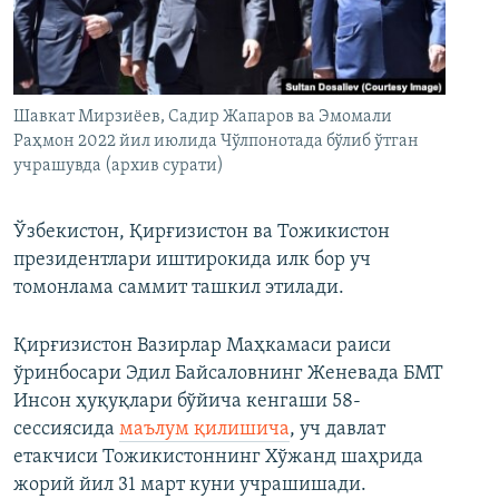
Шавкат Мирзиёев, Садир Жапаров ва Эмомали
Раҳмон 2022 йил июлида Чўлпонотада бўлиб ўтган
учрашувда (архив сурати)
Ўзбекистон, Қирғизистон ва Тожикистон
президентлари иштирокида илк бор уч
томонлама саммит ташкил этилади.
Қирғизистон Вазирлар Маҳкамаси раиси
ўринбосари Эдил Байсаловнинг Женевада БМТ
Инсон ҳуқуқлари бўйича кенгаши 58-
сессиясида
маълум қилишича
, уч давлат
етакчиси Тожикистоннинг Хўжанд шаҳрида
жорий йил 31 март куни учрашишади.