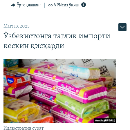
Ўртоқлашинг
VPNсиз ўқиш
Mart 13, 2025
Ўзбекистонга таглик импорти
кескин қисқарди
Иллюстратив сурат