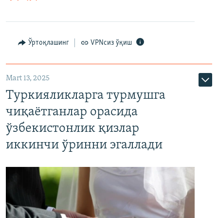
Ўртоқлашинг
VPNсиз ўқиш
Mart 13, 2025
Туркияликларга турмушга
чиқаётганлар орасида
ўзбекистонлик қизлар
иккинчи ўринни эгаллади