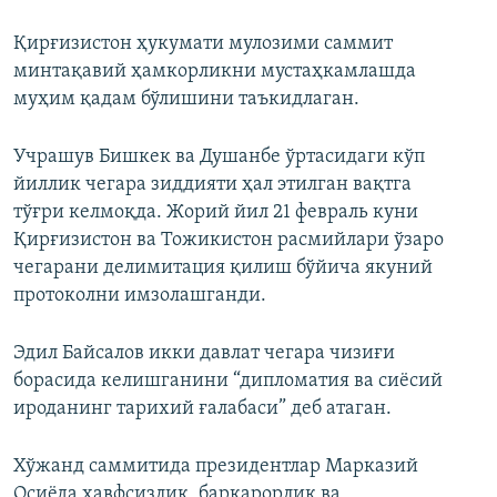
Қирғизистон ҳукумати мулозими саммит
минтақавий ҳамкорликни мустаҳкамлашда
муҳим қадам бўлишини таъкидлаган.
Учрашув Бишкек ва Душанбе ўртасидаги кўп
йиллик чегара зиддияти ҳал этилган вақтга
тўғри келмоқда. Жорий йил 21 февраль куни
Қирғизистон ва Тожикистон расмийлари ўзаро
чегарани делимитация қилиш бўйича якуний
протоколни имзолашганди.
Эдил Байсалов икки давлат чегара чизиғи
борасида келишганини “дипломатия ва сиёсий
ироданинг тарихий ғалабаси” деб атаган.
Хўжанд саммитида президентлар Марказий
Осиёда хавфсизлик, барқарорлик ва