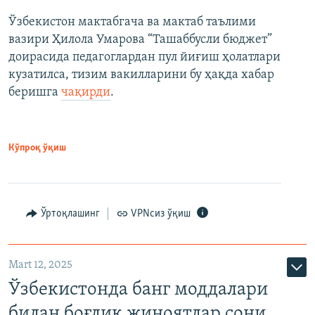
Ўзбекистон мактабгача ва мактаб таълими
вазири Ҳилола Умарова “Ташаббусли бюджет”
доирасида педагоглардан пул йиғиш ҳолатлари
кузатилса, тизим вакилларини бу ҳақда хабар
беришга
чақирди
.
Кўпроқ ўқиш
Ўртоқлашинг
VPNсиз ўқиш
Mart 12, 2025
Ўзбекистонда банг моддалари
билан боғлиқ жиноятлар сони