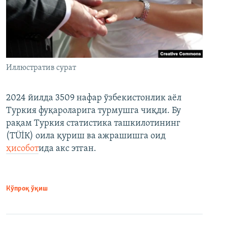
Иллюстратив сурат
2024 йилда 3509 нафар ўзбекистонлик аёл
Туркия фуқароларига турмушга чиқди. Бу
рақам Туркия статистика ташкилотининг
(ТÜİК) оила қуриш ва ажрашишга оид
ҳисобот
ида акс этган.
Кўпроқ ўқиш