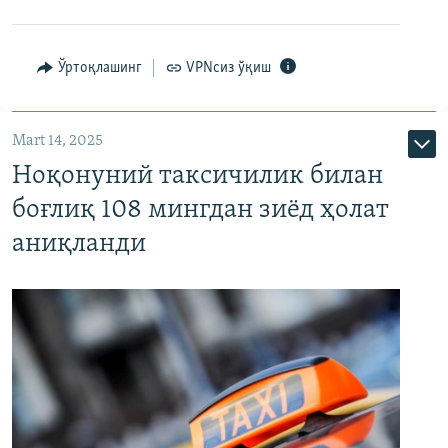
Ўртоқлашинг
VPNсиз ўқиш
Mart 14, 2025
Ноқонуний таксичилик билан
боғлиқ 108 мингдан зиёд ҳолат
аниқланди