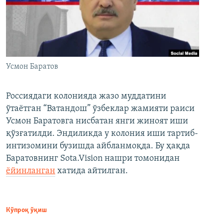
Усмон Баратов
Россиядаги колонияда жазо муддатини
ўтаётган “Ватандош” ўзбеклар жамияти раиси
Усмон Баратовга нисбатан янги жиноят иши
қўзғатилди. Эндиликда у колония иши тартиб-
интизомини бузишда айбланмоқда. Бу ҳақда
Баратовнинг Sota.Vision нашри томонидан
ёйинланган
хатида айтилган.
Кўпроқ ўқиш