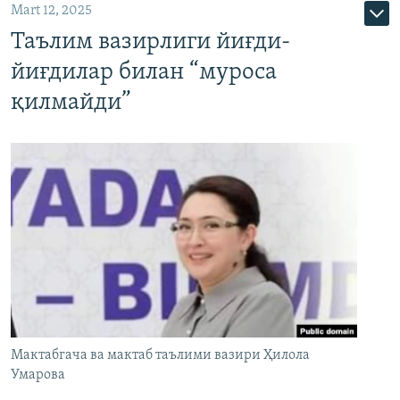
Mart 12, 2025
Таълим вазирлиги йиғди-
йиғдилар билан “муроса
қилмайди”
Мактабгача ва мактаб таълими вазири Ҳилола
Умарова