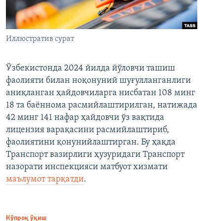
Иллюстратив сурат
Ўзбекистонда 2024 йилда йўловчи ташиш
фаолияти билан ноқонуний шуғулланганлиги
аниқланган ҳайдовчиларга нисбатан 108 минг
18 та баённома расмийлаштирилган, натижада
42 минг 141 нафар ҳайдовчи ўз вақтида
лицензия варақасини расмийлаштириб,
фаолиятини қонунийлаштирган. Бу ҳақда
Транспорт вазирлиги ҳузуридаги Транспорт
назорати инспекцияси матбуот хизмати
маълумот тарқатди
.
Кўпроқ ўқиш