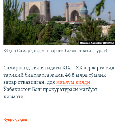
Кўҳна Самарқанд манзараси (иллюстратив сурат)
Самарқанд вилоятидаги XIX – XX асрларга оид
тарихий биноларга жами 46,8 млрд сўмлик
зарар етказилган, дея
маълум қилди
Ўзбекистон Бош прокуратураси матбуот
хизмати.
Кўпроқ ўқиш