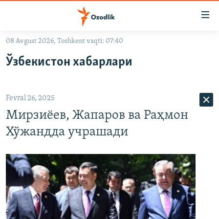
Линклар
Бош
мавзуларга
08 Avgust 2026, Toshkent vaqti: 07:40
ўтинг
OZODLIK SURISHTIRUVLARI
Асосий
Ўзбекистон хабарлари
OZODVIDEO
навигацияга
ўтинг
OZODARXIV
Қидиришга
Fevral 26, 2025
ўтинг
На русском
Мирзиёев, Жапаров ва Раҳмон
Хўжандда учрашади
ИЖТИМОИЙ ТАРМОҚЛАР
Озодлик бошқа тилларда