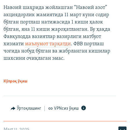
Навоий шаҳрида жойлашган “Навоий азот”
акциядорлик жамиятида 11 март куни содир
бўлган портлаш натижасида 1 киши ҳалок
бўлган, яна 11 киши жароҳатланган. Бу ҳақда
Фавқулодда вазиятлар вазирлиги матбуот
хизмати
маълумот тарқатди
. ФВВ портлаш
чоғида нобуд бўлган ва жабрланган кишилар
шахсини очиқлаган эмас.
Кўпроқ ўқиш
Ўртоқлашинг
VPNсиз ўқиш
Mart 11, 2025