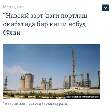
Mart 11, 2025
“Навоий азот”даги портлаш
оқибатида бир киши нобуд
бўлди
“Навоий азот” заводи (архив сурати)