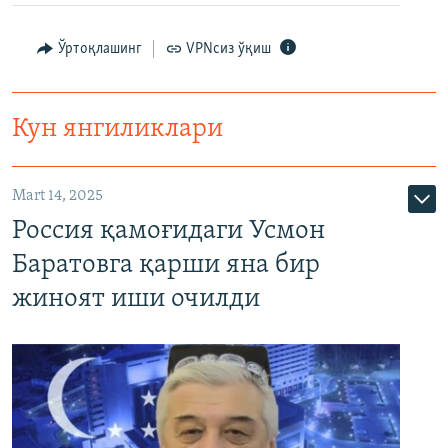
Ўртоқлашинг
VPNсиз ўқиш
Кун янгиликлари
Mart 14, 2025
Россия қамоғидаги Усмон
Баратовга қарши яна бир
жиноят иши очилди