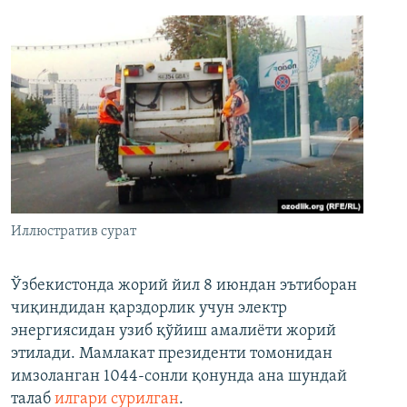
Иллюстратив сурат
Ўзбекистонда жорий йил 8 июндан эътиборан
чиқиндидан қарздорлик учун электр
энергиясидан узиб қўйиш амалиёти жорий
этилади. Мамлакат президенти томонидан
имзоланган 1044-сонли қонунда ана шундай
талаб
илгари сурилган
.