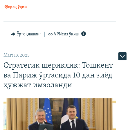
Кўпроқ ўқиш
Ўртоқлашинг
VPNсиз ўқиш
Mart 13, 2025
Стратегик шериклик: Тошкент
ва Париж ўртасида 10 дан зиёд
ҳужжат имзоланди