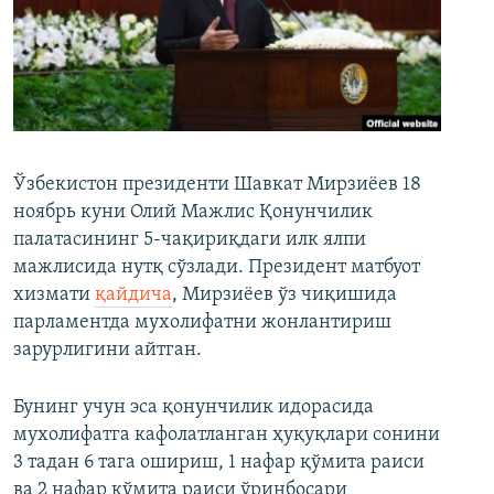
Ўзбекистон президенти Шавкат Мирзиёев 18
ноябрь куни Олий Мажлис Қонунчилик
палатасининг 5-чақириқдаги илк ялпи
мажлисида нутқ сўзлади. Президент матбуот
хизмати
қайдича
, Мирзиёев ўз чиқишида
парламентда мухолифатни жонлантириш
зарурлигини айтган.
Бунинг учун эса қонунчилик идорасида
мухолифатга кафолатланган ҳуқуқлари сонини
3 тадан 6 тага ошириш, 1 нафар қўмита раиси
ва 2 нафар қўмита раиси ўринбосари