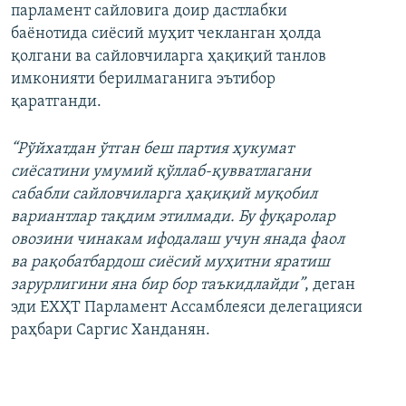
парламент сайловига доир дастлабки
баёнотида сиёсий муҳит чекланган ҳолда
қолгани ва сайловчиларга ҳақиқий танлов
имконияти берилмаганига эътибор
қаратганди.
“Рўйхатдан ўтган беш партия ҳукумат
сиёсатини умумий қўллаб-қувватлагани
сабабли сайловчиларга ҳақиқий муқобил
вариантлар тақдим этилмади. Бу фуқаролар
овозини чинакам ифодалаш учун янада фаол
ва рақобатбардош сиёсий муҳитни яратиш
зарурлигини яна бир бор таъкидлайди”
, деган
эди ЕХҲТ Парламент Ассамблеяси делегацияси
раҳбари Саргис Ханданян.