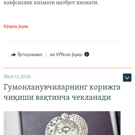
хавфсизлик хизмати матбуот хизмати.
Кўпроқ ўқиш
Ўртоқлашинг
VPNсиз ўқиш
Mart 13, 2025
Гумонланувчиларнинг хорижга
чиқиши вақтинча чекланади