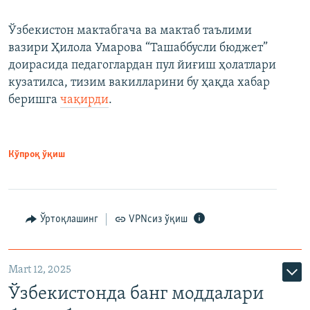
Ўзбекистон мактабгача ва мактаб таълими
вазири Ҳилола Умарова “Ташаббусли бюджет”
доирасида педагоглардан пул йиғиш ҳолатлари
кузатилса, тизим вакилларини бу ҳақда хабар
беришга
чақирди
.
Кўпроқ ўқиш
Ўртоқлашинг
VPNсиз ўқиш
Mart 12, 2025
Ўзбекистонда банг моддалари