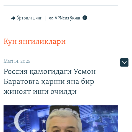
Ўртоқлашинг
VPNсиз ўқиш
Кун янгиликлари
Mart 14, 2025
Россия қамоғидаги Усмон
Баратовга қарши яна бир
жиноят иши очилди