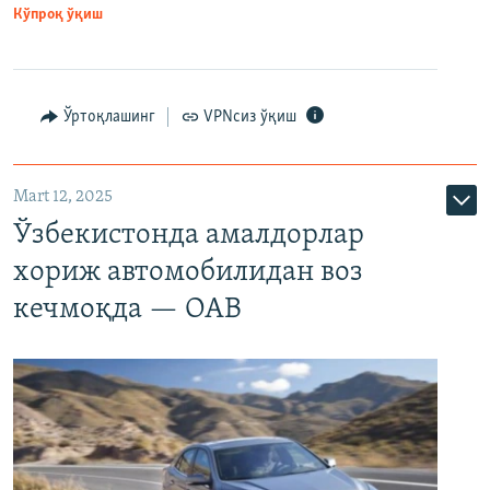
Кўпроқ ўқиш
Ўртоқлашинг
VPNсиз ўқиш
Mart 12, 2025
Ўзбекистонда амалдорлар
хориж автомобилидан воз
кечмоқда — ОАВ