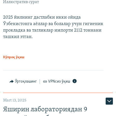
Иллюстратив сурат
2025 йилнинг дастлабки икки ойида
Ўзбекистонга аёллар ва болалар учун гигиеник
прокладка ва тагликлар импорти 2112 тоннани
ташкил этган.
Кўпроқ ўқиш
Ўртоқлашинг
VPNсиз ўқиш
Mart 13, 2025
Яширин лабораториядан 9