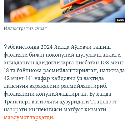
Иллюстратив сурат
Ўзбекистонда 2024 йилда йўловчи ташиш
фаолияти билан ноқонуний шуғулланганлиги
аниқланган ҳайдовчиларга нисбатан 108 минг
18 та баённома расмийлаштирилган, натижада
42 минг 141 нафар ҳайдовчи ўз вақтида
лицензия варақасини расмийлаштириб,
фаолиятини қонунийлаштирган. Бу ҳақда
Транспорт вазирлиги ҳузуридаги Транспорт
назорати инспекцияси матбуот хизмати
маълумот тарқатди
.