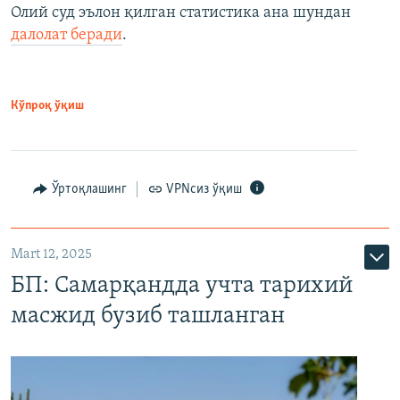
Олий суд эълон қилган статистика ана шундан
далолат беради
.
Кўпроқ ўқиш
Ўртоқлашинг
VPNсиз ўқиш
Mart 12, 2025
БП: Самарқандда учта тарихий
масжид бузиб ташланган