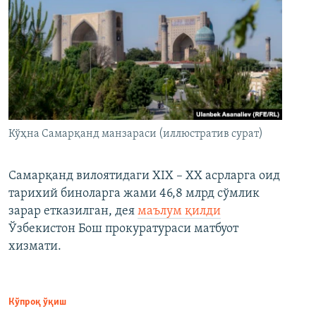
Кўҳна Самарқанд манзараси (иллюстратив сурат)
Самарқанд вилоятидаги XIX – XX асрларга оид
тарихий биноларга жами 46,8 млрд сўмлик
зарар етказилган, дея
маълум қилди
Ўзбекистон Бош прокуратураси матбуот
хизмати.
Кўпроқ ўқиш