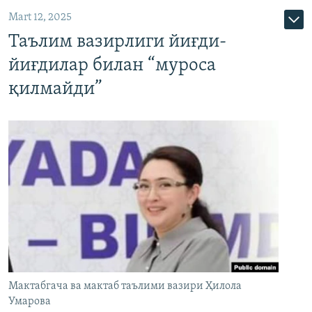
Mart 12, 2025
Таълим вазирлиги йиғди-
йиғдилар билан “муроса
қилмайди”
Мактабгача ва мактаб таълими вазири Ҳилола
Умарова