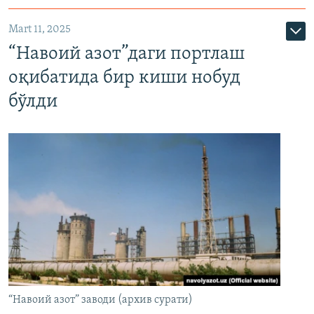
Mart 11, 2025
“Навоий азот”даги портлаш
оқибатида бир киши нобуд
бўлди
“Навоий азот” заводи (архив сурати)