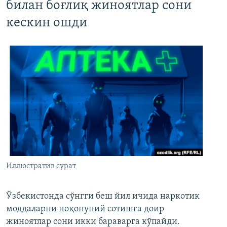
билан боғлиқ жиноятлар сони
кескин ошди
Иллюстратив сурат
Ўзбекистонда сўнгги беш йил ичида наркотик
моддаларни ноқонуний сотишга доир
жиноятлар сони икки бараварга кўпайди.