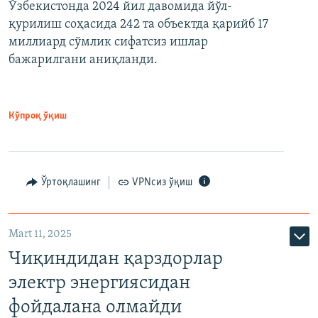
Ўзбекистонда 2024 йил давомида йўл-
қурилиш соҳасида 242 та объектда қарийб 17
миллиард сўмлик сифатсиз ишлар
бажарилгани аниқланди.
Кўпроқ ўқиш
Ўртоқлашинг
VPNсиз ўқиш
Mart 11, 2025
Чиқиндидан қарздорлар
электр энергиясидан
фойдалана олмайди