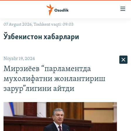
Линклар
Бош
мавзуларга
07 Avgust 2026, Toshkent vaqti: 09:03
ўтинг
OZODLIK SURISHTIRUVLARI
Асосий
Ўзбекистон хабарлари
OZODVIDEO
навигацияга
ўтинг
OZODARXIV
Қидиришга
Noyabr 19, 2024
ўтинг
На русском
Мирзиёев “парламентда
мухолифатни жонлантириш
ИЖТИМОИЙ ТАРМОҚЛАР
зарур”лигини айтди
Озодлик бошқа тилларда