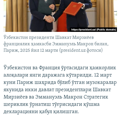
Ўзбекистон президенти Шавкат Мирзиёев
франциялик ҳамкасби Эммануэль Макрон билан,
Париж, 2025 йил 12 марти (president.uz фотоси)
Ўзбекистон ва Франция ўртасидаги ҳамкорлик
алоқалари янги даражага кўтарилди. 12 март
куни Париж шаҳрида бўлиб ўтган музокаралар
якунида икки давлат президентлари Шавкат
Мирзиёев ва Эммануэль Макрон Стратегик
шериклик ўрнатиш тўғрисидаги қўшма
декларацияни қабул қилишган.