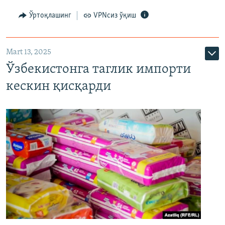
Ўртоқлашинг
VPNсиз ўқиш
Mart 13, 2025
Ўзбекистонга таглик импорти
кескин қисқарди