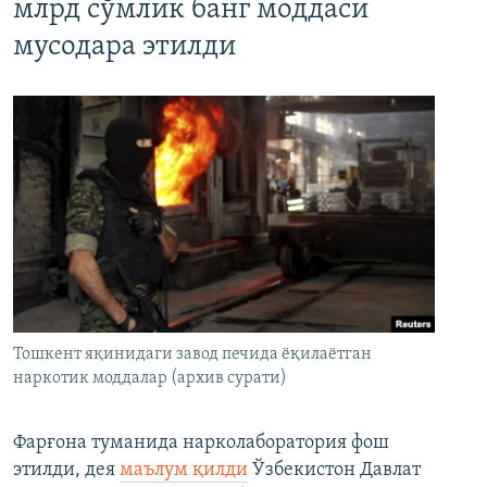
млрд сўмлик банг моддаси
мусодара этилди
Тошкент яқинидаги завод печида ёқилаётган
наркотик моддалар (архив сурати)
Фарғона туманида нарколаборатория фош
этилди, дея
маълум қилди
Ўзбекистон Давлат