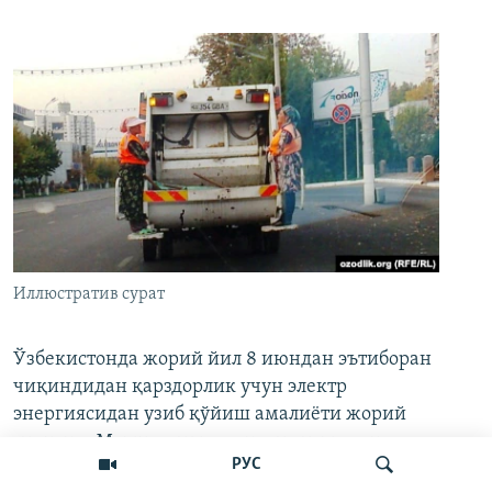
Иллюстратив сурат
Ўзбекистонда жорий йил 8 июндан эътиборан
чиқиндидан қарздорлик учун электр
энергиясидан узиб қўйиш амалиёти жорий
этилади. Мамлакат президенти томонидан
РУС
имзоланган 1044-сонли қонунда ана шундай