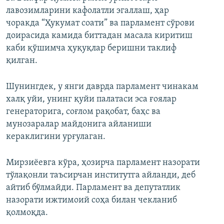
лавозимларини кафолатли эгаллаш, ҳар
чоракда “Ҳукумат соати” ва парламент сўрови
доирасида камида биттадан масала киритиш
каби қўшимча ҳуқуқлар беришни таклиф
қилган.
Шунингдек, у янги даврда парламент чинакам
халқ уйи, унинг қуйи палатаси эса ғоялар
генераторига, соғлом рақобат, баҳс ва
мунозаралар майдонига айланиши
кераклигини урғулаган.
Мирзиёевга кўра, ҳозирча парламент назорати
тўлақонли таъсирчан институтга айланди, деб
айтиб бўлмайди. Парламент ва депутатлик
назорати ижтимоий соҳа билан чекланиб
қолмоқда.