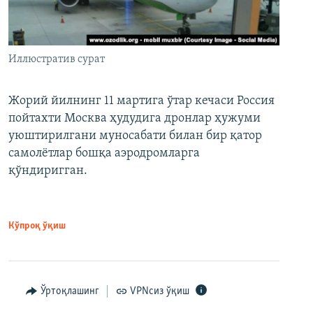
Иллюстратив сурат
Жорий йилнинг 11 мартига ўтар кечаси Россия
пойтахти Москва ҳудудига дронлар ҳужуми
уюштирилгани муносабати билан бир қатор
самолётлар бошқа аэродромларга
қўндиригган.
Кўпроқ ўқиш
Ўртоқлашинг
VPNсиз ўқиш