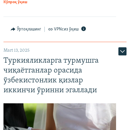
Кўпроқ ўқиш
Ўртоқлашинг
VPNсиз ўқиш
Mart 13, 2025
Туркияликларга турмушга
чиқаётганлар орасида
ўзбекистонлик қизлар
иккинчи ўринни эгаллади