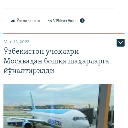
Ўртоқлашинг
VPNсиз ўқиш
Mart 12, 2025
Ўзбекистон учоқлари
Москвадан бошқа шаҳарларга
йўналтирилди