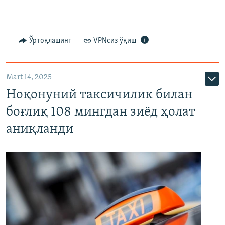
Ўртоқлашинг
VPNсиз ўқиш
Mart 14, 2025
Ноқонуний таксичилик билан
боғлиқ 108 мингдан зиёд ҳолат
аниқланди