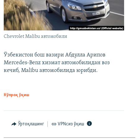
Chevrolet Malibu автомобили
Ўзбекистон бош вазири Абдулла Арипов
Mercedes-Benz хизмат автомобилидан воз
кечиб, Malibu автомобилида юрибди.
Кўпроқ ўқиш
Ўртоқлашинг
VPNсиз ўқиш