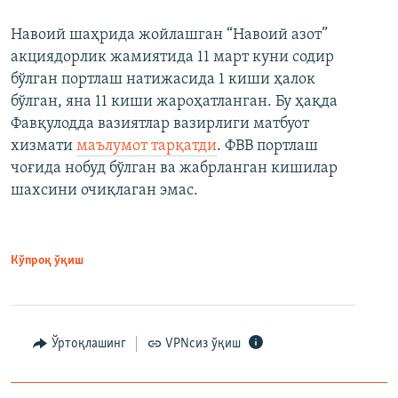
Навоий шаҳрида жойлашган “Навоий азот”
акциядорлик жамиятида 11 март куни содир
бўлган портлаш натижасида 1 киши ҳалок
бўлган, яна 11 киши жароҳатланган. Бу ҳақда
Фавқулодда вазиятлар вазирлиги матбуот
хизмати
маълумот тарқатди
. ФВВ портлаш
чоғида нобуд бўлган ва жабрланган кишилар
шахсини очиқлаган эмас.
Кўпроқ ўқиш
Ўртоқлашинг
VPNсиз ўқиш