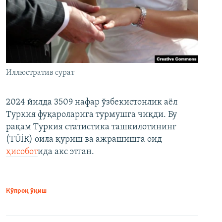
Иллюстратив сурат
2024 йилда 3509 нафар ўзбекистонлик аёл
Туркия фуқароларига турмушга чиқди. Бу
рақам Туркия статистика ташкилотининг
(ТÜİК) оила қуриш ва ажрашишга оид
ҳисобот
ида акс этган.
Кўпроқ ўқиш