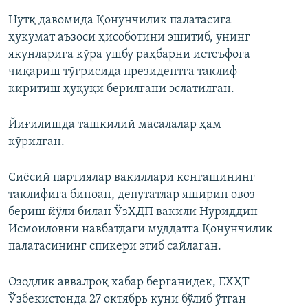
Нутқ давомида Қонунчилик палатасига
ҳукумат аъзоси ҳисоботини эшитиб, унинг
якунларига кўра ушбу раҳбарни истеъфога
чиқариш тўғрисида президентга таклиф
киритиш ҳуқуқи берилгани эслатилган.
Йиғилишда ташкилий масалалар ҳам
кўрилган.
Сиёсий партиялар вакиллари кенгашининг
таклифига биноан, депутатлар яширин овоз
бериш йўли билан ЎзХДП вакили Нуриддин
Исмоиловни навбатдаги муддатга Қонунчилик
палатасининг спикери этиб сайлаган.
Озодлик аввалроқ хабар берганидек, ЕХҲТ
Ўзбекистонда 27 октябрь куни бўлиб ўтган