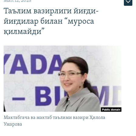
Mart 12, 2025
Таълим вазирлиги йиғди-
йиғдилар билан “муроса
қилмайди”
Мактабгача ва мактаб таълими вазири Ҳилола
Умарова