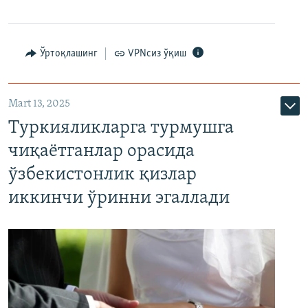
Ўртоқлашинг
VPNсиз ўқиш
Mart 13, 2025
Туркияликларга турмушга
чиқаётганлар орасида
ўзбекистонлик қизлар
иккинчи ўринни эгаллади