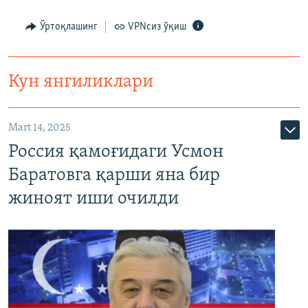
Ўртоқлашинг
VPNсиз ўқиш
Кун янгиликлари
Mart 14, 2025
Россия қамоғидаги Усмон
Баратовга қарши яна бир
жиноят иши очилди