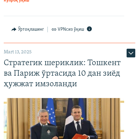
Кўпроқ ўқиш
Ўртоқлашинг
VPNсиз ўқиш
Mart 13, 2025
Стратегик шериклик: Тошкент
ва Париж ўртасида 10 дан зиёд
ҳужжат имзоланди