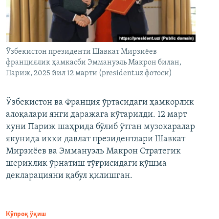
Ўзбекистон президенти Шавкат Мирзиёев
франциялик ҳамкасби Эммануэль Макрон билан,
Париж, 2025 йил 12 марти (president.uz фотоси)
Ўзбекистон ва Франция ўртасидаги ҳамкорлик
алоқалари янги даражага кўтарилди. 12 март
куни Париж шаҳрида бўлиб ўтган музокаралар
якунида икки давлат президентлари Шавкат
Мирзиёев ва Эммануэль Макрон Стратегик
шериклик ўрнатиш тўғрисидаги қўшма
декларацияни қабул қилишган.
Кўпроқ ўқиш