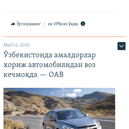
Ўртоқлашинг
VPNсиз ўқиш
Mart 12, 2025
Ўзбекистонда амалдорлар
хориж автомобилидан воз
кечмоқда — ОАВ