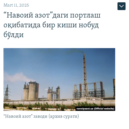
Mart 11, 2025
“Навоий азот”даги портлаш
оқибатида бир киши нобуд
бўлди
“Навоий азот” заводи (архив сурати)