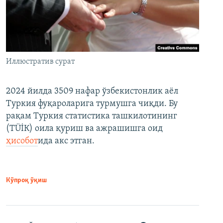
Иллюстратив сурат
2024 йилда 3509 нафар ўзбекистонлик аёл
Туркия фуқароларига турмушга чиқди. Бу
рақам Туркия статистика ташкилотининг
(ТÜİК) оила қуриш ва ажрашишга оид
ҳисобот
ида акс этган.
Кўпроқ ўқиш