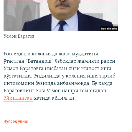
Усмон Баратов
Россиядаги колонияда жазо муддатини
ўтаётган “Ватандош” ўзбеклар жамияти раиси
Усмон Баратовга нисбатан янги жиноят иши
қўзғатилди. Эндиликда у колония иши тартиб-
интизомини бузишда айбланмоқда. Бу ҳақда
Баратовнинг Sota.Vision нашри томонидан
ёйинланган
хатида айтилган.
Кўпроқ ўқиш