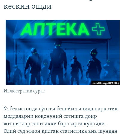
кескин ошди
Иллюстратив сурат
Ўзбекистонда сўнгги беш йил ичида наркотик
моддаларни ноқонуний сотишга доир
жиноятлар сони икки бараварга кўпайди.
Олий суд эълон қилган статистика ана шундан