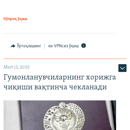
Кўпроқ ўқиш
Ўртоқлашинг
VPNсиз ўқиш
Mart 13, 2025
Гумонланувчиларнинг хорижга
чиқиши вақтинча чекланади