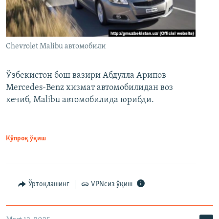
Chevrolet Malibu автомобили
Ўзбекистон бош вазири Абдулла Арипов
Mercedes-Benz хизмат автомобилидан воз
кечиб, Malibu автомобилида юрибди.
Кўпроқ ўқиш
Ўртоқлашинг
VPNсиз ўқиш