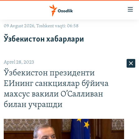
Линклар
Бош
мавзуларга
09 Avgust 2026, Toshkent vaqti: 06:58
ўтинг
OZODLIK SURISHTIRUVLARI
Асосий
Ўзбекистон хабарлари
OZODVIDEO
навигацияга
ўтинг
OZODARXIV
Қидиришга
Aprel 28, 2023
ўтинг
На русском
Ўзбекистон президенти
ЕИнинг санкциялар бўйича
ИЖТИМОИЙ ТАРМОҚЛАР
махсус вакили О’Салливан
билан учрашди
Озодлик бошқа тилларда