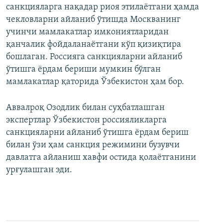
санкцияларга нақадар риоя этилаётгани ҳамда
чекловларни айланиб ўтишда Москванинг
учинчи мамлакатлар имкониятларидан
қанчалик фойдаланаётгани кўп қизиқтира
бошлаган. Россияга санкцияларни айланиб
ўтишга ёрдам бериши мумкин бўлган
мамлакатлар қаторида Ўзбекистон ҳам бор.
Аввалроқ Озодлик билан суҳбатлашган
экспертлар Ўзбекистон россияликларга
санкцияларни айланиб ўтишга ёрдам бериш
билан ўзи ҳам санкция режимини бузувчи
давлатга айланиш хавфи остида қолаётганини
урғулашган эди.