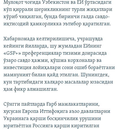
Мулоқот чоғида Ўзбекистон ва ЕИ ўртасидаги
кўп қиррали шерикликнинг турли жиҳатлари
кўриб чиқилган, бунда биринчи галда савдо-
иқтисодий ҳамкорликка эътибор қаратилган.
Хабарномада келтирилишича, учрашувда
кейинги йилларда, шу жумладан ЕИнинг
«GSP+» преференциялар тизими доирасида
ўзаро савдо ҳажми, қўшма корхоналар ва
инвестиция лойиҳалари сони ошиб бораётгани
мамнуният билан қайд этилган. Шунингдек,
кун тартибидаги халқаро масалалар юзасидан
ҳам фикр алмашилган.
Сўнгги пайтларда Ғарб мамлакатларини,
хусусан Европа Иттифоқига аъзо давлатларни
Украинага қарши босқинчилик урушини
юритаётган Россияга қарши киритилган