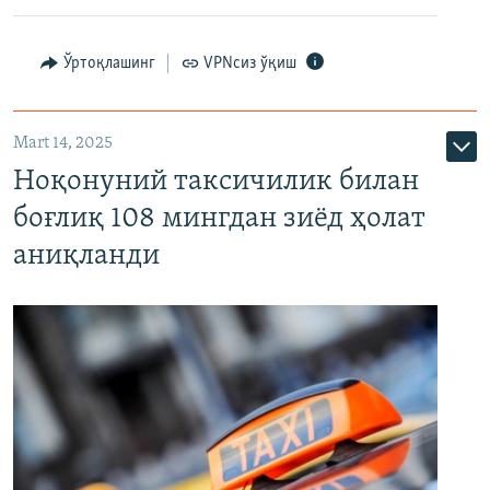
Ўртоқлашинг
VPNсиз ўқиш
Mart 14, 2025
Ноқонуний таксичилик билан
боғлиқ 108 мингдан зиёд ҳолат
аниқланди