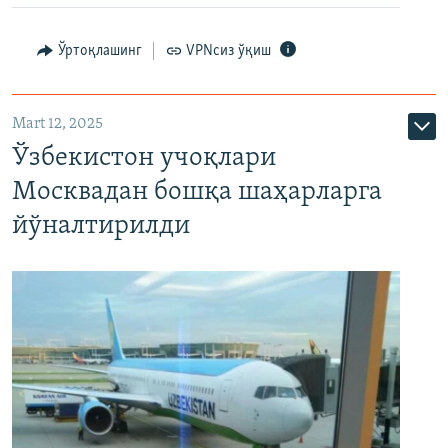
Ўртоқлашинг
VPNсиз ўқиш
Mart 12, 2025
Ўзбекистон учоқлари
Москвадан бошқа шаҳарларга
йўналтирилди