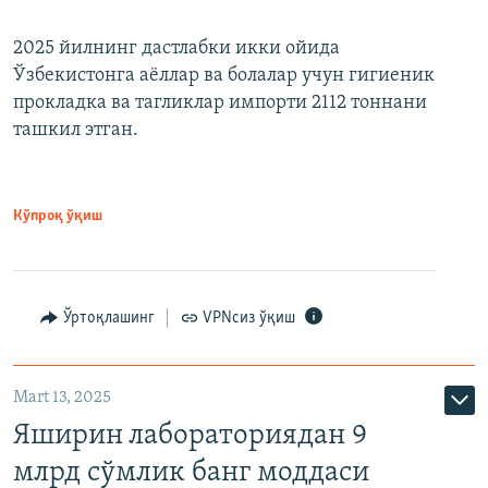
2025 йилнинг дастлабки икки ойида
Ўзбекистонга аёллар ва болалар учун гигиеник
прокладка ва тагликлар импорти 2112 тоннани
ташкил этган.
Кўпроқ ўқиш
Ўртоқлашинг
VPNсиз ўқиш
Mart 13, 2025
Яширин лабораториядан 9
млрд сўмлик банг моддаси