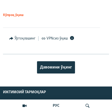
Кўпроқ ўқиш
Ўртоқлашинг
VPNсиз ўқиш
Давомини ўқинг
ИЖТИМОИЙ ТАРМОҚЛАР
РУС