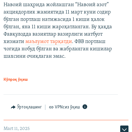
Навоий шаҳрида жойлашган “Навоий азот”
акциядорлик жамиятида 11 март куни содир
бўлган портлаш натижасида 1 киши ҳалок
бўлган, яна 11 киши жароҳатланган. Бу ҳақда
Фавқулодда вазиятлар вазирлиги матбуот
хизмати
маълумот тарқатди
. ФВВ портлаш
чоғида нобуд бўлган ва жабрланган кишилар
шахсини очиқлаган эмас.
Кўпроқ ўқиш
Ўртоқлашинг
VPNсиз ўқиш
Mart 11, 2025