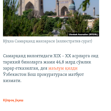
Кўҳна Самарқанд манзараси (иллюстратив сурат)
Самарқанд вилоятидаги XIX – XX асрларга оид
тарихий биноларга жами 46,8 млрд сўмлик
зарар етказилган, дея
маълум қилди
Ўзбекистон Бош прокуратураси матбуот
хизмати.
Кўпроқ ўқиш