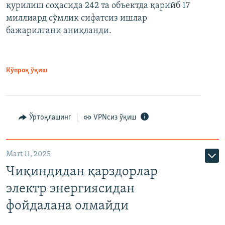
қурилиш соҳасида 242 та объектда қарийб 17
миллиард сўмлик сифатсиз ишлар
бажарилгани аниқланди.
Кўпроқ ўқиш
Ўртоқлашинг
VPNсиз ўқиш
Mart 11, 2025
Чиқиндидан қарздорлар
электр энергиясидан
фойдалана олмайди