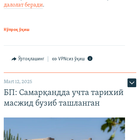
далолат беради
.
Кўпроқ ўқиш
Ўртоқлашинг
VPNсиз ўқиш
Mart 12, 2025
БП: Самарқандда учта тарихий
масжид бузиб ташланган