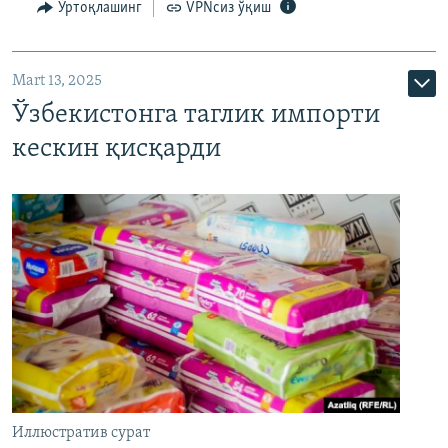
Ўртоқлашинг
VPNсиз ўқиш
Mart 13, 2025
Ўзбекистонга таглик импорти
кескин қисқарди
Иллюстратив сурат