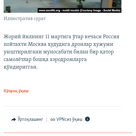
Иллюстратив сурат
Жорий йилнинг 11 мартига ўтар кечаси Россия
пойтахти Москва ҳудудига дронлар ҳужуми
уюштирилгани муносабати билан бир қатор
самолётлар бошқа аэродромларга
қўндиригган.
Кўпроқ ўқиш
Ўртоқлашинг
VPNсиз ўқиш