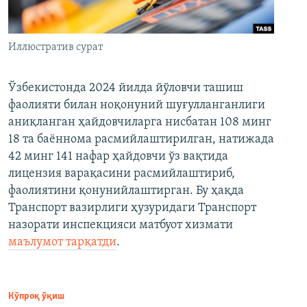
Иллюстратив сурат
Ўзбекистонда 2024 йилда йўловчи ташиш
фаолияти билан ноқонуний шуғулланганлиги
аниқланган ҳайдовчиларга нисбатан 108 минг
18 та баённома расмийлаштирилган, натижада
42 минг 141 нафар ҳайдовчи ўз вақтида
лицензия варақасини расмийлаштириб,
фаолиятини қонунийлаштирган. Бу ҳақда
Транспорт вазирлиги ҳузуридаги Транспорт
назорати инспекцияси матбуот хизмати
маълумот тарқатди
.
Кўпроқ ўқиш