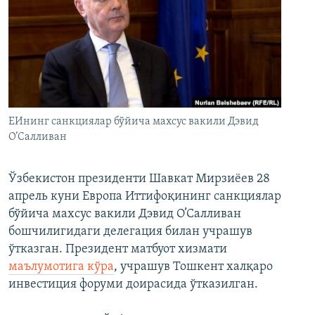
ЕИнинг санкциялар бўйича махсус вакили Дэвид
О’Салливан
Ўзбекистон президенти Шавкат Мирзиёев 28
апрель куни Европа Иттифоқининг санкциялар
бўйича махсус вакили Дэвид О’Салливан
бошчилигидаги делегация билан учрашув
ўтказган. Президент матбуот хизмати
маълумотига кўра
, учрашув Тошкент халқаро
инвестиция форуми доирасида ўтказилган.