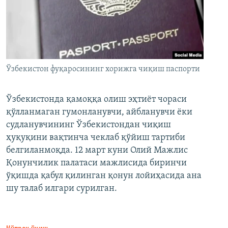
Ўзбекистон фуқаросининг хорижга чиқиш паспорти
Ўзбекистонда қамоққа олиш эҳтиёт чораси
қўлланмаган гумонланувчи, айбланувчи ёки
судланувчининг Ўзбекистондан чиқиш
ҳуқуқини вақтинча чеклаб қўйиш тартиби
белгиланмоқда. 12 март куни Олий Мажлис
Қонунчилик палатаси мажлисида биринчи
ўқишда қабул қилинган қонун лойиҳасида ана
шу талаб илгари сурилган.