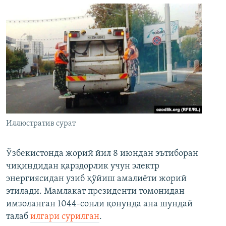
Иллюстратив сурат
Ўзбекистонда жорий йил 8 июндан эътиборан
чиқиндидан қарздорлик учун электр
энергиясидан узиб қўйиш амалиёти жорий
этилади. Мамлакат президенти томонидан
имзоланган 1044-сонли қонунда ана шундай
талаб
илгари сурилган
.