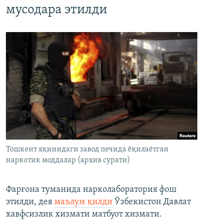
мусодара этилди
Тошкент яқинидаги завод печида ёқилаётган
наркотик моддалар (архив сурати)
Фарғона туманида нарколаборатория фош
этилди, дея
маълум қилди
Ўзбекистон Давлат
хавфсизлик хизмати матбуот хизмати.