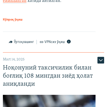
ёйинланган
хатида айтилган.
Кўпроқ ўқиш
Ўртоқлашинг
VPNсиз ўқиш
Mart 14, 2025
Ноқонуний таксичилик билан
боғлиқ 108 мингдан зиёд ҳолат
аниқланди