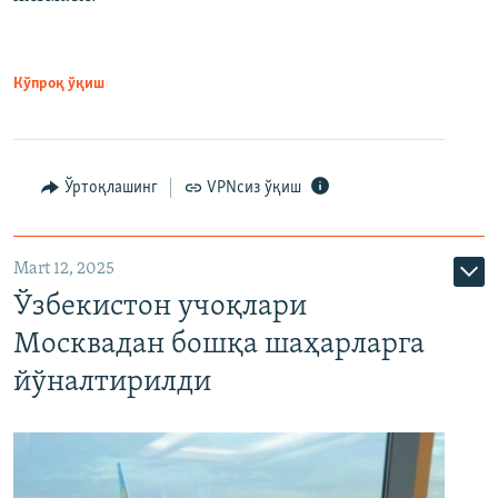
Кўпроқ ўқиш
Ўртоқлашинг
VPNсиз ўқиш
Mart 12, 2025
Ўзбекистон учоқлари
Москвадан бошқа шаҳарларга
йўналтирилди