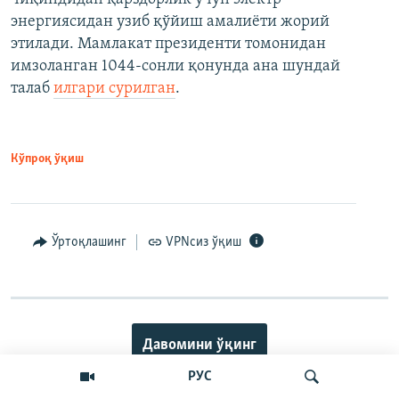
энергиясидан узиб қўйиш амалиёти жорий
этилади. Мамлакат президенти томонидан
имзоланган 1044-сонли қонунда ана шундай
талаб
илгари сурилган
.
Кўпроқ ўқиш
Ўртоқлашинг
VPNсиз ўқиш
Давомини ўқинг
РУС