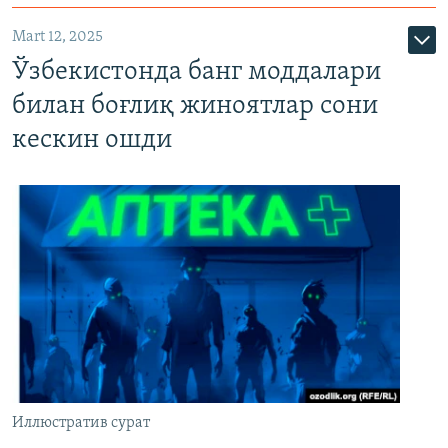
Mart 12, 2025
Ўзбекистонда банг моддалари
билан боғлиқ жиноятлар сони
кескин ошди
Иллюстратив сурат