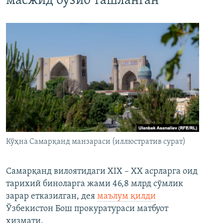
масжид бузиб ташланган
Кўҳна Самарқанд манзараси (иллюстратив сурат)
Самарқанд вилоятидаги XIX – XX асрларга оид
тарихий биноларга жами 46,8 млрд сўмлик
зарар етказилган, дея
маълум қилди
Ўзбекистон Бош прокуратураси матбуот
хизмати.