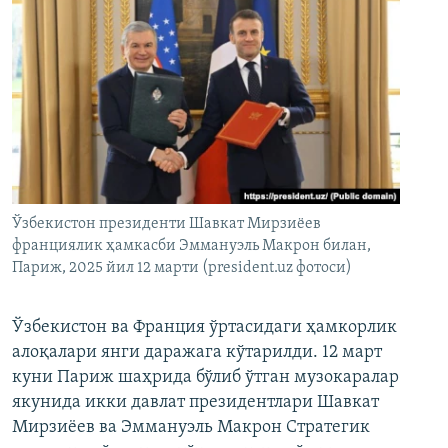
Ўзбекистон президенти Шавкат Мирзиёев
франциялик ҳамкасби Эммануэль Макрон билан,
Париж, 2025 йил 12 марти (president.uz фотоси)
Ўзбекистон ва Франция ўртасидаги ҳамкорлик
алоқалари янги даражага кўтарилди. 12 март
куни Париж шаҳрида бўлиб ўтган музокаралар
якунида икки давлат президентлари Шавкат
Мирзиёев ва Эммануэль Макрон Стратегик