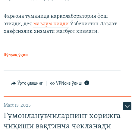
Фарғона туманида нарколаборатория фош
этилди, дея
маълум қилди
Ўзбекистон Давлат
хавфсизлик хизмати матбуот хизмати.
Кўпроқ ўқиш
Ўртоқлашинг
VPNсиз ўқиш
Mart 13, 2025
Гумонланувчиларнинг хорижга
чиқиши вақтинча чекланади