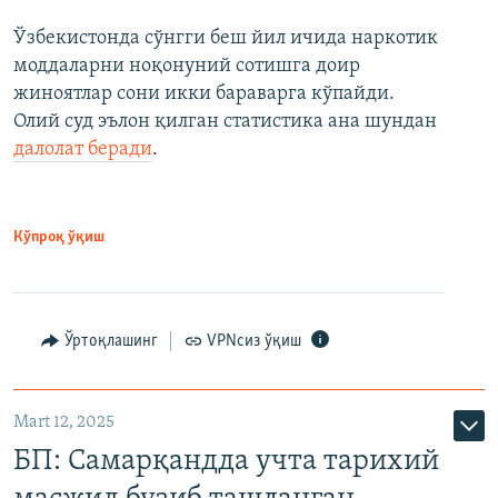
Ўзбекистонда сўнгги беш йил ичида наркотик
моддаларни ноқонуний сотишга доир
жиноятлар сони икки бараварга кўпайди.
Олий суд эълон қилган статистика ана шундан
далолат беради
.
Кўпроқ ўқиш
Ўртоқлашинг
VPNсиз ўқиш
Mart 12, 2025
БП: Самарқандда учта тарихий