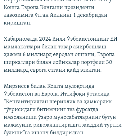
Кошта Европа Кенгаши президенти
лавозимига ўтган йилнинг 1 декабридан
киришган.
Хабарномада 2024 йили Ўзбекистоннинг ЕИ
мамлакатлари билан товар айирбошлаш
ҳажми 6 миллиард евродан ошгани, Европа
ширкатлари билан лойиҳалар портфели 30
миллиард еврога етгани қайд этилган.
Мирзиёев билан Кошта мулоқотида
Ўзбекистон ва Европа Иттифоқи ўртасида
“Кенгайтирилган шериклик ва ҳамкорлик
тўғрисидаги битимнинг тез фурсатда
имзоланиши ўзаро муносабатларнинг бутун
мажмуини ривожлантиришга жиддий туртки
бўлиши”га ишонч билдирилган.