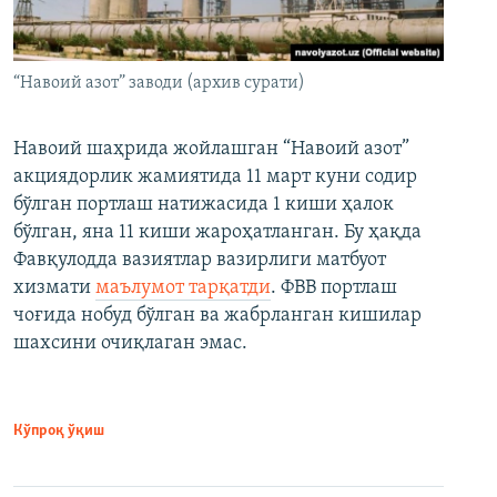
“Навоий азот” заводи (архив сурати)
Навоий шаҳрида жойлашган “Навоий азот”
акциядорлик жамиятида 11 март куни содир
бўлган портлаш натижасида 1 киши ҳалок
бўлган, яна 11 киши жароҳатланган. Бу ҳақда
Фавқулодда вазиятлар вазирлиги матбуот
хизмати
маълумот тарқатди
. ФВВ портлаш
чоғида нобуд бўлган ва жабрланган кишилар
шахсини очиқлаган эмас.
Кўпроқ ўқиш