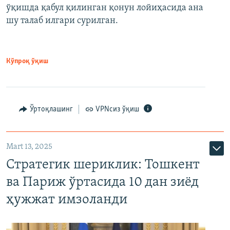
ўқишда қабул қилинган қонун лойиҳасида ана
шу талаб илгари сурилган.
Кўпроқ ўқиш
Ўртоқлашинг
VPNсиз ўқиш
Mart 13, 2025
Стратегик шериклик: Тошкент
ва Париж ўртасида 10 дан зиёд
ҳужжат имзоланди