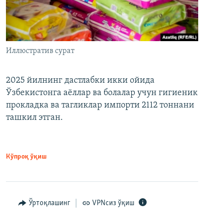
Иллюстратив сурат
2025 йилнинг дастлабки икки ойида
Ўзбекистонга аёллар ва болалар учун гигиеник
прокладка ва тагликлар импорти 2112 тоннани
ташкил этган.
Кўпроқ ўқиш
Ўртоқлашинг
VPNсиз ўқиш