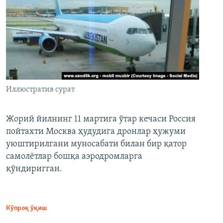
Иллюстратив сурат
Жорий йилнинг 11 мартига ўтар кечаси Россия
пойтахти Москва ҳудудига дронлар ҳужуми
уюштирилгани муносабати билан бир қатор
самолётлар бошқа аэродромларга
қўндиригган.
Кўпроқ ўқиш