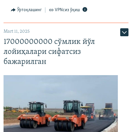
Ўртоқлашинг
VPNсиз ўқиш
Mart 11, 2025
17000000000 сўмлик йўл
лойиҳалари сифатсиз
бажарилган