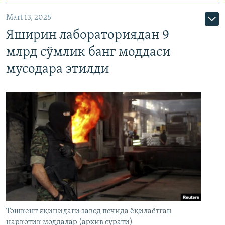
Mart 13, 2025
Яширин лабораториядан 9
млрд сўмлик банг моддаси
мусодара этилди
Тошкент яқинидаги завод печида ёқилаётган
наркотик моддалар (архив сурати)