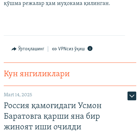
қўшма режалар ҳам муҳокама қилинган.
Ўртоқлашинг
VPNсиз ўқиш
Кун янгиликлари
Mart 14, 2025
Россия қамоғидаги Усмон
Баратовга қарши яна бир
жиноят иши очилди