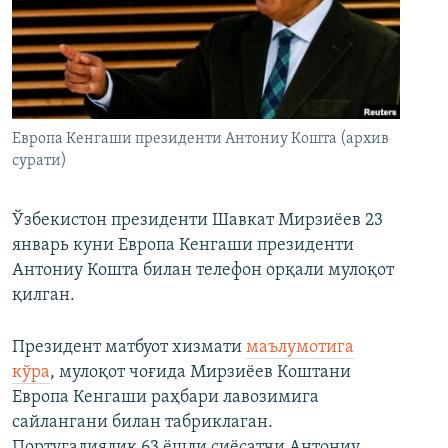
Европа Кенгаши президенти Антониу Кошта (архив
сурати)
Ўзбекистон президенти Шавкат Мирзиёев 23
январь куни Европа Кенгаши президенти
Антониу Кошта билан телефон орқали мулоқот
қилган.
Президент матбуот хизмати
маълумотига
кўра
, мулоқот чоғида Мирзиёев Коштани
Европа Кенгаши раҳбари лавозимига
сайлангани билан табриклаган.
Португалиялик 63 ёшли сиёсатчи Антониу