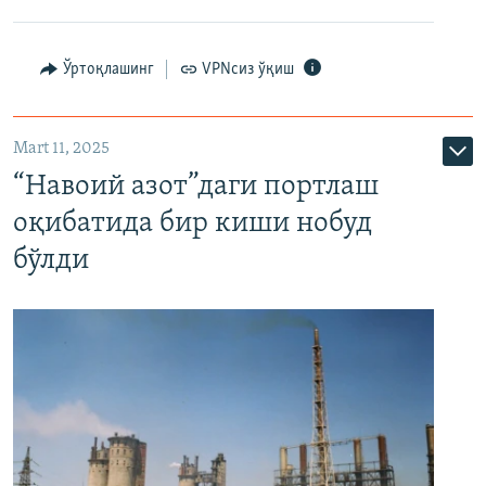
Ўртоқлашинг
VPNсиз ўқиш
Mart 11, 2025
“Навоий азот”даги портлаш
оқибатида бир киши нобуд
бўлди