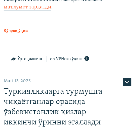
маълумот тарқатди
.
Кўпроқ ўқиш
Ўртоқлашинг
VPNсиз ўқиш
Mart 13, 2025
Туркияликларга турмушга
чиқаётганлар орасида
ўзбекистонлик қизлар
иккинчи ўринни эгаллади