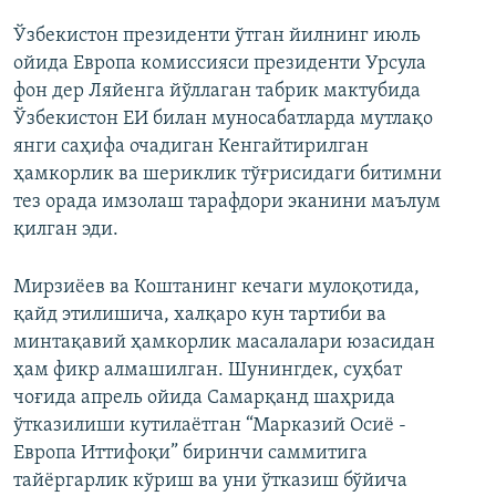
Ўзбекистон президенти ўтган йилнинг июль
ойида Европа комиссияси президенти Урсула
фон дер Ляйенга йўллаган табрик мактубида
Ўзбекистон ЕИ билан муносабатларда мутлақо
янги саҳифа очадиган Кенгайтирилган
ҳамкорлик ва шериклик тўғрисидаги битимни
тез орада имзолаш тарафдори эканини маълум
қилган эди.
Мирзиёев ва Коштанинг кечаги мулоқотида,
қайд этилишича, халқаро кун тартиби ва
минтақавий ҳамкорлик масалалари юзасидан
ҳам фикр алмашилган. Шунингдек, суҳбат
чоғида апрель ойида Самарқанд шаҳрида
ўтказилиши кутилаётган “Марказий Осиё -
Европа Иттифоқи” биринчи саммитига
тайёргарлик кўриш ва уни ўтказиш бўйича