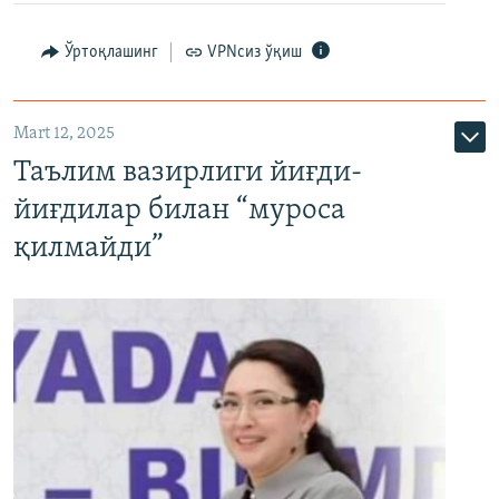
Ўртоқлашинг
VPNсиз ўқиш
Mart 12, 2025
Таълим вазирлиги йиғди-
йиғдилар билан “муроса
қилмайди”