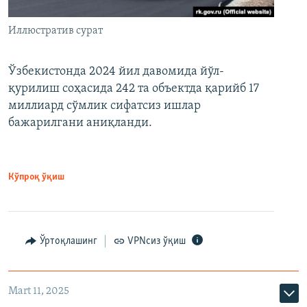
Иллюстратив сурат
Ўзбекистонда 2024 йил давомида йўл-
қурилиш соҳасида 242 та объектда қарийб 17
миллиард сўмлик сифатсиз ишлар
бажарилгани аниқланди.
Кўпроқ ўқиш
Ўртоқлашинг
VPNсиз ўқиш
Mart 11, 2025