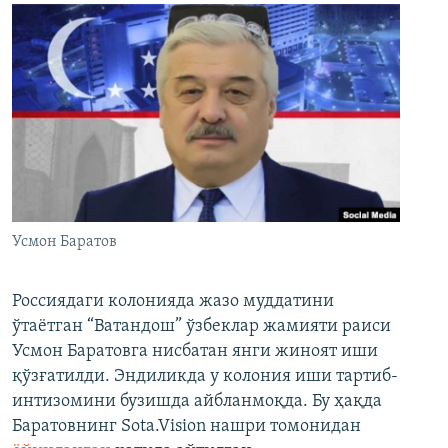
Усмон Баратов
Россиядаги колонияда жазо муддатини
ўтаётган “Ватандош” ўзбеклар жамияти раиси
Усмон Баратовга нисбатан янги жиноят иши
қўзғатилди. Эндиликда у колония иши тартиб-
интизомини бузишда айбланмоқда. Бу ҳақда
Баратовнинг Sota.Vision нашри томонидан