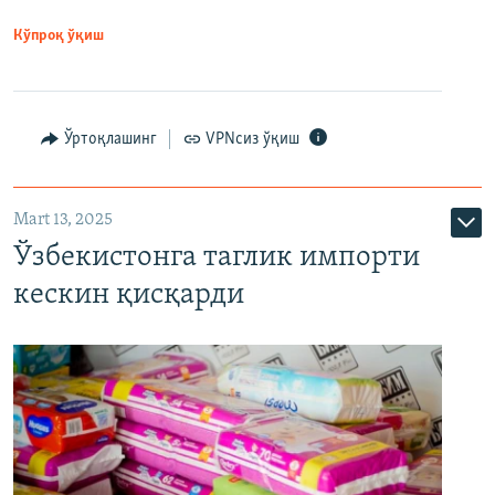
Кўпроқ ўқиш
Ўртоқлашинг
VPNсиз ўқиш
Mart 13, 2025
Ўзбекистонга таглик импорти
кескин қисқарди