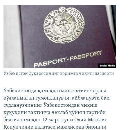
Ўзбекистон фуқаросининг хорижга чиқиш паспорти
Ўзбекистонда қамоққа олиш эҳтиёт чораси
қўлланмаган гумонланувчи, айбланувчи ёки
судланувчининг Ўзбекистондан чиқиш
ҳуқуқини вақтинча чеклаб қўйиш тартиби
белгиланмоқда. 12 март куни Олий Мажлис
Қонунчилик палатаси мажлисида биринчи