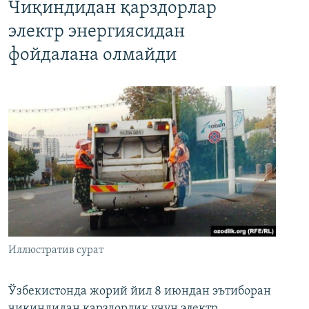
Чиқиндидан қарздорлар
электр энергиясидан
фойдалана олмайди
Иллюстратив сурат
Ўзбекистонда жорий йил 8 июндан эътиборан
чиқиндидан қарздорлик учун электр