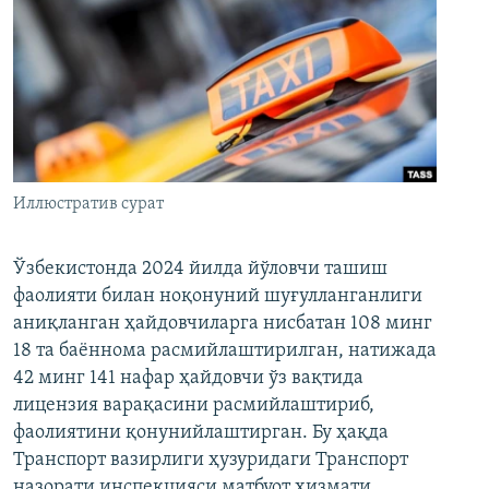
Иллюстратив сурат
Ўзбекистонда 2024 йилда йўловчи ташиш
фаолияти билан ноқонуний шуғулланганлиги
аниқланган ҳайдовчиларга нисбатан 108 минг
18 та баённома расмийлаштирилган, натижада
42 минг 141 нафар ҳайдовчи ўз вақтида
лицензия варақасини расмийлаштириб,
фаолиятини қонунийлаштирган. Бу ҳақда
Транспорт вазирлиги ҳузуридаги Транспорт
назорати инспекцияси матбуот хизмати