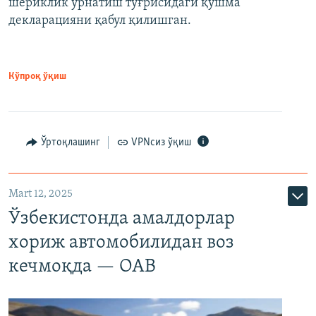
шериклик ўрнатиш тўғрисидаги қўшма
декларацияни қабул қилишган.
Кўпроқ ўқиш
Ўртоқлашинг
VPNсиз ўқиш
Mart 12, 2025
Ўзбекистонда амалдорлар
хориж автомобилидан воз
кечмоқда — ОАВ