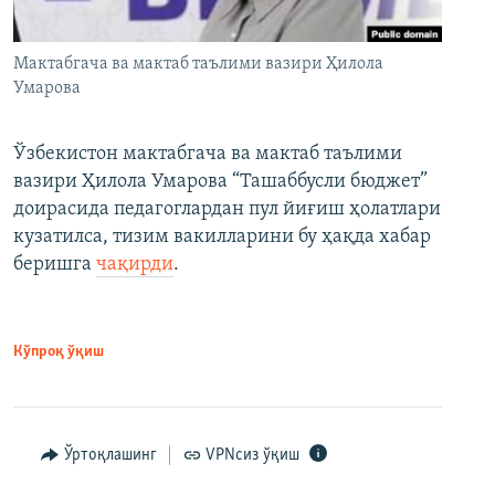
Мактабгача ва мактаб таълими вазири Ҳилола
Умарова
Ўзбекистон мактабгача ва мактаб таълими
вазири Ҳилола Умарова “Ташаббусли бюджет”
доирасида педагоглардан пул йиғиш ҳолатлари
кузатилса, тизим вакилларини бу ҳақда хабар
беришга
чақирди
.
Кўпроқ ўқиш
Ўртоқлашинг
VPNсиз ўқиш