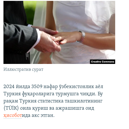
Иллюстратив сурат
2024 йилда 3509 нафар ўзбекистонлик аёл
Туркия фуқароларига турмушга чиқди. Бу
рақам Туркия статистика ташкилотининг
(ТÜİК) оила қуриш ва ажрашишга оид
ҳисобот
ида акс этган.