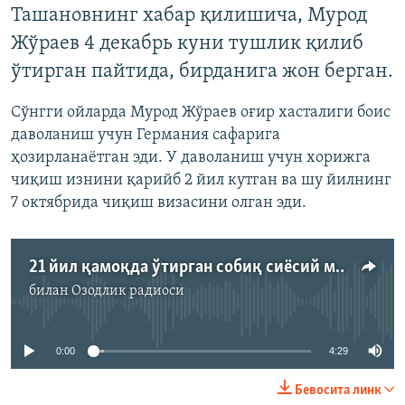
Ташановнинг хабар қилишича, Мурод
Жўраев 4 декабрь куни тушлик қилиб
ўтирган пайтида, бирданига жон берган.
Сўнгги ойларда Мурод Жўраев оғир хасталиги боис
даволаниш учун Германия сафарига
ҳозирланаётган эди. У даволаниш учун хорижга
чиқиш изнини қарийб 2 йил кутган ва шу йилнинг
7 октябрида чиқиш визасини олган эди.
21 йил қамоқда ўтирган собиқ сиёсий маҳкум Мурод Жўраев вафот этди
билан
Озодлик радиоси
Айни дамда медиа-манба мавжуд эмас
0:00
4:29
Бевосита линк