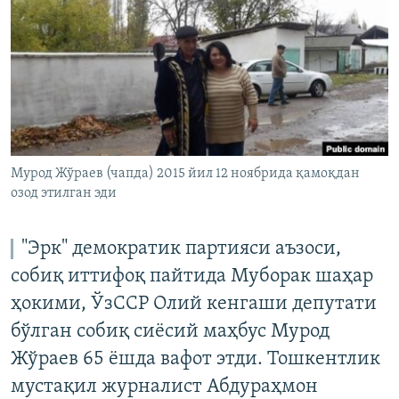
Мурод Жўраев (чапда) 2015 йил 12 ноябрида қамоқдан
озод этилган эди
"Эрк" демократик партияси аъзоси,
собиқ иттифоқ пайтида Муборак шаҳар
ҳокими, ЎзССР Олий кенгаши депутати
бўлган собиқ сиёсий маҳбус Мурод
Жўраев 65 ёшда вафот этди. Тошкентлик
мустақил журналист Абдураҳмон