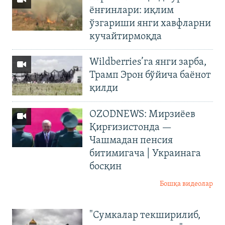
ёнғинлари: иқлим
ўзгариши янги хавфларни
кучайтирмоқда
Wildberries’га янги зарба,
Трамп Эрон бўйича баёнот
қилди
OZODNEWS: Мирзиёев
Қирғизистонда —
Чашмадан пенсия
битимигача | Украинага
босқин
Бошқа видеолар
"Сумкалар текширилиб,