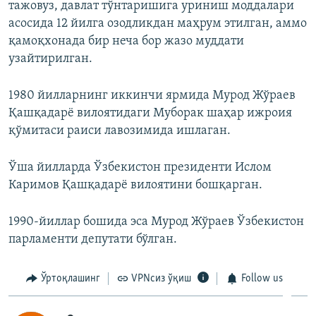
тажовуз, давлат тўнтаришига уриниш моддалари
асосида 12 йилга озодликдан маҳрум этилган, аммо
қамоқхонада бир неча бор жазо муддати
узайтирилган.
1980 йилларнинг иккинчи ярмида Мурод Жўраев
Қашқадарё вилоятидаги Муборак шаҳар ижроия
қўмитаси раиси лавозимида ишлаган.
Ўша йилларда Ўзбекистон президенти Ислом
Каримов Қашқадарё вилоятини бошқарган.
1990-йиллар бошида эса Мурод Жўраев Ўзбекистон
парламенти депутати бўлган.
Ўртоқлашинг
VPNсиз ўқиш
Follow us