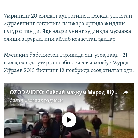
Умрининг 20 йилдан кўпроғини қамоқда ўтказган
Жўраевнинг соғлиғига панжара ортида жиддий
путур етганди. Яқинлари унинг зудликда муолажа
олиши зарурлигини айтиб келаётган эдилар.
Мустақил Ўзбекистон тарихида энг узоқ вақт - 21
йил қамоқда ўтирган собиқ сиёсий маҳбус Мурод
Жўраев 2015 йилнинг 12 ноябрида озод этилган эди.
OZOD-VIDEO: Сиëсий маҳкум Мурод Жўраев озодликка чиқди
билан
Озодлик радиоси
Айни дамда медиа-манба мавжуд эмас