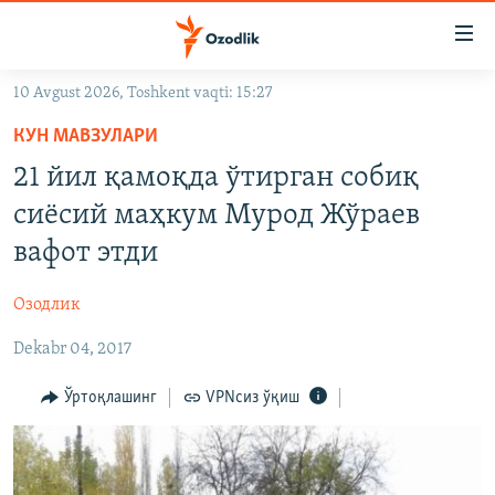
Линклар
Бош
мавзуларга
10 Avgust 2026, Toshkent vaqti: 15:27
ўтинг
OZODLIK SURISHTIRUVLARI
Асосий
КУН МАВЗУЛАРИ
OZODVIDEO
навигацияга
21 йил қамоқда ўтирган собиқ
ўтинг
OZODARXIV
сиёсий маҳкум Мурод Жўраев
Қидиришга
ўтинг
вафот этди
На русском
Озодлик
ИЖТИМОИЙ ТАРМОҚЛАР
Dekabr 04, 2017
Ўртоқлашинг
VPNсиз ўқиш
Озодлик бошқа тилларда