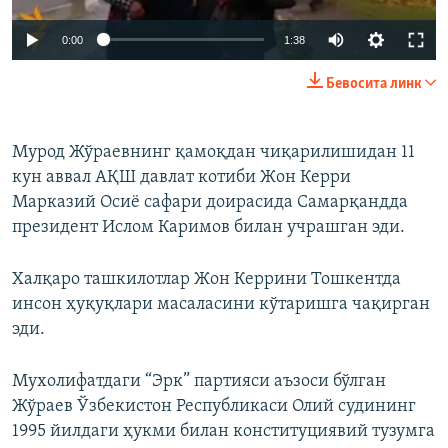
0:00
1:38
Бевосита линк
Мурод Жўраевнинг қамоқдан чиқарилишидан 11
кун аввал АҚШ давлат котиби Жон Керри
Марказий Осиё сафари доирасида Самарқандда
президент Ислом Каримов билан учрашган эди.
Халқаро ташкилотлар Жон Керрини Тошкентда
инсон ҳуқуқлари масаласини кўтаришга чақирган
эди.
Мухолифатдаги “Эрк” партияси аъзоси бўлган
Жўраев Ўзбекистон Республикаси Олий судининг
1995 йилдаги ҳукми билан конституциявий тузумга