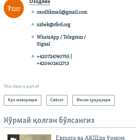
Озодлик
ozodlikmail@gmail.com
uzbek@rferl.org
WhatsApp / Telegram /
Signal
+420724740755 |
+420602612713
This item is part of
Кун мавзулари
Сиёсат
Инсон ҳуқуқлари
Кўрмай қолган бўлсангиз
Европа ва АҚШда ўрмон