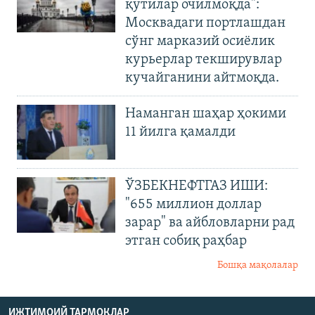
қутилар очилмоқда":
Москвадаги портлашдан
сўнг марказий осиёлик
курьерлар текширувлар
кучайганини айтмоқда.
Наманган шаҳар ҳокими
11 йилга қамалди
ЎЗБЕКНЕФТГАЗ ИШИ:
"655 миллион доллар
зарар" ва айбловларни рад
этган собиқ раҳбар
Бошқа мақолалар
ИЖТИМОИЙ ТАРМОҚЛАР