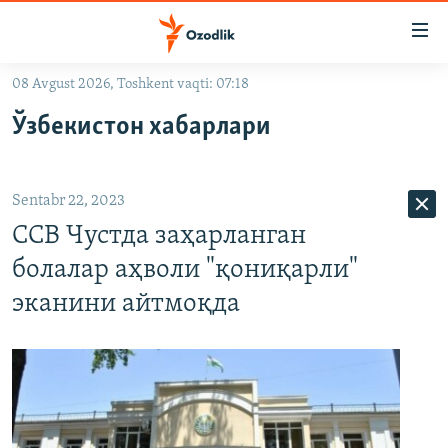
Линклар
Бош
мавзуларга
08 Avgust 2026, Toshkent vaqti: 07:18
ўтинг
OZODLIK SURISHTIRUVLARI
Асосий
Ўзбекистон хабарлари
OZODVIDEO
навигацияга
ўтинг
OZODARXIV
Қидиришга
Sentabr 22, 2023
ўтинг
На русском
ССВ Чустда заҳарланган
болалар аҳволи "қониқарли"
ИЖТИМОИЙ ТАРМОҚЛАР
эканини айтмоқда
Озодлик бошқа тилларда