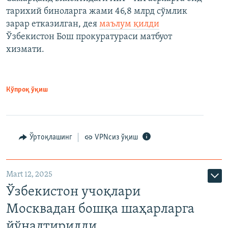
тарихий биноларга жами 46,8 млрд сўмлик
зарар етказилган, дея
маълум қилди
Ўзбекистон Бош прокуратураси матбуот
хизмати.
Кўпроқ ўқиш
Ўртоқлашинг
VPNсиз ўқиш
Mart 12, 2025
Ўзбекистон учоқлари
Москвадан бошқа шаҳарларга
йўналтирилди