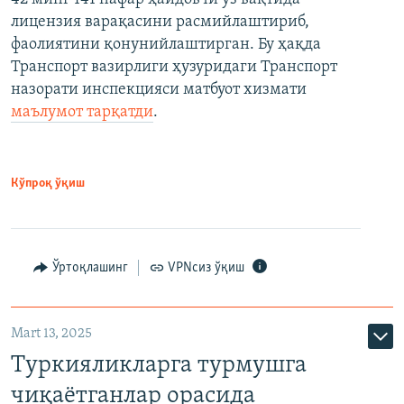
лицензия варақасини расмийлаштириб,
фаолиятини қонунийлаштирган. Бу ҳақда
Транспорт вазирлиги ҳузуридаги Транспорт
назорати инспекцияси матбуот хизмати
маълумот тарқатди
.
Кўпроқ ўқиш
Ўртоқлашинг
VPNсиз ўқиш
Mart 13, 2025
Туркияликларга турмушга
чиқаётганлар орасида