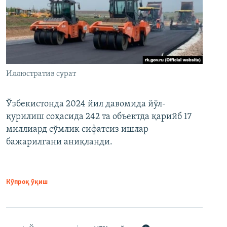
Иллюстратив сурат
Ўзбекистонда 2024 йил давомида йўл-
қурилиш соҳасида 242 та объектда қарийб 17
миллиард сўмлик сифатсиз ишлар
бажарилгани аниқланди.
Кўпроқ ўқиш