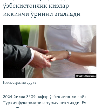
ўзбекистонлик қизлар
иккинчи ўринни эгаллади
Иллюстратив сурат
2024 йилда 3509 нафар ўзбекистонлик аёл
Туркия фуқароларига турмушга чиқди. Бу