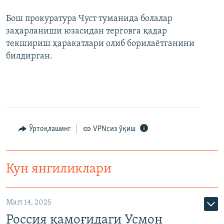
Бош прокуратура Чуст туманида болалар
заҳарланиши юзасидан терговга қадар
текшириш ҳаракатлари олиб борилаётганини
билдирган.
Ўртоқлашинг
VPNсиз ўқиш
Кун янгиликлари
Mart 14, 2025
Россия қамоғидаги Усмон