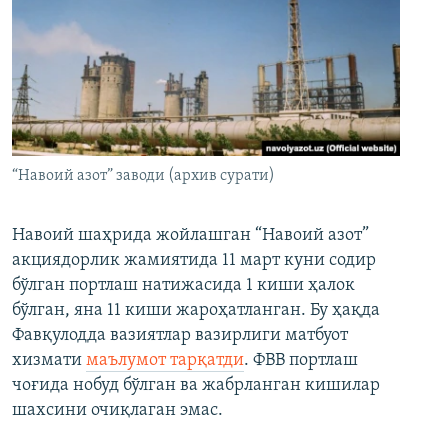
“Навоий азот” заводи (архив сурати)
Навоий шаҳрида жойлашган “Навоий азот”
акциядорлик жамиятида 11 март куни содир
бўлган портлаш натижасида 1 киши ҳалок
бўлган, яна 11 киши жароҳатланган. Бу ҳақда
Фавқулодда вазиятлар вазирлиги матбуот
хизмати
маълумот тарқатди
. ФВВ портлаш
чоғида нобуд бўлган ва жабрланган кишилар
шахсини очиқлаган эмас.