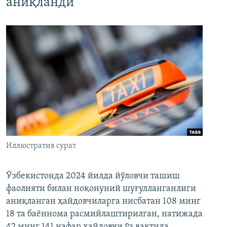
аниқланди
Иллюстратив сурат
Ўзбекистонда 2024 йилда йўловчи ташиш
фаолияти билан ноқонуний шуғулланганлиги
аниқланган ҳайдовчиларга нисбатан 108 минг
18 та баённома расмийлаштирилган, натижада
42 минг 141 нафар ҳайдовчи ўз вақтида