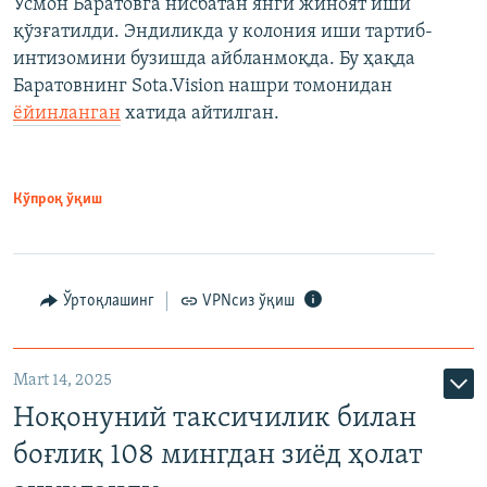
Усмон Баратовга нисбатан янги жиноят иши
қўзғатилди. Эндиликда у колония иши тартиб-
интизомини бузишда айбланмоқда. Бу ҳақда
Баратовнинг Sota.Vision нашри томонидан
ёйинланган
хатида айтилган.
Кўпроқ ўқиш
Ўртоқлашинг
VPNсиз ўқиш
Mart 14, 2025
Ноқонуний таксичилик билан
боғлиқ 108 мингдан зиёд ҳолат