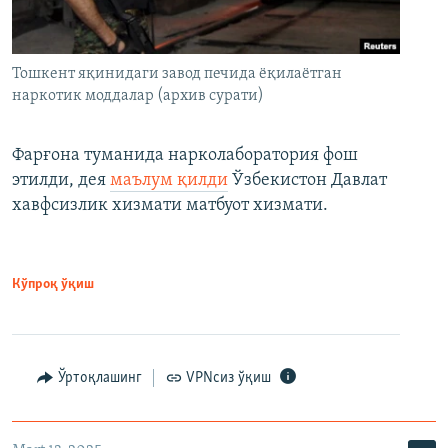
Тошкент яқинидаги завод печида ёқилаётган
наркотик моддалар (архив сурати)
Фарғона туманида нарколаборатория фош
этилди, дея
маълум қилди
Ўзбекистон Давлат
хавфсизлик хизмати матбуот хизмати.
Кўпроқ ўқиш
Ўртоқлашинг
VPNсиз ўқиш