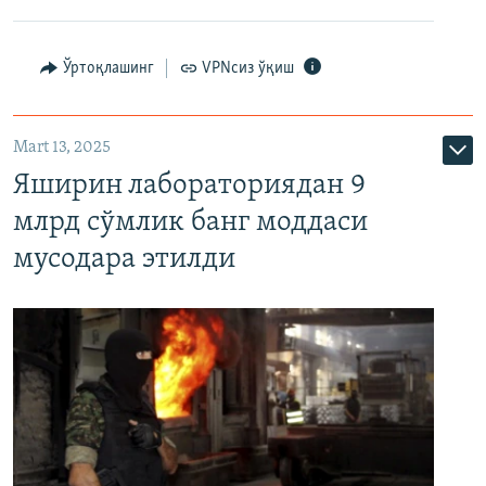
Ўртоқлашинг
VPNсиз ўқиш
Mart 13, 2025
Яширин лабораториядан 9
млрд сўмлик банг моддаси
мусодара этилди