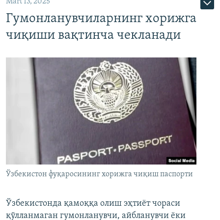
Mart 13, 2025
Гумонланувчиларнинг хорижга
чиқиши вақтинча чекланади
Ўзбекистон фуқаросининг хорижга чиқиш паспорти
Ўзбекистонда қамоққа олиш эҳтиёт чораси
қўлланмаган гумонланувчи, айбланувчи ёки