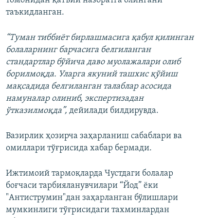
томонидан қатъий назоратга олингани
таъкидланган.
“Туман тиббиёт бирлашмасига қабул қилинган
болаларнинг барчасига белгиланган
стандартлар бўйича даво муолажалари олиб
борилмоқда. Уларга якуний ташхис қўйиш
мақсадида белгиланган талаблар асосида
намуналар олиниб, экспертизадан
ўтказилмоқда”,
дейилади билдирувда.
Вазирлик ҳозирча заҳарланиш сабаблари ва
омиллари тўғрисида хабар бермади.
Ижтимоий тармоқларда Чустдаги болалар
боғчаси тарбияланувчилари “Йод” ёки
"Антиструмин"дан заҳарланган бўлишлари
мумкинлиги тўғрисидаги тахминлардан