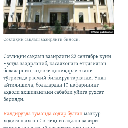
Соғлиқни сақлаш вазирлиги биноси.
Соғлиқни сақлаш вазирлиги 22 сентябрь куни
Чустда заҳарланиб, касалхонага ётқизилган
болаларнинг аҳволи қониқарли экани
тўғрисида расмий билдирув тарқатди. Унда
айтилишича, болалардан 10 нафарининг
аҳволи яхшилангани сабабли уйига рухсат
берилди.
Билдирувда туманда содир бўлган
мазкур
ҳодиса шахсан Соғлиқни сақлаш вазири