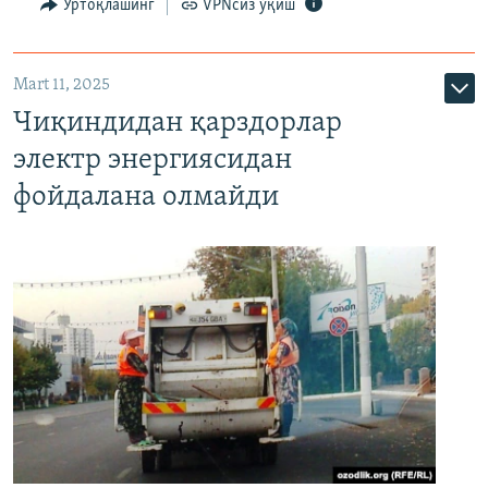
Ўртоқлашинг
VPNсиз ўқиш
Mart 11, 2025
Чиқиндидан қарздорлар
электр энергиясидан
фойдалана олмайди