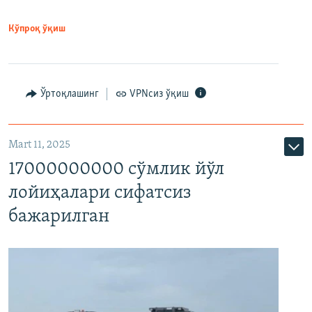
Кўпроқ ўқиш
Ўртоқлашинг
VPNсиз ўқиш
Mart 11, 2025
17000000000 сўмлик йўл
лойиҳалари сифатсиз
бажарилган