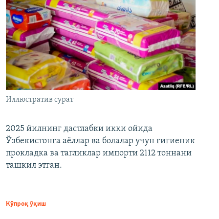
Иллюстратив сурат
2025 йилнинг дастлабки икки ойида
Ўзбекистонга аёллар ва болалар учун гигиеник
прокладка ва тагликлар импорти 2112 тоннани
ташкил этган.
Кўпроқ ўқиш