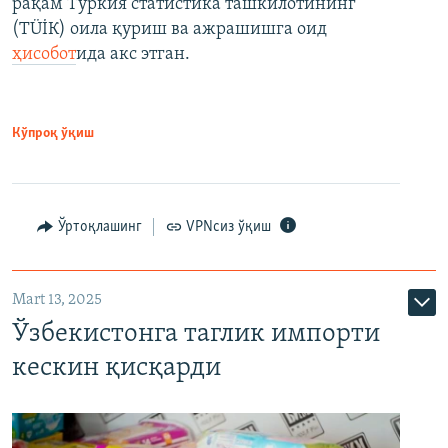
рақам Туркия статистика ташкилотининг
(ТÜİК) оила қуриш ва ажрашишга оид
ҳисобот
ида акс этган.
Кўпроқ ўқиш
Ўртоқлашинг
VPNсиз ўқиш
Mart 13, 2025
Ўзбекистонга таглик импорти
кескин қисқарди