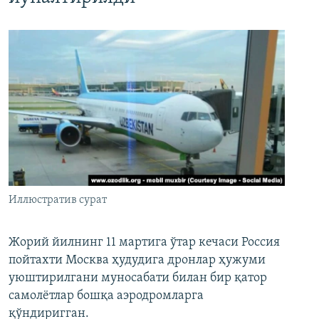
Иллюстратив сурат
Жорий йилнинг 11 мартига ўтар кечаси Россия
пойтахти Москва ҳудудига дронлар ҳужуми
уюштирилгани муносабати билан бир қатор
самолётлар бошқа аэродромларга
қўндиригган.