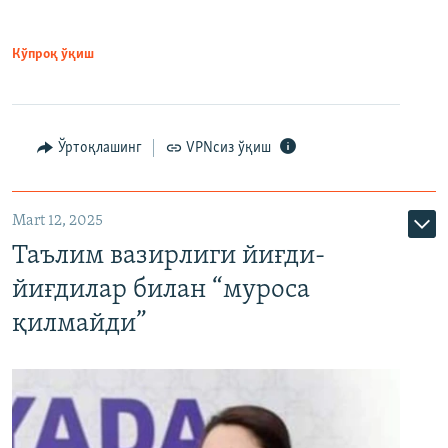
Кўпроқ ўқиш
Ўртоқлашинг
VPNсиз ўқиш
Mart 12, 2025
Таълим вазирлиги йиғди-
йиғдилар билан “муроса
қилмайди”