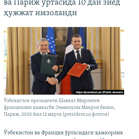
ва Париж ўртасида 10 дан зиёд
ҳужжат имзоланди
Ўзбекистон президенти Шавкат Мирзиёев
франциялик ҳамкасби Эммануэль Макрон билан,
Париж, 2025 йил 12 марти (president.uz фотоси)
Ўзбекистон ва Франция ўртасидаги ҳамкорлик