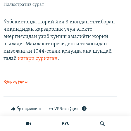
Иллюстратив сурат
Ўзбекистонда жорий йил 8 июндан эътиборан
чиқиндидан қарздорлик учун электр
энергиясидан узиб қўйиш амалиёти жорий
этилади. Мамлакат президенти томонидан
имзоланган 1044-сонли қонунда ана шундай
талаб
илгари сурилган
.
Кўпроқ ўқиш
Ўртоқлашинг
VPNсиз ўқиш
РУС