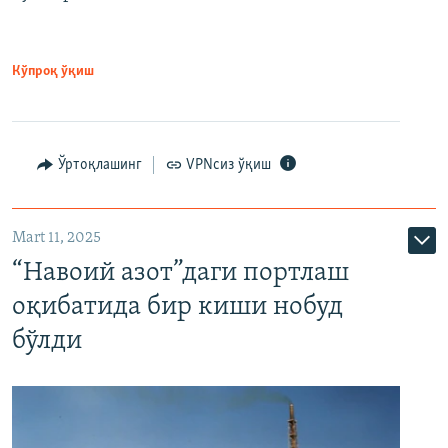
Кўпроқ ўқиш
Ўртоқлашинг
VPNсиз ўқиш
Mart 11, 2025
“Навоий азот”даги портлаш
оқибатида бир киши нобуд
бўлди