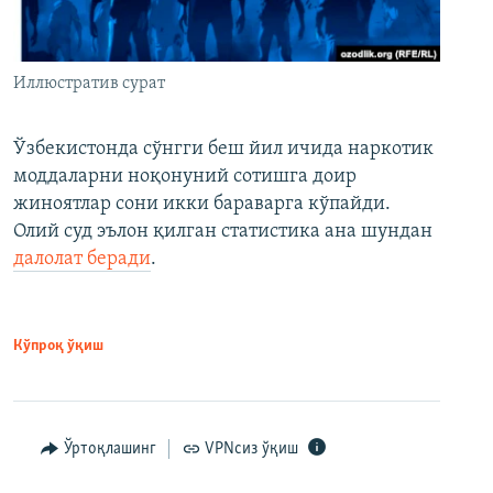
Иллюстратив сурат
Ўзбекистонда сўнгги беш йил ичида наркотик
моддаларни ноқонуний сотишга доир
жиноятлар сони икки бараварга кўпайди.
Олий суд эълон қилган статистика ана шундан
далолат беради
.
Кўпроқ ўқиш
Ўртоқлашинг
VPNсиз ўқиш