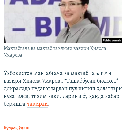
Мактабгача ва мактаб таълими вазири Ҳилола
Умарова
Ўзбекистон мактабгача ва мактаб таълими
вазири Ҳилола Умарова “Ташаббусли бюджет”
доирасида педагоглардан пул йиғиш ҳолатлари
кузатилса, тизим вакилларини бу ҳақда хабар
беришга
чақирди
.
Кўпроқ ўқиш