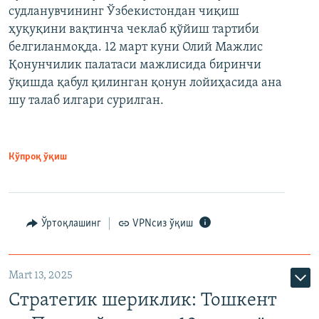
судланувчининг Ўзбекистондан чиқиш
ҳуқуқини вақтинча чеклаб қўйиш тартиби
белгиланмоқда. 12 март куни Олий Мажлис
Қонунчилик палатаси мажлисида биринчи
ўқишда қабул қилинган қонун лойиҳасида ана
шу талаб илгари сурилган.
Кўпроқ ўқиш
Ўртоқлашинг
VPNсиз ўқиш
Mart 13, 2025
Стратегик шериклик: Тошкент