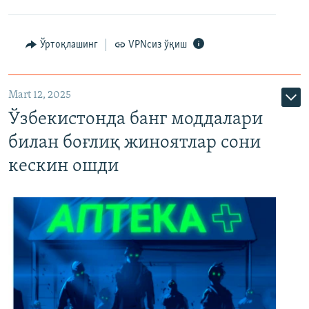
Ўртоқлашинг
VPNсиз ўқиш
Mart 12, 2025
Ўзбекистонда банг моддалари
билан боғлиқ жиноятлар сони
кескин ошди