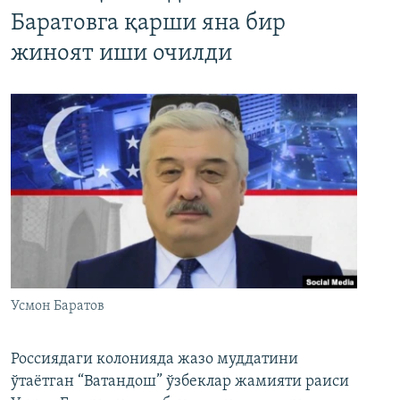
Баратовга қарши яна бир
жиноят иши очилди
Усмон Баратов
Россиядаги колонияда жазо муддатини
ўтаётган “Ватандош” ўзбеклар жамияти раиси