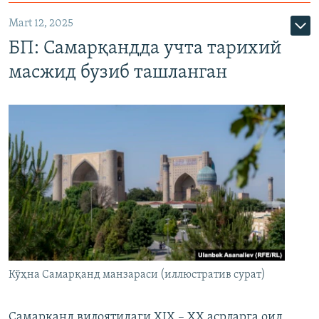
Mart 12, 2025
БП: Самарқандда учта тарихий
масжид бузиб ташланган
Кўҳна Самарқанд манзараси (иллюстратив сурат)
Самарқанд вилоятидаги XIX – XX асрларга оид