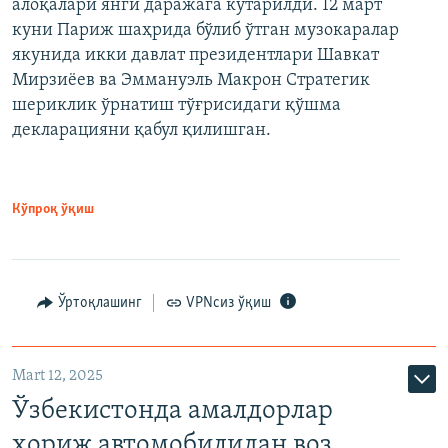
алоқалари янги даражага кўтарилди. 12 март
куни Париж шаҳрида бўлиб ўтган музокаралар
якунида икки давлат президентлари Шавкат
Мирзиёев ва Эммануэль Макрон Стратегик
шериклик ўрнатиш тўғрисидаги қўшма
декларацияни қабул қилишган.
Кўпроқ ўқиш
Ўртоқлашинг
VPNсиз ўқиш
Mart 12, 2025
Ўзбекистонда амалдорлар
хориж автомобилидан воз