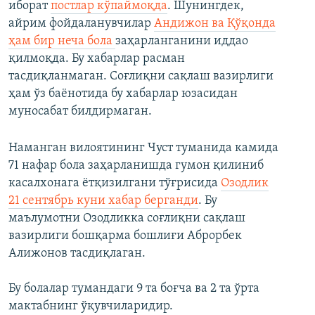
иборат
постлар кўпаймоқда
. Шунингдек,
айрим фойдаланувчилар
Андижон ва Қўқонда
ҳам бир неча бола
заҳарланганини иддао
қилмоқда. Бу хабарлар расман
тасдиқланмаган. Соғлиқни сақлаш вазирлиги
ҳам ўз баёнотида бу хабарлар юзасидан
муносабат билдирмаган.
Наманган вилоятининг Чуст туманида камида
71 нафар бола заҳарланишда гумон қилиниб
касалхонага ётқизилгани тўғрисида
Озодлик
21 сентябрь куни хабар берганди
. Бу
маълумотни Озодликка соғлиқни сақлаш
вазирлиги бошқарма бошлиғи Аброрбек
Алижонов тасдиқлаган.
Бу болалар тумандаги 9 та боғча ва 2 та ўрта
мактабнинг ўқувчиларидир.