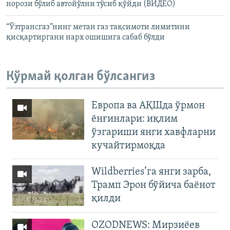
норози бўлиб автойўлни тўсиб қўйди (ВИДЕО)
“Ўзтрансгаз”нинг метан газ тақсимоти лимитини
қисқартиргани нарх ошишига сабаб бўлди
Кўрмай қолган бўлсангиз
Европа ва АҚШда ўрмон
ёнғинлари: иқлим
ўзгариши янги хавфларни
кучайтирмоқда
Wildberries’га янги зарба,
Трамп Эрон бўйича баёнот
қилди
OZODNEWS: Мирзиёев