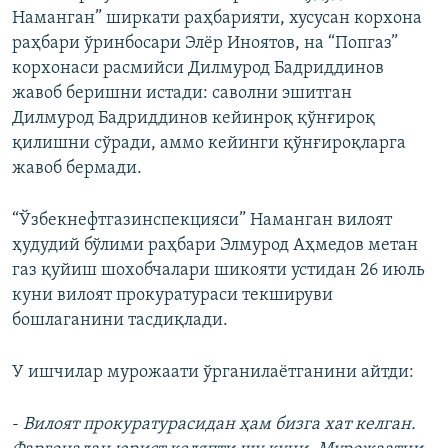
Наманган” ширкати раҳбарияти, хусусан корхона
раҳбари ўринбосари Элёр Иноятов, на “Попгаз”
корхонаси расмийси Дилмурод Бадриддинов
жавоб беришни истади: саволни эшитган
Дилмурод Бадриддинов кейинроқ қўнғироқ
қилишни сўради, аммо кейинги қўнғироқларга
жавоб бермади.
“Ўзбекнефтгазинспекцияси” Наманган вилоят
ҳудудий бўлими раҳбари Элмурод Аҳмедов метан
газ қуйиш шохобчалари шикояти устидан 26 июль
куни вилоят прокуратураси текшируви
бошлаганини тасдиқлади.
У ишчилар мурожаати ўрганилаётганини айтди:
-
Вилоят прокуратурасидан ҳам бизга хат келган.