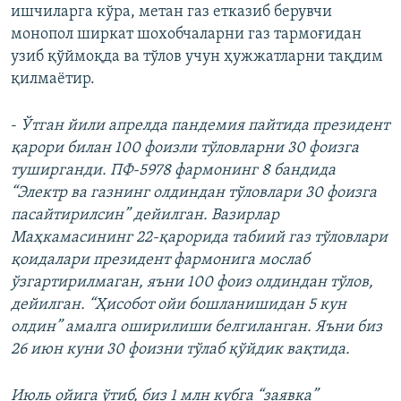
ишчиларга кўра, метан газ етказиб берувчи
монопол ширкат шохобчаларни газ тармоғидан
узиб қўймоқда ва тўлов учун ҳужжатларни тақдим
қилмаётир.
-
Ўтган йили апрелда пандемия пайтида президент
қарори билан 100 фоизли тўловларни 30 фоизга
туширганди. ПФ-5978 фармонинг 8 бандида
“Электр ва газнинг олдиндан тўловлари 30 фоизга
пасайтирилсин” дейилган. Вазирлар
Маҳкамасининг 22-қарорида табиий газ тўловлари
қоидалари президент фармонига мослаб
ўзгартирилмаган, яъни 100 фоиз олдиндан тўлов,
дейилган. “Ҳисобот ойи бошланишидан 5 кун
олдин” амалга оширилиши белгиланган. Яъни биз
26 июн куни 30 фоизни тўлаб қўйдик вақтида.
Июль ойига ўтиб, биз 1 млн кубга “заявка”