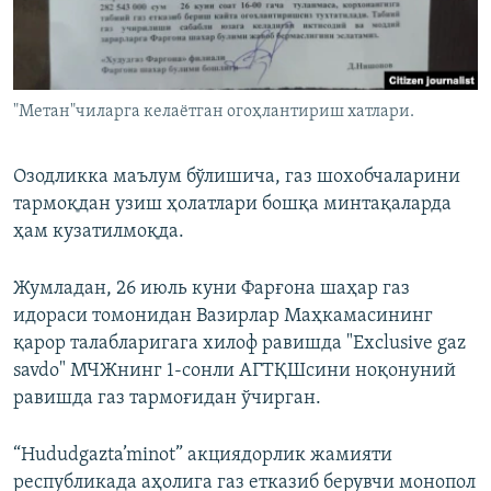
"Метан"чиларга келаётган огоҳлантириш хатлари.
Озодликка маълум бўлишича, газ шохобчаларини
тармоқдан узиш ҳолатлари бошқа минтақаларда
ҳам кузатилмоқда.
Жумладан, 26 июль куни Фарғона шаҳар газ
идораси томонидан Вазирлар Маҳкамасининг
қарор талабларигага хилоф равишда "Exclusive gaz
savdo" МЧЖнинг 1-сонли АГТҚШсини ноқонуний
равишда газ тармоғидан ўчирган.
“Hududgazta’minot” акциядорлик жамияти
республикада аҳолига газ етказиб берувчи монопол