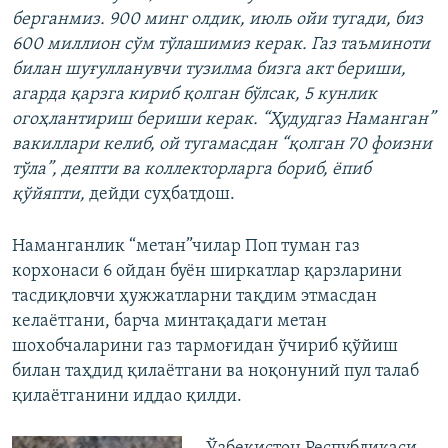
берганмиз. 900 минг олдик, июль ойи тугади, биз
600 миллион сўм тўлашимиз керак. Газ таъминоти
билан шуғулланувчи тузилма бизга акт бериши,
агарда қарзга кириб қолган бўлсак, 5 кунлик
огоҳлантириш бериши керак. “Ҳудудгаз Наманган”
вакиллари келиб, ой тугамасдан “қолган 70 фоизни
тўла”, деяпти ва коллекторларга бориб, ёпиб
қўйяпти,
дейди суҳбатдош.
Наманганлик “метан”чилар Поп туман газ
корхонаси 6 ойдан буён ширкатлар қарзларини
тасдиқловчи ҳужжатларни тақдим этмасдан
келаётгани, барча минтақадаги метан
шохобчаларини газ тармоғидан ўчириб қўйиш
билан таҳдид қилаётгани ва ноқонуний пул талаб
қилаётганини иддао қилди.