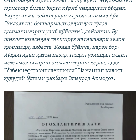
Фарғонадан юрист келяпти шу куни. Мурожаатни
юристлар билан бирга кўриб чиқадиган бўлдик.
Бирор нима дейиш учун якунлаганимиз йўқ.
“Вилоят газ бошқармаси олдиндан тўлов
қилмаганларни узиб қўйяпти”, дейилган. Бу
шикоят юзасидан текширув натижалари эълон
қилинади, албатта. Қоида бўйича, қарзи бор-
йўқлигидан қатъи назар, газдан узишдан олдин
истеъмолчиларни огоҳлантириш керак,
деди
“Ўзбекнефтгазинспекцияси” Наманган вилоят
ҳудудий бўлими раҳбари Элмурод Аҳмедов.