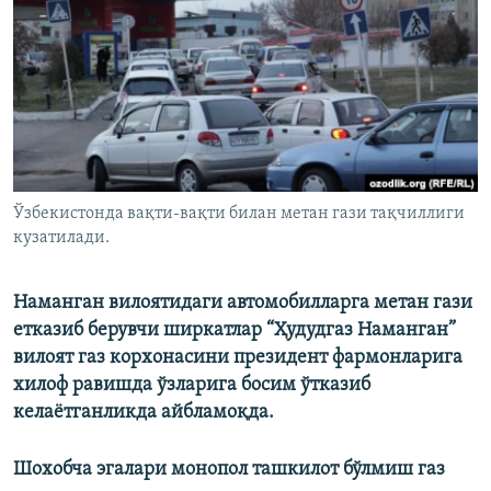
Ўзбекистонда вақти-вақти билан метан гази тақчиллиги
кузатилади.
Наманган вилоятидаги автомобилларга метан гази
етказиб берувчи ширкатлар “Ҳудудгаз Наманган”
вилоят газ корхонасини президент фармонларига
хилоф равишда ўзларига босим ўтказиб
келаётганликда айбламоқда.
Шохобча эгалари монопол ташкилот бўлмиш газ