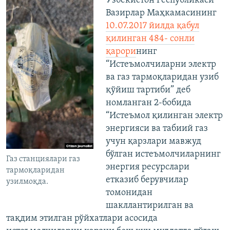
Ўзбекистон Республикаси
Вазирлар Маҳкамасининг
10.07.2017 йилда қабул
қилинган 484- сонли
қарори
нинг
“Истеъмолчиларни электр
ва газ тармоқларидан узиб
қўйиш тартиби” деб
номланган 2-бобида
“Истеъмол қилинган электр
энергияси ва табиий газ
учун қарзлари мавжуд
бўлган истеъмолчиларнинг
Газ станциялари газ
энергия ресурслари
тармоқларидан
етказиб берувчилар
узилмоқда.
томонидан
шакллантирилган ва
тақдим этилган рўйхатлари асосида