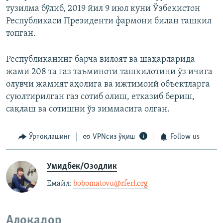
тузилма бўлиб, 2019 йил 9 июл куни Ўзбекистон
Республикаси Президенти фармони билан ташкил
топган.
Республиканинг барча вилоят ва шаҳарларида
жами 208 та газ таъминоти ташкилотини ўз ичига
олувчи жамият аҳолига ва ижтимоий объектларга
суюлтирилган газ сотиб олиш, етказиб бериш,
сақлаш ва сотишни ўз зиммасига олган.
Ўртоқлашинг
VPNсиз ўқиш
Follow us
Умидбек/Озодлик
Емайл: ​
bobomatovu@rferl.org
​
Алоқадор