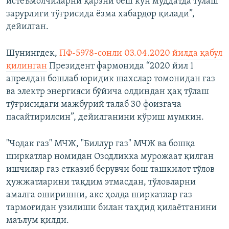
истеъмолчиларни қарзни беш кун муддатда тўлаш
зарурлиги тўғрисида ёзма хабардор қилади”,
дейилган.
Шунингдек,
ПФ-5978-сонли 03.04.2020 йилда қабул
қилинган
Президент фармонида “2020 йил 1
апрелдан бошлаб юридик шахслар томонидан газ
ва электр энергияси бўйича олдиндан ҳақ тўлаш
тўғрисидаги мажбурий талаб 30 фоизгача
пасайтирилсин”, дейилганини кўриш мумкин.
"Чодак газ" МЧЖ, "Биллур газ" МЧЖ ва бошқа
ширкатлар номидан Озодликка мурожаат қилган
ишчилар газ етказиб берувчи бош ташкилот тўлов
ҳужжатларини тақдим этмасдан, тўловларни
амалга оширишни, акс ҳолда ширкатлар газ
тармоғидан узилиши билан таҳдид қилаётганини
маълум қилди.