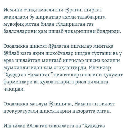
Исмини очиқламасликни сўраган ширкат
вакиллари бу ширкатлар аҳоли талабларига
мувофиқ метан билан тўлдирилган газ
баллонларини ҳам ишлаб чиқаришини билдирди.
Озодликка шикоят йўллаган ишчилар минтақа
бўйлаб юзга яқин шохобчалар ишдан тўхташи ва у
ерда ишлаётган минглаб ишчилар ишсиз қолиши
мумкинлигидан ҳам огоҳлантирди. Ишчилар
“Ҳудудгаз Наманган” вилоят корхонасини ҳукумат
фармонлари ва ҳужжатларига риоя қилишга
чақирди.
Озодликка маълум бўлишича, Наманган вилоят
прокуратураси шикоятларни назоратга олган.
Ишчилар йўллаган саволларга на “Ҳудудгаз