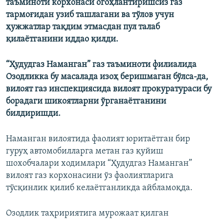
таъминоти корхонаси огоҳлантиришсиз газ
тармоғидан узиб ташлагани ва тўлов учун
ҳужжатлар тақдим этмасдан пул талаб
қилаётганини иддао қилди.
“Ҳудудгаз Наманган”
газ таъминоти филиалида
Озодликка бу масалада изоҳ беришмаган бўлса-да,
вилоят газ инспекциясида вилоят прокуратураси бу
борадаги шикоятларни ўрганаётганини
билдиришди.
Наманган вилоятида фаолият юритаётган бир
гуруҳ автомобилларга метан газ қуйиш
шохобчалари ходимлари “Ҳудудгаз Наманган”
вилоят газ корхонасини ўз фаолиятларига
тўсқинлик қилиб келаётганликда айбламоқда.
Озодлик таҳририятига мурожаат қилган