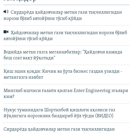
Сирдарёда ҳайдовчилар метан гази тақчиллигидан
норози бўлиб автойўлни тўсиб қўйди
Ҳайдовчилар метан гази тақчиллигидан норози бўлиб
автойўлни тўсиб қўйди
Водийда метан газга меганавбатлар: "Ҳайдовчи камида
беш соат вақт йўқотади"
Қиш эшик қоқди: Кичик ва ўрта бизнес газдан узилди -
метангазга навбат
Минглаб ишчиси ғалаëн қилган Enter Engineering эгалари
ким?
Нукус туманидаги Шортанбой қишлоғи аҳолиси газ
йўқлигига норозилик билдириб йўл тўсди (ВИДЕО)
Сирдарёда ҳайдовчилар метан гази тақчиллигидан