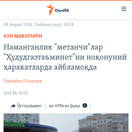
Линклар
Бош
мавзуларга
08 Avgust 2026, Toshkent vaqti: 18:24
ўтинг
OZODLIK SURISHTIRUVLARI
Асосий
КУН МАВЗУЛАРИ
OZODVIDEO
навигацияга
Наманганлик "метанчи"лар
ўтинг
OZODARXIV
"Ҳудудгазтаъминот"ни ноқонуний
Қидиришга
ўтинг
ҳаракатларда айбламоқда
На русском
Умидбек/Озодлик
ИЖТИМОИЙ ТАРМОҚЛАР
Iyul 26, 2021
Ўртоқлашинг
VPNсиз ўқиш
Озодлик бошқа тилларда