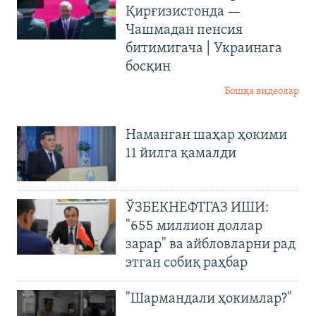
Қирғизистонда —
Чашмадан пенсия
битимигача | Украинага
босқин
Бошқа видеолар
Наманган шаҳар ҳокими
11 йилга қамалди
ЎЗБЕКНЕФТГАЗ ИШИ:
"655 миллион доллар
зарар" ва айбловларни рад
этган собиқ раҳбар
"Шармандали ҳокимлар?"