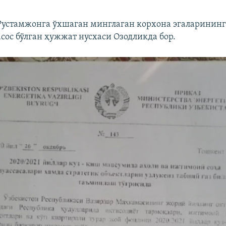
Рустамжонга ўхшаган минглаган корхона эгаларининг
сос бўлган ҳужжат нусхаси Озодликда бор.