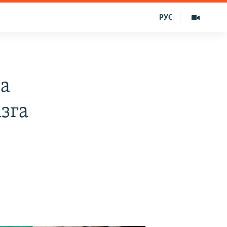
РУС
та
азга