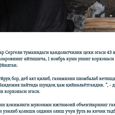
р Сергели туманидаги қандолатчилик цехи эгаси 43 
заровнинг айтишича, 1 ноябрь куни унинг корхонаси
ўйилган.
йруқ бор, деб акт қилиб, газимизни пломбалаб кетишд
Пандемия пайтида шундоқ ҳам қийналаëтгандик. ”, - 
к корхонаси эгаси.
ни ҳокимлиги мулозими ижтимоий объектларнинг га
 узилиб қолиши олдини олиш учун ўрта ва кичик тад