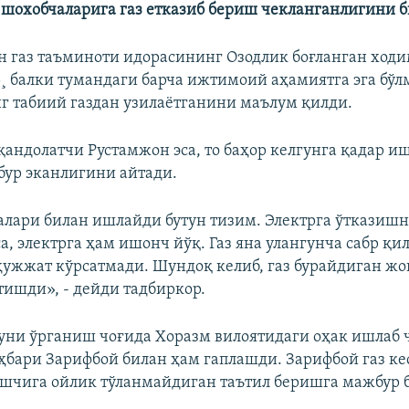
шохобчаларига газ етказиб бериш чекланганлигини 
н газ таъминоти идорасининг Озодлик боғланган ход
¸ балки тумандаги барча ижтимоий аҳамиятга эга бўл
г табиий газдан узилаëтганини маълум қилди.
қандолатчи Рустамжон эса, то баҳор келгунга қадар и
ур эканлигини айтади.
алари билан ишлайди бутун тизим. Электрга ўтказиш
а, электрга ҳам ишонч йўқ. Газ яна улангунча сабр қи
ҳужжат кўрсатмади. Шундоқ келиб, газ бурайдиган ж
тишди», - дейди тадбиркор.
уни ўрганиш чоғида Хоразм вилоятидаги оҳак ишлаб
ҳбари Зарифбой билан ҳам гаплашди. Зарифбой газ ке
ишчига ойлик тўланмайдиган таътил беришга мажбур 