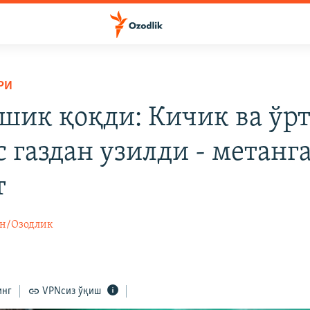
РИ
шик қоқди: Кичик ва ўр
 газдан узилди - метанг
т
н/Озодлик
0
инг
VPNсиз ўқиш