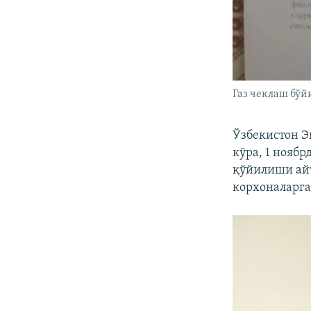
Газ чеклаш бўй
Ўзбекистон Э
кўра, 1 нояб
қўйилиши айт
корхоналарга