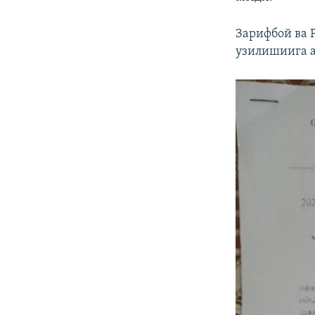
Зарифбой ва 
узилишиига а