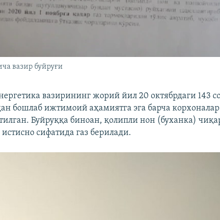
ича вазир буйруғи
нергетика вазирининг жорий йил 20 октябрдаги 143 с
рдан бошлаб ижтимоий аҳамиятга эга барча корхоналар
илган. Буйруққа биноан, қолипли нон (буханка) чиқа
 истисно сифатида газ берилади.