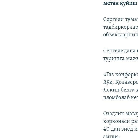
метан қуйиш 
Сергели тума
тадбиркорлар
объектларнин
Сергелидаги 
туришга мажб
«Газ конфорк
йўқ. Қолаверс
Лекин бизга 
пломбалаб ке
Озодлик мавз
корхонаси ра
40 дан зиëд 
айтди.