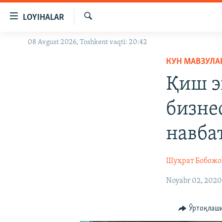
Линклар
LOYIHALAR
Бош
мавзуларга
Излаш
08 Avgust 2026, Toshkent vaqti: 20:42
OZODLIK SURISHTIRUVLARI
ўтинг
Асосий
КУН МАВЗУЛА
OZODVIDEO
навигацияга
Қиш э
OZODARXIV
ўтинг
Қидиришга
бизнес
ўтинг
навба
Шуҳрат Бобожо
Noyabr 02, 202
Ўртоқлаш