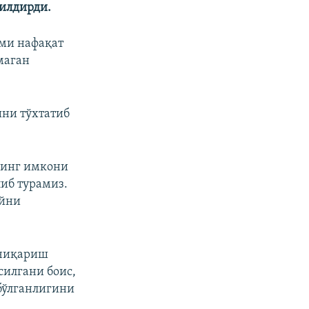
билдирди.
ими нафақат
маган
шни тўхтатиб
нинг имкони
либ турамиз.
ойни
 чиқариш
силгани боис,
бўлганлигини