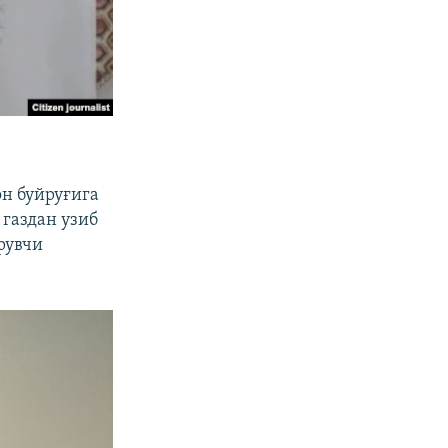
он буйруғига
 газдан узиб
рувчи