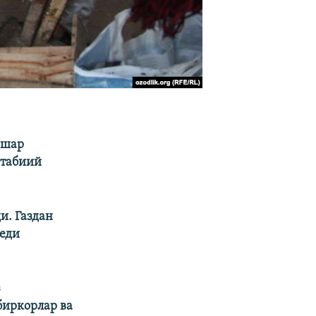
яшар
 табиий
и. Газдан
деди
з
биркорлар ва