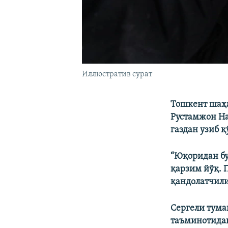
Иллюстратив сурат
Тошкент шаҳа
Рустамжон На
газдан узиб қ
“Юқоридан бу
қарзим йўқ. 
қандолатчили
Сергели тума
таъминотидан