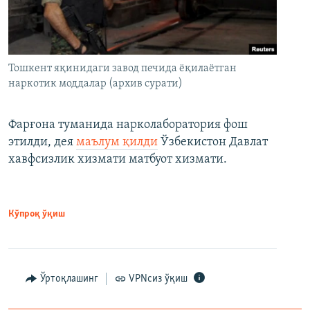
Тошкент яқинидаги завод печида ёқилаётган
наркотик моддалар (архив сурати)
Фарғона туманида нарколаборатория фош
этилди, дея
маълум қилди
Ўзбекистон Давлат
хавфсизлик хизмати матбуот хизмати.
Кўпроқ ўқиш
Ўртоқлашинг
VPNсиз ўқиш