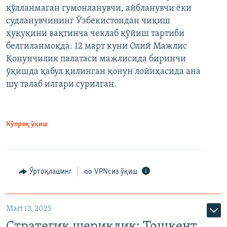
қўлланмаган гумонланувчи, айбланувчи ёки
судланувчининг Ўзбекистондан чиқиш
ҳуқуқини вақтинча чеклаб қўйиш тартиби
белгиланмоқда. 12 март куни Олий Мажлис
Қонунчилик палатаси мажлисида биринчи
ўқишда қабул қилинган қонун лойиҳасида ана
шу талаб илгари сурилган.
Кўпроқ ўқиш
Ўртоқлашинг
VPNсиз ўқиш
Mart 13, 2025
Стратегик шериклик: Тошкент