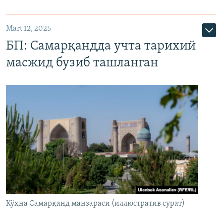
Mart 12, 2025
БП: Самарқандда учта тарихий
масжид бузиб ташланган
Кўҳна Самарқанд манзараси (иллюстратив сурат)