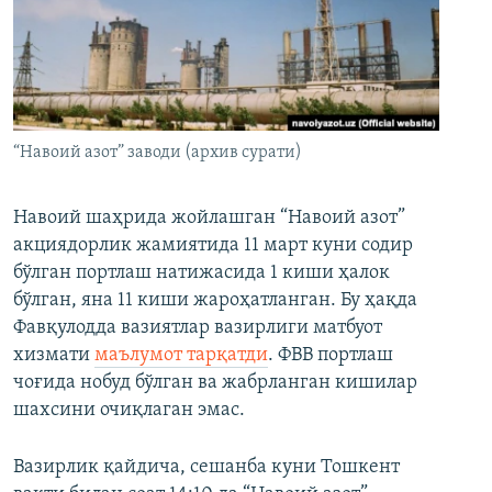
“Навоий азот” заводи (архив сурати)
Навоий шаҳрида жойлашган “Навоий азот”
акциядорлик жамиятида 11 март куни содир
бўлган портлаш натижасида 1 киши ҳалок
бўлган, яна 11 киши жароҳатланган. Бу ҳақда
Фавқулодда вазиятлар вазирлиги матбуот
хизмати
маълумот тарқатди
. ФВВ портлаш
чоғида нобуд бўлган ва жабрланган кишилар
шахсини очиқлаган эмас.
Вазирлик қайдича, сешанба куни Тошкент