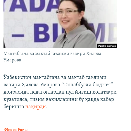
Мактабгача ва мактаб таълими вазири Ҳилола
Умарова
Ўзбекистон мактабгача ва мактаб таълими
вазири Ҳилола Умарова “Ташаббусли бюджет”
доирасида педагоглардан пул йиғиш ҳолатлари
кузатилса, тизим вакилларини бу ҳақда хабар
беришга
чақирди
.
Кўпроқ ўқиш