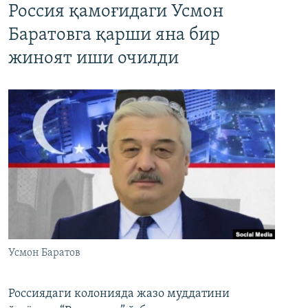
Россия қамоғидаги Усмон
Баратовга қарши яна бир
жиноят иши очилди
Усмон Баратов
Россиядаги колонияда жазо муддатини