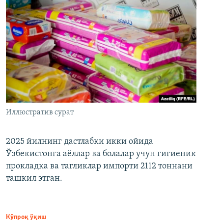
Иллюстратив сурат
2025 йилнинг дастлабки икки ойида
Ўзбекистонга аёллар ва болалар учун гигиеник
прокладка ва тагликлар импорти 2112 тоннани
ташкил этган.
Кўпроқ ўқиш