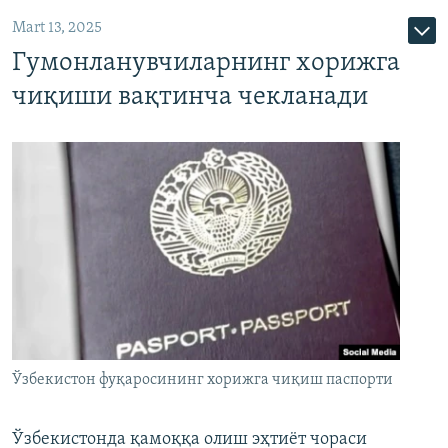
Mart 13, 2025
Гумонланувчиларнинг хорижга
чиқиши вақтинча чекланади
Ўзбекистон фуқаросининг хорижга чиқиш паспорти
Ўзбекистонда қамоққа олиш эҳтиёт чораси