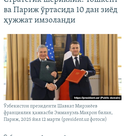
ва Париж ўртасида 10 дан зиёд
ҳужжат имзоланди
Ўзбекистон президенти Шавкат Мирзиёев
франциялик ҳамкасби Эммануэль Макрон билан,
Париж, 2025 йил 12 марти (president.uz фотоси)