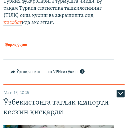
Туркия фуқароларига турмушга чиқди. Бу
рақам Туркия статистика ташкилотининг
(ТÜİК) оила қуриш ва ажрашишга оид
ҳисобот
ида акс этган.
Кўпроқ ўқиш
Ўртоқлашинг
VPNсиз ўқиш
Mart 13, 2025
Ўзбекистонга таглик импорти
кескин қисқарди