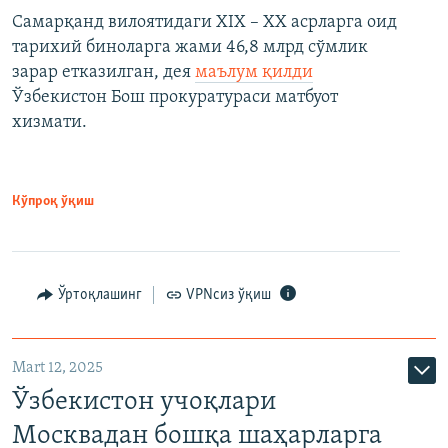
Самарқанд вилоятидаги XIX – XX асрларга оид
тарихий биноларга жами 46,8 млрд сўмлик
зарар етказилган, дея
маълум қилди
Ўзбекистон Бош прокуратураси матбуот
хизмати.
Кўпроқ ўқиш
Ўртоқлашинг
VPNсиз ўқиш
Mart 12, 2025
Ўзбекистон учоқлари
Москвадан бошқа шаҳарларга