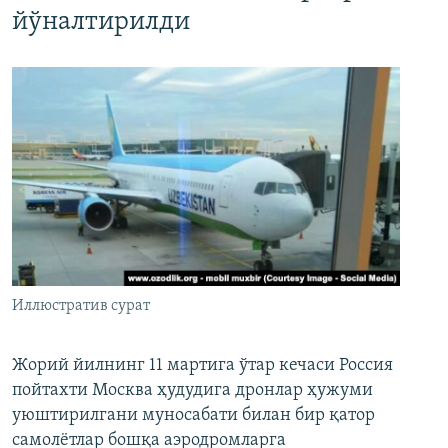
йўналтирилди
Иллюстратив сурат
Жорий йилнинг 11 мартига ўтар кечаси Россия
пойтахти Москва ҳудудига дронлар ҳужуми
уюштирилгани муносабати билан бир қатор
самолётлар бошқа аэродромларга