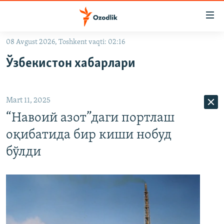
Линклар
Бош
мавзуларга
08 Avgust 2026, Toshkent vaqti: 02:16
ўтинг
OZODLIK SURISHTIRUVLARI
Асосий
Ўзбекистон хабарлари
OZODVIDEO
навигацияга
ўтинг
OZODARXIV
Қидиришга
Mart 11, 2025
ўтинг
На русском
“Навоий азот”даги портлаш
оқибатида бир киши нобуд
ИЖТИМОИЙ ТАРМОҚЛАР
бўлди
Озодлик бошқа тилларда