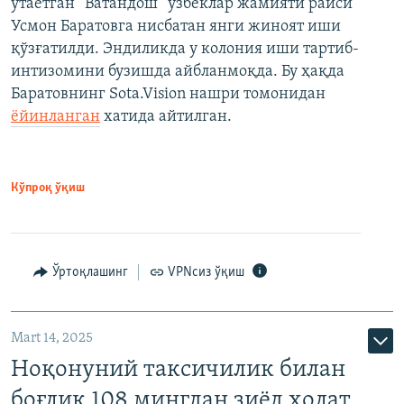
ўтаётган “Ватандош” ўзбеклар жамияти раиси
Усмон Баратовга нисбатан янги жиноят иши
қўзғатилди. Эндиликда у колония иши тартиб-
интизомини бузишда айбланмоқда. Бу ҳақда
Баратовнинг Sota.Vision нашри томонидан
ёйинланган
хатида айтилган.
Кўпроқ ўқиш
Ўртоқлашинг
VPNсиз ўқиш
Mart 14, 2025
Ноқонуний таксичилик билан
боғлиқ 108 мингдан зиёд ҳолат