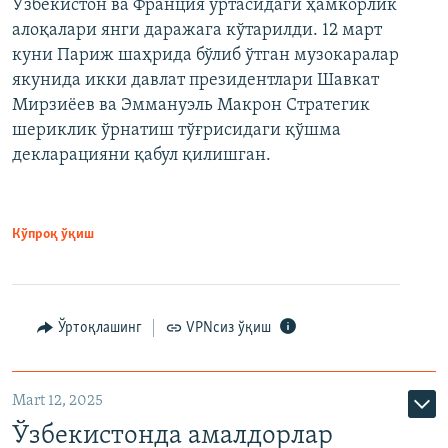
Ўзбекистон ва Франция ўртасидаги ҳамкорлик
алоқалари янги даражага кўтарилди. 12 март
куни Париж шаҳрида бўлиб ўтган музокаралар
якунида икки давлат президентлари Шавкат
Мирзиёев ва Эммануэль Макрон Стратегик
шериклик ўрнатиш тўғрисидаги қўшма
декларацияни қабул қилишган.
Кўпроқ ўқиш
Ўртоқлашинг
VPNсиз ўқиш
Mart 12, 2025
Ўзбекистонда амалдорлар