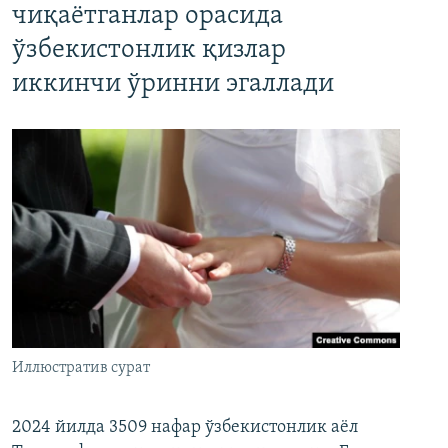
чиқаётганлар орасида
ўзбекистонлик қизлар
иккинчи ўринни эгаллади
Иллюстратив сурат
2024 йилда 3509 нафар ўзбекистонлик аёл