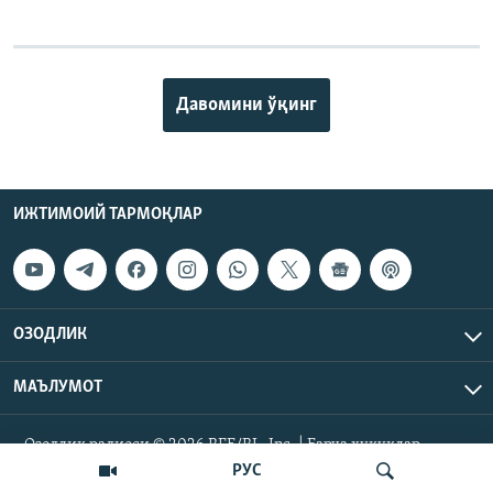
Давомини ўқинг
ИЖТИМОИЙ ТАРМОҚЛАР
ОЗОДЛИК
МАЪЛУМОТ
Озодлик радиоси © 2026 RFE/RL, Inc. | Барча ҳуқуқлар
ҳимояланган.
РУС