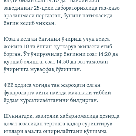
вақти билан соат 14:10 да “Навоий азот”
заводининг 25-цехи лабораториясида газ-ҳаво
аралашмаси портлаган, бунинг натижасида
ёнғин келиб чиққан.
Юзага келган ёнғинни ўчириш учун воқеа
жойига 10 та ёнғин-қутқарув экипажи етиб
борган. Ўт ўчирувчилар ёнғинни соат 14:20 да
қуршаб олишга, соат 14:50 да эса тамоман
ўчиришга муваффақ бўлишган.
ФВВ ҳодиса чоғида тан жароҳати олган
фуқароларга айни пайтда малакали тиббий
ёрдам кўрсатилаётганини билдирган.
Шунингдек, вазирлик хабарномасида ҳозирда
ҳолат юзасидан терговга қадар суриштирув
ишлари амалга оширилаётгани қўшимча