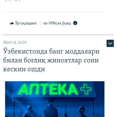
Ўртоқлашинг
VPNсиз ўқиш
Mart 12, 2025
Ўзбекистонда банг моддалари
билан боғлиқ жиноятлар сони
кескин ошди