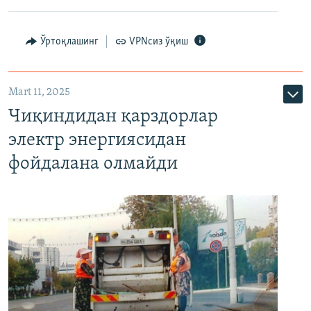
Ўртоқлашинг
VPNсиз ўқиш
Mart 11, 2025
Чиқиндидан қарздорлар
электр энергиясидан
фойдалана олмайди