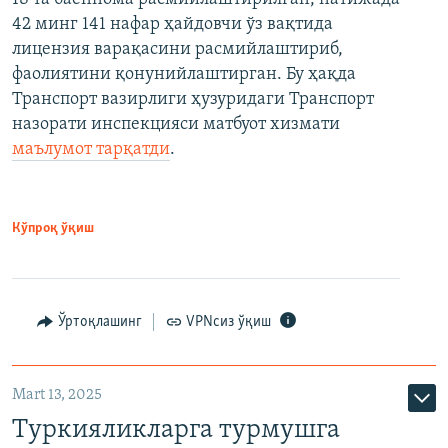
42 минг 141 нафар ҳайдовчи ўз вақтида
лицензия варақасини расмийлаштириб,
фаолиятини қонунийлаштирган. Бу ҳақда
Транспорт вазирлиги ҳузуридаги Транспорт
назорати инспекцияси матбуот хизмати
маълумот тарқатди
.
Кўпроқ ўқиш
Ўртоқлашинг
VPNсиз ўқиш
Mart 13, 2025
Туркияликларга турмушга