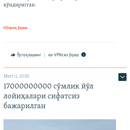
қўндиригган.
Кўпроқ ўқиш
Ўртоқлашинг
VPNсиз ўқиш
Mart 11, 2025
17000000000 сўмлик йўл
лойиҳалари сифатсиз
бажарилган