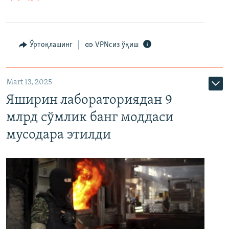
Ўртоқлашинг
VPNсиз ўқиш
Mart 13, 2025
Яширин лабораториядан 9
млрд сўмлик банг моддаси
мусодара этилди