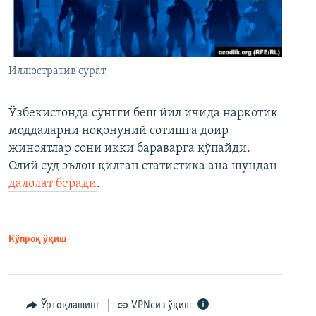
Иллюстратив сурат
Ўзбекистонда сўнгги беш йил ичида наркотик
моддаларни ноқонуний сотишга доир
жиноятлар сони икки бараварга кўпайди.
Олий суд эълон қилган статистика ана шундан
далолат беради
.
Кўпроқ ўқиш
Ўртоқлашинг
VPNсиз ўқиш