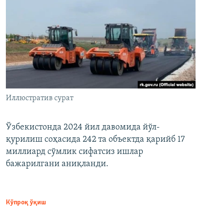
Иллюстратив сурат
Ўзбекистонда 2024 йил давомида йўл-
қурилиш соҳасида 242 та объектда қарийб 17
миллиард сўмлик сифатсиз ишлар
бажарилгани аниқланди.
Кўпроқ ўқиш