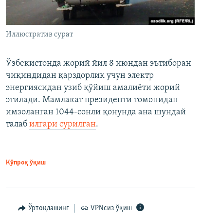
Иллюстратив сурат
Ўзбекистонда жорий йил 8 июндан эътиборан
чиқиндидан қарздорлик учун электр
энергиясидан узиб қўйиш амалиёти жорий
этилади. Мамлакат президенти томонидан
имзоланган 1044-сонли қонунда ана шундай
талаб
илгари сурилган
.
Кўпроқ ўқиш
Ўртоқлашинг
VPNсиз ўқиш