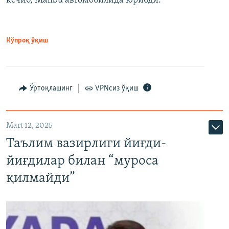
кечиб, Malibu автомобилида юрибди.
Кўпроқ ўқиш
Ўртоқлашинг
VPNсиз ўқиш
Mart 12, 2025
Таълим вазирлиги йиғди-
йиғдилар билан “муроса
қилмайди”