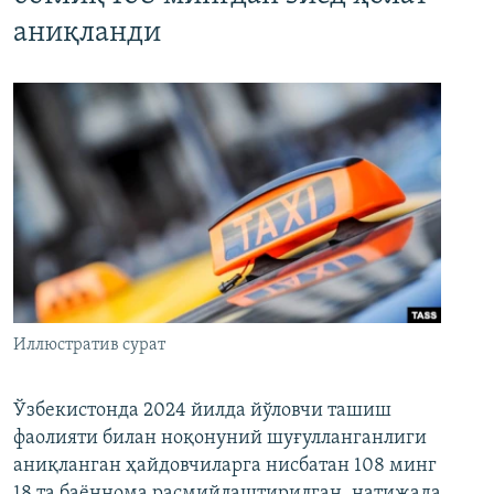
аниқланди
Иллюстратив сурат
Ўзбекистонда 2024 йилда йўловчи ташиш
фаолияти билан ноқонуний шуғулланганлиги
аниқланган ҳайдовчиларга нисбатан 108 минг
18 та баённома расмийлаштирилган, натижада