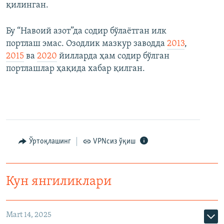
қилинган.
Бу “Навоий азот”да содир бўлаётган илк
портлаш эмас. Озодлик мазкур заводда
2013
,
2015
ва
2020
йилларда ҳам содир бўлган
портлашлар ҳақида хабар қилган.
Ўртоқлашинг
VPNсиз ўқиш
Кун янгиликлари
Mart 14, 2025