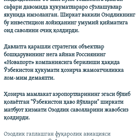
сафари давомида ҳукуматлараро сўзлашувлар
якунида имзоланган. Ширкат вакили Озодликнинг
бу инвестицион лойиҳанинг умумий қийматига
оид саволини очиқ қолдирди.
Давлатга қарашли стратегик объектлар
бошқарувининг нега айнан Россиянинг
«Новапорт» компаниясига берилиши ҳақида
Ўзбекистон ҳукумати ҳозирча жамоатчиликка
лом-мим демаяпти.
Ҳозирча мамлакат аэропортларининг эгаси бўлиб
қолаëтган "Ўзбекистон ҳаво йўллари" ширкати
матбуот хизмати Озодлик саволларини жавобсиз
қолдирди.
Озодлик гаплашган фуқаролик авиацияси