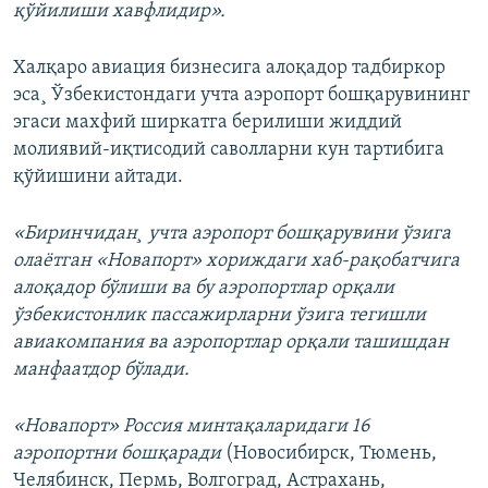
қўйилиши хавфлидир».
Халқаро авиация бизнесига алоқадор тадбиркор
эса¸ Ўзбекистондаги учта аэропорт бошқарувининг
эгаси махфий ширкатга берилиши жиддий
молиявий-иқтисодий саволларни кун тартибига
қўйишини айтади.
«Биринчидан¸ учта аэропорт бошқарувини ўзига
олаëтган «Новапорт» хориждаги хаб-рақобатчига
алоқадор бўлиши ва бу аэропортлар орқали
ўзбекистонлик пассажирларни ўзига тегишли
авиакомпания ва аэропортлар орқали ташишдан
манфаатдор бўлади.
«Новапорт» Россия минтақаларидаги 16
аэропортни бошқаради
(Новосибирск, Тюмень,
Челябинск, Пермь, Волгоград, Астрахань,