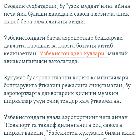
Озодлик суҳбатдоши¸ бу "узоқ муддат"нинг айнан
неча йил бўлиши ҳақидаги саволга ҳозирча аниқ
жавоб бера олмаслигини айтди.
Ўзбекистондаги барча аэропортлар бошқаруви
давлатга қарашли ва қарзга ботгани айтиб
келинаëтган “
Ўзбекистон ҳаво йўллари”
миллий
авиакомпанияси ваколатида.
Ҳукумат бу аэропортларни хориж компаниялари
бошқарувига ўтказиш режасини очиқламаган¸ бу
аэропортларга даъвогарлик қилиши мумкин
ширкатлар учун очиқ тендер ҳам ўтказмаган.
Ўзбекистондаги учала аэропортнинг нега айнан
"Новапорт"га таклиф қилинганига оид саволга
ширкат вакили¸ "Ўзбекистон ҳукумати билан икки