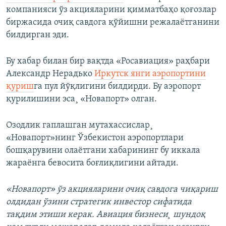
компанияси ўз акцияларини қимматбаҳо қоғозлар
биржасида очиқ савдога қўйишни режалаëтганини
билдирган эди.
Бу хабар билан бир вақтда «Росавиация» раҳбари
Александр Нерадько
Иркутск янги аэропортини
қуриш
га пул йўқлигини билдирди. Бу аэропорт
қурилишини эса¸ «Новапорт» олган.
Озодлик гаплашган мутахассислар¸
«Новапорт»нинг Ўзбекистон аэропортлари
бошқарувини олаëтгани хабарининг бу иккала
жараëнга бевосита боғлиқлигини айтади.
«Новапорт» ўз акцияларини очиқ савдога чиқариш
олдидан ўзини стратегик инвестор сифатида
тақдим этиши керак. Авиация бизнеси¸ шундоқ