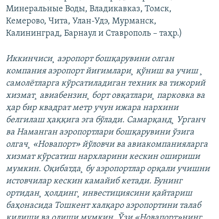
Минеральные Воды, Владикавказ, Томск,
Кемерово, Чита, Улан-Удэ, Мурманск,
Калининград, Барнаул и Ставрополь – таҳр.)
Иккинчиси¸ аэропорт бошқарувини олган
компания аэропорт йиғимлари¸ қўниш ва учиш ¸
самолëтларга кўрсатиладиган техник ва тижорий
хизмат¸ авиабензин¸ борт овқатлари¸ парковка ва
ҳар бир квадрат метр учун ижара нархини
белгилаш ҳаққига эга бўлади. Самарқанд¸ Урганч
ва Наманган аэропортлари бошқарувини ўзига
олгач¸ «Новапорт» йўловчи ва авиакомпанияларга
хизмат кўрсатиш нархларини кескин ошириши
мумкин. Оқибатда¸ бу аэропортлар орқали учишни
истовчилар кескин камайиб кетади. Бунинг
ортидан¸ ҳолдинг¸ инвестициясини қайтариш
баҳонасида Тошкент халқаро аэропортини талаб
қилиши ва олиши мумкин. Ўзи «Новапорт»нинг