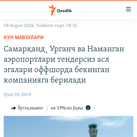
Линклар
Бош
мавзуларга
08 Avgust 2026, Toshkent vaqti: 08:32
ўтинг
OZODLIK SURISHTIRUVLARI
Асосий
КУН МАВЗУЛАРИ
OZODVIDEO
навигацияга
Самарқанд¸ Урганч ва Наманган
ўтинг
OZODARXIV
аэропортлари тендерсиз асл
Қидиришга
ўтинг
эгалари оффшорда бекинган
На русском
компанияга берилади
ИЖТИМОИЙ ТАРМОҚЛАР
Iyun 05, 2019
Ўртоқлашинг
VPNсиз ўқиш
Озодлик бошқа тилларда