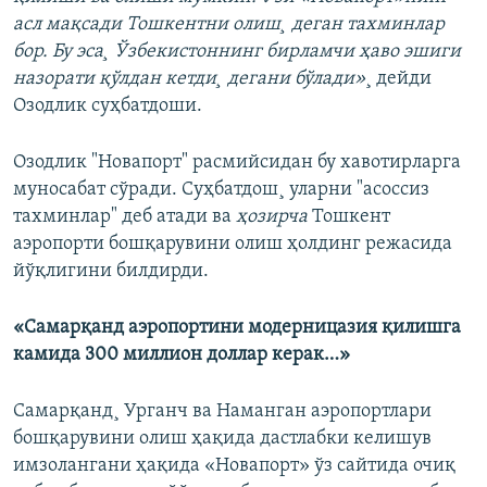
асл мақсади Тошкентни олиш¸ деган тахминлар
бор. Бу эса¸ Ўзбекистоннинг бирламчи ҳаво эшиги
назорати қўлдан кетди¸ дегани бўлади»
¸ дейди
Озодлик суҳбатдоши.
Озодлик "Новапорт" расмийсидан бу хавотирларга
муносабат сўради. Суҳбатдош¸ уларни "асоссиз
тахминлар" деб атади ва
ҳозирча
Тошкент
аэропорти бошқарувини олиш ҳолдинг режасида
йўқлигини билдирди.
«Самарқанд аэропортини модерницазия қилишга
камида 300 миллион доллар керак…»
Самарқанд¸ Урганч ва Наманган аэропортлари
бошқарувини олиш ҳақида дастлабки келишув
имзолангани ҳақида «Новапорт» ўз сайтида очиқ