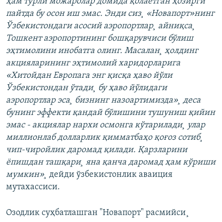
ҳам турли можаролар домида қолаëтган ҳозирги
пайтда бу осон иш эмас. Энди сиз¸ «Новапорт»нинг
Ўзбекистондаги асосий аэропортлар¸ айниқса¸
Тошкент аэропортининг бошқарувчиси бўлиш
эҳтимолини инобатга олинг. Масалан¸ ҳолдинг
акцияларининг эҳтимолий харидорларига
«Хитойдан Европага энг қисқа ҳаво йўли
Ўзбекистондан ўтади¸ бу ҳаво йўлидаги
аэропортлар эса¸ бизнинг назоартимизда»¸ деса
бунинг эффекти қандай бўлишини тушуниш қийин
эмас - акциялар нархи осмонга кўтарилади¸ улар
миллионлаб долларлик қимматбаҳо қоғоз сотиб¸
чип-чиройлик даромад қилади. Қарзларини
ëпишдан ташқари¸ яна қанча даромад ҳам кўриши
мумкин»¸
дейди ўзбекистонлик аваиция
мутахассиси.
Озодлик суҳбатлашган "Новапорт" расмийси¸