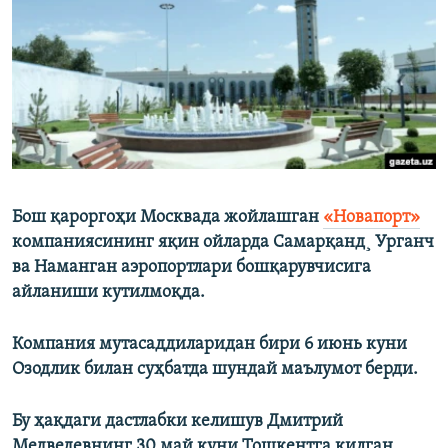
Бош қароргоҳи Москвада жойлашган
«Новапорт»
компаниясининг яқин ойларда Самарқанд¸ Урганч
ва Наманган аэропортлари бошқарувчисига
айланиши кутилмоқда.
Компания мутасаддиларидан бири 6 июнь куни
Озодлик билан суҳбатда шундай маълумот берди.
Бу ҳақдаги дастлабки келишув Дмитрий
Медведевнинг 30 май куни Тошкентга қилган