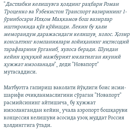
"
Дастлабки келишувга ҳолдинг раҳбари Роман
Троценко ва Ўзбекистон Транспорт вазирининг 1-
ўринбосари Илҳом Маҳкамов бош вазирлар
иштирокида қўл қўйишди. Лекин бу ҳали
меморандум даражасидаги келишув¸ холос. Ҳозир
консалтинг компаниялари лойиҳанинг иқтисодий
тарафларини ўрганиб¸ хулоса беради. Шундан
кейин ҳуқуқий мажбурият юклатилган якуний
ҳужжат имзоланади
"¸ деди "Новапорт"
мутасаддиси.
Матбуотга гапириш ваколати йўқлиги боис исми-
шарифи очиқланмаслигини сўраган "Новапорт"
расмийсининг айтишича¸ бу ҳужжат
имзолангандан кейин¸ учала аэропорт бошқаруви
концессия келишуви асосида узоқ муддат Россия
ҳолдинггига ўтади.