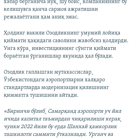
хабар берганича йўқ¸ шу боис¸ компаниянинг бу
келишувга қанча сармоя ажратишни
режалаëтгани ҳам аниқ эмас.
Ҳолдинг вакили Озодликнинг умумий лойиҳа
қиймати ҳақидаги саволини жавобсиз қолдирди.
Унга кўра¸ инвестициянинг сўнгги қиймати
бораëтган ўрганишлар якунида ҳал бўлади.
Озодлик гаплашган мутахассислар¸
Ўзбекистондаги аэропортларни халқаро
стандартларда модернизация қилишнинг
қимматга тушишини айтади.
«Биринчи бўлиб¸ Самарқанд аэропорти уч йил
ичида капитал таъмирдан чиқарилиши керак¸
чунки 2022 йили бу ерда Шанхай ҳамкорлик
ташкилоти саммити ўтказилади. Урганч ва