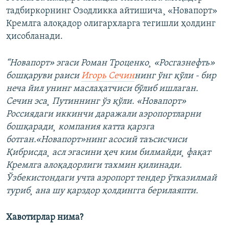
тадбиркорнинг Озодликка айтишича¸ «Новапорт»
Кремлга алоқадор олигархларга тегишли ҳолдинг
ҳисобланади.
“Новапорт» эгаси Роман Троценко¸ «Росгазнефть»
бошқаруви раиси
Игорь Сечин
нинг ўнг қўли - бир
неча йил унинг маслаҳатчиси бўлиб ишлаган.
Сечин эса¸ Путиннинг ўз қўли. «Новапорт»
Россиядаги иккинчи даражали аэропортларни
бошқаради¸ компания катта қарзга
ботган.«Новапорт»нинг асосий таъсисчиси
Қибрисда¸ асл эгасини ҳеч ким билмайди¸ фақат
Кремлга алоқадорлиги тахмин қилинади.
Ўзбекистондаги учта аэропорт тендер ўтказилмай
туриб¸ ана шу қарздор ҳолдингга берилаяпти.
Хавотирлар нима?