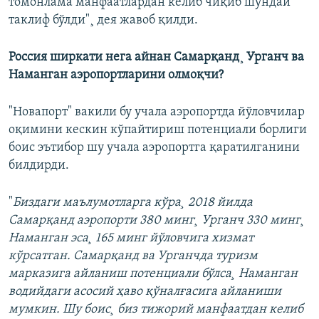
томонлама манфаатлардан келиб чиқиб шундай
таклиф бўлди"¸ дея жавоб қилди.
Россия ширкати нега айнан Самарқанд¸ Урганч ва
Наманган аэропортларини олмоқчи?
"Новапорт" вакили бу учала аэропортда йўловчилар
оқимини кескин кўпайтириш потенциали борлиги
боис эътибор шу учала аэропортга қаратилганини
билдирди.
"
Биздаги маълумотларга кўра¸ 2018 йилда
Самарқанд аэропорти 380 минг¸ Урганч 330 минг¸
Наманган эса¸ 165 минг йўловчига хизмат
кўрсатган. Самарқанд ва Урганчда туризм
марказига айланиш потенциали бўлса¸ Наманган
водийдаги асосий ҳаво қўналғасига айланиши
мумкин. Шу боис¸ биз тижорий манфаатдан келиб