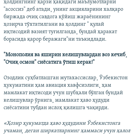
ҳолдингнинг қарзи ҳақидаги маълумотларни
"асоссиз" деб атади¸ унинг акцияларини халқаро
биржада очиқ савдога қўйиш жараëнининг
ҳозирча тўхтатилгани ва ҳолдинг " қулай
иқтисодий вазият туғилганда¸ бундай ҳаракат
борасида қарор беражаги"ни таъкидлади.
"Монополия ва яширин келишувлардан воз кечиб¸
"Очиқ осмон" сиëсатига ўтиш керак!"
Озодлик суҳбатлашган мутахассислар¸ Ўзбекистон
ҳукуматини ҳам авиация хавфсизлиги¸ ҳам
мамлакат иқтисоди учун шубҳали бўлган бундай
келишувлар ўрнига¸ мамлакат ҳаво ҳудуди
сиëсатини тубдан ислоҳ қилишга чақирди.
«Ҳозир ҳукуматда ҳаво ҳудудини Ўзбекистонга
учаман¸ деган ширкатларнинг ҳаммаси учун ҳалол