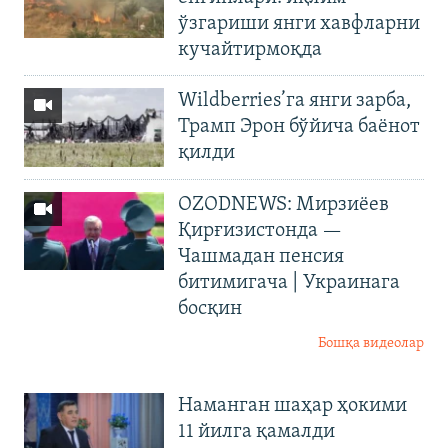
ўзгариши янги хавфларни
кучайтирмоқда
Wildberries’га янги зарба,
Трамп Эрон бўйича баёнот
қилди
OZODNEWS: Мирзиёев
Қирғизистонда —
Чашмадан пенсия
битимигача | Украинага
босқин
Бошқа видеолар
Наманган шаҳар ҳокими
11 йилга қамалди