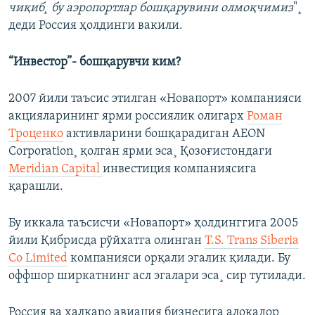
чиқиб¸ бу аэропортлар бошқарувини олмоқчимиз
"¸
деди Россия ҳолдинги вакили.
“Инвестор”- бошқарувчи ким?
2007 йили таъсис этилган «Новапорт» компанияси
акцияларининг ярми россиялик олигарх
Роман
Троценко
активларини бошқарадиган AEON
Corporation¸ қолган ярми эса¸ Қозоғистондаги
Meridian Capital
инвестиция компаниясига
қарашли.
Бу иккала таъсисчи «Новапорт» ҳолдинггига 2005
йили Қибрисда рўйхатга олинган
T.S. Trans Siberia
Co Limited
компанияси орқали эгалик қилади. Бу
оффшор ширкатнинг асл эгалари эса¸ сир тутилади.
Россия ва халқаро авиация бизнесига алоқадор