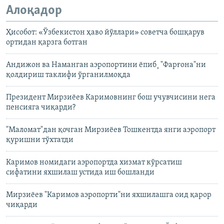
Алоқадор
Ҳисобот: «Ўзбекистон ҳаво йўллари» советча бошқарув
ортидан қарзга ботган
Андижон ва Наманган аэропортини ëпиб¸ "Фарғона"ни
қолдириш таклифи ўрганилмоқда
Президент Мирзиёев Каримовнинг бош учувчисини нега
пенсияга чиқарди?
"Маломат"дан қочган Мирзиëев Тошкентда янги аэропорт
қуришни тўхтатди
Каримов номидаги аэропортда хизмат кўрсатиш
сифатини яхшилаш устида иш бошланди
Мирзиëев "Каримов аэропорти"ни яхшилашга оид қарор
чиқарди