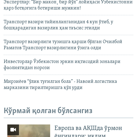
Экспертлар: “Бир макон¸ бир йўл” лойиҳаси Ўзбекистонни
қарз ботқоғига ботириши мумкин!
Транспорт вазири тайинланганидан 4 кун ўтиб, у
бошқарадиган вазирлик ҳам таъсис этилди
Транспорт вазирлиги тузишга қарши бўлган Очилбой
Раматов Транспорт вазирлигини ўзига олди
Инвесторлар Ўзбекистон эркин иқтисодий зоналари
фаолиятидан норози
Мирзиëев “ўлик туғилган бола” - Навоий логистика
марказини тирилтиришга қўл урди
Кўрмай қолган бўлсангиз
Европа ва АҚШда ўрмон
ёнғинлари: иқлим