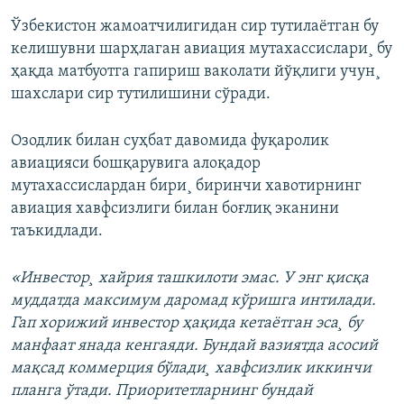
Ўзбекистон жамоатчилигидан сир тутилаëтган бу
келишувни шарҳлаган авиация мутахассислари¸ бу
ҳақда матбуотга гапириш ваколати йўқлиги учун¸
шахслари сир тутилишини сўради.
Озодлик билан суҳбат давомида фуқаролик
авиацияси бошқарувига алоқадор
мутахассислардан бири¸ биринчи хавотирнинг
авиация хавфсизлиги билан боғлиқ эканини
таъкидлади.
«Инвестор¸ хайрия ташкилоти эмас. У энг қисқа
муддатда максимум даромад кўришга интилади.
Гап хорижий инвестор ҳақида кетаëтган эса¸ бу
манфаат янада кенгаяди. Бундай вазиятда асосий
мақсад коммерция бўлади¸ хавфсизлик иккинчи
планга ўтади. Приоритетларнинг бундай