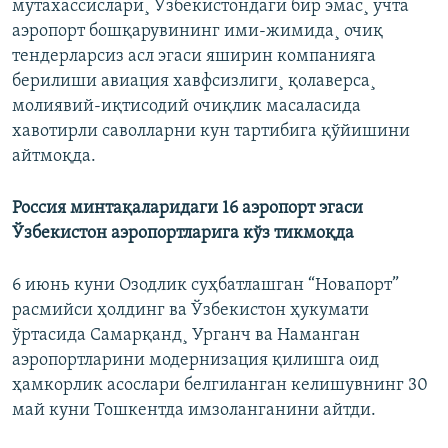
мутахассислари¸ Ўзбекистондаги бир эмас¸ учта
аэропорт бошқарувининг ими-жимида¸ очиқ
тендерларсиз асл эгаси яширин компанияга
берилиши авиация хавфсизлиги¸ қолаверса¸
молиявий-иқтисодий очиқлик масаласида
хавотирли саволларни кун тартибига қўйишини
айтмоқда.
Россия минтақаларидаги 16 аэропорт эгаси
Ўзбекистон аэропортларига кўз тикмоқда
6 июнь куни Озодлик суҳбатлашган “Новапорт”
расмийси ҳолдинг ва Ўзбекистон ҳукумати
ўртасида Самарқанд¸ Урганч ва Наманган
аэропортларини модернизация қилишга оид
ҳамкорлик асослари белгиланган келишувнинг 30
май куни Тошкентда имзоланганини айтди.