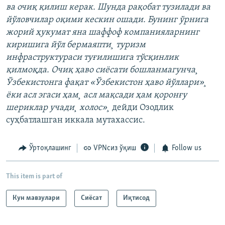
ва очиқ қилиш керак. Шунда рақобат тузилади ва
йўловчилар оқими кескин ошади. Бунинг ўрнига
жорий ҳукумат яна шаффоф компанияларнинг
киришига йўл бермаяпти¸ туризм
инфраструктураси туғилишига тўсқинлик
қилмоқда. Очиқ ҳаво сиëсати бошланмагунча¸
Ўзбекистонга фақат «Ўзбекистон ҳаво йўллари»¸
ëки асл эгаси ҳам¸ асл мақсади ҳам қоронғу
шериклар учади¸ холос»¸
дейди Озодлик
суҳбатлашган иккала мутахассис.
Ўртоқлашинг
VPNсиз ўқиш
Follow us
This item is part of
Кун мавзулари
Сиёсат
Иқтисод