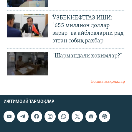
ЎЗБЕКНЕФТГАЗ ИШИ:
"655 миллион доллар
зарар" ва айбловларни рад
этган собиқ раҳбар
"Шармандали ҳокимлар?"
Бошқа мақолалар
ИЖТИМОИЙ ТАРМОҚЛАР