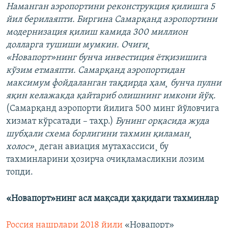
Наманган аэропортини реконструкция қилишга 5
йил берилаяпти. Биргина Самарқанд аэропортини
модернизация қилиш камида 300 миллион
долларга тушиши мумкин. Очиғи¸
«Новапорт»нинг бунча инвестиция ëтқизишига
кўзим етмаяпти. Самарқанд аэропортидан
максимум фойдаланган тақдирда ҳам¸ бунча пулни
яқин келажакда қайтариб олишнинг имкони йўқ.
(Самарқанд аэропорти йилига 500 минг йўловчига
хизмат кўрсатади – таҳр.)
Бунинг орқасида жуда
шубҳали схема борлигини тахмин қиламан¸
холос»
¸ деган авиация мутахассиси¸ бу
тахминларини ҳозирча очиқламасликни лозим
топди.
«Новапорт»нинг асл мақсади ҳақидаги тахминлар
Россия нашрлари 2018 йили
«Новапорт»