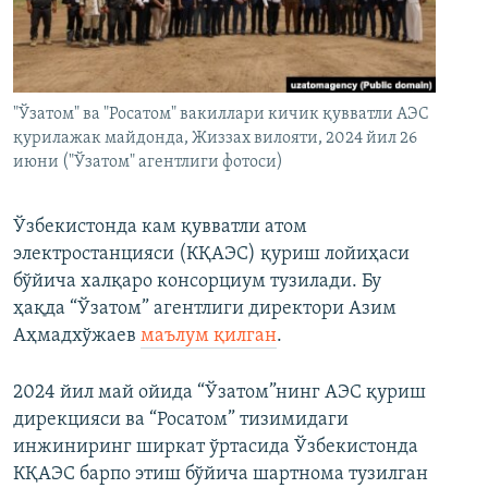
"Ўзатом" ва "Росатом" вакиллари кичик қувватли АЭС
қурилажак майдонда, Жиззах вилояти, 2024 йил 26
июни ("Ўзатом" агентлиги фотоси)
Ўзбекистонда кам қувватли атом
электростанцияси (КҚАЭС) қуриш лойиҳаси
бўйича халқаро консорциум тузилади. Бу
ҳақда “Ўзатом” агентлиги директори Азим
Аҳмадхўжаев
маълум қилган
.
2024 йил май ойида “Ўзатом”нинг АЭС қуриш
дирекцияси ва “Росатом” тизимидаги
инжиниринг ширкат ўртасида Ўзбекистонда
КҚАЭС барпо этиш бўйича шартнома тузилган