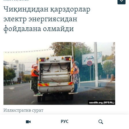
Чиқиндидан қарздорлар
электр энергиясидан
фойдалана олмайди
Иллюстратив сурат
РУС
Ўзбекистонда жорий йил 8 июндан эътиборан