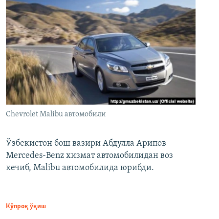
Chevrolet Malibu автомобили
Ўзбекистон бош вазири Абдулла Арипов
Mercedes-Benz хизмат автомобилидан воз
кечиб, Malibu автомобилида юрибди.
Кўпроқ ўқиш