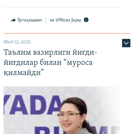
Ўртоқлашинг
VPNсиз ўқиш
Mart 12, 2025
Таълим вазирлиги йиғди-
йиғдилар билан “муроса
қилмайди”