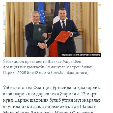
Ўзбекистон президенти Шавкат Мирзиёев
франциялик ҳамкасби Эммануэль Макрон билан,
Париж, 2025 йил 12 марти (president.uz фотоси)
Ўзбекистон ва Франция ўртасидаги ҳамкорлик
алоқалари янги даражага кўтарилди. 12 март
куни Париж шаҳрида бўлиб ўтган музокаралар
якунида икки давлат президентлари Шавкат