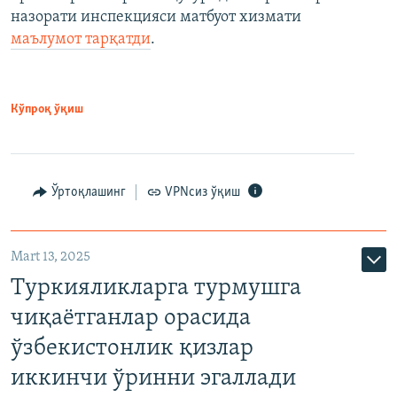
назорати инспекцияси матбуот хизмати
маълумот тарқатди
.
Кўпроқ ўқиш
Ўртоқлашинг
VPNсиз ўқиш
Mart 13, 2025
Туркияликларга турмушга
чиқаётганлар орасида
ўзбекистонлик қизлар
иккинчи ўринни эгаллади