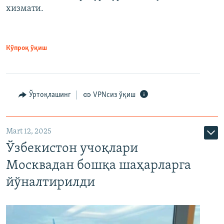
хизмати.
Кўпроқ ўқиш
Ўртоқлашинг
VPNсиз ўқиш
Mart 12, 2025
Ўзбекистон учоқлари
Москвадан бошқа шаҳарларга
йўналтирилди