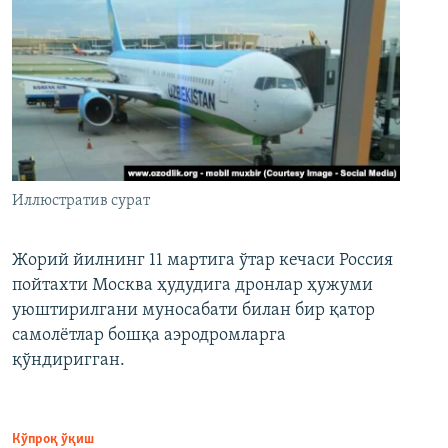
Иллюстратив сурат
Жорий йилнинг 11 мартига ўтар кечаси Россия
пойтахти Москва ҳудудига дронлар ҳужуми
уюштирилгани муносабати билан бир қатор
самолётлар бошқа аэродромларга
қўндиригган.
Кўпроқ ўқиш