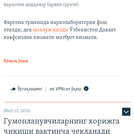
наркотик моддалар (архив сурати)
Фарғона туманида нарколаборатория фош
этилди, дея
маълум қилди
Ўзбекистон Давлат
хавфсизлик хизмати матбуот хизмати.
Кўпроқ ўқиш
Ўртоқлашинг
VPNсиз ўқиш
Mart 13, 2025
Гумонланувчиларнинг хорижга
чиқиши вақтинча чекланади