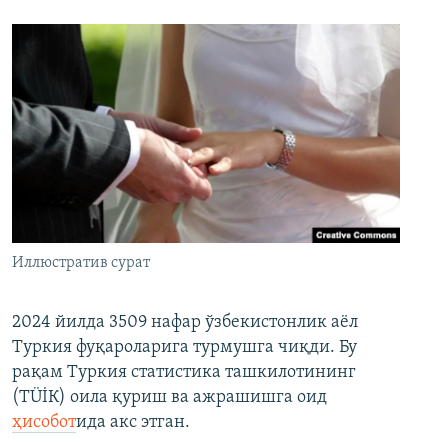
Иллюстратив сурат
2024 йилда 3509 нафар ўзбекистонлик аёл
Туркия фуқароларига турмушга чиқди. Бу
рақам Туркия статистика ташкилотининг
(ТÜİК) оила қуриш ва ажрашишга оид
ҳисобот
ида акс этган.