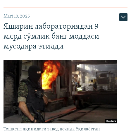
Mart 13, 2025
Яширин лабораториядан 9
млрд сўмлик банг моддаси
мусодара этилди
Тошкент яқинидаги завод печида ёқилаётган