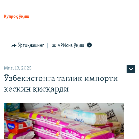
Кўпроқ ўқиш
Ўртоқлашинг
VPNсиз ўқиш
Mart 13, 2025
Ўзбекистонга таглик импорти
кескин қисқарди