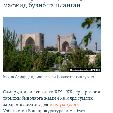
масжид бузиб ташланган
Кўҳна Самарқанд манзараси (иллюстратив сурат)
Самарқанд вилоятидаги XIX – XX асрларга оид
тарихий биноларга жами 46,8 млрд сўмлик
зарар етказилган, дея
маълум қилди
Ўзбекистон Бош прокуратураси матбуот