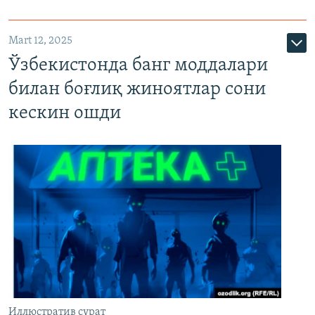
Mart 12, 2025
Ўзбекистонда банг моддалари
билан боғлиқ жиноятлар сони
кескин ошди
Иллюстратив сурат