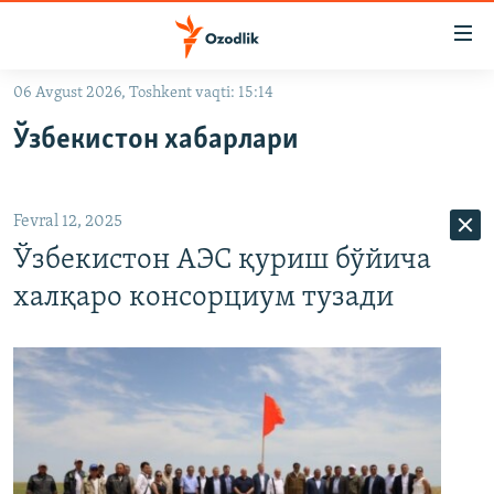
Линклар
Бош
мавзуларга
06 Avgust 2026, Toshkent vaqti: 15:14
ўтинг
OZODLIK SURISHTIRUVLARI
Асосий
Ўзбекистон хабарлари
OZODVIDEO
навигацияга
ўтинг
OZODARXIV
Қидиришга
Fevral 12, 2025
ўтинг
На русском
Ўзбекистон АЭС қуриш бўйича
халқаро консорциум тузади
ИЖТИМОИЙ ТАРМОҚЛАР
Озодлик бошқа тилларда