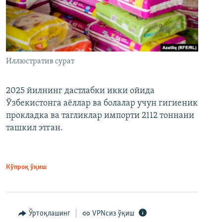
Иллюстратив сурат
2025 йилнинг дастлабки икки ойида
Ўзбекистонга аёллар ва болалар учун гигиеник
прокладка ва тагликлар импорти 2112 тоннани
ташкил этган.
Кўпроқ ўқиш
Ўртоқлашинг
VPNсиз ўқиш