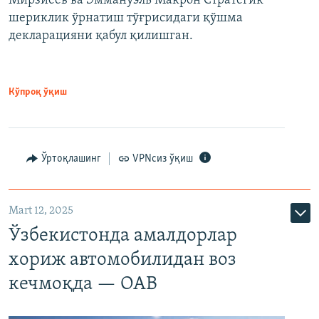
Мирзиёев ва Эммануэль Макрон Стратегик
шериклик ўрнатиш тўғрисидаги қўшма
декларацияни қабул қилишган.
Кўпроқ ўқиш
Ўртоқлашинг
VPNсиз ўқиш
Mart 12, 2025
Ўзбекистонда амалдорлар
хориж автомобилидан воз
кечмоқда — ОАВ