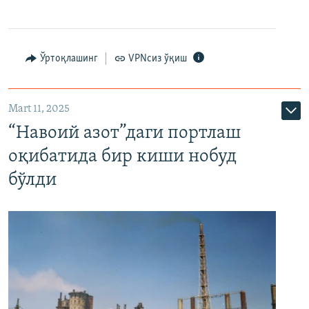
Ўртоқлашинг
VPNсиз ўқиш
Mart 11, 2025
“Навоий азот”даги портлаш
оқибатида бир киши нобуд
бўлди