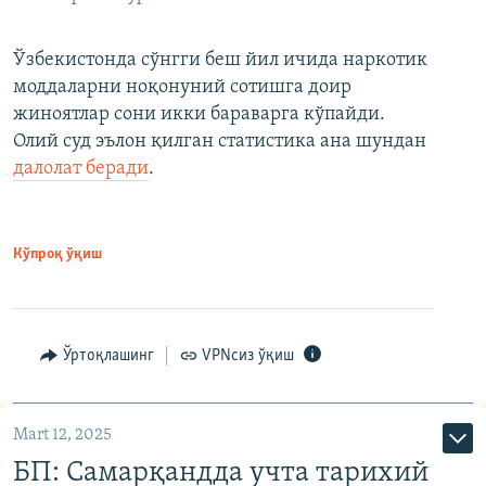
Ўзбекистонда сўнгги беш йил ичида наркотик
моддаларни ноқонуний сотишга доир
жиноятлар сони икки бараварга кўпайди.
Олий суд эълон қилган статистика ана шундан
далолат беради
.
Кўпроқ ўқиш
Ўртоқлашинг
VPNсиз ўқиш
Mart 12, 2025
БП: Самарқандда учта тарихий