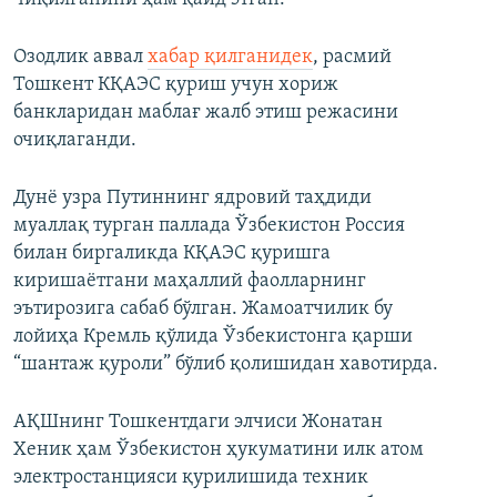
Озодлик аввал
хабар қилганидек
, расмий
Тошкент КҚАЭС қуриш учун хориж
банкларидан маблағ жалб этиш режасини
очиқлаганди.
Дунё узра Путиннинг ядровий таҳдиди
муаллақ турган паллада Ўзбекистон Россия
билан биргаликда КҚАЭС қуришга
киришаётгани маҳаллий фаолларнинг
эътирозига сабаб бўлган. Жамоатчилик бу
лойиҳа Кремль қўлида Ўзбекистонга қарши
“шантаж қуроли” бўлиб қолишидан хавотирда.
АҚШнинг Тошкентдаги элчиси Жонатан
Хеник ҳам Ўзбекистон ҳукуматини илк атом
электростанцияси қурилишида техник