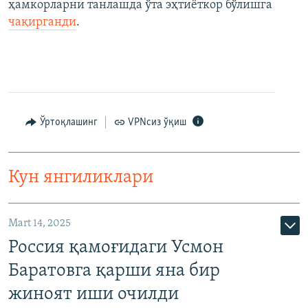
ҳамкорларни танлашда ўта эҳтиёткор бўлишга
чақирганди
.
Ўртоқлашинг
VPNсиз ўқиш
Кун янгиликлари
Mart 14, 2025
Россия қамоғидаги Усмон
Баратовга қарши яна бир
жиноят иши очилди