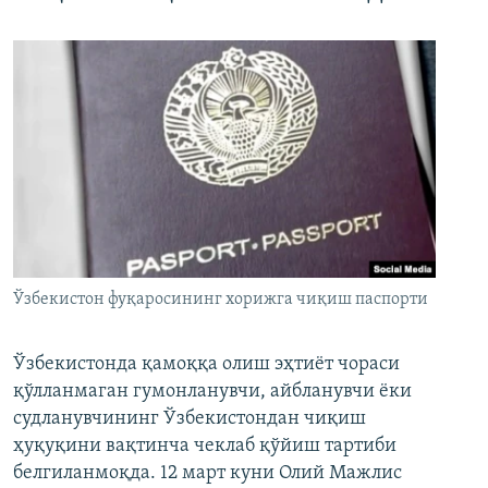
Ўзбекистон фуқаросининг хорижга чиқиш паспорти
Ўзбекистонда қамоққа олиш эҳтиёт чораси
қўлланмаган гумонланувчи, айбланувчи ёки
судланувчининг Ўзбекистондан чиқиш
ҳуқуқини вақтинча чеклаб қўйиш тартиби
белгиланмоқда. 12 март куни Олий Мажлис