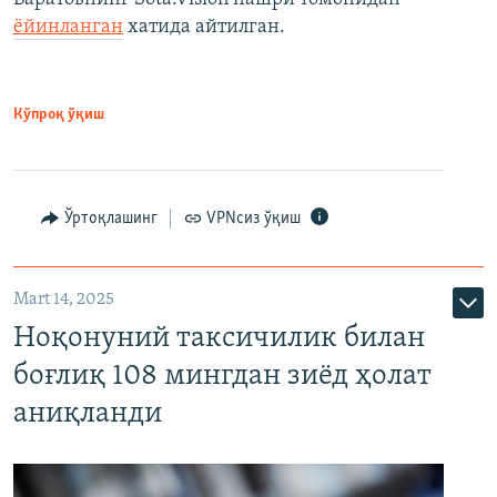
ёйинланган
хатида айтилган.
Кўпроқ ўқиш
Ўртоқлашинг
VPNсиз ўқиш
Mart 14, 2025
Ноқонуний таксичилик билан
боғлиқ 108 мингдан зиёд ҳолат
аниқланди