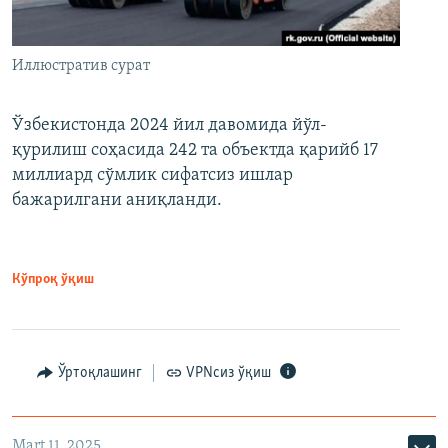
Иллюстратив сурат
Ўзбекистонда 2024 йил давомида йўл-
қурилиш соҳасида 242 та объектда қарийб 17
миллиард сўмлик сифатсиз ишлар
бажарилгани аниқланди.
Кўпроқ ўқиш
Ўртоқлашинг
VPNсиз ўқиш
Mart 11, 2025