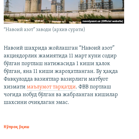
“Навоий азот” заводи (архив сурати)
Навоий шаҳрида жойлашган “Навоий азот”
акциядорлик жамиятида 11 март куни содир
бўлган портлаш натижасида 1 киши ҳалок
бўлган, яна 11 киши жароҳатланган. Бу ҳақда
Фавқулодда вазиятлар вазирлиги матбуот
хизмати
маълумот тарқатди
. ФВВ портлаш
чоғида нобуд бўлган ва жабрланган кишилар
шахсини очиқлаган эмас.
Кўпроқ ўқиш