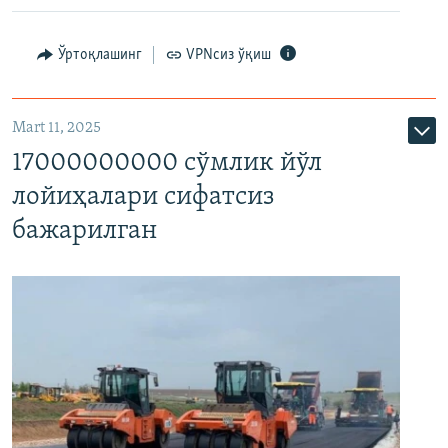
Ўртоқлашинг
VPNсиз ўқиш
Mart 11, 2025
17000000000 сўмлик йўл
лойиҳалари сифатсиз
бажарилган