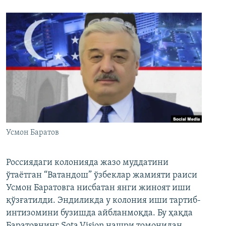
Усмон Баратов
Россиядаги колонияда жазо муддатини
ўтаётган “Ватандош” ўзбеклар жамияти раиси
Усмон Баратовга нисбатан янги жиноят иши
қўзғатилди. Эндиликда у колония иши тартиб-
интизомини бузишда айбланмоқда. Бу ҳақда
Баратовнинг Sota.Vision нашри томонидан