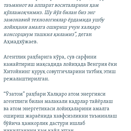
таъминот ва аппарат воситаларини ҳам
қўлламоқчимиз. Шу йўл билан биз энг
замонавий технологиялар ёрдамида ушбу
лойиҳани амалга ошириш учун халқаро
консорциум ташкил қиламиз”,
деган
Аҳмадхўжаев.
Агентлик раҳбарига кўра, сув сарфини
камайтириш мақсадида лойиҳада Венгрия ёки
Хитойнинг қуруқ совутгичларини татбиқ этиш
режалаштирилган.
“Ўзатом” раҳбари Халқаро атом энергияси
агентлиги билан малакали кадрлар тайёрлаш
ва атом энергетикаси лойиҳаларини амалга
ошириш жараёнида хавфсизликни таъминлаш
бўйича ҳамкорлик дастури ишлаб
чиқилганини ҳам қайд этган.