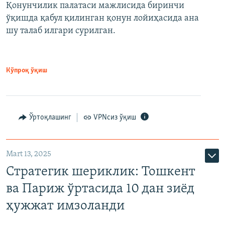
Қонунчилик палатаси мажлисида биринчи
ўқишда қабул қилинган қонун лойиҳасида ана
шу талаб илгари сурилган.
Кўпроқ ўқиш
Ўртоқлашинг
VPNсиз ўқиш
Mart 13, 2025
Стратегик шериклик: Тошкент
ва Париж ўртасида 10 дан зиёд
ҳужжат имзоланди