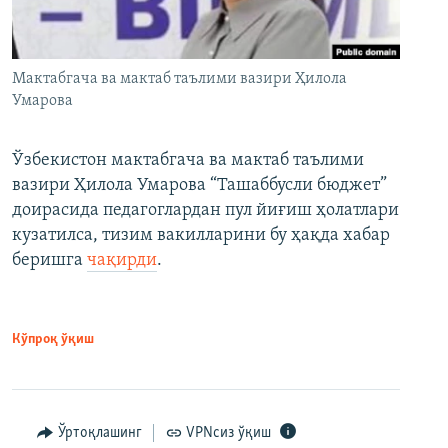
Мактабгача ва мактаб таълими вазири Ҳилола
Умарова
Ўзбекистон мактабгача ва мактаб таълими
вазири Ҳилола Умарова “Ташаббусли бюджет”
доирасида педагоглардан пул йиғиш ҳолатлари
кузатилса, тизим вакилларини бу ҳақда хабар
беришга
чақирди
.
Кўпроқ ўқиш
Ўртоқлашинг
VPNсиз ўқиш