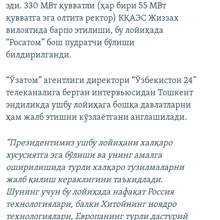
эди. 330 МВт қувватли (ҳар бири 55 МВт
қувватга эга олтита ректор) КҚАЭС Жиззах
вилоятида барпо этилиши, бу лойиҳада
“Росатом” бош пудратчи бўлиши
билдирилганди.
“Ўзатом” агентлиги директори “Ўзбекистон 24”
телеканалига берган интервьюсидан Тошкент
эндиликда ушбу лойиҳага бошқа давлатларни
ҳам жалб этишни кўзлаётгани англашилади.
“Президентимиз ушбу лойиҳани халқаро
хусусиятга эга бўлиши ва унинг амалга
оширилишида турли халқаро тузилмаларни
жалб қилиш кераклигини таъкидлади.
Шунинг учун бу лойиҳада нафақат Россия
технологиялари, балки Хитойнинг ноядро
технологиялари, Европанинг турли дастурий