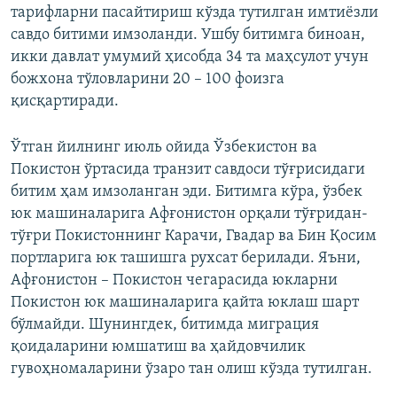
тарифларни пасайтириш кўзда тутилган имтиёзли
савдо битими имзоланди. Ушбу битимга биноан,
икки давлат умумий ҳисобда 34 та маҳсулот учун
божхона тўловларини 20 – 100 фоизга
қисқартиради.
Ўтган йилнинг июль ойида Ўзбекистон ва
Покистон ўртасида транзит савдоси тўғрисидаги
битим ҳам имзоланган эди. Битимга кўра, ўзбек
юк машиналарига Афғонистон орқали тўғридан-
тўғри Покистоннинг Карачи, Гвадар ва Бин Қосим
портларига юк ташишга рухсат берилади. Яъни,
Афғонистон – Покистон чегарасида юкларни
Покистон юк машиналарига қайта юклаш шарт
бўлмайди. Шунингдек, битимда миграция
қоидаларини юмшатиш ва ҳайдовчилик
гувоҳномаларини ўзаро тан олиш кўзда тутилган.