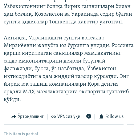
720p
1080p
Ўзбекистоннинг бошқа йирик ташвишлари билан
1080p
ҳам боғлиқ. Қозоғистон ва Украинада содир бўлган
сўнгги ҳодисалар Тошкентда хавотир уйғотган.
Айниқса, Украинадаги сўнгги воқеалар
Мирзиёевни жанубга юз буришга ундади. Россияга
қарши киритилган санкциялар мамлакатнинг
савдо имкониятларини деярли бутунлай
фалажлади, бу эса, ўз навбатида, Ўзбекистон
иқтисодиётига ҳам жиддий таъсир кўрсатди. Энг
йирик юк ташиш компаниялари Қора денгиз
орқали МДҲ мамлакатларига экспортни тўхтатиб
қўйди.
Ўртоқлашинг
VPNсиз ўқиш
Follow us
This item is part of