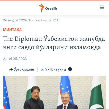
Линклар
Бош
мавзуларга
06 Avgust 2026, Toshkent vaqti: 12:16
ўтинг
OZODLIK SURISHTIRUVLARI
Асосий
МИНТАҚА
OZODVIDEO
навигацияга
The Diplomat: Ўзбекистон жанубда
ўтинг
OZODARXIV
янги савдо йўлларини изламоқда
Қидиришга
ўтинг
На русском
Aprel 05, 2022
ИЖТИМОИЙ ТАРМОҚЛАР
Ўртоқлашинг
VPNсиз ўқиш
Озодлик бошқа тилларда