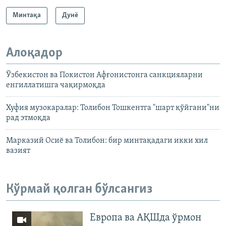
Минтақа
Дунë
Алоқадор
Ўзбекистон ва Покистон Афғонистонга санкцияларни
енгиллатишга чақирмоқда
Хуфия музокаралар: Толибон Тошкентга "шарт қўйгани"ни
рад этмоқда
Марказий Осиё ва Толибон: бир минтақадаги икки хил
вазият
Кўрмай қолган бўлсангиз
Европа ва АҚШда ўрмон