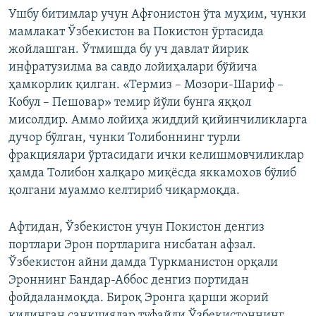
Ушбу битимлар учун Афғонистон ўта муҳим, чунки
мамлакат Ўзбекистон ва Покистон ўртасида
жойлашган. Ўтмишда бу уч давлат йирик
инфратузилма ва савдо лойиҳалари бўйича
ҳамкорлик қилган. «Термиз – Мозори-Шариф –
Кобул – Пешовар» темир йўли бунга яққол
мисолдир. Аммо лойиҳа жиддий қийинчиликларга
дучор бўлган, чунки Толибоннинг турли
фракциялари ўртасидаги ички келишмовчиликлар
ҳамда Толибон халқаро миқёсда яккамохов бўлиб
қолгани муаммо келтириб чиқармоқда.
Афтидан, Ўзбекистон учун Покистон денгиз
портлари Эрон портларига нисбатан афзал.
Ўзбекистон айни дамда Туркманистон орқали
Эроннинг Бандар-Аббос денгиз портидан
фойдаланмоқда. Бироқ Эронга қарши жорий
қилинган санкциялар туфайли Ўзбекистоннинг