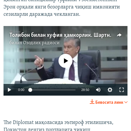
Эрон орқали янги бозорларга чиқиш имконияти
сезиларли даражада чекланган.
Толибон билан хуфия ҳамкорлик. Шартни ким қўйяпти?
билан
Озодлик радиоси
Айни дамда медиа-манба мавжуд эмас
Auto
0:00
28:50
240p
Бевосита линк
360p
Auto
240p
360p
480p
480p
The Diplomat мақоласида эътироф этилишича,
Покистон денгиз портларига чиқиш
720p