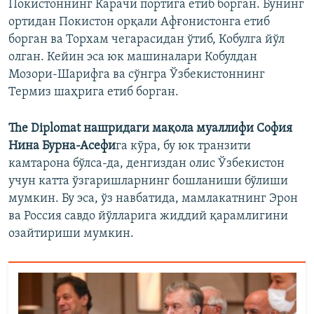
Покистоннинг Карачи портига етиб борган. Бунинг
ортидан Покистон орқали Афғонистонга етиб
борган ва Торхам чегарасидан ўтиб, Кобулга йўл
олган. Кейин эса юк машиналари Кобулдан
Мозори-Шарифга ва сўнгра Ўзбекистоннинг
Термиз шаҳрига етиб борган.
The Diplomat нашридаги мақола муаллифи София
Нина Бурна-Асефи
га кўра, бу юк транзити
камтарона бўлса-да, денгиздан олис Ўзбекистон
учун катта ўзгаришларнинг бошланиши бўлиши
мумкин. Бу эса, ўз навбатида, мамлакатнинг Эрон
ва Россия савдо йўлларига жиддий қарамлигини
озайтириши мумкин.