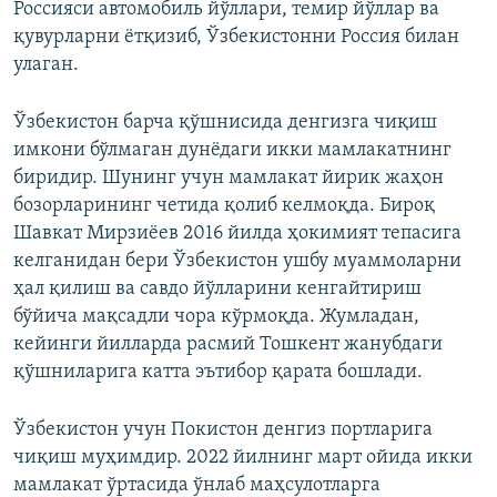
Россияси автомобиль йўллари, темир йўллар ва
қувурларни ётқизиб, Ўзбекистонни Россия билан
улаган.
Ўзбекистон барча қўшнисида денгизга чиқиш
имкони бўлмаган дунёдаги икки мамлакатнинг
биридир. Шунинг учун мамлакат йирик жаҳон
бозорларининг четида қолиб келмоқда. Бироқ
Шавкат Мирзиёев 2016 йилда ҳокимият тепасига
келганидан бери Ўзбекистон ушбу муаммоларни
ҳал қилиш ва савдо йўлларини кенгайтириш
бўйича мақсадли чора кўрмоқда. Жумладан,
кейинги йилларда расмий Тошкент жанубдаги
қўшниларига катта эътибор қарата бошлади.
Ўзбекистон учун Покистон денгиз портларига
чиқиш муҳимдир. 2022 йилнинг март ойида икки
мамлакат ўртасида ўнлаб маҳсулотларга