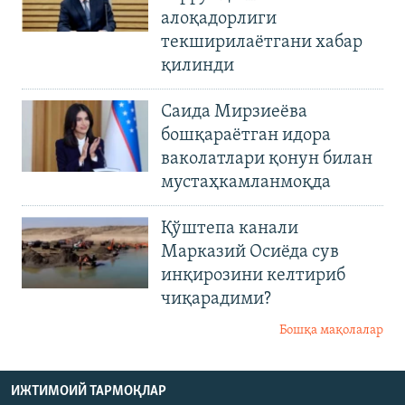
алоқадорлиги
текширилаётгани хабар
қилинди
Саида Мирзиеёва
бошқараётган идора
ваколатлари қонун билан
мустаҳкамланмоқда
Қўштепа канали
Марказий Осиёда сув
инқирозини келтириб
чиқарадими?
Бошқа мақолалар
ИЖТИМОИЙ ТАРМОҚЛАР