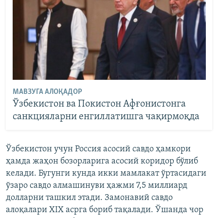
МАВЗУГА АЛОҚАДОР
Ўзбекистон ва Покистон Афғонистонга
санкцияларни енгиллатишга чақирмоқда
Ўзбекистон учун Россия асосий савдо ҳамкори
ҳамда жаҳон бозорларига асосий коридор бўлиб
келади. Бугунги кунда икки мамлакат ўртасидаги
ўзаро савдо алмашинуви ҳажми 7,5 миллиард
долларни ташкил этади. Замонавий савдо
алоқалари XIX асрга бориб тақалади. Ўшанда чор