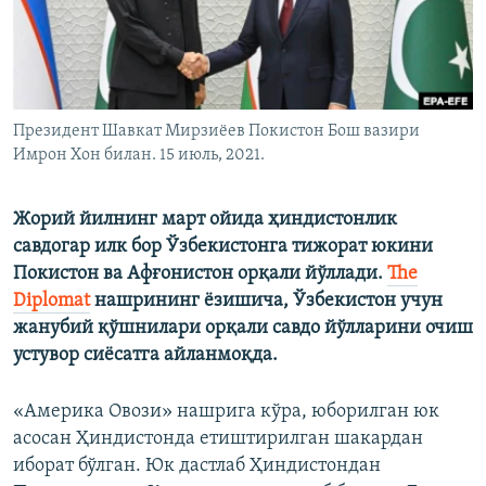
Президент Шавкат Мирзиёев Покистон Бош вазири
Имрон Хон билан. 15 июль, 2021.
Жорий йилнинг март ойида ҳиндистонлик
савдогар илк бор Ўзбекистонга тижорат юкини
Покистон ва Афғонистон орқали йўллади.
The
Diplomat
нашрининг ёзишича, Ўзбекистон учун
жанубий қўшнилари орқали савдо йўлларини очиш
устувор сиёсатга айланмоқда.
«Америка Овози» нашрига кўра, юборилган юк
асосан Ҳиндистонда етиштирилган шакардан
иборат бўлган. Юк дастлаб Ҳиндистондан