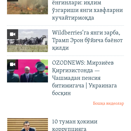
ёнғинлари: иқлим
ўзгариши янги хавфларни
кучайтирмоқда
Wildberries’га янги зарба,
Трамп Эрон бўйича баёнот
қилди
OZODNEWS: Мирзиёев
Қирғизистонда —
Чашмадан пенсия
битимигача | Украинага
босқин
Бошқа видеолар
10 туман ҳокими
коррупцияга