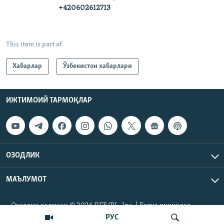
+420602612713
This item is part of
Хабарлар
Ўзбекистон хабарлари
ИЖТИМОИЙ ТАРМОҚЛАР
ОЗОДЛИК
МАЪЛУМОТ
Озодлик радиоси © 2026 RFE/RL, Inc. | Барча ҳуқуқлар
ҳимояланган.
РУС