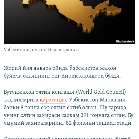
Ўзбекистон, олтин. Иллюстрация.
Жорий йил январь ойида Ўзбекистон жаҳон
бўйича олтиннинг энг йирик харидори бўлди.
Бутунжаҳон олтин кенгаши (World Gold Council)
таҳлилларига
қараганда
, Ўзбекистон Марказий
банки 8 тонна соф олтин сотиб олган. Шу тариқа
унинг олтин захираси салкам 391 тоннага етган. Бу
умумий захираларнинг 82 фоизини ташкил этади.