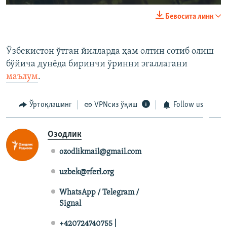
240p
Бевосита линк
360p
Auto
240p
360p
480p
480p
Ўзбекистон ўтган йилларда ҳам олтин сотиб олиш
бўйича дунёда биринчи ўринни эгаллагани
720p
720p
1080p
маълум
.
1080p
Ўртоқлашинг
VPNсиз ўқиш
Follow us
Озодлик
ozodlikmail@gmail.com
uzbek@rferl.org
WhatsApp / Telegram /
Signal
+420724740755 |