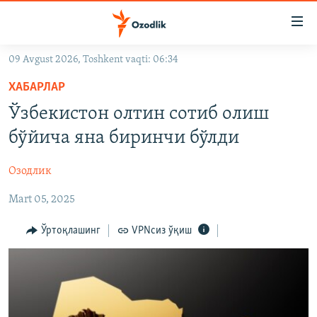
Линклар
Бош
мавзуларга
09 Avgust 2026, Toshkent vaqti: 06:34
ўтинг
OZODLIK SURISHTIRUVLARI
Асосий
ХАБАРЛАР
OZODVIDEO
навигацияга
Ўзбекистон олтин сотиб олиш
ўтинг
OZODARXIV
бўйича яна биринчи бўлди
Қидиришга
ўтинг
На русском
Озодлик
Mart 05, 2025
ИЖТИМОИЙ ТАРМОҚЛАР
Ўртоқлашинг
VPNсиз ўқиш
Озодлик бошқа тилларда