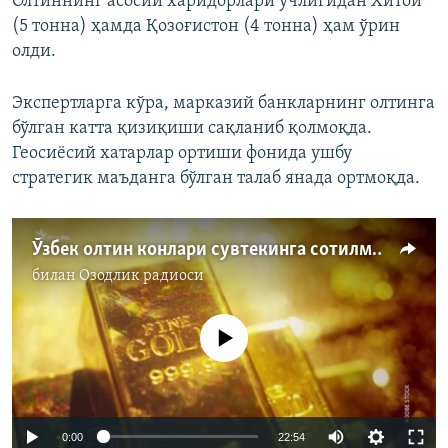
Олтиннинг асосий харидорлари учлигидан Хитой
(5 тонна) ҳамда Қозоғистон (4 тонна) ҳам ўрин
олди.
Экспертларга кўра, марказий банкларнинг олтинга
бўлган катта қизиқиши сақланиб қолмоқда.
Геосиёсий хатарлар ортиши фонида ушбу
стратегик маъданга бўлган талаб янада ортмоқда.
Ўзбек олтин конлари сувтекинга сотилмоқдами?
билан
Озодлик радиоси
Айни дамда медиа-манба мавжуд эмас
Auto
0:00
22:54