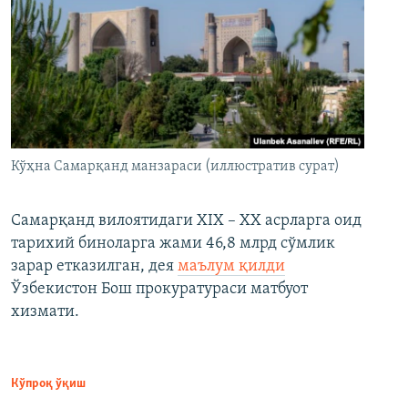
Кўҳна Самарқанд манзараси (иллюстратив сурат)
Самарқанд вилоятидаги XIX – XX асрларга оид
тарихий биноларга жами 46,8 млрд сўмлик
зарар етказилган, дея
маълум қилди
Ўзбекистон Бош прокуратураси матбуот
хизмати.
Кўпроқ ўқиш