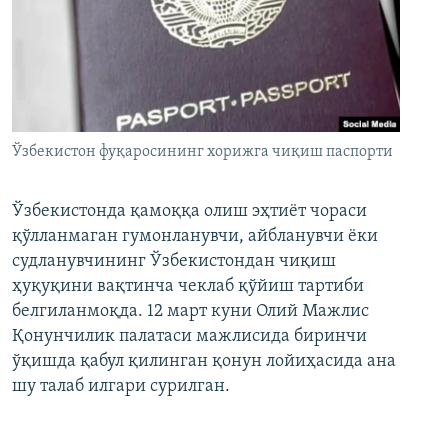
Ўзбекистон фуқаросининг хорижга чиқиш паспорти
Ўзбекистонда қамоққа олиш эҳтиёт чораси
қўлланмаган гумонланувчи, айбланувчи ёки
судланувчининг Ўзбекистондан чиқиш
ҳуқуқини вақтинча чеклаб қўйиш тартиби
белгиланмоқда. 12 март куни Олий Мажлис
Қонунчилик палатаси мажлисида биринчи
ўқишда қабул қилинган қонун лойиҳасида ана
шу талаб илгари сурилган.