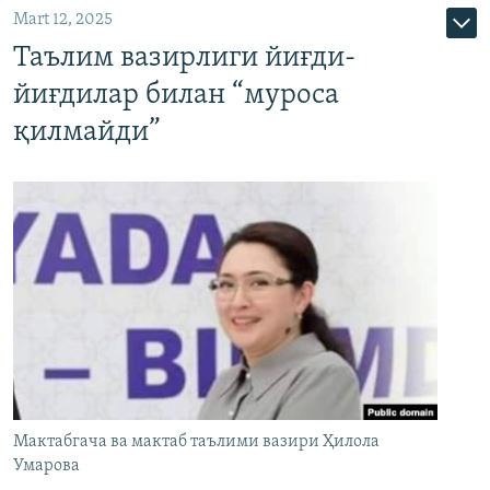
Mart 12, 2025
Таълим вазирлиги йиғди-
йиғдилар билан “муроса
қилмайди”
Мактабгача ва мактаб таълими вазири Ҳилола
Умарова