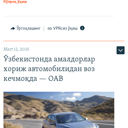
Кўпроқ ўқиш
Ўртоқлашинг
VPNсиз ўқиш
Mart 12, 2025
Ўзбекистонда амалдорлар
хориж автомобилидан воз
кечмоқда — ОАВ