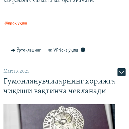
хавфсизлик хизмати матбуот хизмати.
Кўпроқ ўқиш
Ўртоқлашинг
VPNсиз ўқиш
Mart 13, 2025
Гумонланувчиларнинг хорижга
чиқиши вақтинча чекланади