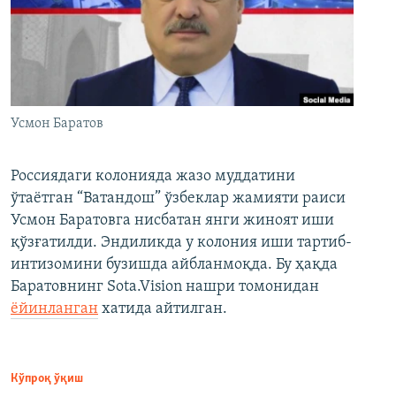
Усмон Баратов
Россиядаги колонияда жазо муддатини
ўтаётган “Ватандош” ўзбеклар жамияти раиси
Усмон Баратовга нисбатан янги жиноят иши
қўзғатилди. Эндиликда у колония иши тартиб-
интизомини бузишда айбланмоқда. Бу ҳақда
Баратовнинг Sota.Vision нашри томонидан
ёйинланган
хатида айтилган.
Кўпроқ ўқиш