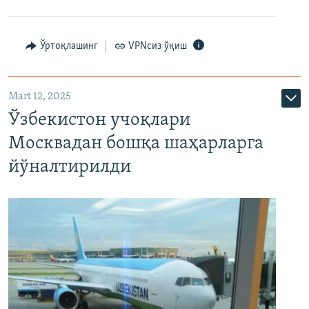
Ўртоқлашинг
VPNсиз ўқиш
Mart 12, 2025
Ўзбекистон учоқлари
Москвадан бошқа шаҳарларга
йўналтирилди