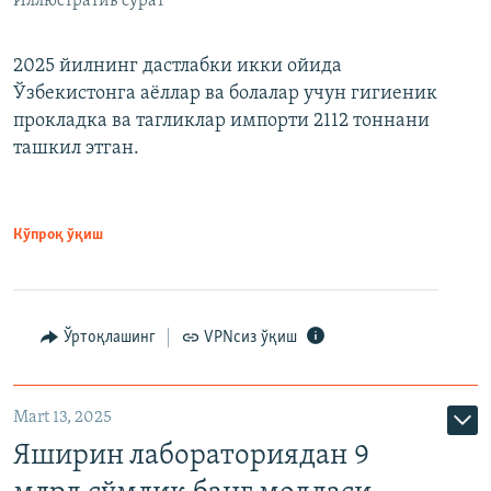
Иллюстратив сурат
2025 йилнинг дастлабки икки ойида
Ўзбекистонга аёллар ва болалар учун гигиеник
прокладка ва тагликлар импорти 2112 тоннани
ташкил этган.
Кўпроқ ўқиш
Ўртоқлашинг
VPNсиз ўқиш
Mart 13, 2025
Яширин лабораториядан 9