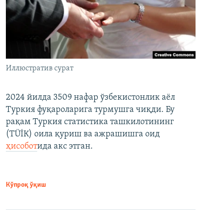
Иллюстратив сурат
2024 йилда 3509 нафар ўзбекистонлик аёл
Туркия фуқароларига турмушга чиқди. Бу
рақам Туркия статистика ташкилотининг
(ТÜİК) оила қуриш ва ажрашишга оид
ҳисобот
ида акс этган.
Кўпроқ ўқиш