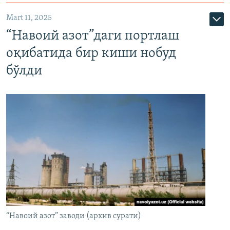
Mart 11, 2025
“Навоий азот”даги портлаш
оқибатида бир киши нобуд
бўлди
“Навоий азот” заводи (архив сурати)