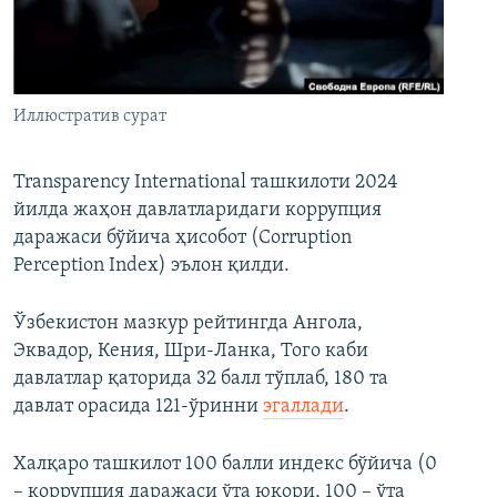
Иллюстратив сурат
Transparency International ташкилоти 2024
йилда жаҳон давлатларидаги коррупция
даражаси бўйича ҳисобот (Corruption
Perception Index) эълон қилди.
Ўзбекистон мазкур рейтингда Ангола,
Эквадор, Кения, Шри-Ланка, Того каби
давлатлар қаторида 32 балл тўплаб, 180 та
давлат орасида 121-ўринни
эгаллади
.
Халқаро ташкилот 100 балли индекс бўйича (0
– коррупция даражаси ўта юқори, 100 – ўта