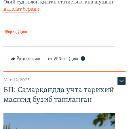
Олий суд эълон қилган статистика ана шундан
далолат беради
.
Кўпроқ ўқиш
Ўртоқлашинг
VPNсиз ўқиш
Mart 12, 2025
БП: Самарқандда учта тарихий
масжид бузиб ташланган