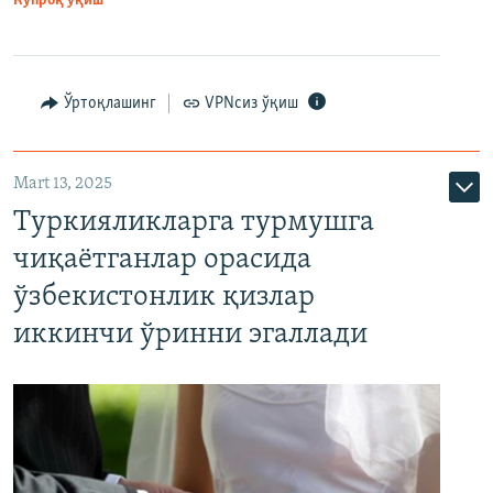
Кўпроқ ўқиш
Ўртоқлашинг
VPNсиз ўқиш
Mart 13, 2025
Туркияликларга турмушга
чиқаётганлар орасида
ўзбекистонлик қизлар
иккинчи ўринни эгаллади