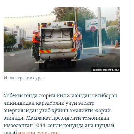
Иллюстратив сурат
Ўзбекистонда жорий йил 8 июндан эътиборан
чиқиндидан қарздорлик учун электр
энергиясидан узиб қўйиш амалиёти жорий
этилади. Мамлакат президенти томонидан
имзоланган 1044-сонли қонунда ана шундай
талаб
илгари сурилган
.