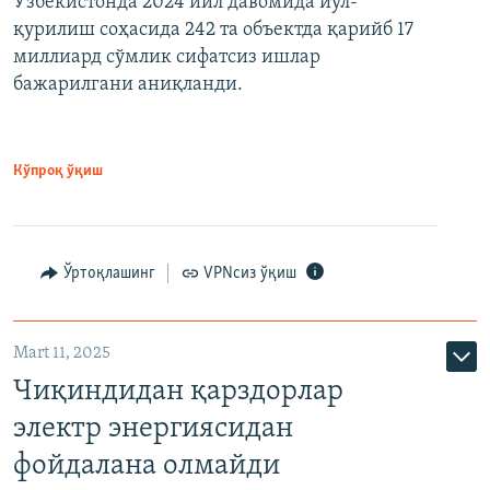
Ўзбекистонда 2024 йил давомида йўл-
қурилиш соҳасида 242 та объектда қарийб 17
миллиард сўмлик сифатсиз ишлар
бажарилгани аниқланди.
Кўпроқ ўқиш
Ўртоқлашинг
VPNсиз ўқиш
Mart 11, 2025
Чиқиндидан қарздорлар
электр энергиясидан
фойдалана олмайди