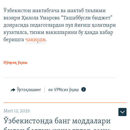
Ўзбекистон мактабгача ва мактаб таълими
вазири Ҳилола Умарова “Ташаббусли бюджет”
доирасида педагоглардан пул йиғиш ҳолатлари
кузатилса, тизим вакилларини бу ҳақда хабар
беришга
чақирди
.
Кўпроқ ўқиш
Ўртоқлашинг
VPNсиз ўқиш
Mart 12, 2025
Ўзбекистонда банг моддалари