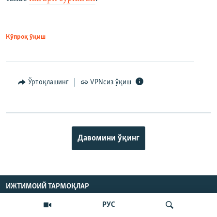
Кўпроқ ўқиш
Ўртоқлашинг
VPNсиз ўқиш
Давомини ўқинг
ИЖТИМОИЙ ТАРМОҚЛАР
РУС