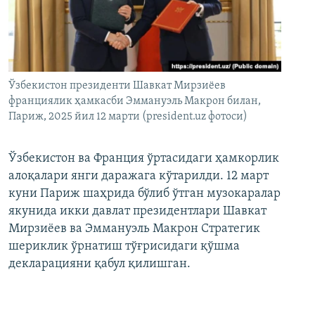
Ўзбекистон президенти Шавкат Мирзиёев
франциялик ҳамкасби Эммануэль Макрон билан,
Париж, 2025 йил 12 марти (president.uz фотоси)
Ўзбекистон ва Франция ўртасидаги ҳамкорлик
алоқалари янги даражага кўтарилди. 12 март
куни Париж шаҳрида бўлиб ўтган музокаралар
якунида икки давлат президентлари Шавкат
Мирзиёев ва Эммануэль Макрон Стратегик
шериклик ўрнатиш тўғрисидаги қўшма
декларацияни қабул қилишган.