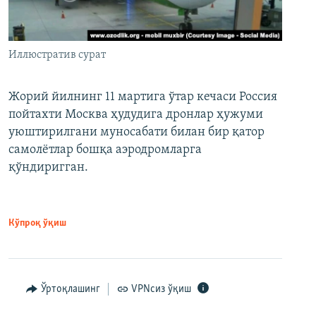
Иллюстратив сурат
Жорий йилнинг 11 мартига ўтар кечаси Россия
пойтахти Москва ҳудудига дронлар ҳужуми
уюштирилгани муносабати билан бир қатор
самолётлар бошқа аэродромларга
қўндиригган.
Кўпроқ ўқиш
Ўртоқлашинг
VPNсиз ўқиш