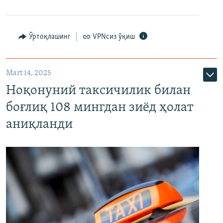
Ўртоқлашинг
VPNсиз ўқиш
Mart 14, 2025
Ноқонуний таксичилик билан
боғлиқ 108 мингдан зиёд ҳолат
аниқланди