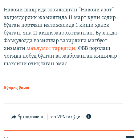
Навоий шаҳрида жойлашган “Навоий азот”
акциядорлик жамиятида 11 март куни содир
бўлган портлаш натижасида 1 киши ҳалок
бўлган, яна 11 киши жароҳатланган. Бу ҳақда
Фавқулодда вазиятлар вазирлиги матбуот
хизмати
маълумот тарқатди
. ФВВ портлаш
чоғида нобуд бўлган ва жабрланган кишилар
шахсини очиқлаган эмас.
Кўпроқ ўқиш
Ўртоқлашинг
VPNсиз ўқиш