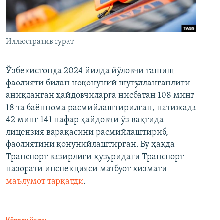
Иллюстратив сурат
Ўзбекистонда 2024 йилда йўловчи ташиш
фаолияти билан ноқонуний шуғулланганлиги
аниқланган ҳайдовчиларга нисбатан 108 минг
18 та баённома расмийлаштирилган, натижада
42 минг 141 нафар ҳайдовчи ўз вақтида
лицензия варақасини расмийлаштириб,
фаолиятини қонунийлаштирган. Бу ҳақда
Транспорт вазирлиги ҳузуридаги Транспорт
назорати инспекцияси матбуот хизмати
маълумот тарқатди
.