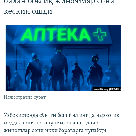
билан боғлиқ жиноятлар сони
кескин ошди
Иллюстратив сурат
Ўзбекистонда сўнгги беш йил ичида наркотик
моддаларни ноқонуний сотишга доир
жиноятлар сони икки бараварга кўпайди.