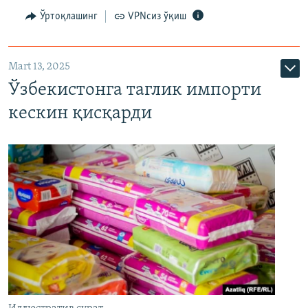
Ўртоқлашинг
VPNсиз ўқиш
Mart 13, 2025
Ўзбекистонга таглик импорти
кескин қисқарди