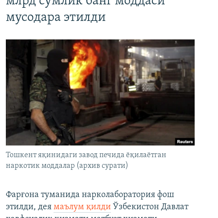
млрд сўмлик банг моддаси
мусодара этилди
Тошкент яқинидаги завод печида ёқилаётган
наркотик моддалар (архив сурати)
Фарғона туманида нарколаборатория фош
этилди, дея
маълум қилди
Ўзбекистон Давлат