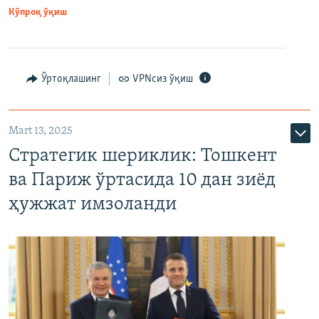
Кўпроқ ўқиш
Ўртоқлашинг
VPNсиз ўқиш
Mart 13, 2025
Стратегик шериклик: Тошкент
ва Париж ўртасида 10 дан зиёд
ҳужжат имзоланди