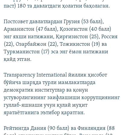
паст) 180 та давлатдаги ҳолатни баҳолаган.
Постсовет давлатлардан Грузия (53 балл),
Арманистон (47 балл), Қозоғистон (40 балл)
энг яхши натижани, Қирғизистон (25), Россия
(22), Озарбайжон (22), Тожикистон (19) ва
Туркманистон (17) эса энг ёмон натижани
қайд этган.
Transparency International йиллик ҳисобот
бўйича шарҳда турли мамлакатларда
демократик институтлар ва қонун
устуворлигининг заифлашиши коррупциянинг
гуллаб-яшнаши учун қулай муҳит
яратаётганига эътибор қаратган.
Рейтингда Дания (90 балл) ва Финляндия (88