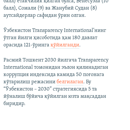
балл) етакчилик қилган бўлса, Венесуэла (10
балл), Сомали (9) ва Жанубий Судан (8)
аутсайдерлар сафидан ўрин олган.
Ўзбекистон Transparency International’нинг
ўтган йилги ҳисоботида ҳам 180 давлат
орасида 121-ўринга
қўйилганди
.
Расмий Тошкент 2030 йилгача Transparency
International томонидан эълон қилинадиган
коррупция индексида камида 50 поғонага
кўтарилиш режасини
белгилаган
. Бу
“Ўзбекистон – 2030” стратегиясида 5 та
йўналиш бўйича қўйилган юзта мақсаддан
биридир.