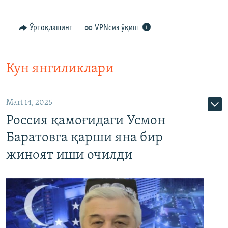
Ўртоқлашинг
VPNсиз ўқиш
Кун янгиликлари
Mart 14, 2025
Россия қамоғидаги Усмон
Баратовга қарши яна бир
жиноят иши очилди