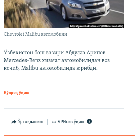
Chevrolet Malibu автомобили
Ўзбекистон бош вазири Абдулла Арипов
Mercedes-Benz хизмат автомобилидан воз
кечиб, Malibu автомобилида юрибди.
Кўпроқ ўқиш
Ўртоқлашинг
VPNсиз ўқиш