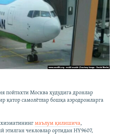
ия пойтахти Москва ҳудудига дронлар
р қатор самолётлар бошқа аэродромларга
т хизматининг
маълум қилишича
,
й этилган чекловлар ортидан HY9607,