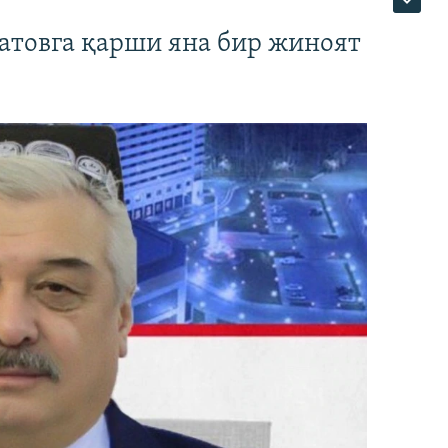
атовга қарши яна бир жиноят