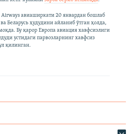
an Airways авиаширкати 20 январдан бошлаб
ва Беларусь ҳудудини айланиб ўтган ҳолда,
оқда. Бу қарор Европа авиация хавфсизлиги
удуди устидаги парвозларнинг хавфсиз
ул қилинган.