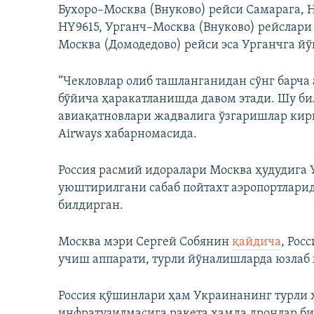
Бухоро–Москва (Внуково) рейси Самарага, 
HY9615, Урганч–Москва (Внуково) рейслари
Москва (Домодедово) рейси эса Урганчга й
“Чекловлар олиб ташланганидан сўнг барча
бўйича ҳаракатланишда давом этади. Шу б
авиақатновлари жадвалига ўзгаришлар кир
Airways хабарномасида.
Россия расмий идоралари Москва ҳудудига
уюштирилгани сабаб пойтахт аэропортлари
билдирган.
Москва мэри Сергей Собянин
қайдича
, Рос
учиш аппарати, турли йўналишларда юзлаб
Россия қўшинлари ҳам Украинанинг турли ҳ
инфратузилмасига ракета ҳамда дронлар б