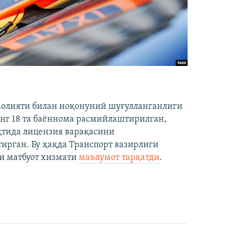
аолияти билан ноқонуний шуғулланганлиги
нг 18 та баённома расмийлаштирилган,
ақтида лицензия варақасини
рган. Бу ҳақда Транспорт вазирлиги
и матбуот хизмати
маълумот тарқатди
.