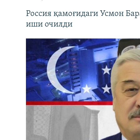
Россия қамоғидаги Усмон Бар
иши очилди