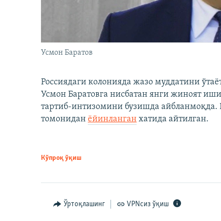
Усмон Баратов
Россиядаги колонияда жазо муддатини ўтаё
Усмон Баратовга нисбатан янги жиноят иши
тартиб-интизомини бузишда айбланмоқда. Б
томонидан
ёйинланган
хатида айтилган.
Кўпроқ ўқиш
Ўртоқлашинг
VPNсиз ўқиш