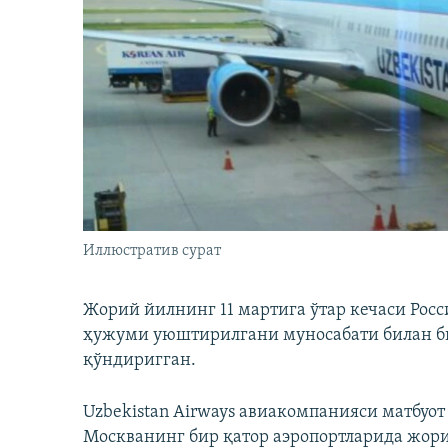
Иллюстратив сурат
Жорий йилнинг 11 мартига ўтар кечаси Росс
ҳужуми уюштирилгани муносабати билан би
қўндиригган.
Uzbekistan Airways авиакомпанияси матбуо
Москванинг бир қатор аэропортларида жори