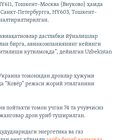
HY611, Тошкент–Москва (Внуково) ҳамда
 Санкт-Петербургга, HY603, Тошкент–
ўналтирилтирилган.
 авиақатновлар дастлабки йўналишлар
илан бирга, авиакомпаниянинг кейинги
итилиши кутилмоқда”, дейилган Uzbekistan
 Украина томонидан дронлар ҳужуми
да “Ковёр” режаси жорий этилганини
сия пойтахти томон учган 74 та учувчисиз
 жанговар дрон уриб туширилган.
удудларидаги энергетика ва газ
илан кенг кўламли
зарба бериб келмоқда
.