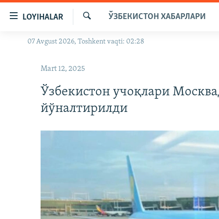
Линклар
ЎЗБЕКИСТОН ХАБАРЛАРИ
LOYIHALAR
Бош
мавзуларга
Излаш
07 Avgust 2026, Toshkent vaqti: 02:28
OZODLIK SURISHTIRUVLARI
ўтинг
Асосий
OZODVIDEO
Mart 12, 2025
навигацияга
OZODARXIV
ўтинг
Ўзбекистон учоқлари Москва
Қидиришга
йўналтирилди
ўтинг