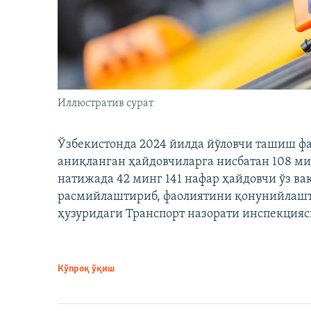
Иллюстратив сурат
Ўзбекистонда 2024 йилда йўловчи ташиш ф
аниқланган ҳайдовчиларга нисбатан 108 ми
натижада 42 минг 141 нафар ҳайдовчи ўз в
расмийлаштириб, фаолиятини қонунийлашти
ҳузуридаги Транспорт назорати инспекцияс
Кўпроқ ўқиш