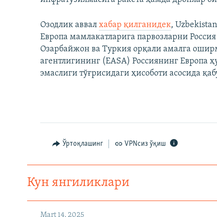
Озодлик аввал
хабар қилганидек
, Uzbekist
Европа мамлакатларига парвозларни Россия 
Озарбайжон ва Туркия орқали амалга оширм
агентлигининг (EASA) Россиянинг Европа ҳ
эмаслиги тўғрисидаги ҳисоботи асосида қаб
Ўртоқлашинг
VPNсиз ўқиш
Кун янгиликлари
Mart 14, 2025