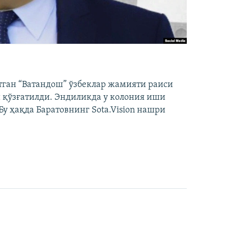
тган “Ватандош” ўзбеклар жамияти раиси
 қўзғатилди. Эндиликда у колония иши
у ҳақда Баратовнинг Sota.Vision нашри