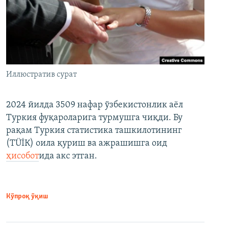
Иллюстратив сурат
2024 йилда 3509 нафар ўзбекистонлик аёл
Туркия фуқароларига турмушга чиқди. Бу
рақам Туркия статистика ташкилотининг
(ТÜİК) оила қуриш ва ажрашишга оид
ҳисобот
ида акс этган.
Кўпроқ ўқиш