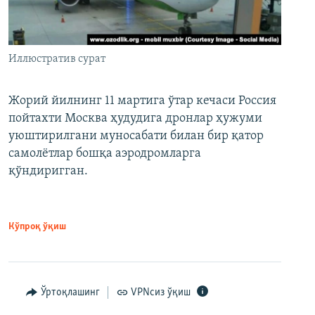
Иллюстратив сурат
Жорий йилнинг 11 мартига ўтар кечаси Россия
пойтахти Москва ҳудудига дронлар ҳужуми
уюштирилгани муносабати билан бир қатор
самолётлар бошқа аэродромларга
қўндиригган.
Кўпроқ ўқиш
Ўртоқлашинг
VPNсиз ўқиш