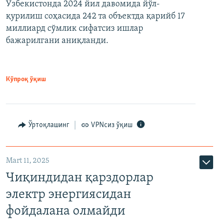
Ўзбекистонда 2024 йил давомида йўл-
қурилиш соҳасида 242 та объектда қарийб 17
миллиард сўмлик сифатсиз ишлар
бажарилгани аниқланди.
Кўпроқ ўқиш
Ўртоқлашинг
VPNсиз ўқиш
Mart 11, 2025
Чиқиндидан қарздорлар
электр энергиясидан
фойдалана олмайди