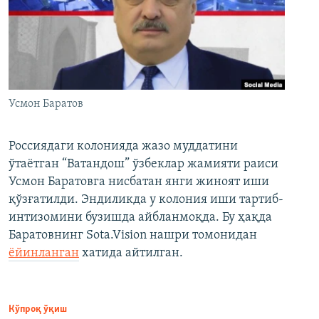
Усмон Баратов
Россиядаги колонияда жазо муддатини
ўтаётган “Ватандош” ўзбеклар жамияти раиси
Усмон Баратовга нисбатан янги жиноят иши
қўзғатилди. Эндиликда у колония иши тартиб-
интизомини бузишда айбланмоқда. Бу ҳақда
Баратовнинг Sota.Vision нашри томонидан
ёйинланган
хатида айтилган.
Кўпроқ ўқиш