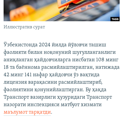
Иллюстратив сурат
Ўзбекистонда 2024 йилда йўловчи ташиш
фаолияти билан ноқонуний шуғулланганлиги
аниқланган ҳайдовчиларга нисбатан 108 минг
18 та баённома расмийлаштирилган, натижада
42 минг 141 нафар ҳайдовчи ўз вақтида
лицензия варақасини расмийлаштириб,
фаолиятини қонунийлаштирган. Бу ҳақда
Транспорт вазирлиги ҳузуридаги Транспорт
назорати инспекцияси матбуот хизмати
маълумот тарқатди
.