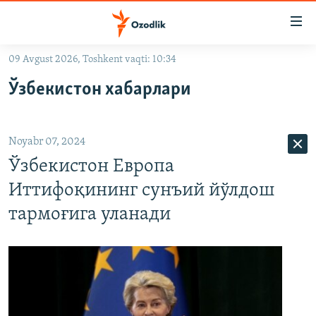
Линклар
Бош
мавзуларга
09 Avgust 2026, Toshkent vaqti: 10:34
ўтинг
OZODLIK SURISHTIRUVLARI
Асосий
Ўзбекистон хабарлари
OZODVIDEO
навигацияга
ўтинг
OZODARXIV
Қидиришга
Noyabr 07, 2024
ўтинг
На русском
Ўзбекистон Европа
Иттифоқининг сунъий йўлдош
ИЖТИМОИЙ ТАРМОҚЛАР
тармоғига уланади
Озодлик бошқа тилларда