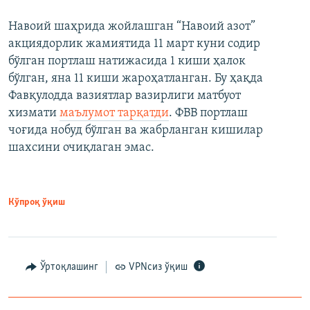
Навоий шаҳрида жойлашган “Навоий азот”
акциядорлик жамиятида 11 март куни содир
бўлган портлаш натижасида 1 киши ҳалок
бўлган, яна 11 киши жароҳатланган. Бу ҳақда
Фавқулодда вазиятлар вазирлиги матбуот
хизмати
маълумот тарқатди
. ФВВ портлаш
чоғида нобуд бўлган ва жабрланган кишилар
шахсини очиқлаган эмас.
Кўпроқ ўқиш
Ўртоқлашинг
VPNсиз ўқиш