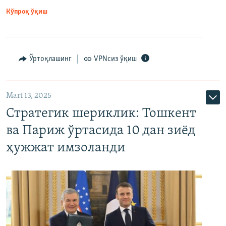
Кўпроқ ўқиш
Ўртоқлашинг
VPNсиз ўқиш
Mart 13, 2025
Стратегик шериклик: Тошкент
ва Париж ўртасида 10 дан зиёд
ҳужжат имзоланди