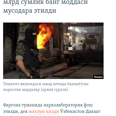
млрд сўмлик банг моддаси
мусодара этилди
Тошкент яқинидаги завод печида ёқилаётган
наркотик моддалар (архив сурати)
Фарғона туманида нарколаборатория фош
этилди, дея
маълум қилди
Ўзбекистон Давлат