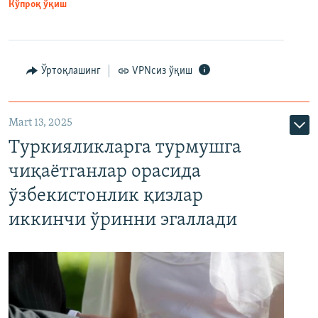
Кўпроқ ўқиш
Ўртоқлашинг
VPNсиз ўқиш
Mart 13, 2025
Туркияликларга турмушга
чиқаётганлар орасида
ўзбекистонлик қизлар
иккинчи ўринни эгаллади