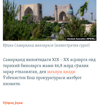
Кўҳна Самарқанд манзараси (иллюстратив сурат)
Самарқанд вилоятидаги XIX – XX асрларга оид
тарихий биноларга жами 46,8 млрд сўмлик
зарар етказилган, дея
маълум қилди
Ўзбекистон Бош прокуратураси матбуот
хизмати.
Кўпроқ ўқиш