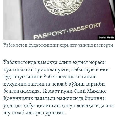
Ўзбекистон фуқаросининг хорижга чиқиш паспорти
Ўзбекистонда қамоққа олиш эҳтиёт чораси
қўлланмаган гумонланувчи, айбланувчи ёки
судланувчининг Ўзбекистондан чиқиш
ҳуқуқини вақтинча чеклаб қўйиш тартиби
белгиланмоқда. 12 март куни Олий Мажлис
Қонунчилик палатаси мажлисида биринчи
ўқишда қабул қилинган қонун лойиҳасида ана
шу талаб илгари сурилган.