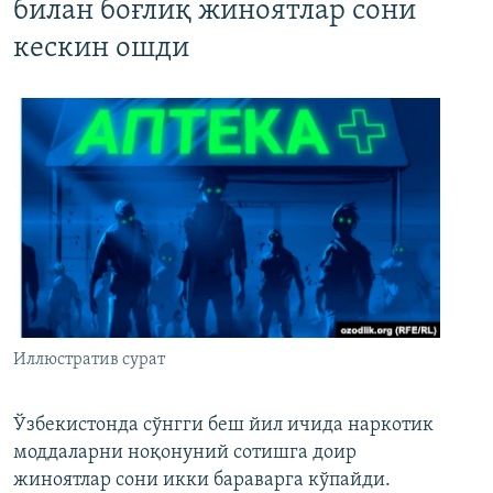
билан боғлиқ жиноятлар сони
кескин ошди
Иллюстратив сурат
Ўзбекистонда сўнгги беш йил ичида наркотик
моддаларни ноқонуний сотишга доир
жиноятлар сони икки бараварга кўпайди.