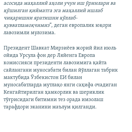
асосида маҳаллий аҳоли учун иш ўринлари ва
қўшилган қийматга эга маҳаллий ишлаб
чиқаришни яратишни қўллаб-
қувватламоқчимиз
”, деган европалик юқори
лавозимли мулозима.
Президент Шавкат Мирзиёев жорий йил июль
ойида Урсула фон дер Ляйенга Европа
комиссияси президенти лавозимига қайта
сайлангани муносабати билан йўллаган табрик
мактубида Ўзбекистон ЕИ билан
муносабатларда мутлақо янги саҳифа очадиган
Кенгайтирилган ҳамкорлик ва шериклик
тўғрисидаги битимни тез орада имзолаш
тарафдори эканини маълум қилганди.