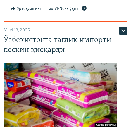
Ўртоқлашинг
VPNсиз ўқиш
Mart 13, 2025
Ўзбекистонга таглик импорти
кескин қисқарди