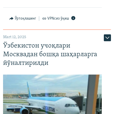
Ўртоқлашинг
VPNсиз ўқиш
Mart 12, 2025
Ўзбекистон учоқлари
Москвадан бошқа шаҳарларга
йўналтирилди