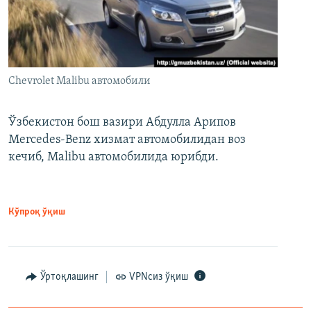
Chevrolet Malibu автомобили
Ўзбекистон бош вазири Абдулла Арипов
Mercedes-Benz хизмат автомобилидан воз
кечиб, Malibu автомобилида юрибди.
Кўпроқ ўқиш
Ўртоқлашинг
VPNсиз ўқиш