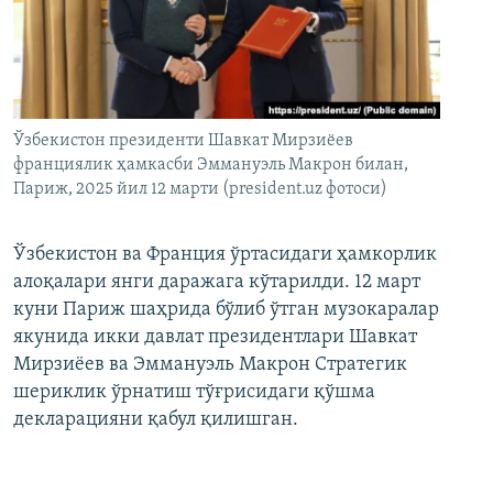
Ўзбекистон президенти Шавкат Мирзиёев
франциялик ҳамкасби Эммануэль Макрон билан,
Париж, 2025 йил 12 марти (president.uz фотоси)
Ўзбекистон ва Франция ўртасидаги ҳамкорлик
алоқалари янги даражага кўтарилди. 12 март
куни Париж шаҳрида бўлиб ўтган музокаралар
якунида икки давлат президентлари Шавкат
Мирзиёев ва Эммануэль Макрон Стратегик
шериклик ўрнатиш тўғрисидаги қўшма
декларацияни қабул қилишган.