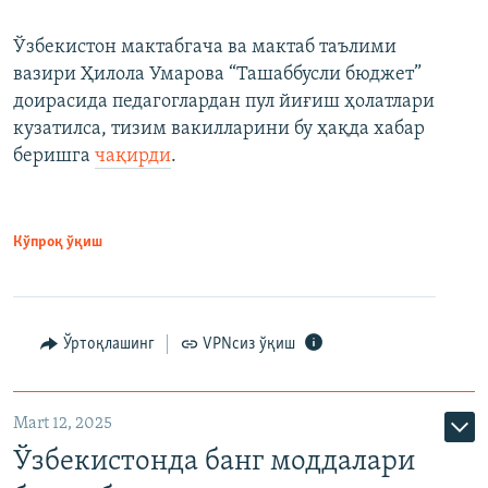
Ўзбекистон мактабгача ва мактаб таълими
вазири Ҳилола Умарова “Ташаббусли бюджет”
доирасида педагоглардан пул йиғиш ҳолатлари
кузатилса, тизим вакилларини бу ҳақда хабар
беришга
чақирди
.
Кўпроқ ўқиш
Ўртоқлашинг
VPNсиз ўқиш
Mart 12, 2025
Ўзбекистонда банг моддалари