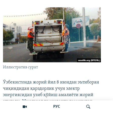
Иллюстратив сурат
Ўзбекистонда жорий йил 8 июндан эътиборан
чиқиндидан қарздорлик учун электр
энергиясидан узиб қўйиш амалиёти жорий
этилади. Мамлакат президенти томонидан
РУС
имзоланган 1044-сонли қонунда ана шундай