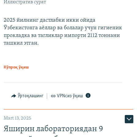
Иллюстратив сурат
2025 йилнинг дастлабки икки ойида
Ўзбекистонга аёллар ва болалар учун гигиеник
прокладка ва тагликлар импорти 2112 тоннани
ташкил этган.
Кўпроқ ўқиш
Ўртоқлашинг
VPNсиз ўқиш
Mart 13, 2025
Яширин лабораториядан 9