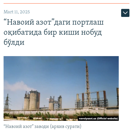
Mart 11, 2025
“Навоий азот”даги портлаш
оқибатида бир киши нобуд
бўлди
“Навоий азот” заводи (архив сурати)