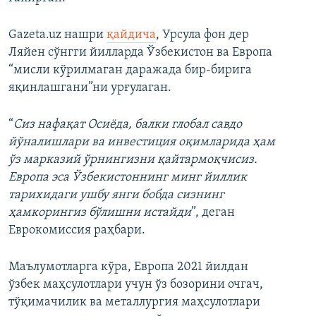
Gazeta.uz нашри
қайдича
, Урсула фон дер
Ляйен сўнгги йилларда Ўзбекистон ва Европа
“мисли кўрилмаган даражада бир-бирига
яқинлашгани”ни урғулаган.
“
Сиз нафақат Осиёда, балки глобал савдо
йўналишлари ва инвестиция оқимларида ҳам
ўз марказий ўрнингизни қайтармоқчисиз.
Европа эса Ўзбекистоннинг минг йиллик
тарихидаги ушбу янги бобда сизнинг
ҳамкорингиз бўлишни истайди
”, деган
Еврокомиссия раҳбари.
Маълумотларга кўра, Европа 2021 йилдан
ўзбек маҳсулотлари учун ўз бозорини очгач,
тўқимачилик ва металлургия маҳсулотлари