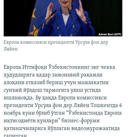
Европа комиссияси президенти Урсула фон дер
Ляйен
Европа Иттифоқи Ўзбекистоннинг энг чекка
ҳудудларига қадар замонавий рақамли
алоқани етказиб бериш учун мамлакатни
сунъий йўлдош тармоғига улаш устида
ишламоқда. Бу ҳақда Европа комиссияси
президенти Урсула фон дер Ляйен Тошкентда 6
ноябрь куни бўлиб ўтган “Ўзбекистонда Европа
иқтисодиёти кунлари” бизнес-форуми
қатнашчиларига йўллаган видеомурожаатида
гапирган.