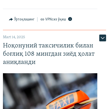
Ўртоқлашинг
VPNсиз ўқиш
Mart 14, 2025
Ноқонуний таксичилик билан
боғлиқ 108 мингдан зиёд ҳолат
аниқланди