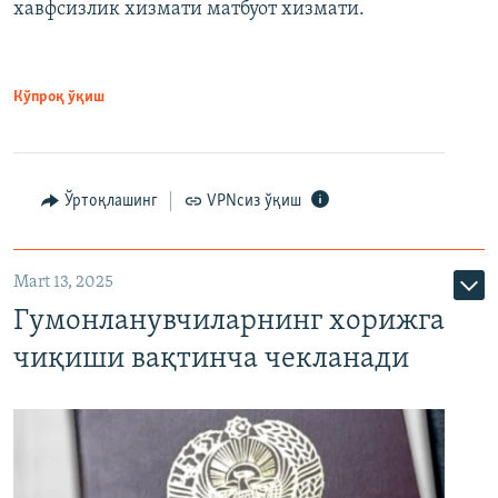
хавфсизлик хизмати матбуот хизмати.
Кўпроқ ўқиш
Ўртоқлашинг
VPNсиз ўқиш
Mart 13, 2025
Гумонланувчиларнинг хорижга
чиқиши вақтинча чекланади