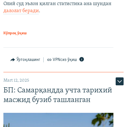
Олий суд эълон қилган статистика ана шундан
далолат беради
.
Кўпроқ ўқиш
Ўртоқлашинг
VPNсиз ўқиш
Mart 12, 2025
БП: Самарқандда учта тарихий
масжид бузиб ташланган