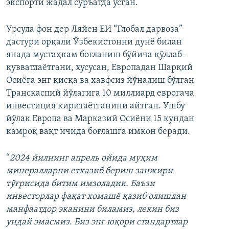
экспорти жадал суръатда ўсган.
Урсула фон дер Ляйен ЕИ “Глобал дарвоза”
дастури орқали Ўзбекистонни дунё билан
янада мустаҳкам боғланиш бўйича қўллаб-
қувватлаётгани, хусусан, Европадан Шарқий
Осиёга энг қисқа ва хавфсиз йўналиш бўлган
Транскаспий йўлагига 10 миллиард еврогача
инвестиция киритаётганини айтган. Ушбу
йўлак Европа ва Марказий Осиёни 15 кундан
камроқ вақт ичида боғлашга имкон беради.
“
2024 йилнинг апрель ойида муҳим
минералларни етказиб бериш занжири
тўғрисида битим имзоладик. Баъзи
инвесторлар фақат хомашё қазиб олишдан
манфаатдор эканини биламиз, лекин биз
ундай эмасмиз. Биз энг юқори стандартлар