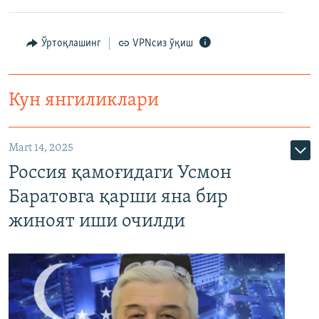
Ўртоқлашинг
VPNсиз ўқиш
Кун янгиликлари
Mart 14, 2025
Россия қамоғидаги Усмон
Баратовга қарши яна бир
жиноят иши очилди