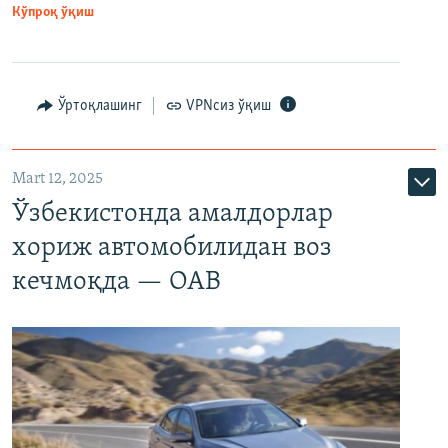
Кўпроқ ўқиш
Ўртоқлашинг
VPNсиз ўқиш
Mart 12, 2025
Ўзбекистонда амалдорлар
хориж автомобилидан воз
кечмоқда — ОАВ