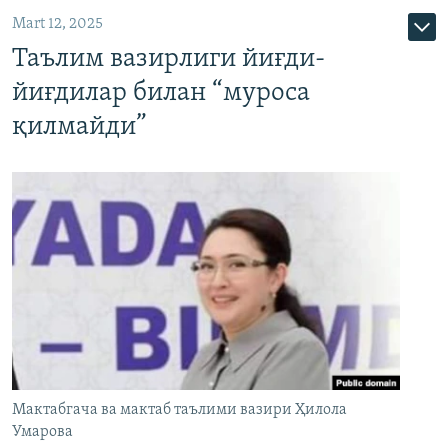
Mart 12, 2025
Таълим вазирлиги йиғди-
йиғдилар билан “муроса
қилмайди”
Мактабгача ва мактаб таълими вазири Ҳилола
Умарова