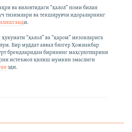
ҳри ва вилоятидаги “ҳалол” номи билан
куч тизимлари ва текширувчи идораларнинг
қилишганд
и.
ҳукумати “ҳалол” ва “ҳаром” мезонларига
лум. Бир муддат аввал блогер Ҳожиакбар
гурт брендларидан бирининг маҳсулотларини
арни истеъмол қилиш мумкин эмаслиги
ган
эди.