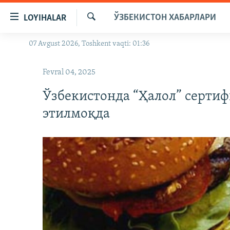
Линклар
ЎЗБЕКИСТОН ХАБАРЛАРИ
LOYIHALAR
Бош
мавзуларга
Излаш
07 Avgust 2026, Toshkent vaqti: 01:36
OZODLIK SURISHTIRUVLARI
ўтинг
Асосий
OZODVIDEO
Fevral 04, 2025
навигацияга
OZODARXIV
ўтинг
Ўзбекистонда “Ҳалол” серти
Қидиришга
этилмоқда
ўтинг