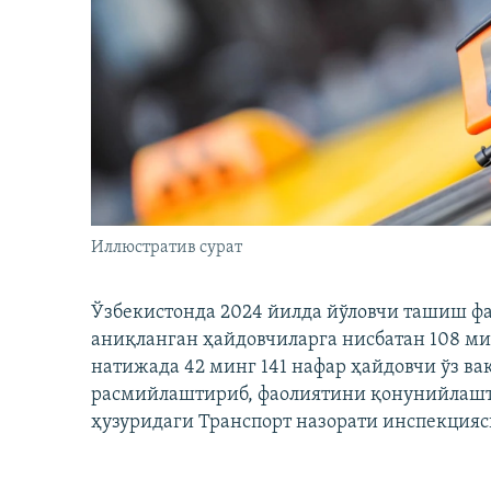
Иллюстратив сурат
Ўзбекистонда 2024 йилда йўловчи ташиш ф
аниқланган ҳайдовчиларга нисбатан 108 ми
натижада 42 минг 141 нафар ҳайдовчи ўз в
расмийлаштириб, фаолиятини қонунийлашти
ҳузуридаги Транспорт назорати инспекцияс