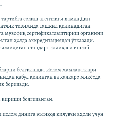
.
 тартибга солиш агентлиги ҳамда Дин
гентлик тизимида ташкил қилинадиган
рига мувофиқ сертификатлаштириш органини
илган ҳолда аккредитациядан ўтказади.
гилайдиган стандарт лойиҳаси ишлаб
абларни белгилашда Ислом мамлакатлари
онидан қабул қилинган ва халқаро миқёсда
ик берилади.
а кириши белгиланган.
ш ислом динига эътиқод қилувчи аҳоли учун