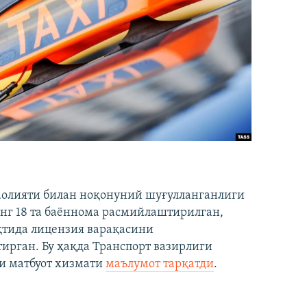
аолияти билан ноқонуний шуғулланганлиги
нг 18 та баённома расмийлаштирилган,
ақтида лицензия варақасини
рган. Бу ҳақда Транспорт вазирлиги
и матбуот хизмати
маълумот тарқатди
.