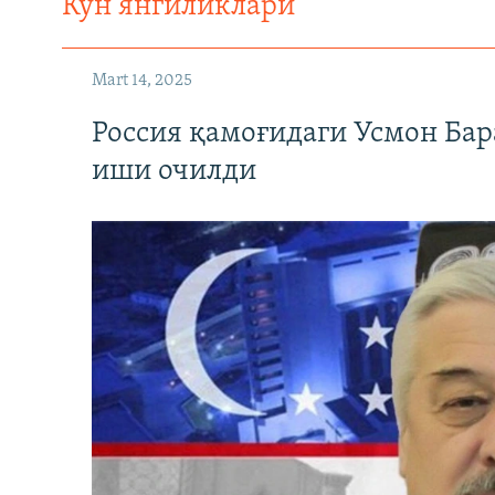
Кун янгиликлари
Mart 14, 2025
Россия қамоғидаги Усмон Бар
иши очилди