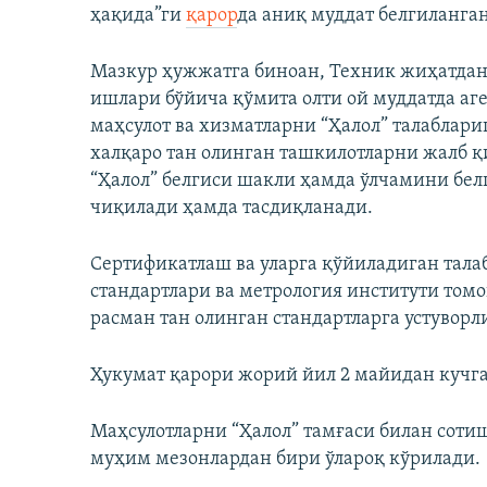
ҳақида”ги
қарор
да аниқ муддат белгиланган
Мазкур ҳужжатга биноан, Техник жиҳатдан
ишлари бўйича қўмита олти ой муддатда а
маҳсулот ва хизматларни “Ҳалол” талабла
халқаро тан олинган ташкилотларни жалб қ
“Ҳалол” белгиси шакли ҳамда ўлчамини бел
чиқилади ҳамда тасдиқланади.
Сертификатлаш ва уларга қўйиладиган тал
стандартлари ва метрология институти том
расман тан олинган стандартларга устуворл
Ҳукумат қарори жорий йил 2 майидан кучг
Маҳсулотларни “Ҳалол” тамғаси билан соти
муҳим мезонлардан бири ўлароқ кўрилади.