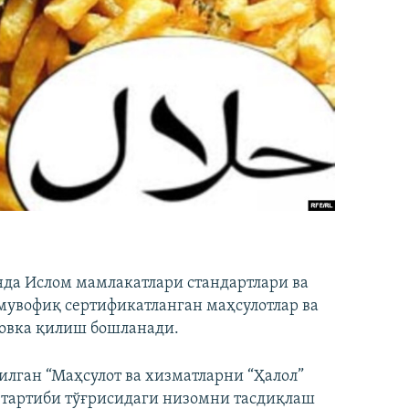
нда Ислом мамлакатлари стандартлари ва
 мувофиқ сертификатланган маҳсулотлар ва
ровка қилиш бошланади.
илган “Маҳсулот ва хизматларни “Ҳалол”
тартиби тўғрисидаги низомни тасдиқлаш