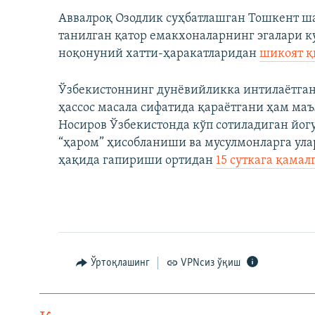
Аввалроқ Озодлик суҳбатлашган Тошкент ша
танилган қатор емакхоналарнинг эгалари 
ноқонуний хатти-ҳаракатларидан
шикоят 
Ўзбекистоннинг дунёвийликка интилаётган 
ҳассос масала сифатида қараётгани ҳам маъ
Носиров Ўзбекистонда кўп сотиладиган йо
“ҳаром” ҳисобланиши ва мусулмонларга ул
ҳақида гапириши ортидан
15 суткага қамал
Ўртоқлашинг
VPNсиз ўқиш