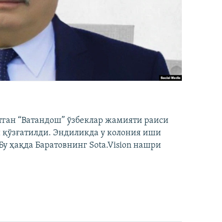
тган “Ватандош” ўзбеклар жамияти раиси
 қўзғатилди. Эндиликда у колония иши
у ҳақда Баратовнинг Sota.Vision нашри