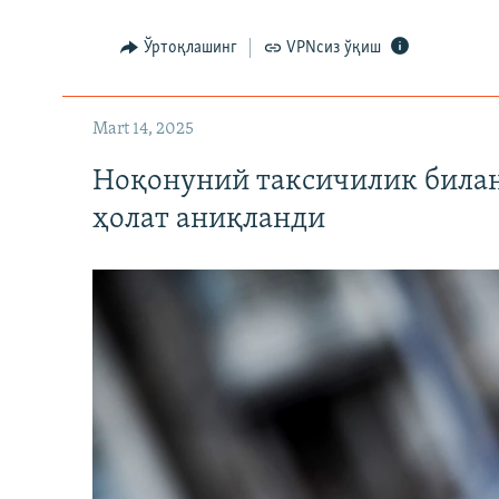
Ўртоқлашинг
VPNсиз ўқиш
Mart 14, 2025
Ноқонуний таксичилик билан
ҳолат аниқланди