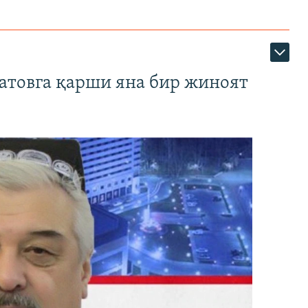
атовга қарши яна бир жиноят