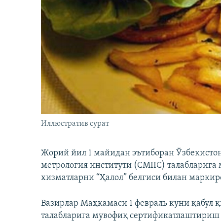
Иллюстратив сурат
Жорий йил 1 майидан эътиборан Ўзбекисто
метрология институти (CMIIC) талабларига
хизматларни “Ҳалол” белгиси билан марки
Вазирлар Маҳкамаси 1 февраль куни қабул қ
талабларига мувофиқ сертификатлаштириш 