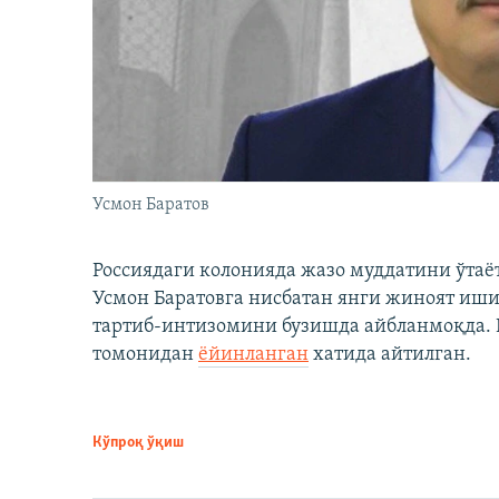
Усмон Баратов
Россиядаги колонияда жазо муддатини ўтаё
Усмон Баратовга нисбатан янги жиноят иши
тартиб-интизомини бузишда айбланмоқда. Б
томонидан
ёйинланган
хатида айтилган.
Кўпроқ ўқиш