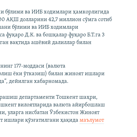
ни бўлими ва ИИБ ходимлари ҳамкорлигида
300 АҚШ долларини 42,7 миллион сўмга сотиб
мани бўлими ва ИИБ ходимлари
а фуқаро Д.К. ва бошқалар фуқаро Б.Т.га 3
ган вақтида ашёвий далиллар билан
нинг 177-моддаси (валюта
олиш ёки ўтказиш) билан жиноят ишлари
да”, дейилган хабарномада.
урашиш департаменти Тошкент шаҳри,
Тошкент вилоятларида валюта айирбошлаш
и, уларга нисбатан Ўзбекистон Жиноят
т ишлари қўзғатилгани ҳақида
маълумот