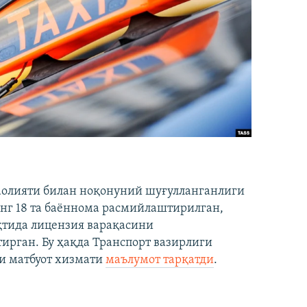
аолияти билан ноқонуний шуғулланганлиги
нг 18 та баённома расмийлаштирилган,
ақтида лицензия варақасини
рган. Бу ҳақда Транспорт вазирлиги
и матбуот хизмати
маълумот тарқатди
.