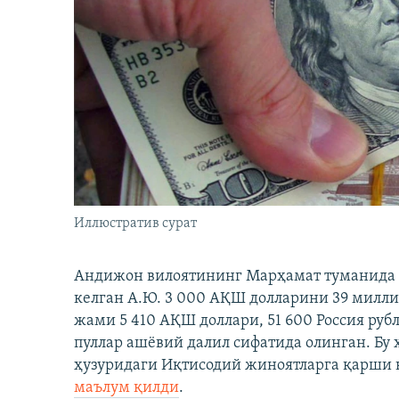
Иллюстратив сурат
Андижон вилоятининг Марҳамат туманида 
келган А.Ю. 3 000 АҚШ долларини 39 милли
жами 5 410 АҚШ доллари, 51 600 Россия рубл
пуллар ашёвий далил сифатида олинган. Бу 
ҳузуридаги Иқтисодий жиноятларга қарши
маълум қилди
.