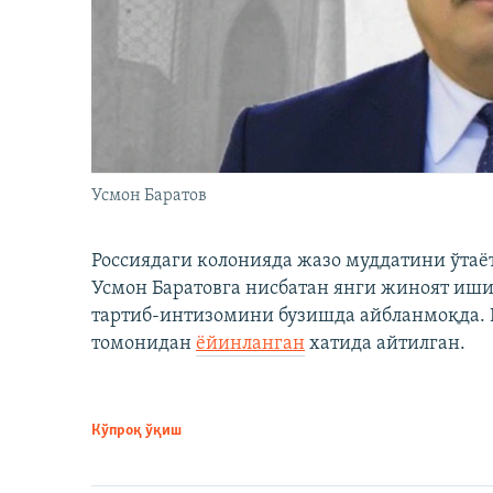
Усмон Баратов
Россиядаги колонияда жазо муддатини ўтаё
Усмон Баратовга нисбатан янги жиноят иши
тартиб-интизомини бузишда айбланмоқда. Б
томонидан
ёйинланган
хатида айтилган.
Кўпроқ ўқиш