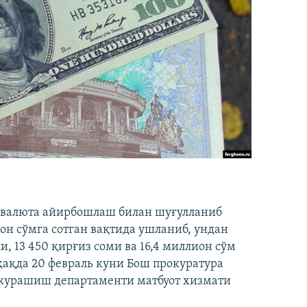
валюта айирбошлаш билан шуғулланиб
он сўмга сотган вақтида ушланиб, ундан
и, 13 450 қирғиз соми ва 16,4 миллион сўм
ҳақда 20 февраль куни Бош прокуратура
 курашиш департаменти матбуот хизмати