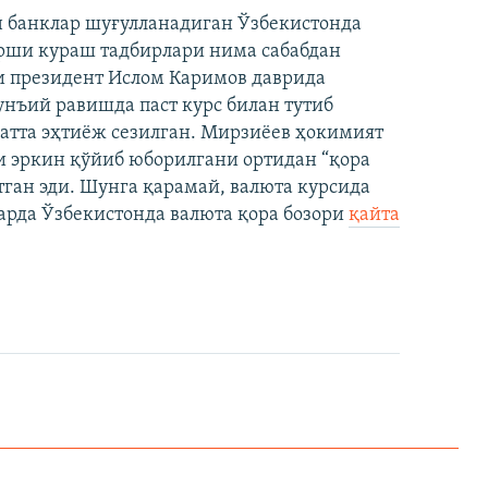
 банклар шуғулланадиган Ўзбекистонда
арши кураш тадбирлари нима сабабдан
и президент Ислом Каримов даврида
нъий равишда паст курс билан тутиб
катта эҳтиёж сезилган. Мирзиёев ҳокимият
и эркин қўйиб юборилгани ортидан “қора
отган эди. Шунга қарамай, валюта курсида
арда Ўзбекистонда валюта қора бозори
қайта