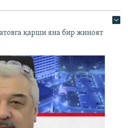
атовга қарши яна бир жиноят