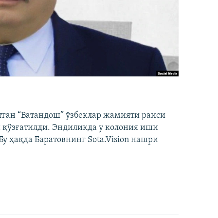
тган “Ватандош” ўзбеклар жамияти раиси
 қўзғатилди. Эндиликда у колония иши
у ҳақда Баратовнинг Sota.Vision нашри