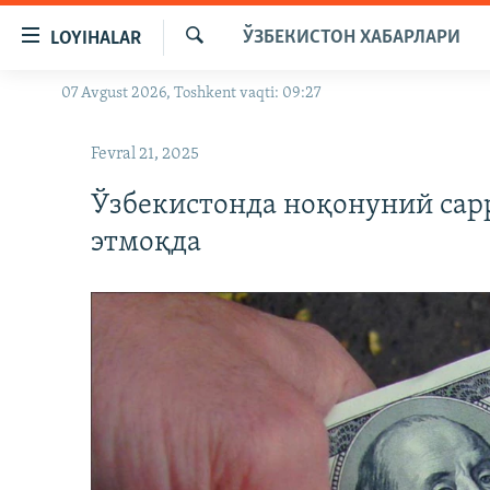
Линклар
ЎЗБЕКИСТОН ХАБАРЛАРИ
LOYIHALAR
Бош
мавзуларга
Излаш
07 Avgust 2026, Toshkent vaqti: 09:27
OZODLIK SURISHTIRUVLARI
ўтинг
Асосий
OZODVIDEO
Fevral 21, 2025
навигацияга
OZODARXIV
ўтинг
Ўзбекистонда ноқонуний сар
Қидиришга
этмоқда
ўтинг