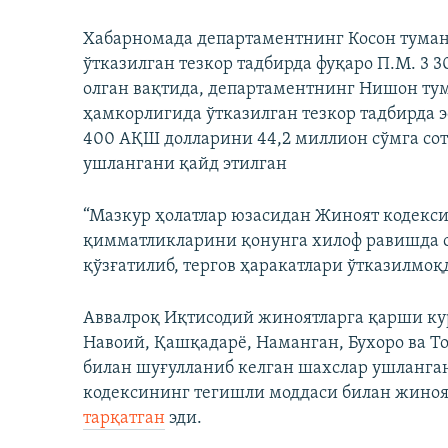
Хабарномада департаментнинг Косон тума
ўтказилган тезкор тадбирда фуқаро П.М. 3 
олган вақтида, департаментнинг Нишон ту
ҳамкорлигида ўтказилган тезкор тадбирда эс
400 АҚШ долларини 44,2 миллион сўмга сот
ушлангани қайд этилган
“Мазкур ҳолатлар юзасидан Жиноят кодекси
қимматликларини қонунга хилоф равишда 
қўзғатилиб, тергов ҳаракатлари ўтказилмоқ
Аввалроқ Иқтисодий жиноятларга қарши к
Навоий, Қашқадарё, Наманган, Бухоро ва 
билан шуғулланиб келган шахслар ушланган
кодексининг тегишли моддаси билан жиноя
тарқатган
эди.