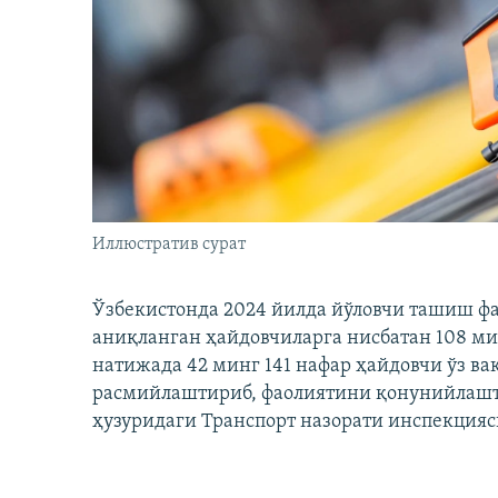
Иллюстратив сурат
Ўзбекистонда 2024 йилда йўловчи ташиш ф
аниқланган ҳайдовчиларга нисбатан 108 ми
натижада 42 минг 141 нафар ҳайдовчи ўз в
расмийлаштириб, фаолиятини қонунийлашти
ҳузуридаги Транспорт назорати инспекцияс