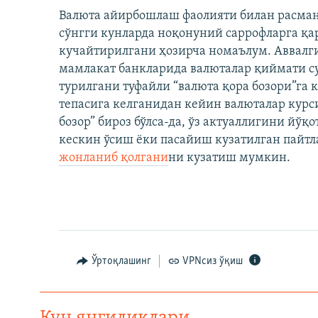
Валюта айирбошлаш фаолияти билан расман
сўнгги кунларда ноқонуний саррофларга қ
кучайтирилгани ҳозирча номаълум. Аввалг
мамлакат банкларида валюталар қиймати су
турилгани туфайли “валюта қора бозори”га 
тепасига келганидан кейин валюталар курс
бозор” бироз бўлса-да, ўз актуаллигини йўқ
кескин ўсиш ёки пасайиш кузатилган пайтл
жонланиб қолгани
ни кузатиш мумкин.
Ўртоқлашинг
VPNсиз ўқиш