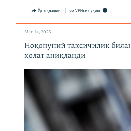
Ўртоқлашинг
VPNсиз ўқиш
Mart 14, 2025
Ноқонуний таксичилик билан
ҳолат аниқланди