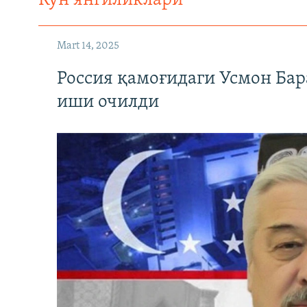
Кун янгиликлари
Mart 14, 2025
Россия қамоғидаги Усмон Бар
иши очилди