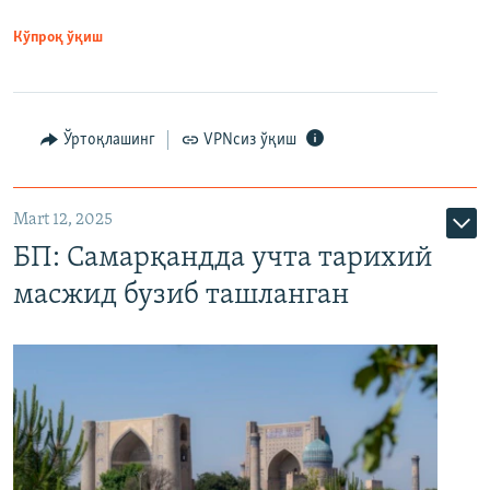
Кўпроқ ўқиш
Ўртоқлашинг
VPNсиз ўқиш
Mart 12, 2025
БП: Самарқандда учта тарихий
масжид бузиб ташланган