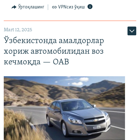
Ўртоқлашинг
VPNсиз ўқиш
Mart 12, 2025
Ўзбекистонда амалдорлар
хориж автомобилидан воз
кечмоқда — ОАВ