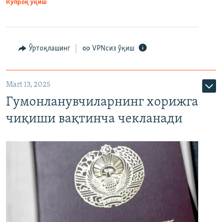
Кўпроқ ўқиш
Ўртоқлашинг
VPNсиз ўқиш
Mart 13, 2025
Гумонланувчиларнинг хорижга
чиқиши вақтинча чекланади