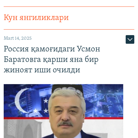
Кун янгиликлари
Mart 14, 2025
Россия қамоғидаги Усмон
Баратовга қарши яна бир
жиноят иши очилди