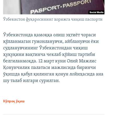
Ўзбекистон фуқаросининг хорижга чиқиш паспорти
Ўзбекистонда қамоққа олиш эҳтиёт чораси
қўлланмаган гумонланувчи, айбланувчи ёки
судланувчининг Ўзбекистондан чиқиш
ҳуқуқини вақтинча чеклаб қўйиш тартиби
белгиланмоқда. 12 март куни Олий Мажлис
Қонунчилик палатаси мажлисида биринчи
ўқишда қабул қилинган қонун лойиҳасида ана
шу талаб илгари сурилган.
Кўпроқ ўқиш