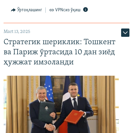
Ўртоқлашинг
VPNсиз ўқиш
Mart 13, 2025
Стратегик шериклик: Тошкент
ва Париж ўртасида 10 дан зиёд
ҳужжат имзоланди