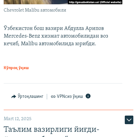
Chevrolet Malibu автомобили
Ўзбекистон бош вазири Абдулла Арипов
Mercedes-Benz хизмат автомобилидан воз
кечиб, Malibu автомобилида юрибди.
Кўпроқ ўқиш
Ўртоқлашинг
VPNсиз ўқиш
Mart 12, 2025
Таълим вазирлиги йиғди-