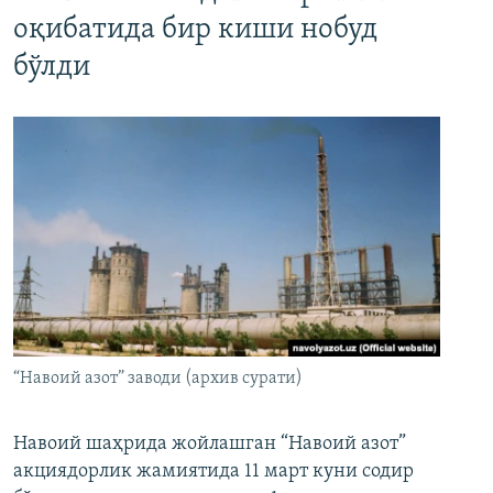
оқибатида бир киши нобуд
бўлди
“Навоий азот” заводи (архив сурати)
Навоий шаҳрида жойлашган “Навоий азот”
акциядорлик жамиятида 11 март куни содир