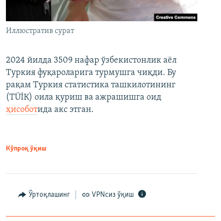
Иллюстратив сурат
2024 йилда 3509 нафар ўзбекистонлик аёл
Туркия фуқароларига турмушга чиқди. Бу
рақам Туркия статистика ташкилотининг
(ТÜİК) оила қуриш ва ажрашишга оид
ҳисобот
ида акс этган.
Кўпроқ ўқиш
Ўртоқлашинг
VPNсиз ўқиш