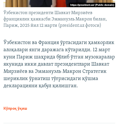
Ўзбекистон президенти Шавкат Мирзиёев
франциялик ҳамкасби Эммануэль Макрон билан,
Париж, 2025 йил 12 марти (president.uz фотоси)
Ўзбекистон ва Франция ўртасидаги ҳамкорлик
алоқалари янги даражага кўтарилди. 12 март
куни Париж шаҳрида бўлиб ўтган музокаралар
якунида икки давлат президентлари Шавкат
Мирзиёев ва Эммануэль Макрон Стратегик
шериклик ўрнатиш тўғрисидаги қўшма
декларацияни қабул қилишган.
Кўпроқ ўқиш