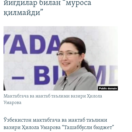
йиғдилар билан “муроса
қилмайди”
Мактабгача ва мактаб таълими вазири Ҳилола
Умарова
Ўзбекистон мактабгача ва мактаб таълими
вазири Ҳилола Умарова “Ташаббусли бюджет”