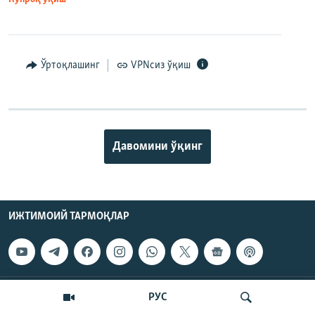
Ўртоқлашинг
VPNсиз ўқиш
Давомини ўқинг
ИЖТИМОИЙ ТАРМОҚЛАР
ОЗОДЛИК
РУС