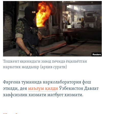
Тошкент яқинидаги завод печида ёқилаётган
наркотик моддалар (архив сурати)
Фарғона туманида нарколаборатория фош
этилди, дея
маълум қилди
Ўзбекистон Давлат
хавфсизлик хизмати матбуот хизмати.