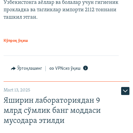
Ўзбекистонга аёллар ва болалар учун гигиеник
прокладка ва тагликлар импорти 2112 тоннани
ташкил этган.
Кўпроқ ўқиш
Ўртоқлашинг
VPNсиз ўқиш
Mart 13, 2025
Яширин лабораториядан 9
млрд сўмлик банг моддаси
мусодара этилди