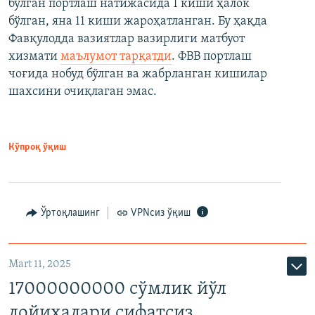
бўлган портлаш натижасида 1 киши ҳалок
бўлган, яна 11 киши жароҳатланган. Бу ҳақда
Фавқулодда вазиятлар вазирлиги матбуот
хизмати
маълумот тарқатди
. ФВВ портлаш
чоғида нобуд бўлган ва жабрланган кишилар
шахсини очиқлаган эмас.
Кўпроқ ўқиш
Ўртоқлашинг
VPNсиз ўқиш
Mart 11, 2025
17000000000 сўмлик йўл
лойиҳалари сифатсиз