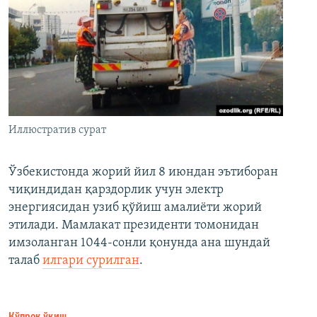
Иллюстратив сурат
Ўзбекистонда жорий йил 8 июндан эътиборан
чиқиндидан қарздорлик учун электр
энергиясидан узиб қўйиш амалиёти жорий
этилади. Мамлакат президенти томонидан
имзоланган 1044-сонли қонунда ана шундай
талаб
илгари сурилган
.
Кўпроқ ўқиш