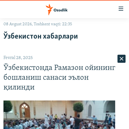
Линклар
Бош
мавзуларга
08 Avgust 2026, Toshkent vaqti: 22:35
ўтинг
OZODLIK SURISHTIRUVLARI
Асосий
Ўзбекистон хабарлари
OZODVIDEO
навигацияга
ўтинг
OZODARXIV
Қидиришга
Fevral 28, 2025
ўтинг
На русском
Ўзбекистонда Рамазон ойининг
бошланиш санаси эълон
ИЖТИМОИЙ ТАРМОҚЛАР
қилинди
Озодлик бошқа тилларда