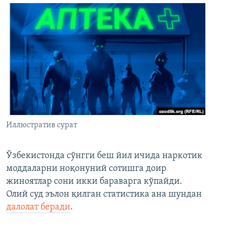
Иллюстратив сурат
Ўзбекистонда сўнгги беш йил ичида наркотик
моддаларни ноқонуний сотишга доир
жиноятлар сони икки бараварга кўпайди.
Олий суд эълон қилган статистика ана шундан
далолат беради
.