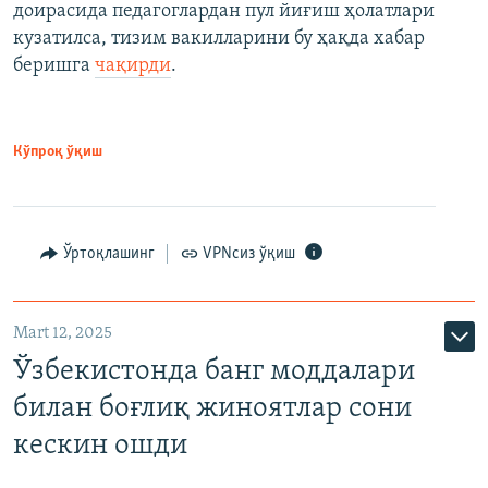
доирасида педагоглардан пул йиғиш ҳолатлари
кузатилса, тизим вакилларини бу ҳақда хабар
беришга
чақирди
.
Кўпроқ ўқиш
Ўртоқлашинг
VPNсиз ўқиш
Mart 12, 2025
Ўзбекистонда банг моддалари
билан боғлиқ жиноятлар сони
кескин ошди