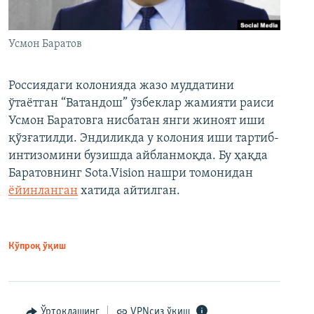
Усмон Баратов
Россиядаги колонияда жазо муддатини
ўтаётган “Ватандош” ўзбеклар жамияти раиси
Усмон Баратовга нисбатан янги жиноят иши
қўзғатилди. Эндиликда у колония иши тартиб-
интизомини бузишда айбланмоқда. Бу ҳақда
Баратовнинг Sota.Vision нашри томонидан
ёйинланган
хатида айтилган.
Кўпроқ ўқиш
Ўртоқлашинг
VPNсиз ўқиш