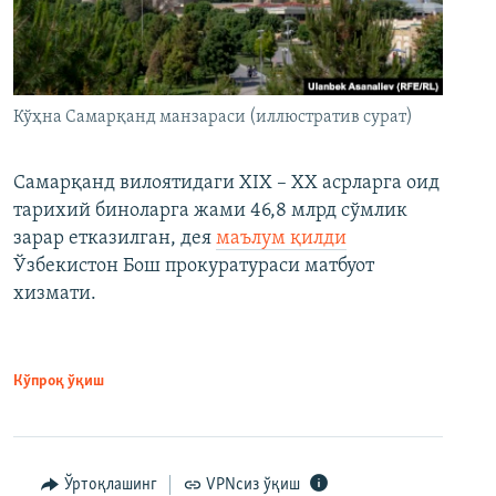
Кўҳна Самарқанд манзараси (иллюстратив сурат)
Самарқанд вилоятидаги XIX – XX асрларга оид
тарихий биноларга жами 46,8 млрд сўмлик
зарар етказилган, дея
маълум қилди
Ўзбекистон Бош прокуратураси матбуот
хизмати.
Кўпроқ ўқиш
Ўртоқлашинг
VPNсиз ўқиш