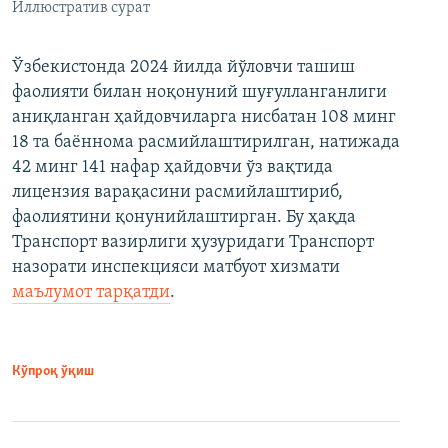
Иллюстратив сурат
Ўзбекистонда 2024 йилда йўловчи ташиш
фаолияти билан ноқонуний шуғулланганлиги
аниқланган ҳайдовчиларга нисбатан 108 минг
18 та баённома расмийлаштирилган, натижада
42 минг 141 нафар ҳайдовчи ўз вақтида
лицензия варақасини расмийлаштириб,
фаолиятини қонунийлаштирган. Бу ҳақда
Транспорт вазирлиги ҳузуридаги Транспорт
назорати инспекцияси матбуот хизмати
маълумот тарқатди
.
Кўпроқ ўқиш