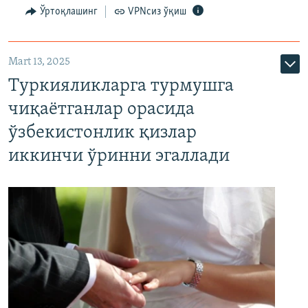
Ўртоқлашинг
VPNсиз ўқиш
Mart 13, 2025
Туркияликларга турмушга
чиқаётганлар орасида
ўзбекистонлик қизлар
иккинчи ўринни эгаллади