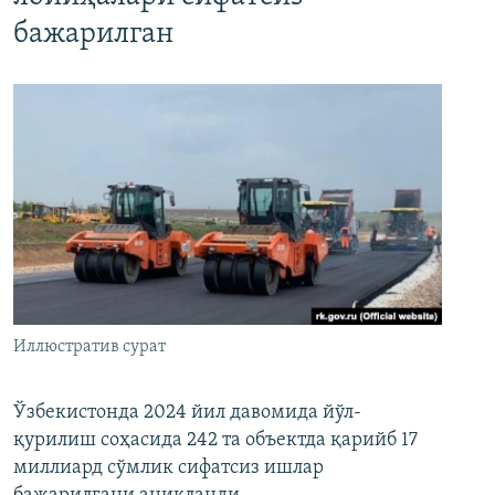
бажарилган
Иллюстратив сурат
Ўзбекистонда 2024 йил давомида йўл-
қурилиш соҳасида 242 та объектда қарийб 17
миллиард сўмлик сифатсиз ишлар