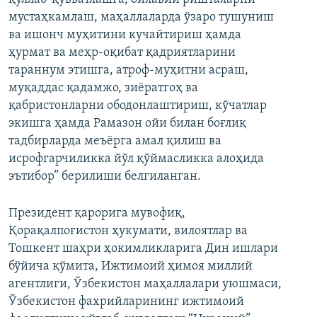
мустаҳкамлаш, маҳаллаларда ўзаро тушуниш
ва ишонч муҳитини кучайтириш ҳамда
ҳурмат ва меҳр-оқибат қадриятларини
тараннум этишга, атроф-муҳитни асраш,
муқаддас қадамжо, зиёратгоҳ ва
қабристонларни ободонлаштириш, кўчатлар
экишга ҳамда Рамазон ойи билан боғлиқ
тадбирларда меъёрга амал қилиш ва
исрофгарчиликка йўл қўймасликка алоҳида
эътибор” берилиши белгиланган.
Президент қарорига мувофиқ,
Қорақалпоғистон ҳукумати, вилоятлар ва
Тошкент шаҳри ҳокимликларига Дин ишлари
бўйича қўмита, Ижтимоий ҳимоя миллий
агентлиги, Ўзбекистон маҳаллалари уюшмаси,
Ўзбекистон фахрийларининг ижтимоий