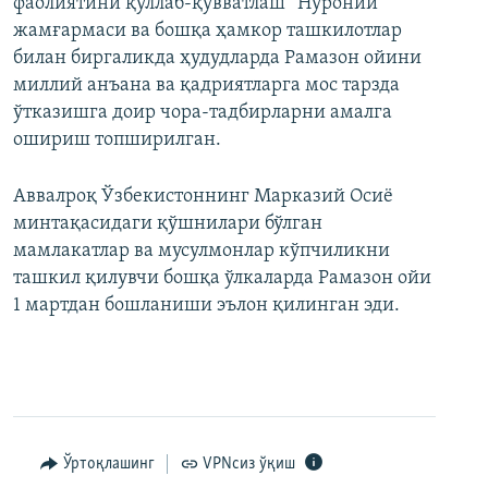
фаолиятини қўллаб-қувватлаш “Нуроний”
жамғармаси ва бошқа ҳамкор ташкилотлар
билан биргаликда ҳудудларда Рамазон ойини
миллий анъана ва қадриятларга мос тарзда
ўтказишга доир чора-тадбирларни амалга
ошириш топширилган.
Аввалроқ Ўзбекистоннинг Марказий Осиё
минтақасидаги қўшнилари бўлган
мамлакатлар ва мусулмонлар кўпчиликни
ташкил қилувчи бошқа ўлкаларда Рамазон ойи
1 мартдан бошланиши эълон қилинган эди.
Ўртоқлашинг
VPNсиз ўқиш