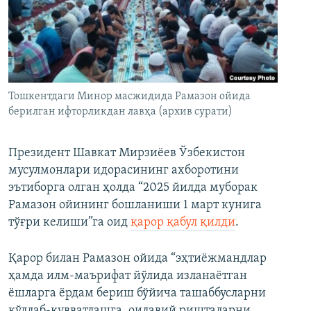
Тошкентдаги Минор масжидида Рамазон ойида
берилган ифторликдан лавҳа (архив сурати)
Президент Шавкат Мирзиёев Ўзбекистон
мусулмонлари идорасининг ахборотини
эътиборга олган ҳолда “2025 йилда муборак
Рамазон ойининг бошланиши 1 март кунига
тўғри келиши”га оид
қарор қабул қилди
.
Қарор билан Рамазон ойида “эҳтиёжмандлар
ҳамда илм-маърифат йўлида изланаётган
ёшларга ёрдам бериш бўйича ташаббусларни
қўллаб-қувватлашга, оилавий ришталарни