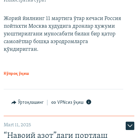
Иллюстратив сурат
Жорий йилнинг 11 мартига ўтар кечаси Россия
пойтахти Москва ҳудудига дронлар ҳужуми
уюштирилгани муносабати билан бир қатор
самолётлар бошқа аэродромларга
қўндиригган.
Кўпроқ ўқиш
Ўртоқлашинг
VPNсиз ўқиш
Mart 11, 2025
“Навоий азот”даги портлаш