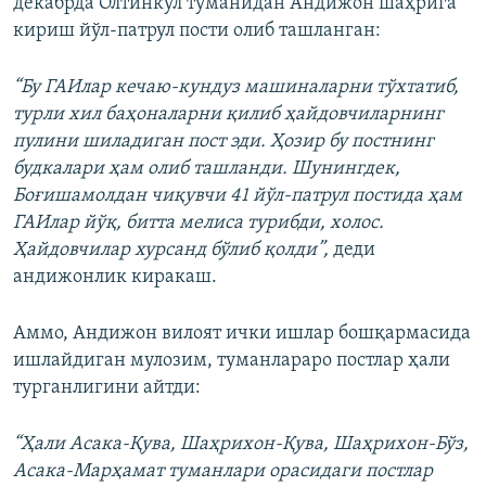
декабрда Олтинкўл туманидан Андижон шаҳрига
кириш йўл-патрул пости олиб ташланган:
“Бу ГАИлар кечаю-кундуз машиналарни тўхтатиб,
турли хил баҳоналарни қилиб ҳайдовчиларнинг
пулини шиладиган пост эди. Ҳозир бу постнинг
будкалари ҳам олиб ташланди. Шунингдек,
Боғишамолдан чиқувчи 41 йўл-патрул постида ҳам
ГАИлар йўқ, битта мелиса турибди, холос.
Ҳайдовчилар хурсанд бўлиб қолди”,
деди
андижонлик киракаш.
Аммо, Андижон вилоят ички ишлар бошқармасида
ишлайдиган мулозим, туманлараро постлар ҳали
турганлигини айтди:
“Ҳали Асака-Қува, Шаҳрихон-Қува, Шаҳрихон-Бўз,
Асака-Марҳамат туманлари орасидаги постлар