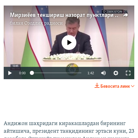
Мирзиёев текшириш назорат пунктлари тугатилишини буюрди
билан
Озодлик радиоси
Айни дамда медиа-манба мавжуд эмас
0:00
1:42
Бевосита линк
Андижон шаҳридаги киракашлардан бирининг
айтишича, президент танқидининг эртаси куни, 23