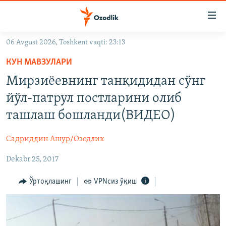
Линклар
Бош
мавзуларга
06 Avgust 2026, Toshkent vaqti: 23:13
ўтинг
OZODLIK SURISHTIRUVLARI
Асосий
КУН МАВЗУЛАРИ
OZODVIDEO
навигацияга
Мирзиёевнинг танқидидан сўнг
ўтинг
OZODARXIV
йўл-патрул постларини олиб
Қидиришга
ўтинг
ташлаш бошланди(ВИДЕО)
На русском
Садриддин Ашур/Озодлик
ИЖТИМОИЙ ТАРМОҚЛАР
Dekabr 25, 2017
Ўртоқлашинг
VPNсиз ўқиш
Озодлик бошқа тилларда