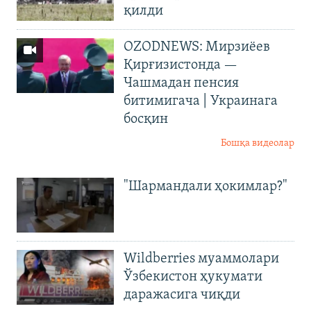
қилди
OZODNEWS: Мирзиёев
Қирғизистонда —
Чашмадан пенсия
битимигача | Украинага
босқин
Бошқа видеолар
"Шармандали ҳокимлар?"
Wildberries муаммолари
Ўзбекистон ҳукумати
даражасига чиқди