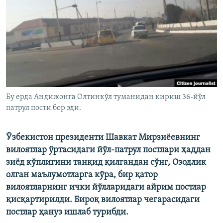
Бу ерда Андижонга Олтинкўл туманидан кириш 36-йўл
патрул пости бор эди.
Ўзбекистон президенти Шавкат Мирзиёевнинг
вилоятлар ўртасидаги йўл-патрул постлари ҳаддан
зиёд кўплигини танқид қилгандан сўнг, Озодлик
олган маълумотларга кўра, бир қатор
вилоятларнинг ички йўлларидаги айрим постлар
қисқартирилди. Бироқ вилоятлар чегарасидаги
постлар ҳануз ишлаб турибди.