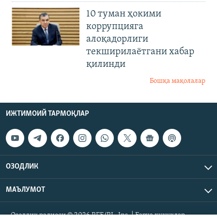
10 туман ҳокими
коррупцияга
алоқадорлиги
текширилаётгани хабар
қилинди
Бошқа мақолалар
ИЖТИМОИЙ ТАРМОҚЛАР
ОЗОДЛИК
МАЪЛУМОТ
Озодлик радиоси © 2026 RFE/RL, Inc. | Барча ҳуқуқлар