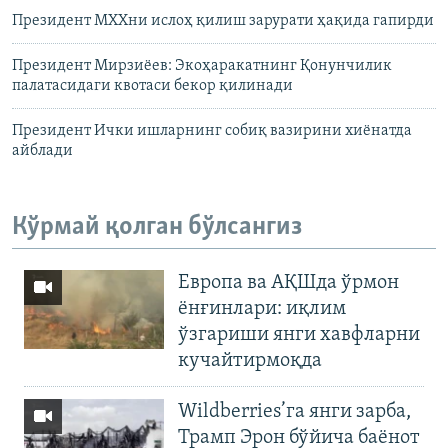
Президент МХХни ислоҳ қилиш зарурати ҳақида гапирди
Президент Мирзиёев: Экоҳаракатнинг Қонунчилик
палатасидаги квотаси бекор қилинади
Президент Ички ишларнинг собиқ вазирини хиёнатда
айблади
Кўрмай қолган бўлсангиз
Европа ва АҚШда ўрмон
ёнғинлари: иқлим
ўзгариши янги хавфларни
кучайтирмоқда
Wildberries’га янги зарба,
Трамп Эрон бўйича баёнот