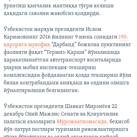
ўрнатиш қанчалик мантиққа тўғри келиши
ҳақидаги саволни жавобсиз қолдирди.
Ўзбекистон марҳум президенти Ислом
Каримовнинг 2016 йилнинг 9 июнь сонидаги
193-
қарорига мувофиқ
“Дарбанд” божхона пунктининг
фаолияти фақат “Термиз-Қарши” йўналишида
ҳаракатланаётган автотранспорт воситаларида
уларни мобил инспекция-текшириш
комплексидан фойдаланган ҳолда текшириш йўли
билан контрабандани аниқлаш ва олдини олишга
йўналтирилиши белгиланган.
Ўзбекистон президенти Шавкат Мирзиёев 22
декабрь Олий Мажлис Сенати ва Қонунчилик
палатаси аъзоларига
Мурожаатномасида,
беҳисоб
йўл-патрул постлари туризмни ривожлантиришга