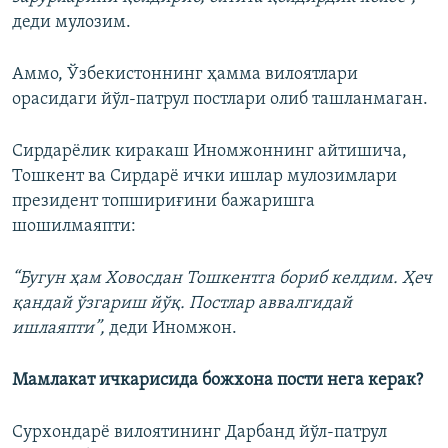
деди мулозим.
Аммо, Ўзбекистоннинг ҳамма вилоятлари
орасидаги йўл-патрул постлари олиб ташланмаган.
Сирдарёлик киракаш Иномжоннинг айтишича,
Тошкент ва Сирдарё ички ишлар мулозимлари
президент топшириғини бажаришга
шошилмаяпти:
“Бугун ҳам Ховосдан Тошкентга бориб келдим. Ҳеч
қандай ўзгариш йўқ. Постлар аввалгидай
ишлаяпти”,
деди Иномжон.
Мамлакат ичкарисида божхона пости нега керак?
Сурхондарё вилоятининг Дарбанд йўл-патрул