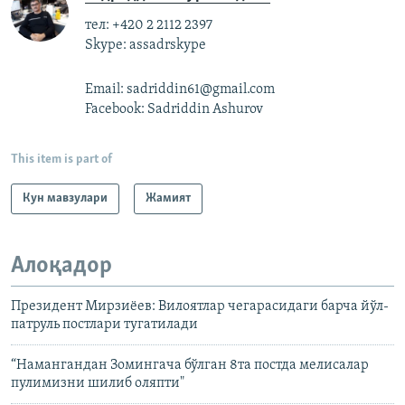
тел: +420 2 2112 2397
Skype: assadrskype
Email: sadriddin61@gmail.com
Facebook: Sadriddin Ashurov
This item is part of
Кун мавзулари
Жамият
Алоқадор
Президент Мирзиёев: Вилоятлар чегарасидаги барча йўл-
патруль постлари тугатилади
“Намангандан Зомингача бўлган 8та постда мелисалар
пулимизни шилиб оляпти"