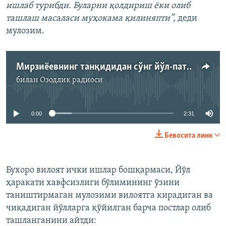
ишлаб турибди. Буларни қолдириш ёки олиб
ташлаш масаласи муҳокама қилиняпти”,
деди
мулозим.
Мирзиёевнинг танқидидан сўнг йўл-патрул постларини олиб ташлаш бошланди
билан
Озодлик радиоси
Айни дамда медиа-манба мавжуд эмас
0:00
2:31
Бевосита линк
Бухоро вилоят ички ишлар бошқармаси, Йўл
ҳаракати хавфсизлиги бўлимининг ўзини
таништирмаган мулозими вилоятга кирадиган ва
чиқадиган йўлларга қўйилган барча постлар олиб
ташланганини айтди: