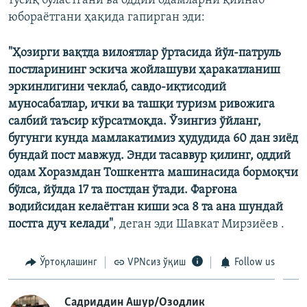
тўсиқ бўлаётгани ва оддий одамларни қийнаб
юбораётгани ҳақида гапирган эди:
"Ҳозирги вақтда вилоятлар ўртасида йўл-патруль
постларининг эскича жойлашуви ҳаракатланиш
эркинлигини чеклаб, савдо-иқтисодий
муносабатлар, ички ва ташқи туризм ривожига
салбий таъсир кўрсатмоқда. Ўзингиз ўйланг,
бугунги кунда мамлакатимиз ҳудудида 60 дан зиёд
бундай пост мавжуд. Энди тасаввур қилинг, оддий
одам Хоразмдан Тошкентга машинасида бормоқчи
бўлса, йўлда 17 та постдан ўтади. Фарғона
водийсидан келаётган киши эса 8 та ана шундай
постга дуч келади"
, деган эди Шавкат Мирзиёев .
Ўртоқлашинг
VPNсиз ўқиш
Follow us
Садриддин Ашур/Озодлик