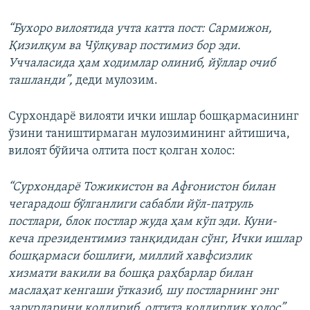
“Бухоро вилоятида учта катта пост: Сармижон,
Қизилқум ва Чўлқувар постимиз бор эди.
Уччаласида ҳам ходимлар олиниб, йўллар очиб
ташланди”,
деди мулозим.
Сурхондарё вилояти ички ишлар бошқармасининг
ўзини таништирмаган мулозимининг айтишича,
вилоят бўйича олтита пост қолган холос:
“Сурхондарё Тожикистон ва Афғонистон билан
чегарадош бўлганлиги сабабли йўл-патруль
постлари, блок постлар жуда ҳам кўп эди. Куни-
кеча президентимиз танқидидан сўнг, Ички ишлар
бошқармаси бошлиғи, миллий хавфсизлик
хизмати вакили ва бошқа раҳбарлар билан
маслаҳат кенгаши ўтказиб, шу постларнинг энг
зарурларини қолдириб, олтита қолдирдик холос”,