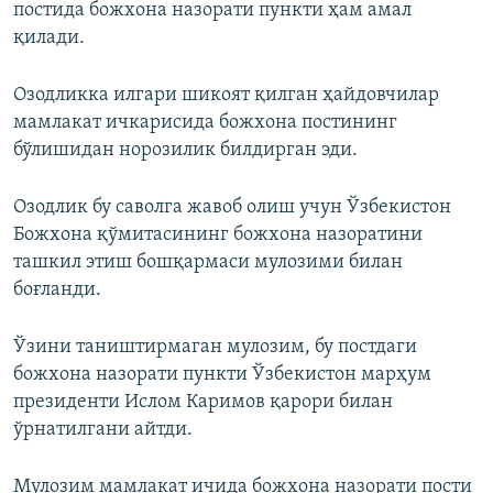
постида божхона назорати пункти ҳам амал
қилади.
Озодликка илгари шикоят қилган ҳайдовчилар
мамлакат ичкарисида божхона постининг
бўлишидан норозилик билдирган эди.
Озодлик бу саволга жавоб олиш учун Ўзбекистон
Божхона қўмитасининг божхона назоратини
ташкил этиш бошқармаси мулозими билан
боғланди.
Ўзини таништирмаган мулозим, бу постдаги
божхона назорати пункти Ўзбекистон марҳум
президенти Ислом Каримов қарори билан
ўрнатилгани айтди.
Мулозим мамлакат ичида божхона назорати пости