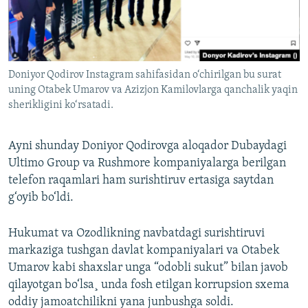
Doniyor Qodirov Instagram sahifasidan o‘chirilgan bu surat
uning Otabek Umarov va Azizjon Kamilovlarga qanchalik yaqin
sherikligini ko‘rsatadi.
Ayni shunday Doniyor Qodirovga aloqador Dubaydagi
Ultimo Group va Rushmore kompaniyalarga berilgan
telefon raqamlari ham surishtiruv ertasiga saytdan
g‘oyib bo‘ldi.
Hukumat va Ozodlikning navbatdagi surishtiruvi
markaziga tushgan davlat kompaniyalari va Otabek
Umarov kabi shaxslar unga “odobli sukut” bilan javob
qilayotgan bo‘lsa¸ unda fosh etilgan korrupsion sxema
oddiy jamoatchilikni yana junbushga soldi.