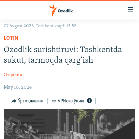
Линклар
Бош
мавзуларга
07 Avgust 2026, Toshkent vaqti: 13:55
ўтинг
OZODLIK SURISHTIRUVLARI
Асосий
LOTIN
OZODVIDEO
навигацияга
Ozodlik surishtiruvi: Toshkentda
ўтинг
OZODARXIV
sukut, tarmoqda qarg‘ish
Қидиришга
ўтинг
На русском
Озодлик
May 10, 2024
ИЖТИМОИЙ ТАРМОҚЛАР
Ўртоқлашинг
VPNсиз ўқиш
Озодлик бошқа тилларда