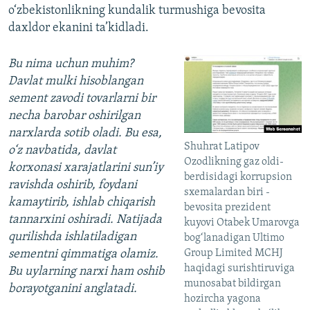
o‘zbekistonlikning kundalik turmushiga bevosita
daxldor ekanini ta’kidladi.
Bu nima uchun muhim?
Davlat mulki hisoblangan
sement zavodi tovarlarni bir
necha barobar oshirilgan
narxlarda sotib oladi. Bu esa,
Shuhrat Latipov
o‘z navbatida, davlat
Ozodlikning gaz oldi-
korxonasi xarajatlarini sun’iy
berdisidagi korrupsion
ravishda oshirib, foydani
sxemalardan biri -
kamaytirib, ishlab chiqarish
bevosita prezident
tannarxini oshiradi. Natijada
kuyovi Otabek Umarovga
qurilishda ishlatiladigan
bog‘lanadigan Ultimo
Group Limited MCHJ
sementni qimmatiga olamiz.
haqidagi surishtiruviga
Bu uylarning narxi ham oshib
munosabat bildirgan
borayotganini anglatadi.
hozircha yagona