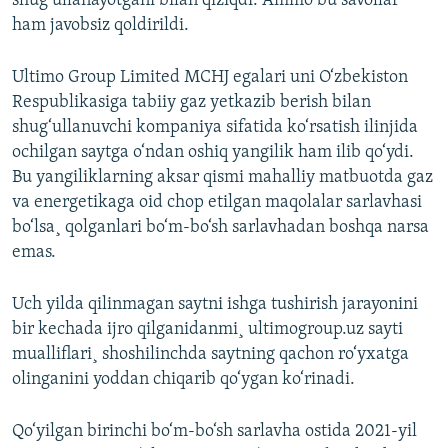
shug‘ullanayotgani bilan qiziqdi. Ammo bu savollar
ham javobsiz qoldirildi.
Ultimo Group Limited MCHJ egalari uni O‘zbekiston
Respublikasiga tabiiy gaz yetkazib berish bilan
shug‘ullanuvchi kompaniya sifatida ko‘rsatish ilinjida
ochilgan saytga o‘ndan oshiq yangilik ham ilib qo‘ydi.
Bu yangiliklarning aksar qismi mahalliy matbuotda gaz
va energetikaga oid chop etilgan maqolalar sarlavhasi
bo‘lsa¸ qolganlari bo‘m-bo‘sh sarlavhadan boshqa narsa
emas.
Uch yilda qilinmagan saytni ishga tushirish jarayonini
bir kechada ijro qilganidanmi¸ ultimogroup.uz sayti
mualliflari¸ shoshilinchda saytning qachon ro‘yxatga
olinganini yoddan chiqarib qo‘ygan ko‘rinadi.
Qo‘yilgan birinchi bo‘m-bo‘sh sarlavha ostida 2021-yil