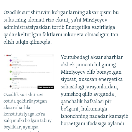
Ozodlik surishiruvini ko‘rganlarning aksar qismi bu
sukutning alomati rizo ekani¸ ya’ni Mirziyoyev
administratsiyasidan tortib Energetika vazirligiga
qadar keltirilgan faktlarni inkor eta olmasligini tan
olish talqin qilmoqda.
Youtubedagi aksar sharhlar
o‘zbek jamoatchiligining
Mirziyoyev olib borayotgan
siyosat¸ xususan energetika
sohasidagi jarayonlardan¸
yumshoq qilib aytganda¸
Ozodlik surishtiruvi
ostida qoldirilayotgan
qanchalik hafsalasi pir
aksar sharhlar
bo‘lgani¸ hukumatga
konstitutsiyaga ko‘ra
ishonchning naqadar kamayib
xalq mulki bo‘lgan tabiiy
boraëtgani ifodasiga aylandi.
boyliklar¸ ayniqsa