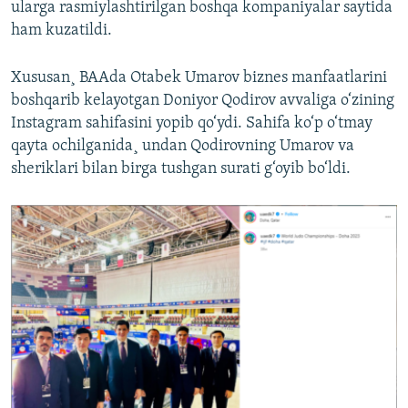
ularga rasmiylashtirilgan boshqa kompaniyalar saytida
ham kuzatildi.
Xususan¸ BAAda Otabek Umarov biznes manfaatlarini
boshqarib kelayotgan Doniyor Qodirov avvaliga o‘zining
Instagram sahifasini yopib qo‘ydi. Sahifa ko‘p o‘tmay
qayta ochilganida¸ undan Qodirovning Umarov va
sheriklari bilan birga tushgan surati g‘oyib bo‘ldi.