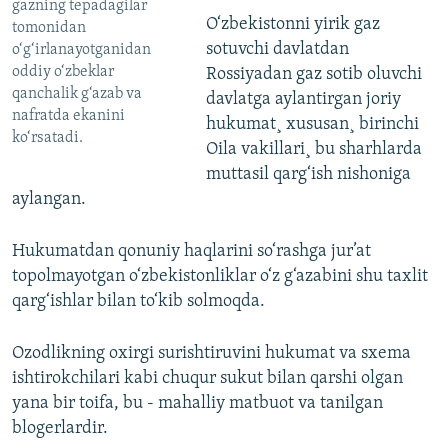
gazning tepadagilar
O‘zbekistonni yirik gaz
tomonidan
sotuvchi davlatdan
o‘g‘irlanayotganidan
oddiy o‘zbeklar
Rossiyadan gaz sotib oluvchi
qanchalik g‘azab va
davlatga aylantirgan joriy
nafratda ekanini
hukumat¸ xususan¸ birinchi
ko‘rsatadi.
Oila vakillari¸ bu sharhlarda
muttasil qarg‘ish nishoniga
aylangan.
Hukumatdan qonuniy haqlarini so‘rashga jur’at
topolmayotgan o‘zbekistonliklar o‘z g‘azabini shu taxlit
qarg‘ishlar bilan to‘kib solmoqda.
Ozodlikning oxirgi surishtiruvini hukumat va sxema
ishtirokchilari kabi chuqur sukut bilan qarshi olgan
yana bir toifa, bu - mahalliy matbuot va tanilgan
blogerlardir.