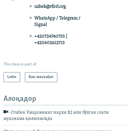
uzbek@rferl.org
WhatsApp / Telegram /
Signal
+420724740755 |
+420602612713
This item is part of
Lotin
Kun mavzulari
Алоқадор
Отабек Умаровнинг нархи $2 млн бўлган соати
муҳокама қилинмоқда