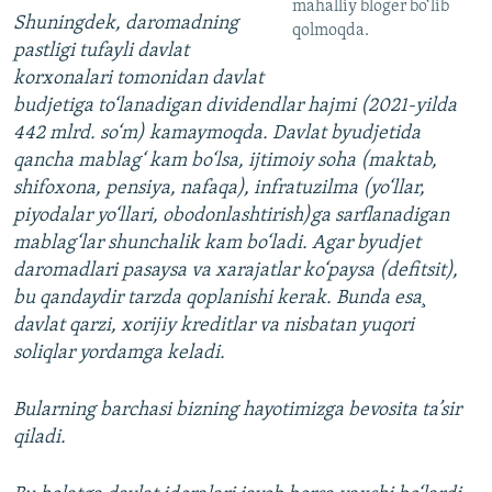
mahalliy bloger bo‘lib
Shuningdek, daromadning
qolmoqda.
pastligi tufayli davlat
korxonalari tomonidan davlat
budjetiga to‘lanadigan dividendlar hajmi (2021-yilda
442 mlrd. so‘m) kamaymoqda. Davlat byudjetida
qancha mablag‘ kam bo‘lsa, ijtimoiy soha (maktab,
shifoxona, pensiya, nafaqa), infratuzilma (yo‘llar,
piyodalar yo‘llari, obodonlashtirish)ga sarflanadigan
mablag‘lar shunchalik kam bo‘ladi. Agar byudjet
daromadlari pasaysa va xarajatlar ko‘paysa (defitsit),
bu qandaydir tarzda qoplanishi kerak. Bunda esa¸
davlat qarzi, xorijiy kreditlar va nisbatan yuqori
soliqlar yordamga keladi.
Bularning barchasi bizning hayotimizga bevosita ta’sir
qiladi.