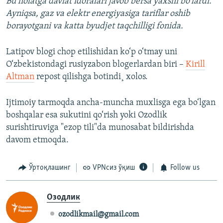
Bu holatga davlat idoralari javob bersa yaxshi bo‘lardi.
Ayniqsa, gaz va elektr energiyasiga tariflar oshib
borayotgani va katta byudjet taqchilligi fonida.
Latipov blogi chop etilishidan ko‘p o‘tmay uni
O‘zbekistondagi rusiyzabon blogerlardan biri –
Kirill
Altman
repost qilishga botindi¸ xolos.
Ijtimoiy tarmoqda ancha-muncha muxlisga ega bo‘lgan
boshqalar esa sukutini qo‘rish yoki Ozodlik
surishtiruviga "ezop tili"da munosabat bildirishda
davom etmoqda.
Ўртоқлашинг
VPNсиз ўқиш
Follow us
Озодлик
ozodlikmail@gmail.com