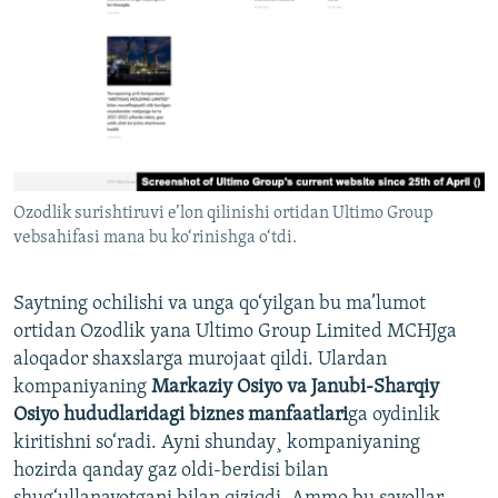
Ozodlik surishtiruvi e’lon qilinishi ortidan Ultimo Group
vebsahifasi mana bu ko‘rinishga o‘tdi.
Saytning ochilishi va unga qo‘yilgan bu ma’lumot
ortidan Ozodlik yana Ultimo Group Limited MCHJga
aloqador shaxslarga murojaat qildi. Ulardan
kompaniyaning
Markaziy Osiyo va Janubi-Sharqiy
Osiyo hududlaridagi biznes manfaatlari
ga oydinlik
kiritishni so‘radi. Ayni shunday¸ kompaniyaning
hozirda qanday gaz oldi-berdisi bilan