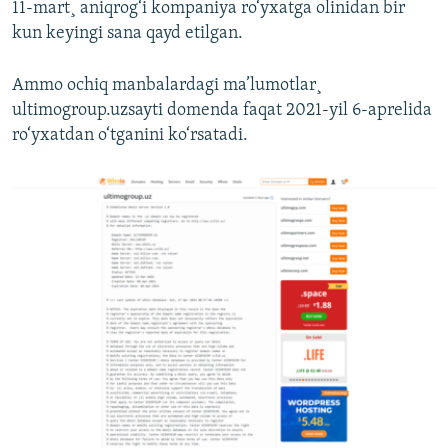
11-mart¸ aniqrog‘i kompaniya ro‘yxatga olinidan bir
kun keyingi sana qayd etilgan.
Ammo ochiq manbalardagi ma’lumotlar¸
ultimogroup.uzsayti domenda faqat 2021-yil 6-aprelida
ro‘yxatdan o‘tganini ko‘rsatadi.