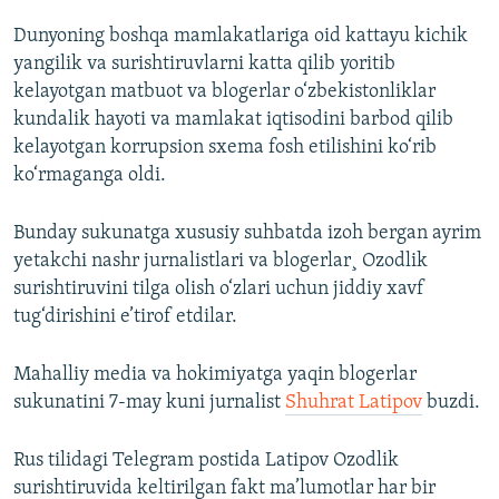
Dunyoning boshqa mamlakatlariga oid kattayu kichik
yangilik va surishtiruvlarni katta qilib yoritib
kelayotgan matbuot va blogerlar o‘zbekistonliklar
kundalik hayoti va mamlakat iqtisodini barbod qilib
kelayotgan korrupsion sxema fosh etilishini ko‘rib
ko‘rmaganga oldi.
Bunday sukunatga xususiy suhbatda izoh bergan ayrim
yetakchi nashr jurnalistlari va blogerlar¸ Ozodlik
surishtiruvini tilga olish o‘zlari uchun jiddiy xavf
tug‘dirishini e’tirof etdilar.
Mahalliy media va hokimiyatga yaqin blogerlar
sukunatini 7-may kuni jurnalist
Shuhrat Latipov
buzdi.
Rus tilidagi Telegram postida Latipov Ozodlik
surishtiruvida keltirilgan fakt ma’lumotlar har bir