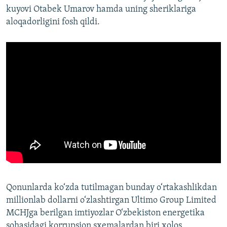
kuyovi Otabek Umarov hamda uning sheriklariga
aloqadorligini fosh qildi.
Qonunlarda ko‘zda tutilmagan bunday o‘rtakashlikdan
millionlab dollarni o‘zlashtirgan Ultimo Group Limited
MCHJga berilgan imtiyozlar O‘zbekiston energetika
sohasidagi korrupsion sxemalardan biri xolos.