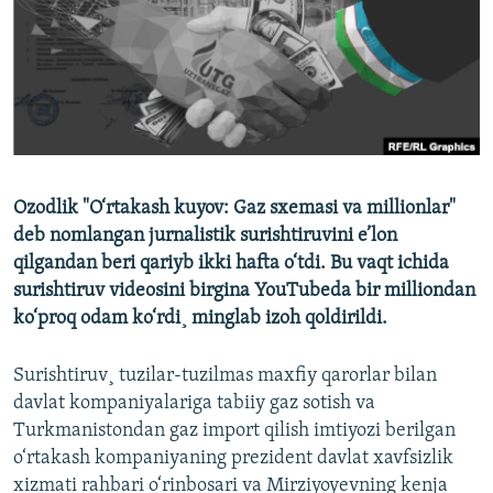
Ozodlik "O‘rtakash kuyov: Gaz sxemasi va millionlar"
deb nomlangan jurnalistik surishtiruvini e’lon
qilgandan beri qariyb ikki hafta o‘tdi. Bu vaqt ichida
surishtiruv videosini birgina YouTubeda bir milliondan
ko‘proq odam ko‘rdi¸ minglab izoh qoldirildi.
Surishtiruv¸ tuzilar-tuzilmas maxfiy qarorlar bilan
davlat kompaniyalariga tabiiy gaz sotish va
Turkmanistondan gaz import qilish imtiyozi berilgan
o‘rtakash kompaniyaning prezident davlat xavfsizlik
xizmati rahbari o‘rinbosari va Mirziyoyevning kenja