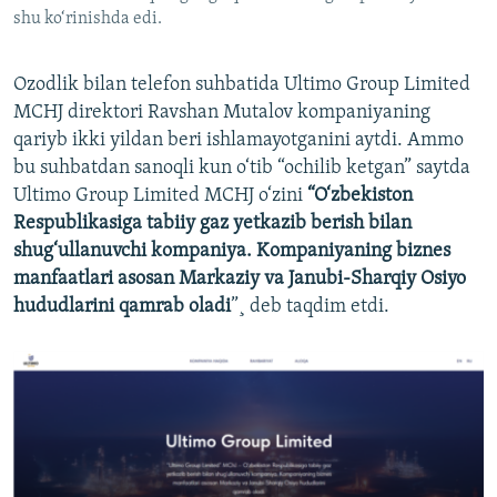
shu ko‘rinishda edi.
Ozodlik bilan telefon suhbatida Ultimo Group Limited
MCHJ direktori Ravshan Mutalov kompaniyaning
qariyb ikki yildan beri ishlamayotganini aytdi. Ammo
bu suhbatdan sanoqli kun o‘tib “ochilib ketgan” saytda
Ultimo Group Limited MCHJ o‘zini
“O‘zbekiston
Respublikasiga tabiiy gaz yetkazib berish bilan
shug‘ullanuvchi kompaniya. Kompaniyaning biznes
manfaatlari asosan Markaziy va Janubi-Sharqiy Osiyo
hududlarini qamrab oladi
”¸ deb taqdim etdi.