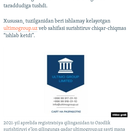
taraddudiga tushdi.
Xususan¸ tuzilganidan beri ishlamay kelayotgan
ultimogroup.uz
veb sahifasi surishtiruv chiqar-chiqmas
“ishlab ketdi”.
2021-yil aprelida registratsiya qilinganidan to Ozodlik
surishtiruvi e’lon qilingunga qadar ultimogroup.uz sayti mana