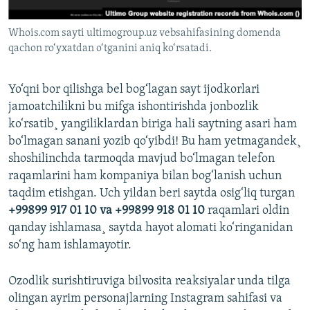
Whois.com sayti ultimogroup.uz vebsahifasining domenda
qachon ro‘yxatdan o‘tganini aniq ko‘rsatadi.
Yo‘qni bor qilishga bel bog‘lagan sayt ijodkorlari
jamoatchilikni bu mifga ishontirishda jonbozlik
ko‘rsatib¸ yangiliklardan biriga hali saytning asari ham
bo‘lmagan sanani yozib qo‘yibdi! Bu ham yetmagandek¸
shoshilinchda tarmoqda mavjud bo‘lmagan telefon
raqamlarini ham kompaniya bilan bog‘lanish uchun
taqdim etishgan. Uch yildan beri saytda osig‘liq turgan
+99899 917 01 10 va
+99899 918 01 10
raqamlari oldin
qanday ishlamasa¸ saytda hayot alomati ko‘ringanidan
so‘ng ham ishlamayotir.
Ozodlik surishtiruviga bilvosita reaksiyalar unda tilga
olingan ayrim personajlarning Instagram sahifasi va