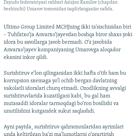
Dzyudo federatsiyasi rahbari Azizjon Kamilov (chapdan
beshinchi) Umarov tomonidan taqdirlanganlar safida.
Ultimo Group Limited MCHJning ikki ta’sischisidan biri
– Tuhfatxo‘ja Anvarxo‘jayevdan boshqa biror shaxs yoki
idora bu savollarga javob bermadi. O‘z javobida
Anvarxo‘jayev kompaniyaning Umarovga aloqador
ekanini inkor qildi.
Surishtiruv e’lon qilinganidan ikki hafta o‘tib ham bu
korrupsion sxemaga yo‘l ochib bergan davlatning
vakolatli idoralari churq etmadi. Ozodlikning avvalgi
surishtiruvlarida kuzatilgani kabi¸ bu gal ham
mutasaddi idoralar tarmoqdagi bo‘ron bosilishi va
unutilishini kutgandek sukut saqlashdi.
Ayni paytda¸ surishtiruv qahramonlaridan ayrimlari
unda keltirilgan ba’zi ma’lumotlarni o‘zgartirish