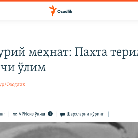
рий меҳнат: Пахта тер
чи ўлим
ур/Озодлик
инг
VPNсиз ўқиш
Шарҳларни кўринг