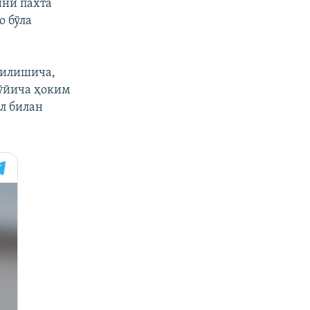
ини пахта
о бўла
қилишича,
бўйича ҳоким
л билан