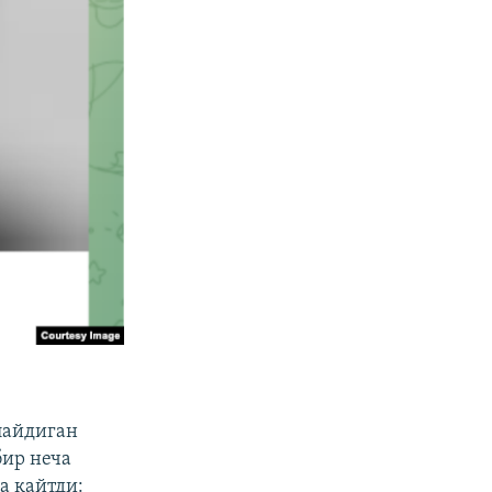
лайдиган
бир неча
а қайтди: