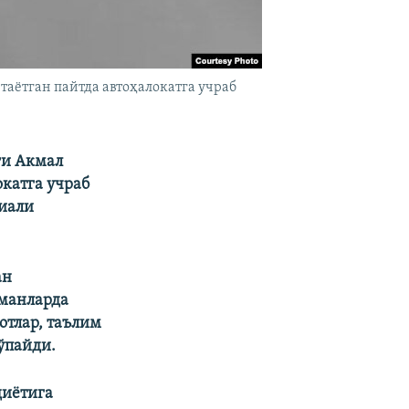
аётган пайтда автоҳалокатга учраб
ғи Акмал
окатга учраб
жиали
ан
уманларда
отлар, таълим
ўпайди.
диётига