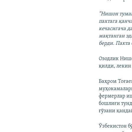
“Нишон туман
пахтага қанч
кечасигача д
мақтанган эд
берди. Пахта
Озодлик Нишо
қилди, лекин
Баҳром Тоға
муҳокамаларг
фермерлар иш
бошлиғи тунд
ғўзани қанда
Ўзбекистон б