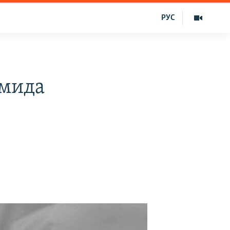
РУС
имида