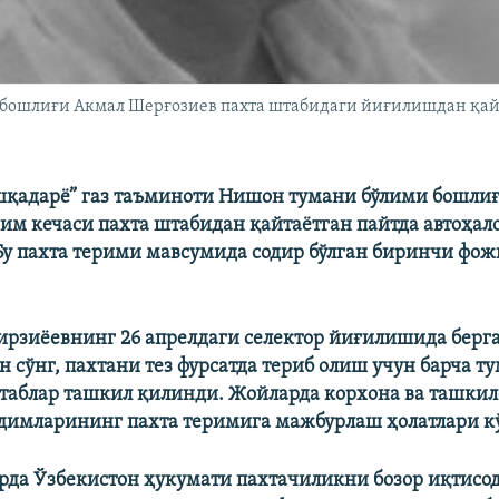
 бошлиғи Акмал Шерғозиев пахта штабидаги йиғилишдан қайт
шқадарё” газ таъминоти Нишон тумани бўлими бошли
им кечаси пахта штабидан қайтаётган пайтда автоҳал
 Бу пахта терими мавсумида содир бўлган биринчи фо
рзиёевнинг 26 апрелдаги селектор йиғилишида берг
 сўнг, пахтани тез фурсатда териб олиш учун барча т
таблар ташкил қилинди. Жойларда корхона ва ташкил
одимларининг пахта теримига мажбурлаш ҳолатлари к
рда Ўзбекистон ҳукумати пахтачиликни бозор иқтисо