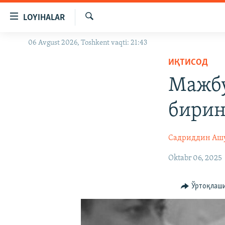
Линклар
LOYIHALAR
Бош
мавзуларга
Излаш
06 Avgust 2026, Toshkent vaqti: 21:43
OZODLIK SURISHTIRUVLARI
ўтинг
Асосий
ИҚТИСОД
OZODVIDEO
навигацияга
Мажбу
OZODARXIV
ўтинг
Қидиришга
бирин
ўтинг
Садриддин Аш
Oktabr 06, 2025
Ўртоқлаш