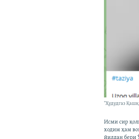
"Ҳудудгаз Қашқ
Исми сир қо
ходим ҳам во
йилдан бери 