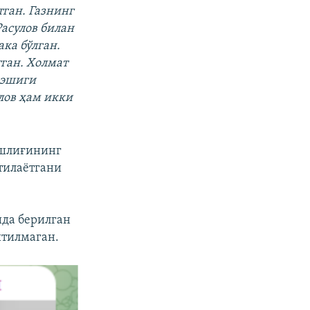
тган. Газнинг
асулов билан
ка бўлган.
тган. Холмат
 эшиги
лов ҳам икки
бошлиғининг
тилаётгани
ида берилган
йтилмаган.