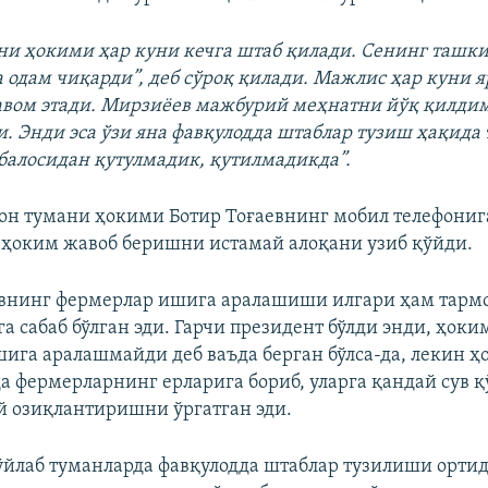
и ҳокими ҳар куни кечга штаб қилади. Сенинг ташк
а одам чиқарди”, деб сўроқ қилади. Мажлис ҳар куни 
авом этади. Мирзиёев мажбурий меҳнатни йўқ қилдим
и. Энди эса ўзи яна фавқулодда штаблар тузиш ҳақид
 балосидан қутулмадик, қутилмадикда”.
н тумани ҳокими Ботир Тоғаевнинг мобил телефониг
 ҳоким жавоб беришни истамай алоқани узиб қўйди.
евнинг фермерлар ишига аралашиши илгари ҳам тарм
а сабаб бўлган эди. Гарчи президент бўлди энди, ҳоки
ига аралашмайди деб ваъда берган бўлса-да, лекин ҳ
а фермерларнинг ерларига бориб, уларга қандай сув 
й озиқлантиришни ўргатган эди.
ўйлаб туманларда фавқулодда штаблар тузилиши ортид