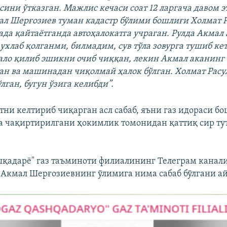
ини ўтказган. Мажлис кечаси соат 12 ларгача давом э
л Шерғозиев туман кадастр бўлими бошлиғи Холмат Р
да қайтаётганда автоҳалокатга учраган. Рулда Акмал а
ухлаб қолганми, билмадим, сув тўла зовурга тушиб ке
бало қилиб эшикни очиб чиққан, лекин Акмал аканинг
ан ва машинадан чиқолмай ҳалок бўлган. Холмат Расу
лган, бугун ўзига келибди”.
атни келтириб чиқарган асл сабаб, яъни газ идораси 
а чақиртирилгани ҳокимлик томонидан қаттиқ сир ту
шқадарё" газ таъминоти филиалининг Телеграм канал
 Акмал Шерғозиевнинг ўлимига нима сабаб бўлгани а