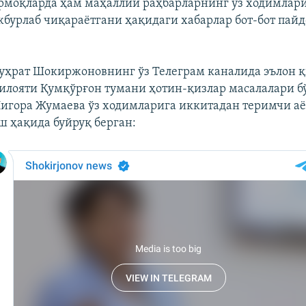
моқларда ҳам маҳаллий раҳбарларнинг ўз ходимлар
бурлаб чиқараётгани ҳақидаги хабарлар бот-бот пайд
уҳрат Шокиржоновнинг ўз Телеграм каналида эълон 
илояти Қумқўрғон тумани ҳотин-қизлар масалалари 
игора Жумаева ўз ходимларига иккитадан теримчи аё
ш ҳақида буйруқ берган: