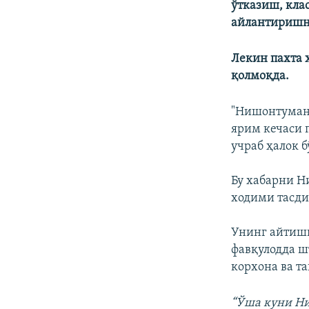
ўтказиш, кла
айлантиришни
Лекин пахта 
қолмоқда.
"Нишонтуманг
ярим кечаси 
учраб ҳалок б
Бу хабарни 
ходими тасди
Унинг айтиши
фавқулодда ш
корхона ва т
“Ўша куни Ни