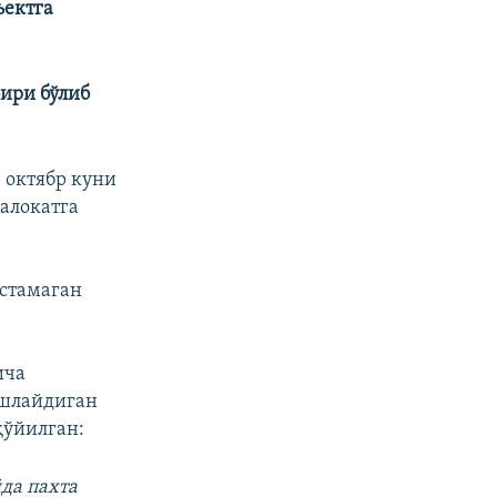
ъектга
бири бўлиб
 октябр куни
алокатга
стамаган
ича
ишлайдиган
қўйилган:
да пахта