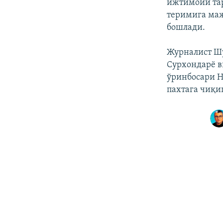
ижтимоий тар
теримига маж
бошлади.
Журналист Ш
Сурхондарё в
ўринбосари Н
пахтага чиқи