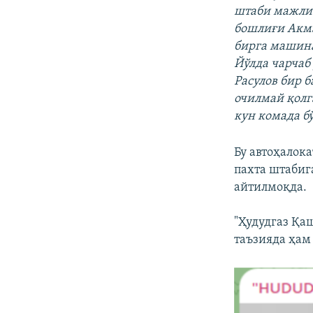
штаби мажлис
бошлиғи Акма
бирга машина
Йўлда чарчаб 
Расулов бир 
очилмай қолг
кун комада бў
Бу автоҳалок
пахта штабиг
айтилмоқда.
"Ҳудудгаз Қа
таъзияда ҳам