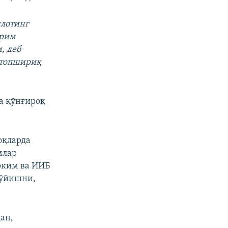
илотинг
ярим
, деб
а топшириқ
а қўнғироқ
оқларда
млар
оким ва ИИБ
қўйишни,
ан,