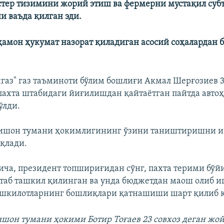
стер тизимини жорий этиш ва фермерни мустақил суб
 ваъда қилган эди.
ҳамон ҳукумат назорат қиладиган асосий соҳалардан 
аз" газ таъминоти бўлим бошлиғи Акмал Шерғозиев 3
пахта штабидаги йиғилишдан қайтаётган пайтда автоҳ
ўлди.
Нишон тумани ҳокимлигининг ўзини таништиришни и
қлади.
ча, президент топшириғидан сўнг, пахта терими бўй
таб ташкил қилинган ва унда бюджетдан маош олиб 
ашкилотларнинг бошлиқлари қатнашиши шарт қилиб 
шон тумани ҳокими Ботир Тоғаев 23 совхоз деган жой