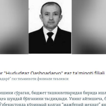
адарё" газ таъминоти филиали таъзияси
лишини сўраган, бюджет ташкилотларидан бирида иш
қеа шундай бўлганини тасдиқлади. Унинг айтишича, 
Ўзбекистонда кўринмай қолган “мажбурий меҳнат” ян