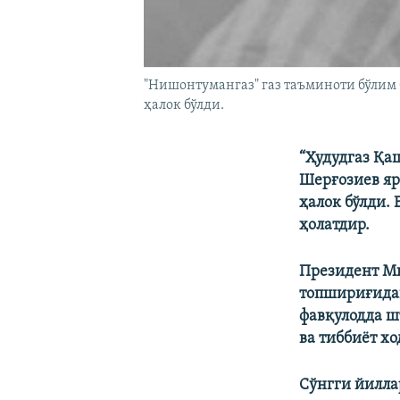
"Нишонтумангаз" газ таъминоти бўлим
ҳалок бўлди.
“Ҳудудгаз Қа
Шерғозиев яр
ҳалок бўлди.
ҳолатдир.
Президент Ми
топшириғидан
фавқулодда ш
ва тиббиёт х
Сўнгги йилла